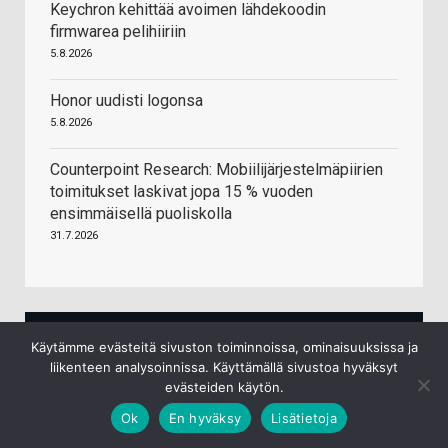
Keychron kehittää avoimen lähdekoodin
firmwarea pelihiiriin
5.8.2026
Honor uudisti logonsa
5.8.2026
Counterpoint Research: Mobiilijärjestelmäpiirien
toimitukset laskivat jopa 15 % vuoden
ensimmäisellä puoliskolla
31.7.2026
Käytämme evästeitä sivuston toiminnoissa, ominaisuuksissa ja
liikenteen analysoinnissa. Käyttämällä sivustoa hyväksyt
evästeiden käytön.
Thermal Grizzly PhaseSheet PTM jäähdytyslevyn
Ok
En hyväksy
Lisätietoja
yhdiste Lämpöalusta 2 g