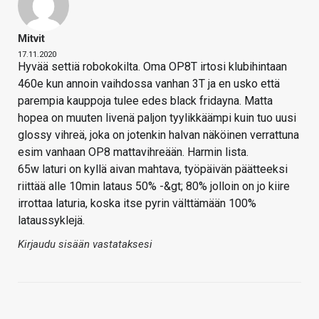
Mitvit
17.11.2020
Hyvää settiä robokokilta. Oma OP8T irtosi klubihintaan
460e kun annoin vaihdossa vanhan 3T ja en usko että
parempia kauppoja tulee edes black fridayna. Matta
hopea on muuten livenä paljon tyylikkäämpi kuin tuo uusi
glossy vihreä, joka on jotenkin halvan näköinen verrattuna
esim vanhaan OP8 mattavihreään. Harmin lista.
65w laturi on kyllä aivan mahtava, työpäivän päätteeksi
riittää alle 10min lataus 50% -&gt; 80% jolloin on jo kiire
irrottaa laturia, koska itse pyrin välttämään 100%
lataussyklejä.
Kirjaudu sisään vastataksesi