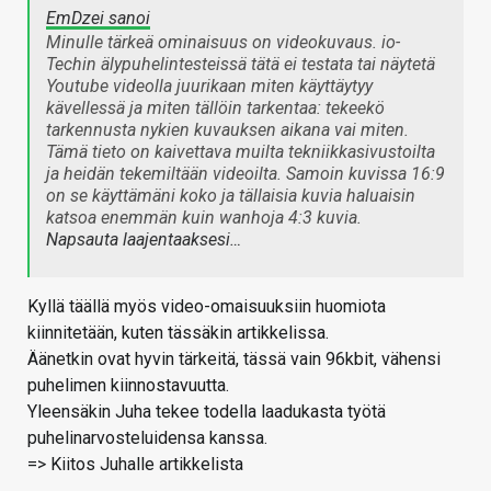
EmDzei sanoi
Minulle tärkeä ominaisuus on videokuvaus. io-
Techin älypuhelintesteissä tätä ei testata tai näytetä
Youtube videolla juurikaan miten käyttäytyy
kävellessä ja miten tällöin tarkentaa: tekeekö
tarkennusta nykien kuvauksen aikana vai miten.
Tämä tieto on kaivettava muilta tekniikkasivustoilta
ja heidän tekemiltään videoilta. Samoin kuvissa 16:9
on se käyttämäni koko ja tällaisia kuvia haluaisin
katsoa enemmän kuin wanhoja 4:3 kuvia.
Napsauta laajentaaksesi…
Kyllä täällä myös video-omaisuuksiin huomiota
kiinnitetään, kuten tässäkin artikkelissa.
Äänetkin ovat hyvin tärkeitä, tässä vain 96kbit, vähensi
puhelimen kiinnostavuutta.
Yleensäkin Juha tekee todella laadukasta työtä
puhelinarvosteluidensa kanssa.
=> Kiitos Juhalle artikkelista