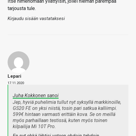
Itse nimenomaan yllättyisin, jollei hieman parempaa
tarjousta tule.
Kirjaudu sisään vastataksesi
Lepari
17.11.2020
Juha Kokkonen sanoi
Jep, hyviä puhelimia tullut nyt syksyllä markkinoille,
GS20 FE on yksi niistä, tosin pari satkua kalliimpi.
599€ hintaan varmasti erittäin kova. Se on meillä
myös parhaillaan testissä, kuten myös toinen
kilpailija Mi 10T Pro.
En nyt ehkä lähtisi veteen ehdoin tahdoin