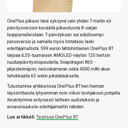
OnePlus julkaisi tänä syksynä vain yhden T-mallin eli
päivitysversion keväällä julkaistuista 8-sarjan
huippumalleistaan. T-päivityksen sai edullisempi
perusversio ja samalla myös hintataso laski
edeltäjämallista. 599 euron lähtöhintainen OnePlus 8T
tarjoaa 6,55-tuumaisen AMOLED-näytön 120 hertsin
ruudunpäivitysnopeudella, Snapdragon 865 -
järjestelmäpiiri, neloiskameran sekä 4500 mAh akun
tehokkaalla 65 watin pikalatauksella.
Tutustumme artikkelissa OnePlus 8T:hen hieman
täysimittaista lyhyemmän noin viikon testijakson pohjalta.
Keskitymme erityisesti laitteen uudistuksiin ja
eroavaisuuksiin edeltäjämalliin nähden.
Lue artikkeli:
Testissä OnePlus 8T