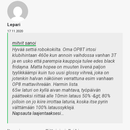
Lepari
17.11.2020
mitvit sanoi
Hyvää settiä robokokilta. Oma OP8T irtosi
klubihintaan 460e kun annoin vaihdossa vanhan 3T
ja en usko että parempia kauppoja tulee edes black
fridayna. Matta hopea on muuten livenä paljon
tyylikkäämpi kuin tuo uusi glossy vihreä, joka on
jotenkin halvan näköinen verrattuna esim vanhaan
OP8 mattavihreään. Harmin lista.
65w laturi on kyllä aivan mahtava, työpäivän
päätteeksi riittää alle 10min lataus 50% -&gt; 80%
jolloin on jo kiire irrottaa laturia, koska itse pyrin
välttämään 100% lataussyklejä.
Napsauta laajentaaksesi…