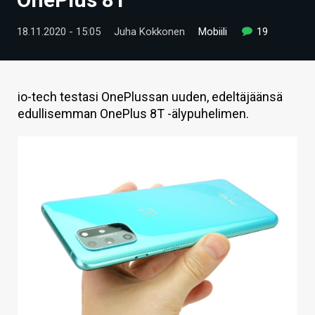
ARTIKKELIT
18.11.2020 - 15:05
Juha Kokkonen
Mobiili
19
VIDEOT
TECHBBS
io-tech testasi OnePlussan uuden, edeltäjäänsä
TIETOA
edullisemman OnePlus 8T -älypuhelimen.
HINTA.FI
KAUPPA
VAIHDA TEEMA
HAKU