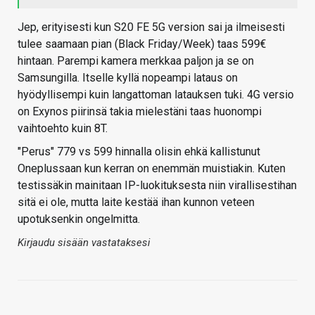
Jep, erityisesti kun S20 FE 5G version sai ja ilmeisesti
tulee saamaan pian (Black Friday/Week) taas 599€
hintaan. Parempi kamera merkkaa paljon ja se on
Samsungilla. Itselle kyllä nopeampi lataus on
hyödyllisempi kuin langattoman latauksen tuki. 4G versio
on Exynos piirinsä takia mielestäni taas huonompi
vaihtoehto kuin 8T.
"Perus" 779 vs 599 hinnalla olisin ehkä kallistunut
Oneplussaan kun kerran on enemmän muistiakin. Kuten
testissäkin mainitaan IP-luokituksesta niin virallisestihan
sitä ei ole, mutta laite kestää ihan kunnon veteen
upotuksenkin ongelmitta.
Kirjaudu sisään vastataksesi