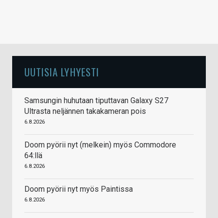
UUTISIA LYHYESTI
Samsungin huhutaan tiputtavan Galaxy S27
Ultrasta neljännen takakameran pois
6.8.2026
Doom pyörii nyt (melkein) myös Commodore
64:llä
6.8.2026
Doom pyörii nyt myös Paintissa
6.8.2026