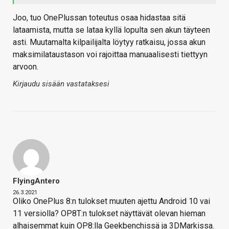
Joo, tuo OnePlussan toteutus osaa hidastaa sitä
lataamista, mutta se lataa kyllä lopulta sen akun täyteen
asti. Muutamalta kilpailijalta löytyy ratkaisu, jossa akun
maksimilataustason voi rajoittaa manuaalisesti tiettyyn
arvoon.
Kirjaudu sisään vastataksesi
FlyingAntero
26.3.2021
Oliko OnePlus 8:n tulokset muuten ajettu Android 10 vai
11 versiolla? OP8T:n tulokset näyttävät olevan hieman
alhaisemmat kuin OP8:lla Geekbenchissä ja 3DMarkissa.