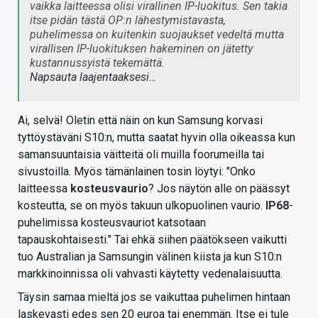
vaikka laitteessa olisi virallinen IP-luokitus. Sen takia
itse pidän tästä OP:n lähestymistavasta,
puhelimessa on kuitenkin suojaukset vedeltä mutta
virallisen IP-luokituksen hakeminen on jätetty
kustannussyistä tekemättä.
Napsauta laajentaaksesi…
Ai, selvä! Oletin että näin on kun Samsung korvasi
tyttöystäväni S10:n, mutta saatat hyvin olla oikeassa kun
samansuuntaisia väitteitä oli muilla foorumeilla tai
sivustoilla. Myös tämänlainen tosin löytyi: "Onko
laitteessa
kosteusvaurio
? Jos näytön alle on päässyt
kosteutta, se on myös takuun ulkopuolinen vaurio.
IP68
-
puhelimissa kosteusvauriot katsotaan
tapauskohtaisesti." Tai ehkä siihen päätökseen vaikutti
tuo Australian ja Samsungin välinen kiista ja kun S10:n
markkinoinnissa oli vahvasti käytetty vedenalaisuutta.
Täysin samaa mieltä jos se vaikuttaa puhelimen hintaan
laskevasti edes sen 20 euroa tai enemmän. Itse ei tule