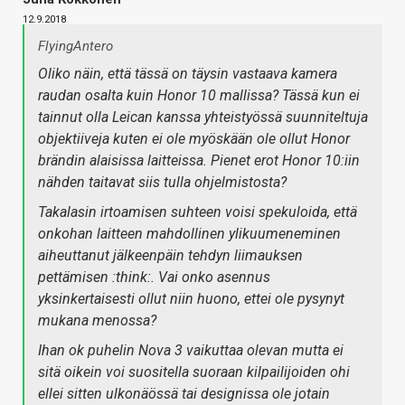
12.9.2018
FlyingAntero
Oliko näin, että tässä on täysin vastaava kamera
raudan osalta kuin Honor 10 mallissa? Tässä kun ei
tainnut olla Leican kanssa yhteistyössä suunniteltuja
objektiiveja kuten ei ole myöskään ole ollut Honor
brändin alaisissa laitteissa. Pienet erot Honor 10:iin
nähden taitavat siis tulla ohjelmistosta?
Takalasin irtoamisen suhteen voisi spekuloida, että
onkohan laitteen mahdollinen ylikuumeneminen
aiheuttanut jälkeenpäin tehdyn liimauksen
pettämisen :think:. Vai onko asennus
yksinkertaisesti ollut niin huono, ettei ole pysynyt
mukana menossa?
Ihan ok puhelin Nova 3 vaikuttaa olevan mutta ei
sitä oikein voi suositella suoraan kilpailijoiden ohi
ellei sitten ulkonäössä tai designissa ole jotain