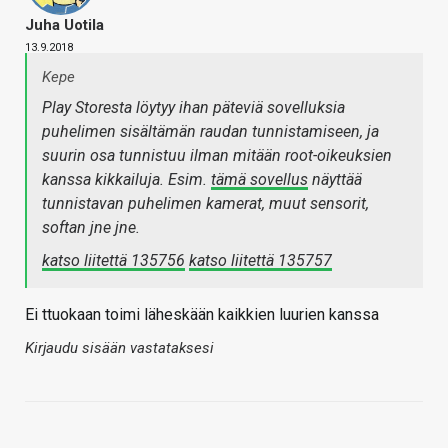
Juha Uotila
13.9.2018
Kepe
Play Storesta löytyy ihan päteviä sovelluksia
puhelimen sisältämän raudan tunnistamiseen, ja
suurin osa tunnistuu ilman mitään root-oikeuksien
kanssa kikkailuja. Esim.
tämä sovellus
näyttää
tunnistavan puhelimen kamerat, muut sensorit,
softan jne jne.
katso liitettä 135756
katso liitettä 135757
Ei ttuokaan toimi läheskään kaikkien luurien kanssa
Kirjaudu sisään vastataksesi