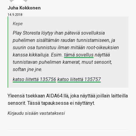
Juha Kokkonen
14.9.2018
Kepe
Play Storesta löytyy ihan päteviä sovelluksia
puhelimen sisältämän raudan tunnistamiseen, ja
suurin osa tunnistuu ilman mitään root-oikeuksien
kanssa kikkailuja. Esim.
tämä sovellus
näyttää
tunnistavan puhelimen kamerat, muut sensorit,
softan jne jne.
katso liitettä 135756
katso liitettä 135757
Yleensä tsekkaan AIDA64:llä, joka näyttää joillain laitteilla
sensorit. Tässä tapauksessa ei näyttänyt.
Kirjaudu sisään vastataksesi