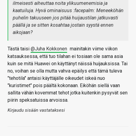
ilmeisesti aiheuttaa noita ylikuumenemisia ja
kaatuiluja. Hyvä ominaisuus :facepalm: Meneeköhän
puhelin takuuseen jos pitää huijaustilan jatkuvasti
päällä ja se sitten kosahtaa jostain syystä ennen
aikojaan?
Tästä taisi
@Juha Kokkonen
mainitakin viime viikon
katsauksessa, että tuo tilahan ei tosiaan ole sama asia
kuin se mitä Huawei on käyttänyt näissä huijauksissa. Tai
no, voihan se olla mutta vahva epäilys että tämä tuleva
"tehotila" antaisi käyttäjälle oikeudet iskeä nuo
"kuristimet" pois päältä kokonaan. Eiköhän siellä vaan
sallita vähän kovemmat tehot jotka kuitenkin pysyvät sen
piirin speksatuissa arvoissa.
Kirjaudu sisään vastataksesi