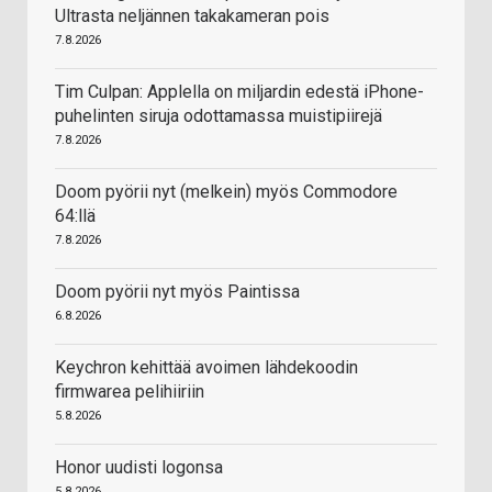
Ultrasta neljännen takakameran pois
7.8.2026
Tim Culpan: Applella on miljardin edestä iPhone-
puhelinten siruja odottamassa muistipiirejä
7.8.2026
Doom pyörii nyt (melkein) myös Commodore
64:llä
7.8.2026
Doom pyörii nyt myös Paintissa
6.8.2026
Keychron kehittää avoimen lähdekoodin
firmwarea pelihiiriin
5.8.2026
Honor uudisti logonsa
5.8.2026