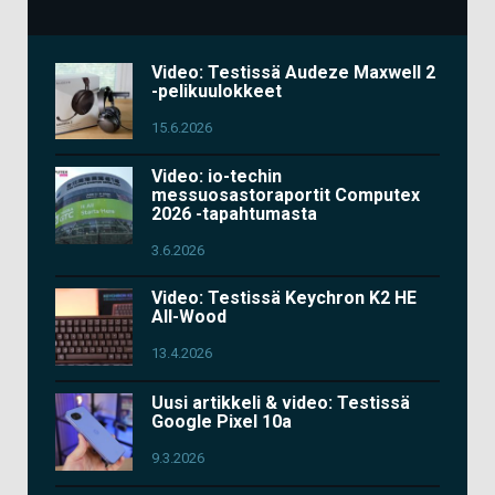
Video: Testissä Audeze Maxwell 2
-pelikuulokkeet
15.6.2026
Video: io-techin
messuosastoraportit Computex
2026 -tapahtumasta
3.6.2026
Video: Testissä Keychron K2 HE
All-Wood
13.4.2026
Uusi artikkeli & video: Testissä
Google Pixel 10a
9.3.2026