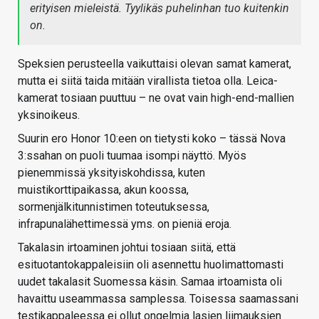
erityisen mieleistä. Tyylikäs puhelinhan tuo kuitenkin
on.
Speksien perusteella vaikuttaisi olevan samat kamerat,
mutta ei siitä taida mitään virallista tietoa olla. Leica-
kamerat tosiaan puuttuu – ne ovat vain high-end-mallien
yksinoikeus.
Suurin ero Honor 10:een on tietysti koko – tässä Nova
3:ssahan on puoli tuumaa isompi näyttö. Myös
pienemmissä yksityiskohdissa, kuten
muistikorttipaikassa, akun koossa,
sormenjälkitunnistimen toteutuksessa,
infrapunalähettimessä yms. on pieniä eroja.
Takalasin irtoaminen johtui tosiaan siitä, että
esituotantokappaleisiin oli asennettu huolimattomasti
uudet takalasit Suomessa käsin. Samaa irtoamista oli
havaittu useammassa samplessa. Toisessa saamassani
testikappaleessa ei ollut ongelmia lasien liimauksien