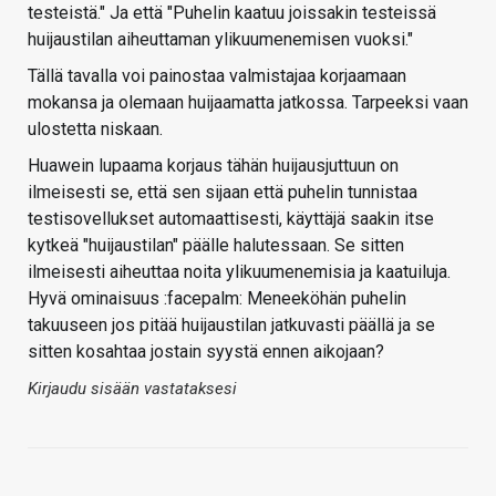
testeistä." Ja että "Puhelin kaatuu joissakin testeissä
huijaustilan aiheuttaman ylikuumenemisen vuoksi."
Tällä tavalla voi painostaa valmistajaa korjaamaan
mokansa ja olemaan huijaamatta jatkossa. Tarpeeksi vaan
ulostetta niskaan.
Huawein lupaama korjaus tähän huijausjuttuun on
ilmeisesti se, että sen sijaan että puhelin tunnistaa
testisovellukset automaattisesti, käyttäjä saakin itse
kytkeä "huijaustilan" päälle halutessaan. Se sitten
ilmeisesti aiheuttaa noita ylikuumenemisia ja kaatuiluja.
Hyvä ominaisuus :facepalm: Meneeköhän puhelin
takuuseen jos pitää huijaustilan jatkuvasti päällä ja se
sitten kosahtaa jostain syystä ennen aikojaan?
Kirjaudu sisään vastataksesi