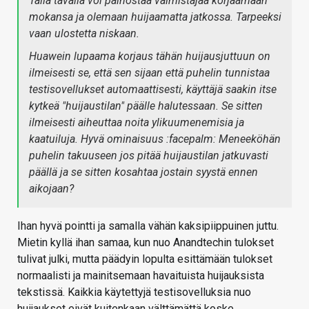
Tällä tavalla voi painostaa valmistajaa korjaamaan
mokansa ja olemaan huijaamatta jatkossa. Tarpeeksi
vaan ulostetta niskaan.
Huawein lupaama korjaus tähän huijausjuttuun on
ilmeisesti se, että sen sijaan että puhelin tunnistaa
testisovellukset automaattisesti, käyttäjä saakin itse
kytkeä "huijaustilan" päälle halutessaan. Se sitten
ilmeisesti aiheuttaa noita ylikuumenemisia ja
kaatuiluja. Hyvä ominaisuus :facepalm: Meneeköhän
puhelin takuuseen jos pitää huijaustilan jatkuvasti
päällä ja se sitten kosahtaa jostain syystä ennen
aikojaan?
Ihan hyvä pointti ja samalla vähän kaksipiippuinen juttu.
Mietin kyllä ihan samaa, kun nuo Anandtechin tulokset
tulivat julki, mutta päädyin lopulta esittämään tulokset
normaalisti ja mainitsemaan havaituista huijauksista
tekstissä. Kaikkia käytettyjä testisovelluksia nuo
huijaukset eivät kuitenkaan välttämättä koske.