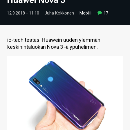
ARTIKKELIT
12.9.2018 - 11:10
Juha Kokkonen
Mobiili
17
VIDEOT
TECHBBS
io-tech testasi Huawein uuden ylemmän
TIETOA
keskihintaluokan Nova 3 -älypuhelimen.
HINTA.FI
KAUPPA
VAIHDA TEEMA
HAKU