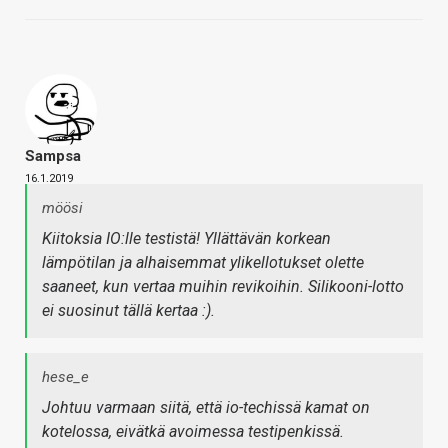
Sampsa
16.1.2019
möösi
Kiitoksia IO:lle testistä! Yllättävän korkean
lämpötilan ja alhaisemmat ylikellotukset olette
saaneet, kun vertaa muihin revikoihin. Silikooni-lotto
ei suosinut tällä kertaa :).
hese_e
Johtuu varmaan siitä, että io-techissä kamat on
kotelossa, eivätkä avoimessa testipenkissä.