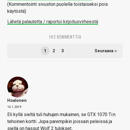
(Kommentointi sivuston puolella toistaiseksi pois
käytöstä)
Lähetä palautetta / raportoi kirjoitusvirheestä
142 KOMMENTTIA
1
2
3
Seuraava »
Hsalonen
16.1.2019
Eli kyllä sieltä tuli huhujen mukainen, se GTX 1070 Ti:n
tehoinen kortti. Jopa parempikin joissain peleissä ja
siellä on hassut Wolf 2 tulokset..