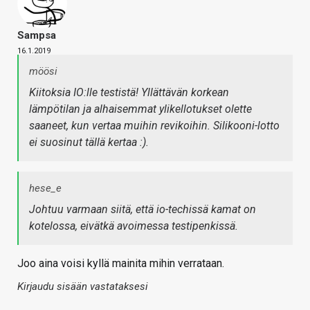
Sampsa
16.1.2019
möösi
Kiitoksia IO:lle testistä! Yllättävän korkean
lämpötilan ja alhaisemmat ylikellotukset olette
saaneet, kun vertaa muihin revikoihin. Silikooni-lotto
ei suosinut tällä kertaa :).
hese_e
Johtuu varmaan siitä, että io-techissä kamat on
kotelossa, eivätkä avoimessa testipenkissä.
Joo aina voisi kyllä mainita mihin verrataan.
Kirjaudu sisään vastataksesi