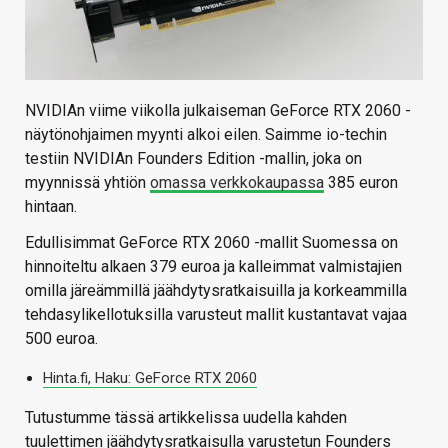
NVIDIAn viime viikolla julkaiseman GeForce RTX 2060 -
näytönohjaimen myynti alkoi eilen. Saimme io-techin
testiin NVIDIAn Founders Edition -mallin, joka on
myynnissä yhtiön
omassa verkkokaupassa
385 euron
hintaan.
Edullisimmat GeForce RTX 2060 -mallit Suomessa on
hinnoiteltu alkaen 379 euroa ja kalleimmat valmistajien
omilla järeämmillä jäähdytysratkaisuilla ja korkeammilla
tehdasylikellotuksilla varusteut mallit kustantavat vajaa
500 euroa.
Hinta.fi, Haku: GeForce RTX 2060
Tutustumme tässä artikkelissa uudella kahden
tuulettimen jäähdytysratkaisulla varustetun Founders