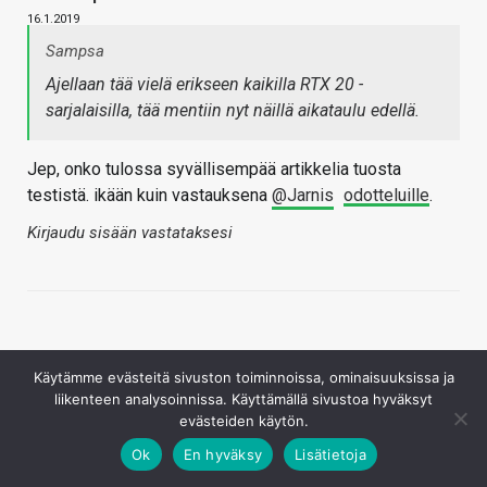
16.1.2019
Sampsa
Ajellaan tää vielä erikseen kaikilla RTX 20 -
sarjalaisilla, tää mentiin nyt näillä aikataulu edellä.
Jep, onko tulossa syvällisempää artikkelia tuosta
testistä. ikään kuin vastauksena
@Jarnis
odotteluille
.
Kirjaudu sisään vastataksesi
Käytämme evästeitä sivuston toiminnoissa, ominaisuuksissa ja
liikenteen analysoinnissa. Käyttämällä sivustoa hyväksyt
evästeiden käytön.
Lepakomäyrä
Ok
En hyväksy
Lisätietoja
16.1.2019