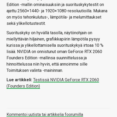
Edition -mallin ominaisuuksiin ja suorituskykytestit on
ajettu 2560×1440- ja 1920×1080-resoluutioilla. Mukana
on myös tehonkulutus-, lämpötila- ja melumittaukset
sekä ylikellotustestit.
Suorituskyky on hyvällä tasolla, näytönohjain on
miellyttävän hiljainen, grafiikkapiirin lämpötila pysyy
kurissa ja ylikellottamisella suorituskykyä irtoaa 10 %
lisää. NVIDIA on onnistunut oman GeForce RTX 2060
Founders Edition -mallinsa suunnittelussa ja
hinnoittelussa niin hyvin, että annoimme sille
Toimituksen valinta -maininnan.
Lue artikkeli:
Testissä NVIDIA GeForce RTX 2060
(Founders Edition)
Kommentoi uutista tai artikkelia foorumilla