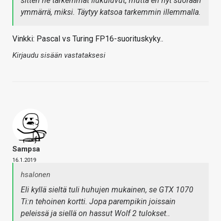
sitten ne tarkemmat liukuluvut, mutta en nyt suoraan
ymmärrä, miksi. Täytyy katsoa tarkemmin illemmalla.
Vinkki: Pascal vs Turing FP16-suorituskyky..
Kirjaudu sisään vastataksesi
Sampsa
16.1.2019
hsalonen
Eli kyllä sieltä tuli huhujen mukainen, se GTX 1070
Ti:n tehoinen kortti. Jopa parempikin joissain
peleissä ja siellä on hassut Wolf 2 tulokset..