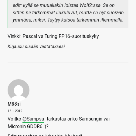
edit: kyllä se muuallakin loistaa Wolf2:ssa. Se on
sitten ne tarkemmat liukuluvut, mutta en nyt suoraan
ymmärrä, miksi. Täytyy katsoa tarkemmin illemmalla.
Vinkki: Pascal vs Turing FP16-suorituskyky..
Kirjaudu sisään vastataksesi
Möösi
16.1.2019
Voitko
@Sampsa
tarkastaa onko Samsungin vai
Micronin GDDR6 :)?