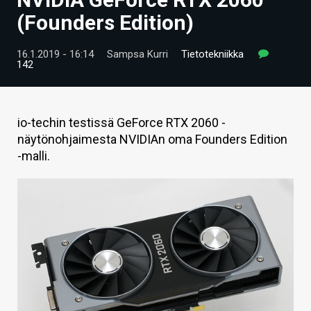
ARTIKKELIT
(Founders Edition)
VIDEOT
16.1.2019 - 16:14
Sampsa Kurri
Tietotekniikka
142
TECHBBS
TIETOA
io-techin testissä GeForce RTX 2060 -
HINTA.FI
näytönohjaimesta NVIDIAn oma Founders Edition
-malli.
KAUPPA
VAIHDA TEEMA
HAKU