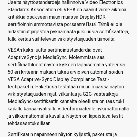
Useita näyttöstandardeja hallinnoiva Video Electronics
Standards Association eli VESA on saanut viime aikoina
kritiikkiä osakseen muun muassa DisplayHDR-
sertifioinnin ammottavista porsaanrei’istä. Tämä ei ole
hidastanut järjestöä pykäämästä julki uusia sertifikaatteja,
tällä kertaa vaihtelevan virkistystaajuuden tiimoilta.
VESAn kaksi uutta sertifiointistandardia ovat
AdaptiveSync ja MediaSync. Molemmista saa
sertifikaattilogot näytön kylkeen läpäisemällä yhteensä
50 eri kriteerin mukaan tukea arvioivan automatisoidun
VESA Adaptive-Sync Display Compliance Test -
testipaketin. Paketissa testataan muun muassa näytön
virkistystaajuuden rajat, vilkuntaa ja G2G-vasteaikoja.
MediaSync-sertifikaatin kannalta oleellista on taas tuki
kaikille kansainvälisille videoformaateille nykimättömällä
ja vilkkumattomalla kuvalla. Näytön on läpäistävä testit
tehdasasetuksillaan.
Sertifikaatin napanneen näytön kyljestä, paketista ja