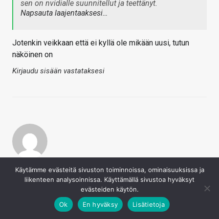
sen on nvidialle suunnitellut ja teettänyt.
Napsauta laajentaaksesi…
Jotenkin veikkaan että ei kyllä ole mikään uusi, tutun
näköinen on
Kirjaudu sisään vastataksesi
Pomk
Käytämme evästeitä sivuston toiminnoissa, ominaisuuksissa ja
11.9.2020
liikenteen analysoinnissa. Käyttämällä sivustoa hyväksyt
evästeiden käytön.
solidton sanoi
Ok
En hyväksy
Lisätietoja
Jotenkin veikkaan että ei kyllä ole mikään uusi, tutun
näköinen on, tosin "keying" voi olla