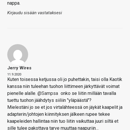
nappa.
Kirjaudu sisään vastataksesi
Jerry Wires
11.9.2020
Kuten toisessa ketjussa oli jo puhettakin, taisi olla Kaotik
kanssa niin tuleehan tuohon liittimeen järkyttävät voimat
pienelle alalle.
@Sampsa
onko se liitin millään tavalla
tuettu tuohon jäähdytys siiliin "yläpäästä"?
Mielestäni jo se et jos virtalähteessä on jäykät kaapelit ja
adapterin/johtojen kiinnityksen jälkeen rupee tekee
kaapeleiden hallintaa niin tuo liitin vaikuttaa juuri siltä et
sille tulee pakottava tarve muuttaa naapuriin…