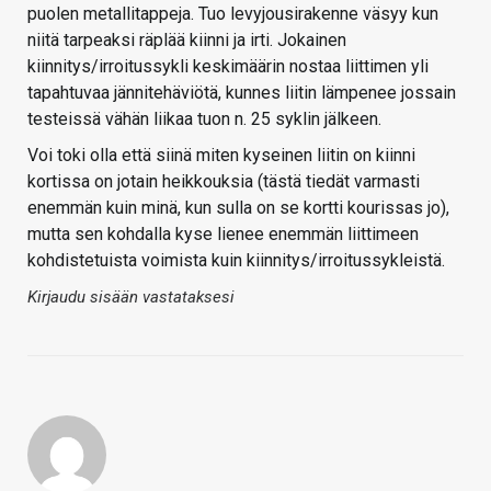
puolen metallitappeja. Tuo levyjousirakenne väsyy kun
niitä tarpeaksi räplää kiinni ja irti. Jokainen
kiinnitys/irroitussykli keskimäärin nostaa liittimen yli
tapahtuvaa jännitehäviötä, kunnes liitin lämpenee jossain
testeissä vähän liikaa tuon n. 25 syklin jälkeen.
Voi toki olla että siinä miten kyseinen liitin on kiinni
kortissa on jotain heikkouksia (tästä tiedät varmasti
enemmän kuin minä, kun sulla on se kortti kourissas jo),
mutta sen kohdalla kyse lienee enemmän liittimeen
kohdistetuista voimista kuin kiinnitys/irroitussykleistä.
Kirjaudu sisään vastataksesi