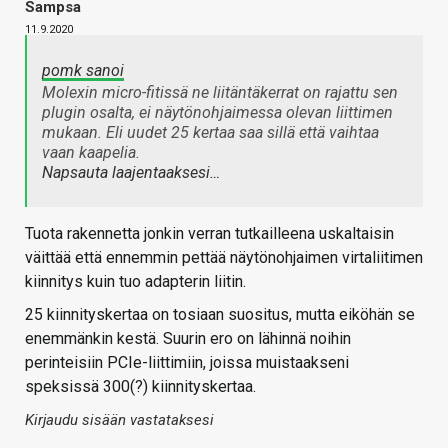
Sampsa
11.9.2020
pomk sanoi
Molexin micro-fitissä ne liitäntäkerrat on rajattu sen
plugin osalta, ei näytönohjaimessa olevan liittimen
mukaan. Eli uudet 25 kertaa saa sillä että vaihtaa
vaan kaapelia.
Napsauta laajentaaksesi…
Tuota rakennetta jonkin verran tutkailleena uskaltaisin
väittää että ennemmin pettää näytönohjaimen virtaliitimen
kiinnitys kuin tuo adapterin liitin.
25 kiinnityskertaa on tosiaan suositus, mutta eiköhän se
enemmänkin kestä. Suurin ero on lähinnä noihin
perinteisiin PCIe-liittimiin, joissa muistaakseni
speksissä 300(?) kiinnityskertaa.
Kirjaudu sisään vastataksesi