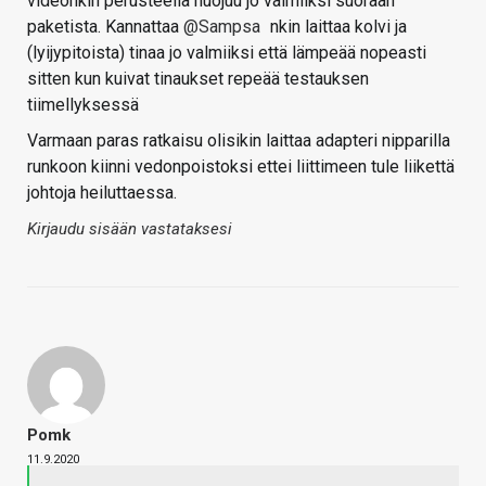
videonkin perusteella huojuu jo valmiiksi suoraan
paketista. Kannattaa
@Sampsa
nkin laittaa kolvi ja
(lyijypitoista) tinaa jo valmiiksi että lämpeää nopeasti
sitten kun kuivat tinaukset repeää testauksen
tiimellyksessä
Varmaan paras ratkaisu olisikin laittaa adapteri nipparilla
runkoon kiinni vedonpoistoksi ettei liittimeen tule liikettä
johtoja heiluttaessa.
Kirjaudu sisään vastataksesi
Pomk
11.9.2020