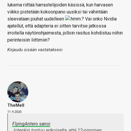
lukema riittää harrastelijoiden käsissä, kun harvasen
viikko pistetään kokoonpano uusiksi tai vähintään
sleevataan piuhat uudelleen
? Vai onko Nvidia
ajatellut, että adapteria ei sitten tarvitse jatkossa
irroitella näytönohjaimesta, jolloin rasitus kohdistuu niihin
perinteisiin liittimiin?
Kirjaudu sisään vastataksesi
TheMeII
11.9.2020
FlyingAntero sanoi
Jotenkin tuntuu erikoiselta, että 12-pinninen