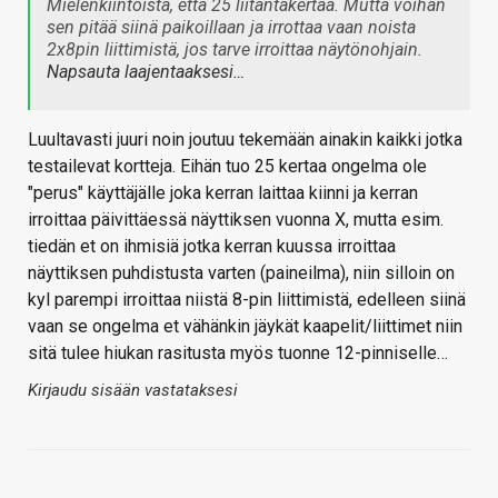
Mielenkiintoista, että 25 liitäntäkertaa. Mutta voihan
sen pitää siinä paikoillaan ja irrottaa vaan noista
2x8pin liittimistä, jos tarve irroittaa näytönohjain.
Napsauta laajentaaksesi…
Luultavasti juuri noin joutuu tekemään ainakin kaikki jotka
testailevat kortteja. Eihän tuo 25 kertaa ongelma ole
"perus" käyttäjälle joka kerran laittaa kiinni ja kerran
irroittaa päivittäessä näyttiksen vuonna X, mutta esim.
tiedän et on ihmisiä jotka kerran kuussa irroittaa
näyttiksen puhdistusta varten (paineilma), niin silloin on
kyl parempi irroittaa niistä 8-pin liittimistä, edelleen siinä
vaan se ongelma et vähänkin jäykät kaapelit/liittimet niin
sitä tulee hiukan rasitusta myös tuonne 12-pinniselle…
Kirjaudu sisään vastataksesi