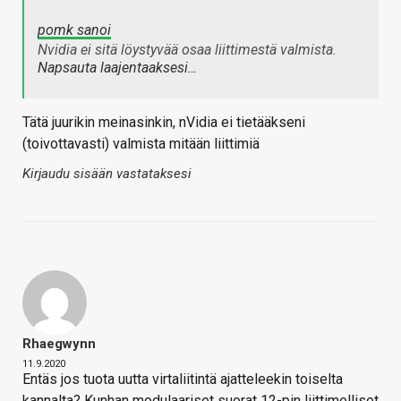
pomk sanoi
Nvidia ei sitä löystyvää osaa liittimestä valmista.
Napsauta laajentaaksesi…
Tätä juurikin meinasinkin, nVidia ei tietääkseni
(toivottavasti) valmista mitään liittimiä
Kirjaudu sisään vastataksesi
Rhaegwynn
11.9.2020
Entäs jos tuota uutta virtaliitintä ajatteleekin toiselta
kannalta? Kunhan modulaariset suorat 12-pin liittimelliset