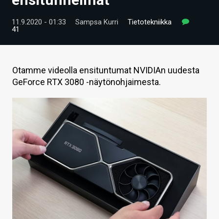
ARTIKKELIT
11.9.2020 - 01:33
Sampsa Kurri
Tietotekniikka
41
VIDEOT
TECHBBS
Otamme videolla ensituntumat NVIDIAn uudesta
TIETOA
GeForce RTX 3080 -näytönohjaimesta.
HINTA.FI
KAUPPA
VAIHDA TEEMA
HAKU