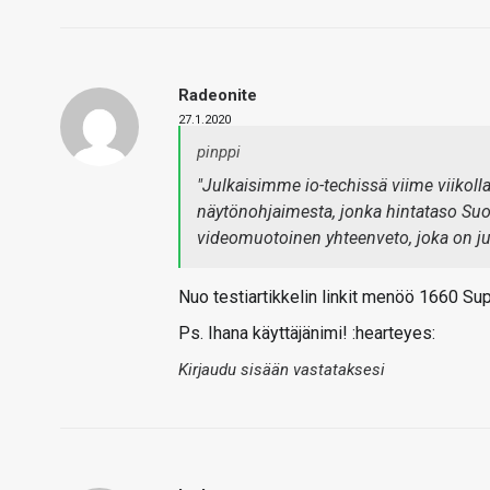
Radeonite
27.1.2020
pinppi
"Julkaisimme io-techissä viime viikoll
näytönohjaimesta, jonka hintataso S
videomuotoinen yhteenveto, joka on jul
Nuo testiartikkelin linkit menöö 1660 Su
Ps. Ihana käyttäjänimi! :hearteyes:
Kirjaudu sisään vastataksesi