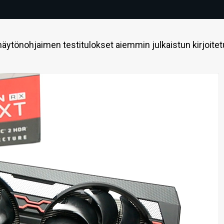
äytönohjaimen testitulokset aiemmin julkaistun kirjoite