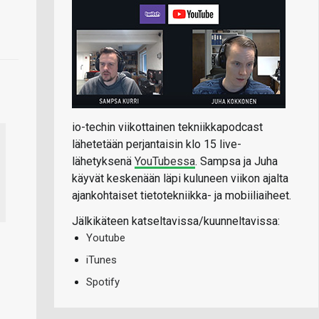
io-techin viikottainen tekniikkapodcast
lähetetään perjantaisin klo 15 live-
lähetyksenä
YouTubessa
. Sampsa ja Juha
käyvät keskenään läpi kuluneen viikon ajalta
ajankohtaiset tietotekniikka- ja mobiiliaiheet.
Jälkikäteen katseltavissa/kuunneltavissa:
Youtube
iTunes
Spotify