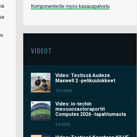
ia.
Komponenteille myös kasauspalvelu
sa
en
VIDEOT
Video: Testissä Audeze
Maxwell 2 -pelikuulokkeet
15.6.2026
Video: io-techin
messuosastoraportit
Computex 2026 -tapahtumasta
3.6.2026