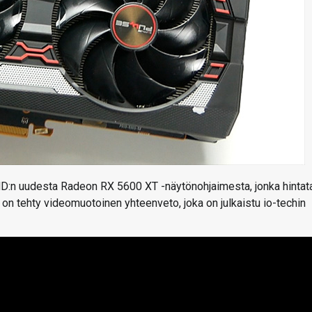
:n uudesta Radeon RX 5600 XT -näytönohjaimesta, jonka hintat
ta on tehty videomuotoinen yhteenveto, joka on julkaistu io-techin