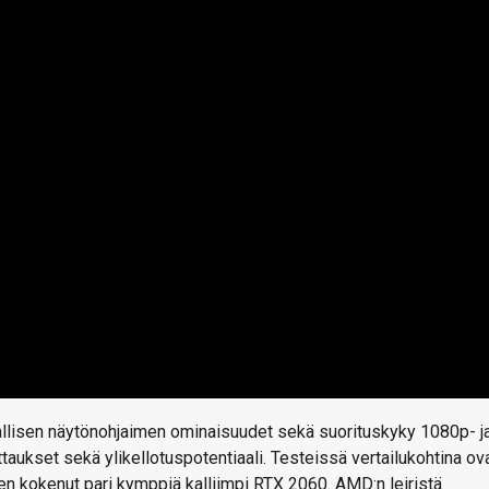
allisen näytönohjaimen ominaisuudet sekä suorituskyky 1080p- j
ttaukset sekä ylikellotuspotentiaali. Testeissä vertailukohtina ov
en kokenut pari kymppiä kalliimpi RTX 2060. AMD:n leiristä