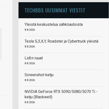
TECHBBS UUSIMMAT VIESTIT
Yleistä keskustelua sähköautoista
8.8.2026
Tesla S,3,X,Y, Roadster ja Cybertruck yleistä
8.8.2026
Lidl:n ruuat
8.8.2026
Screenshot-ketju
8.8.2026
NVIDIA GeForce RTX 5090/5080/5070 Ti -
ketju (Blackwell)
8.8.2026