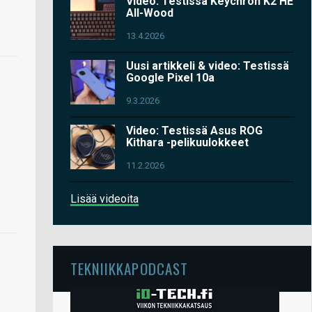
Video: Testissä Keychron K2 HE
All-Wood
13.4.2026
Uusi artikkeli & video: Testissä
Google Pixel 10a
9.3.2026
Video: Testissä Asus ROG
Kithara -pelikuulokkeet
11.2.2026
Lisää videoita
TEKNIIKKAPODCAST