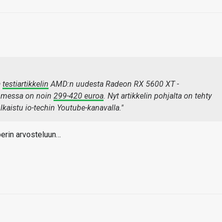
a
testiartikkelin
AMD:n uudesta Radeon RX 5600 XT -
uomessa on noin
299-420 euroa
. Nyt artikkelin pohjalta on tehty
kaistu io-techin Youtube-kanavalla."
perin arvosteluun…