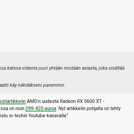
jaksa katsoa videota juuri yhtään mistään asiasta, joka sisältää
maatti käy nähdäkseni paremmin.
estiartikkelin
AMD:n uudesta Radeon RX 5600 XT -
essa on noin
299-420 euroa
. Nyt artikkelin pohjalta on tehty
stu io-techin Youtube-kanavalla."