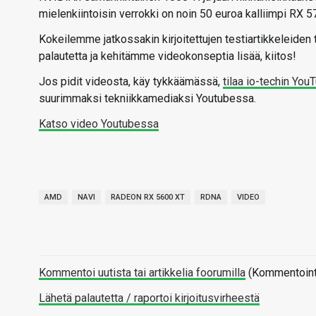
mielenkiintoisin verrokki on noin 50 euroa kalliimpi RX
Kokeilemme jatkossakin kirjoitettujen testiartikkeleiden
palautetta ja kehitämme videokonseptia lisää, kiitos!
Jos pidit videosta, käy tykkäämässä,
tilaa io-techin Yo
suurimmaksi tekniikkamediaksi Youtubessa.
Katso video Youtubessa
AMD
NAVI
RADEON RX 5600 XT
RDNA
VIDEO
Kommentoi uutista tai artikkelia foorumilla
(Kommentointi 
Lähetä palautetta / raportoi kirjoitusvirheestä