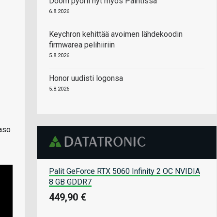
Doom pyörii nyt myös Paintissa
6.8.2026
Keychron kehittää avoimen lähdekoodin
firmwarea pelihiiriin
5.8.2026
Honor uudisti logonsa
5.8.2026
aso
Palit GeForce RTX 5060 Infinity 2 OC NVIDIA
8 GB GDDR7
449,90 €