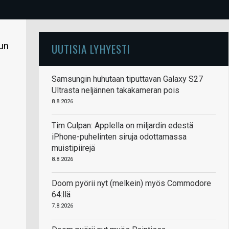
tun
UUTISIA LYHYESTI
Samsungin huhutaan tiputtavan Galaxy S27
Ultrasta neljännen takakameran pois
8.8.2026
Tim Culpan: Applella on miljardin edestä
iPhone-puhelinten siruja odottamassa
muistipiirejä
8.8.2026
Doom pyörii nyt (melkein) myös Commodore
64:llä
7.8.2026