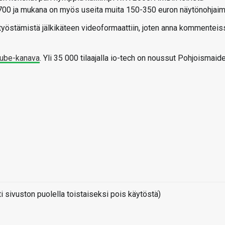
 5700 ja mukana on myös useita muita 150-350 euron näytönohjaim
 työstämistä jälkikäteen videoformaattiin, joten anna kommenteis
uTube-kanava
. Yli 35 000 tilaajalla io-tech on noussut Pohjoismaid
sivuston puolella toistaiseksi pois käytöstä)