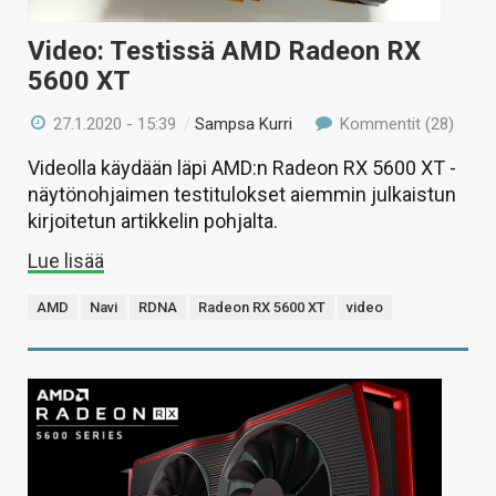
Video: Testissä AMD Radeon RX
5600 XT
27.1.2020 - 15:39
/
Sampsa Kurri
Kommentit (28)
Videolla käydään läpi AMD:n Radeon RX 5600 XT -
näytönohjaimen testitulokset aiemmin julkaistun
kirjoitetun artikkelin pohjalta.
Lue lisää
AMD
Navi
RDNA
Radeon RX 5600 XT
video