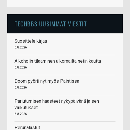
TECHBBS UUSIMMAT VIESTIT
Suosittele kirjaa
6.8.2026
Alkoholin tilaaminen ulkomailta netin kautta
6.8.2026
Doom pyörii nyt myös Paintissa
6.8.2026
Pariutumisen haasteet nykypäivänä ja sen
vaikutukset
6.8.2026
Perunalastut