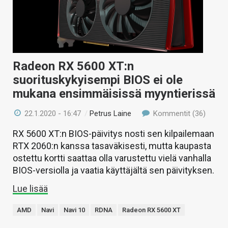
Radeon RX 5600 XT:n
suorituskykyisempi BIOS ei ole
mukana ensimmäisissä myyntierissä
22.1.2020 - 16:47
/
Petrus Laine
Kommentit (36)
RX 5600 XT:n BIOS-päivitys nosti sen kilpailemaan
RTX 2060:n kanssa tasaväkisesti, mutta kaupasta
ostettu kortti saattaa olla varustettu vielä vanhalla
BIOS-versiolla ja vaatia käyttäjältä sen päivityksen.
Lue lisää
AMD
Navi
Navi 10
RDNA
Radeon RX 5600 XT