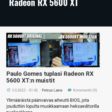
Radeon RX 5600 XT
ARTIKKELIT
VIDEOT
TECHBBS
TIETOA
HINTA.FI
KAUPPA
VAIHDA TEEMA
Paulo Gomes tuplasi Radeon RX
5600 XT:n muistit
5.5.2023 - 01:42
/
Petrus Laine
Kommentit (9)
HAKU
Ylimääräistä päänvaivaa aiheutti BIOS, jota
jouduttiin lopulta muokkaamaan heksaeditorilla