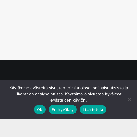
© S&J Media Oy
Käytämme evästeitä sivuston toiminnoissa, ominaisuuksissa ja
liikenteen analysoinnissa. Käyttämällä sivustoa hyväksyt
evästeiden käytön.
Ok
En hyväksy
Lisätietoja
;