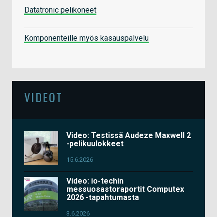
Datatronic pelikoneet
Komponenteille myös kasauspalvelu
VIDEOT
Video: Testissä Audeze Maxwell 2
-pelikuulokkeet
15.6.2026
Video: io-techin
messuosastoraportit Computex
2026 -tapahtumasta
3.6.2026