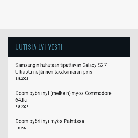
UUTISIA LYHYESTI
Samsungin huhutaan tiputtavan Galaxy S27
Ultrasta neljännen takakameran pois
6.8.2026
Doom pyörii nyt (melkein) myös Commodore
64:llä
6.8.2026
Doom pyörii nyt myös Paintissa
6.8.2026