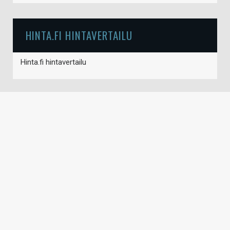
HINTA.FI HINTAVERTAILU
Hinta.fi hintavertailu