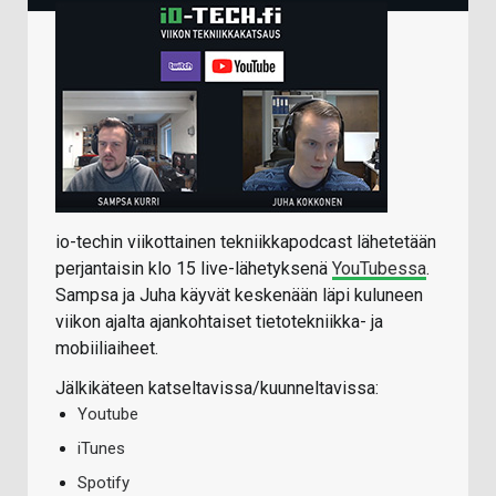
io-techin viikottainen tekniikkapodcast lähetetään
perjantaisin klo 15 live-lähetyksenä
YouTubessa
.
Sampsa ja Juha käyvät keskenään läpi kuluneen
viikon ajalta ajankohtaiset tietotekniikka- ja
mobiiliaiheet.
Jälkikäteen katseltavissa/kuunneltavissa:
Youtube
iTunes
Spotify