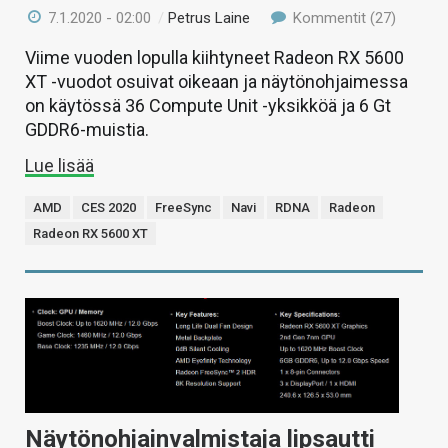
7.1.2020 - 02:00
/
Petrus Laine
Kommentit (27)
Viime vuoden lopulla kiihtyneet Radeon RX 5600
XT -vuodot osuivat oikeaan ja näytönohjaimessa
on käytössä 36 Compute Unit -yksikköä ja 6 Gt
GDDR6-muistia.
Lue lisää
AMD
CES 2020
FreeSync
Navi
RDNA
Radeon
Radeon RX 5600 XT
Näytönohjainvalmistaja lipsautti