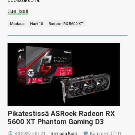
puolisokkona.
Lue lisää
Modaus
Navi 10
Radeon RX 5600 XT
Pikatestissä ASRock Radeon RX
5600 XT Phantom Gaming D3
8.3.2020 - 01:21
/
Sampsa Kurri
Kommentit (11)