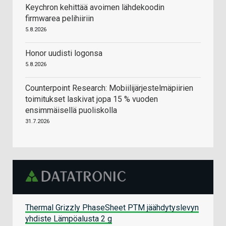
Keychron kehittää avoimen lähdekoodin
firmwarea pelihiiriin
5.8.2026
Honor uudisti logonsa
5.8.2026
Counterpoint Research: Mobiilijärjestelmäpiirien
toimitukset laskivat jopa 15 % vuoden
ensimmäisellä puoliskolla
31.7.2026
Thermal Grizzly PhaseSheet PTM jäähdytyslevyn
yhdiste Lämpöalusta 2 g