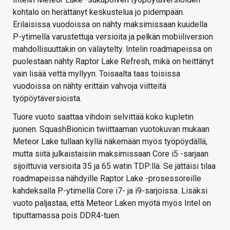
kohtalo on herättänyt keskustelua jo pidempään.
Erilaisissa vuodoissa on nähty maksimissaan kuudella
P-ytimellä varustettuja versioita ja pelkän mobiiliversion
mahdollisuuttakin on väläytelty. Intelin roadmapeissa on
puolestaan nähty Raptor Lake Refresh, mikä on heittänyt
vain lisää vettä myllyyn. Toisaalta taas toisissa
vuodoissa on nähty erittäin vahvoja viitteitä
työpöytäversioista.
Tuore vuoto saattaa vihdoin selvittää koko kupletin
juonen. SquashBionicin twiittaaman vuotokuvan mukaan
Meteor Lake tullaan kyllä näkemään myös työpöydällä,
mutta siitä julkaistaisiin maksimissaan Core i5 -sarjaan
sijoittuvia versioita 35 ja 65 watin TDP:llä. Se jättäisi tilaa
roadmapeissa nähdyille Raptor Lake -prosessoreille
kahdeksalla P-ytimellä Core i7- ja i9-sarjoissa. Lisäksi
vuoto paljastaa, että Meteor Laken myötä myös Intel on
tiputtamassa pois DDR4-tuen.