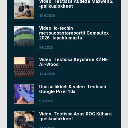
Video: Testissä Audeze Maxwell 2
-pelikuulokkeet
15.6.2026
Video: io-techin
messuosastoraportit Computex
2026 -tapahtumasta
3.6.2026
Video: Testissä Keychron K2 HE
All-Wood
13.4.2026
Uusi artikkeli & video: Testissä
Google Pixel 10a
9.3.2026
Video: Testissä Asus ROG Kithara
-pelikuulokkeet