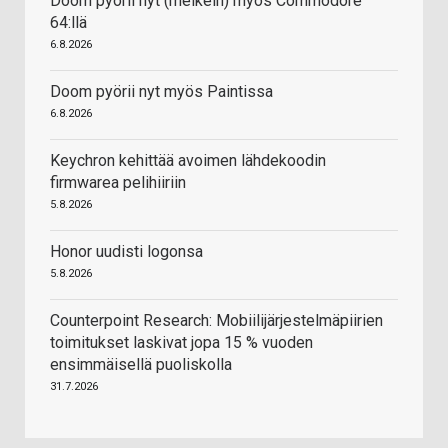
Doom pyörii nyt (melkein) myös Commodore
64:llä
6.8.2026
Doom pyörii nyt myös Paintissa
6.8.2026
Keychron kehittää avoimen lähdekoodin
firmwarea pelihiiriin
5.8.2026
Honor uudisti logonsa
5.8.2026
Counterpoint Research: Mobiilijärjestelmäpiirien
toimitukset laskivat jopa 15 % vuoden
ensimmäisellä puoliskolla
31.7.2026