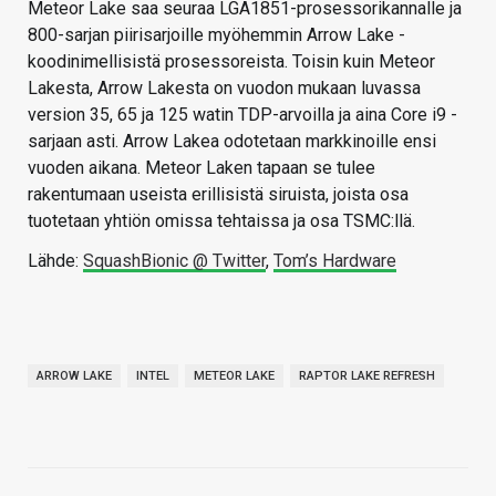
Meteor Lake saa seuraa LGA1851-prosessorikannalle ja
800-sarjan piirisarjoille myöhemmin Arrow Lake -
koodinimellisistä prosessoreista. Toisin kuin Meteor
Lakesta, Arrow Lakesta on vuodon mukaan luvassa
version 35, 65 ja 125 watin TDP-arvoilla ja aina Core i9 -
sarjaan asti. Arrow Lakea odotetaan markkinoille ensi
vuoden aikana. Meteor Laken tapaan se tulee
rakentumaan useista erillisistä siruista, joista osa
tuotetaan yhtiön omissa tehtaissa ja osa TSMC:llä.
Lähde:
SquashBionic @ Twitter
,
Tom’s Hardware
ARROW LAKE
INTEL
METEOR LAKE
RAPTOR LAKE REFRESH