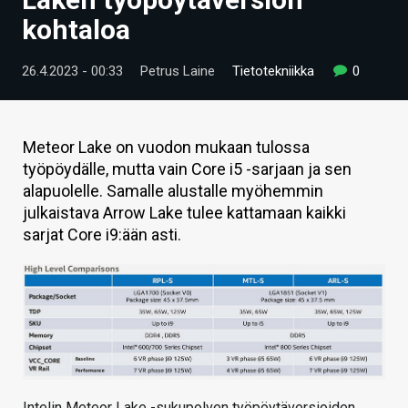
ARTIKKELIT
kohtaloa
VIDEOT
26.4.2023 - 00:33
Petrus Laine
Tietotekniikka
0
TECHBBS
TIETOA
Meteor Lake on vuodon mukaan tulossa
työpöydälle, mutta vain Core i5 -sarjaan ja sen
HINTA.FI
alapuolelle. Samalle alustalle myöhemmin
julkaistava Arrow Lake tulee kattamaan kaikki
KAUPPA
sarjat Core i9:ään asti.
VAIHDA TEEMA
HAKU
Intelin Meteor Lake -sukupolven työpöytäversioiden