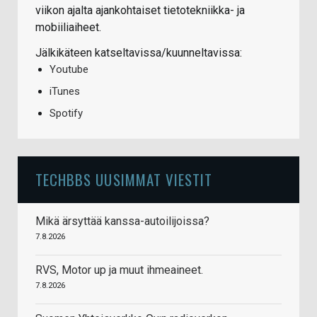
viikon ajalta ajankohtaiset tietotekniikka- ja
mobiiliaiheet.
Jälkikäteen katseltavissa/kuunneltavissa:
Youtube
iTunes
Spotify
TECHBBS UUSIMMAT VIESTIT
Mikä ärsyttää kanssa-autoilijoissa?
7.8.2026
RVS, Motor up ja muut ihmeaineet.
7.8.2026