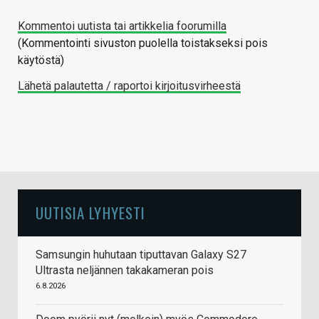
Kommentoi uutista tai artikkelia foorumilla
(Kommentointi sivuston puolella toistakseksi pois
käytöstä)
Lähetä palautetta / raportoi kirjoitusvirheestä
UUTISIA LYHYESTI
Samsungin huhutaan tiputtavan Galaxy S27
Ultrasta neljännen takakameran pois
6.8.2026