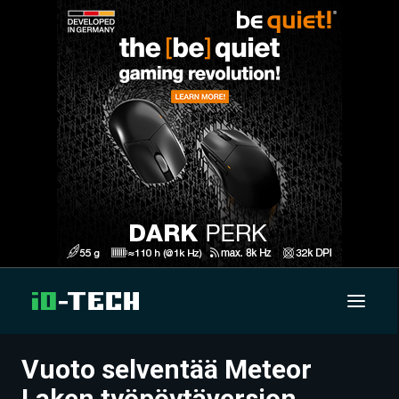
Vuoto selventää Meteor
UUTISET
Laken työpöytäversion