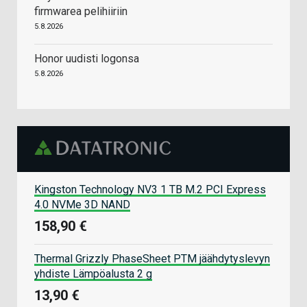
firmwarea pelihiiriin
5.8.2026
Honor uudisti logonsa
5.8.2026
Kingston Technology NV3 1 TB M.2 PCI Express
4.0 NVMe 3D NAND
158,90 €
Thermal Grizzly PhaseSheet PTM jäähdytyslevyn
yhdiste Lämpöalusta 2 g
13,90 €