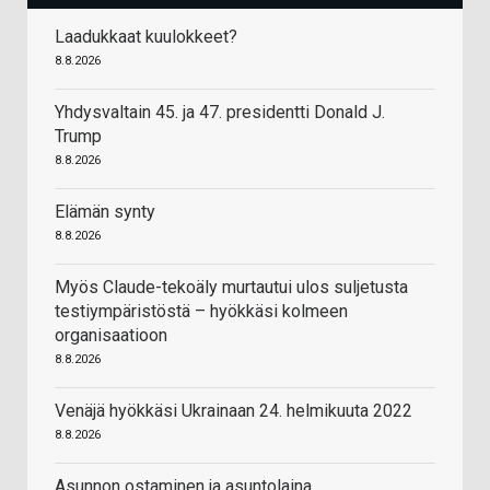
Laadukkaat kuulokkeet?
8.8.2026
Yhdysvaltain 45. ja 47. presidentti Donald J.
Trump
8.8.2026
Elämän synty
8.8.2026
Myös Claude-tekoäly murtautui ulos suljetusta
testiympäristöstä – hyökkäsi kolmeen
organisaatioon
8.8.2026
Venäjä hyökkäsi Ukrainaan 24. helmikuuta 2022
8.8.2026
Asunnon ostaminen ja asuntolaina