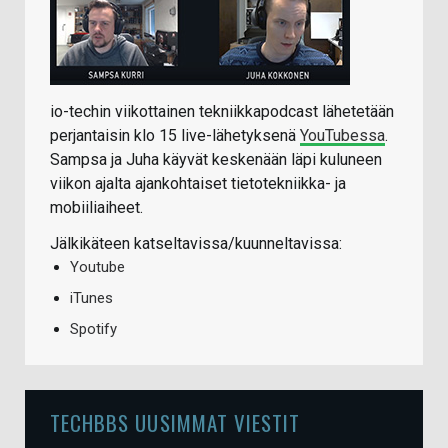
io-techin viikottainen tekniikkapodcast lähetetään
perjantaisin klo 15 live-lähetyksenä
YouTubessa
.
Sampsa ja Juha käyvät keskenään läpi kuluneen
viikon ajalta ajankohtaiset tietotekniikka- ja
mobiiliaiheet.
Jälkikäteen katseltavissa/kuunneltavissa:
Youtube
iTunes
Spotify
TECHBBS UUSIMMAT VIESTIT