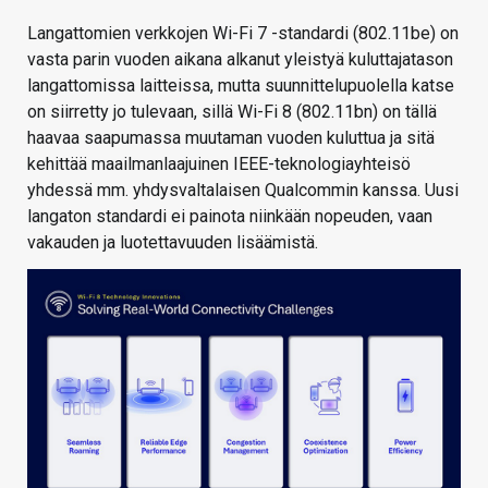
Langattomien verkkojen Wi-Fi 7 -standardi (802.11be) on
vasta parin vuoden aikana alkanut yleistyä kuluttajatason
langattomissa laitteissa, mutta suunnittelupuolella katse
on siirretty jo tulevaan, sillä Wi-Fi 8 (802.11bn) on tällä
haavaa saapumassa muutaman vuoden kuluttua ja sitä
kehittää maailmanlaajuinen IEEE-teknologiayhteisö
yhdessä mm. yhdysvaltalaisen Qualcommin kanssa. Uusi
langaton standardi ei painota niinkään nopeuden, vaan
vakauden ja luotettavuuden lisäämistä.