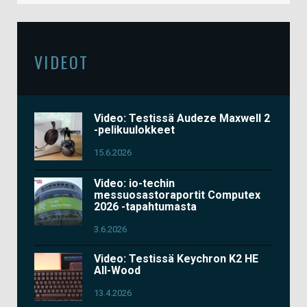
VIDEOT
Video: Testissä Audeze Maxwell 2
-pelikuulokkeet
15.6.2026
Video: io-techin
messuosastoraportit Computex
2026 -tapahtumasta
3.6.2026
Video: Testissä Keychron K2 HE
All-Wood
13.4.2026