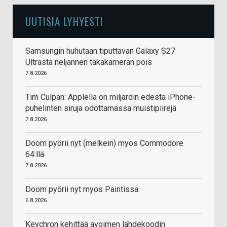
UUTISIA LYHYESTI
Samsungin huhutaan tiputtavan Galaxy S27
Ultrasta neljännen takakameran pois
7.8.2026
Tim Culpan: Applella on miljardin edestä iPhone-
puhelinten siruja odottamassa muistipiirejä
7.8.2026
Doom pyörii nyt (melkein) myös Commodore
64:llä
7.8.2026
Doom pyörii nyt myös Paintissa
6.8.2026
Keychron kehittää avoimen lähdekoodin