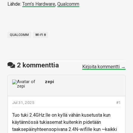
Lähde:
Tom’s Hardware
,
Qualcomm
QUALCOMM
WI-FI 8
2
kommenttia
Kirjoita kommentti →
zepi
Jul 31, 2025
#1
Tuo tuki 2.4GHz:lle on kyllä vähän kusetusta kun
käytännössä tukiasemat kuitenkin pidetään
taaksepäinyhteensopivana 2.4N-wifille kun ~kaikki