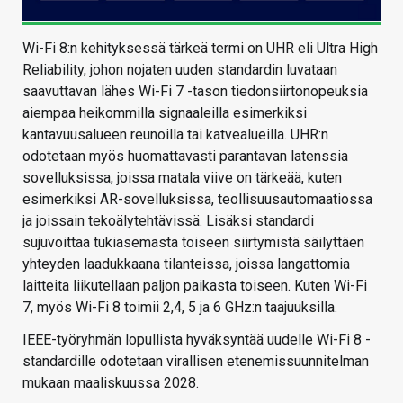
Wi-Fi 8:n kehityksessä tärkeä termi on UHR eli Ultra High
Reliability, johon nojaten uuden standardin luvataan
saavuttavan lähes Wi-Fi 7 -tason tiedonsiirtonopeuksia
aiempaa heikommilla signaaleilla esimerkiksi
kantavuusalueen reunoilla tai katvealueilla. UHR:n
odotetaan myös huomattavasti parantavan latenssia
sovelluksissa, joissa matala viive on tärkeää, kuten
esimerkiksi AR-sovelluksissa, teollisuusautomaatiossa
ja joissain tekoälytehtävissä. Lisäksi standardi
sujuvoittaa tukiasemasta toiseen siirtymistä säilyttäen
yhteyden laadukkaana tilanteissa, joissa langattomia
laitteita liikutellaan paljon paikasta toiseen. Kuten Wi-Fi
7, myös Wi-Fi 8 toimii 2,4, 5 ja 6 GHz:n taajuuksilla.
IEEE-työryhmän lopullista hyväksyntää uudelle Wi-Fi 8 -
standardille odotetaan virallisen etenemissuunnitelman
mukaan maaliskuussa 2028.