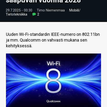
ARTIKKELIT
29.7.2025 - 00:30
Timo Niemenmaa
Mobiili
/
Tietotekniikka
2
VIDEOT
TECHBBS
Uuden Wi-Fi-standardin IEEE-numero on 802.11bn
TIETOA
ja mm. Qualcomm on vahvasti mukana sen
kehityksessä.
HINTA.FI
KAUPPA
VAIHDA TEEMA
HAKU