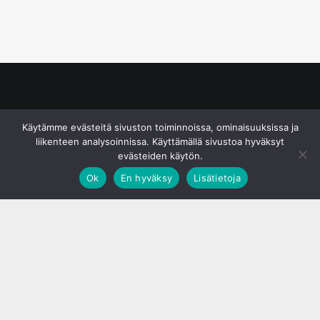
© S&J Media Oy
Käytämme evästeitä sivuston toiminnoissa, ominaisuuksissa ja
liikenteen analysoinnissa. Käyttämällä sivustoa hyväksyt
evästeiden käytön.
Ok
En hyväksy
Lisätietoja
;