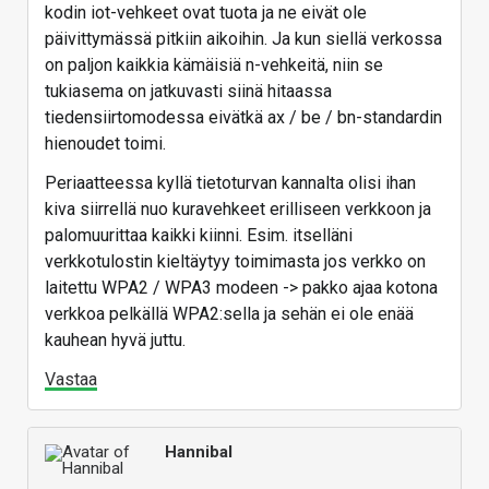
kodin iot-vehkeet ovat tuota ja ne eivät ole
päivittymässä pitkiin aikoihin. Ja kun siellä verkossa
on paljon kaikkia kämäisiä n-vehkeitä, niin se
tukiasema on jatkuvasti siinä hitaassa
tiedensiirtomodessa eivätkä ax / be / bn-standardin
hienoudet toimi.
Periaatteessa kyllä tietoturvan kannalta olisi ihan
kiva siirrellä nuo kuravehkeet erilliseen verkkoon ja
palomuurittaa kaikki kiinni. Esim. itselläni
verkkotulostin kieltäytyy toimimasta jos verkko on
laitettu WPA2 / WPA3 modeen -> pakko ajaa kotona
verkkoa pelkällä WPA2:sella ja sehän ei ole enää
kauhean hyvä juttu.
Vastaa
Hannibal