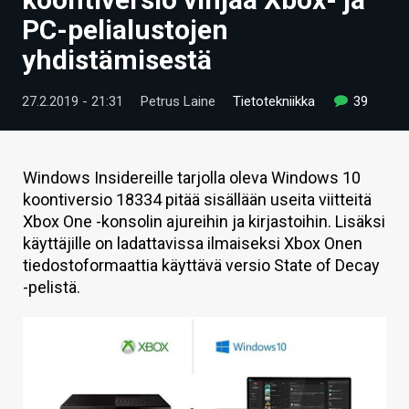
ARTIKKELIT
PC-pelialustojen
yhdistämisestä
VIDEOT
TECHBBS
27.2.2019 - 21:31
Petrus Laine
Tietotekniikka
39
TIETOA
HINTA.FI
Windows Insidereille tarjolla oleva Windows 10
koontiversio 18334 pitää sisällään useita viitteitä
KAUPPA
Xbox One -konsolin ajureihin ja kirjastoihin. Lisäksi
käyttäjille on ladattavissa ilmaiseksi Xbox Onen
VAIHDA TEEMA
tiedostoformaattia käyttävä versio State of Decay
-pelistä.
HAKU