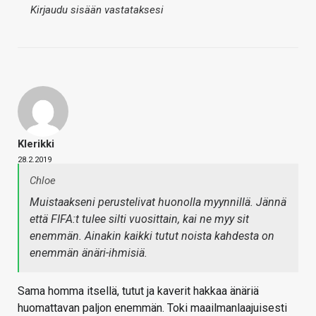
Kirjaudu sisään vastataksesi
Klerikki
28.2.2019
Chloe
Muistaakseni perustelivat huonolla myynnillä. Jännä
että FIFA:t tulee silti vuosittain, kai ne myy sit
enemmän. Ainakin kaikki tutut noista kahdesta on
enemmän änäri-ihmisiä.
Sama homma itsellä, tutut ja kaverit hakkaa änäriä
huomattavan paljon enemmän. Toki maailmanlaajuisesti