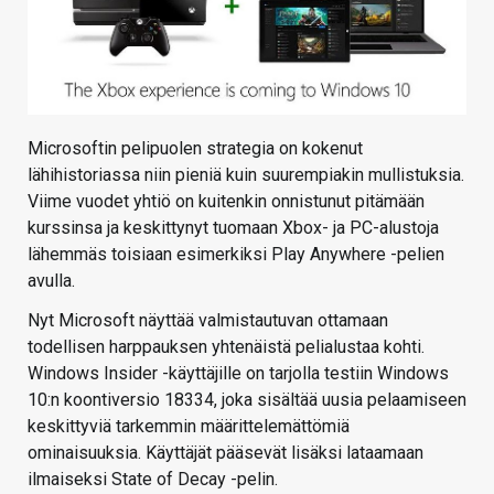
Microsoftin pelipuolen strategia on kokenut
lähihistoriassa niin pieniä kuin suurempiakin mullistuksia.
Viime vuodet yhtiö on kuitenkin onnistunut pitämään
kurssinsa ja keskittynyt tuomaan Xbox- ja PC-alustoja
lähemmäs toisiaan esimerkiksi Play Anywhere -pelien
avulla.
Nyt Microsoft näyttää valmistautuvan ottamaan
todellisen harppauksen yhtenäistä pelialustaa kohti.
Windows Insider -käyttäjille on tarjolla testiin Windows
10:n koontiversio 18334, joka sisältää uusia pelaamiseen
keskittyviä tarkemmin määrittelemättömiä
ominaisuuksia. Käyttäjät pääsevät lisäksi lataamaan
ilmaiseksi State of Decay -pelin.