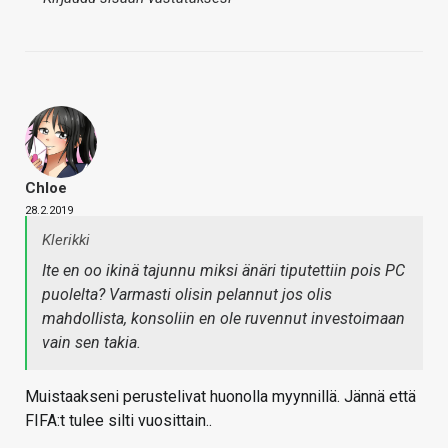
Chloe
28.2.2019
Klerikki
Ite en oo ikinä tajunnu miksi änäri tiputettiin pois PC
puolelta? Varmasti olisin pelannut jos olis
mahdollista, konsoliin en ole ruvennut investoimaan
vain sen takia.
Muistaakseni perustelivat huonolla myynnillä. Jännä että
FIFA:t tulee silti vuosittain..