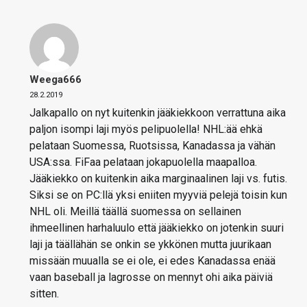
Weega666
28.2.2019
Jalkapallo on nyt kuitenkin jääkiekkoon verrattuna aika
paljon isompi laji myös pelipuolella! NHL:ää ehkä
pelataan Suomessa, Ruotsissa, Kanadassa ja vähän
USA:ssa. FiFaa pelataan jokapuolella maapalloa.
Jääkiekko on kuitenkin aika marginaalinen laji vs. futis.
Siksi se on PC:llä yksi eniiten myyviä pelejä toisin kun
NHL oli. Meillä täällä suomessa on sellainen
ihmeellinen harhaluulo että jääkiekko on jotenkin suuri
laji ja täällähän se onkin se ykkönen mutta juurikaan
missään muualla se ei ole, ei edes Kanadassa enää
vaan baseball ja lagrosse on mennyt ohi aika päiviä
sitten.