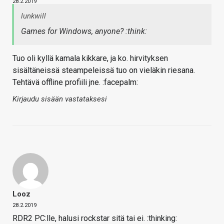
28.2.2019
lunkwill
Games for Windows, anyone? :think:
Tuo oli kyllä kamala kikkare, ja ko. hirvityksen
sisältäneissä steampeleissä tuo on vieläkin riesana.
Tehtävä offline profiili jne. :facepalm:
Kirjaudu sisään vastataksesi
Looz
28.2.2019
RDR2 PC:lle, halusi rockstar sitä tai ei. :thinking: