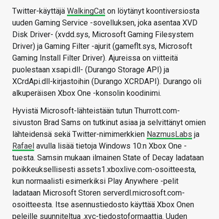
Twitter-käyttäjä
WalkingCat
on löytänyt koontiversiosta
uuden Gaming Service -sovelluksen, joka asentaa XVD
Disk Driver- (xvdd.sys, Microsoft Gaming Filesystem
Driver) ja Gaming Filter -ajurit (gameflt.sys, Microsoft
Gaming Install Filter Driver). Ajureissa on viitteitä
puolestaan xsapi.dll- (Durango Storage API) ja
XCrdApi.dll-kirjastoihin (Durango XCRDAPI). Durango oli
alkuperäisen Xbox One -konsolin koodinimi.
Hyvistä Microsoft-lähteistään tutun Thurrott.com-
sivuston Brad Sams on tutkinut asiaa ja selvittänyt omien
lähteidensä sekä Twitter-nimimerkkien
NazmusLabs
ja
Rafael
avulla lisää tietoja Windows 10:n Xbox One -
tuesta. Samsin mukaan ilmainen State of Decay ladataan
poikkeuksellisesti assets1.xboxlive.com-osoitteesta,
kun normaalisti esimerkiksi Play Anywhere -pelit
ladataan Microsoft Storen serverdl.microsoft.com-
osoitteesta. Itse asennustiedosto käyttää Xbox Onen
peleille suunniteltua .xvc-tiedostoformaattia. Uuden