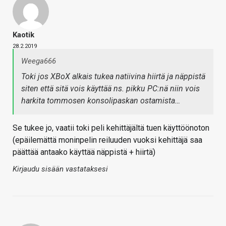
Kaotik
28.2.2019
Weega666
Toki jos XBoX alkais tukea natiivina hiirtä ja näppistä
siten että sitä vois käyttää ns. pikku PC:nä niin vois
harkita tommosen konsolipaskan ostamista…
Se tukee jo, vaatii toki peli kehittäjältä tuen käyttöönoton
(epäilemättä moninpelin reiluuden vuoksi kehittäjä saa
päättää antaako käyttää näppistä + hiirtä)
Kirjaudu sisään vastataksesi