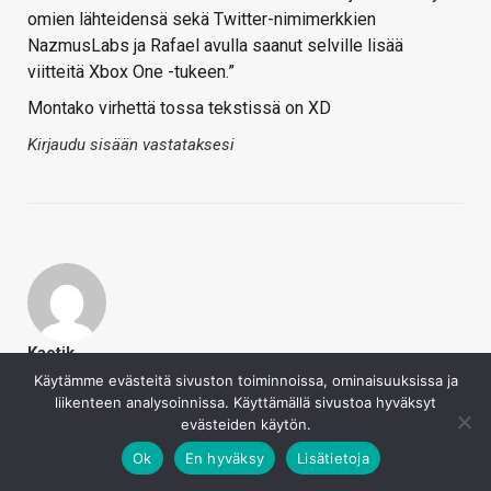
omien lähteidensä sekä Twitter-nimimerkkien
NazmusLabs ja Rafael avulla saanut selville lisää
viitteitä Xbox One -tukeen.”
Montako virhettä tossa tekstissä on XD
Kirjaudu sisään vastataksesi
Kaotik
28.2.2019
Käytämme evästeitä sivuston toiminnoissa, ominaisuuksissa ja
liikenteen analysoinnissa. Käyttämällä sivustoa hyväksyt
qnixsuomi
evästeiden käytön.
"Hyvistä Microsoft-lähteistään tutun Thurrott.com-
Ok
En hyväksy
Lisätietoja
sivuston Brad Sams lähti on tutkinut asiaa ja