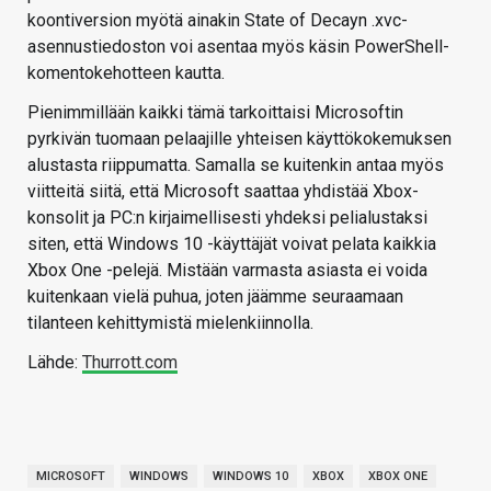
koontiversion myötä ainakin State of Decayn .xvc-
asennustiedoston voi asentaa myös käsin PowerShell-
komentokehotteen kautta.
Pienimmillään kaikki tämä tarkoittaisi Microsoftin
pyrkivän tuomaan pelaajille yhteisen käyttökokemuksen
alustasta riippumatta. Samalla se kuitenkin antaa myös
viitteitä siitä, että Microsoft saattaa yhdistää Xbox-
konsolit ja PC:n kirjaimellisesti yhdeksi pelialustaksi
siten, että Windows 10 -käyttäjät voivat pelata kaikkia
Xbox One -pelejä. Mistään varmasta asiasta ei voida
kuitenkaan vielä puhua, joten jäämme seuraamaan
tilanteen kehittymistä mielenkiinnolla.
Lähde:
Thurrott.com
MICROSOFT
WINDOWS
WINDOWS 10
XBOX
XBOX ONE