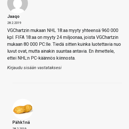
Jaaqo
28.2.2019
VGChartzin mukaan NHL 18:aa myyty yhteensä 960 000
kpl. FIFA 18:aa on myyty 24 miljoonaa, joista VGChartzin
mukaan 80 000 PC:lle. Tiedä sitten kuinka luotettavia nuo
luvut ovat, mutta ainakin suuntaa antavia. En ihmettele,
ettei NHL:n PC-käännös kiinnosta.
Kirjaudu sisään vastataksesi
Pähk1nä
28.2.2019