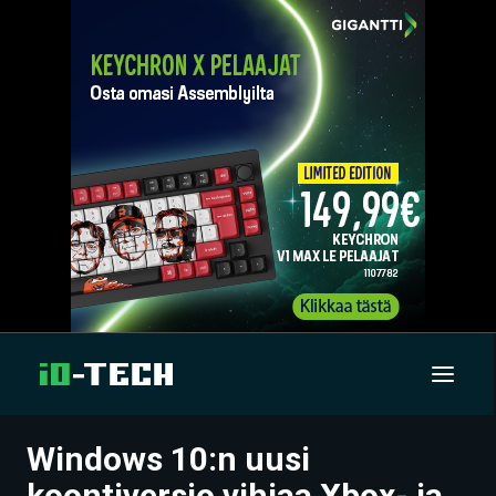
Windows 10:n uusi
UUTISET
koontiversio vihjaa Xbox- ja