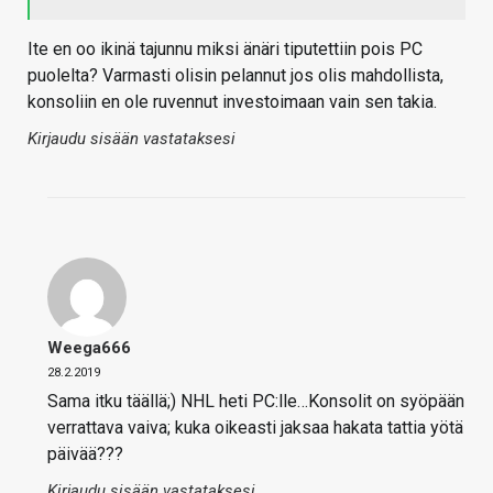
Ite en oo ikinä tajunnu miksi änäri tiputettiin pois PC
puolelta? Varmasti olisin pelannut jos olis mahdollista,
konsoliin en ole ruvennut investoimaan vain sen takia.
Kirjaudu sisään vastataksesi
Weega666
28.2.2019
Sama itku täällä;) NHL heti PC:lle…Konsolit on syöpään
verrattava vaiva; kuka oikeasti jaksaa hakata tattia yötä
päivää???
Kirjaudu sisään vastataksesi