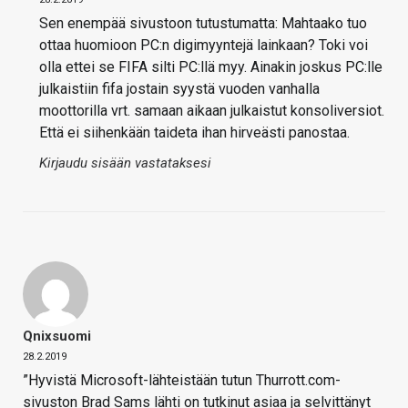
Sen enempää sivustoon tutustumatta: Mahtaako tuo
ottaa huomioon PC:n digimyyntejä lainkaan? Toki voi
olla ettei se FIFA silti PC:llä myy. Ainakin joskus PC:lle
julkaistiin fifa jostain syystä vuoden vanhalla
moottorilla vrt. samaan aikaan julkaistut konsoliversiot.
Että ei siihenkään taideta ihan hirveästi panostaa.
Kirjaudu sisään vastataksesi
Qnixsuomi
28.2.2019
”Hyvistä Microsoft-lähteistään tutun Thurrott.com-
sivuston Brad Sams lähti on tutkinut asiaa ja selvittänyt