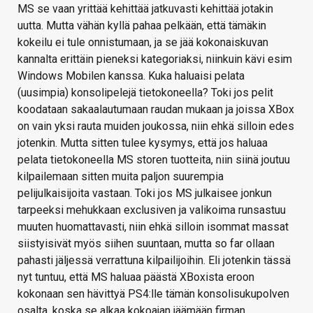
MS se vaan yrittää kehittää jatkuvasti kehittää jotakin
uutta. Mutta vähän kyllä pahaa pelkään, että tämäkin
kokeilu ei tule onnistumaan, ja se jää kokonaiskuvan
kannalta erittäin pieneksi kategoriaksi, niinkuin kävi esim
Windows Mobilen kanssa. Kuka haluaisi pelata
(uusimpia) konsolipelejä tietokoneella? Toki jos pelit
koodataan sakaalautumaan raudan mukaan ja joissa XBox
on vain yksi rauta muiden joukossa, niin ehkä silloin edes
jotenkin. Mutta sitten tulee kysymys, että jos haluaa
pelata tietokoneella MS storen tuotteita, niin siinä joutuu
kilpailemaan sitten muita paljon suurempia
pelijulkaisijoita vastaan. Toki jos MS julkaisee jonkun
tarpeeksi mehukkaan exclusiven ja valikoima runsastuu
muuten huomattavasti, niin ehkä silloin isommat massat
siistyisivät myös siihen suuntaan, mutta so far ollaan
pahasti jäljessä verrattuna kilpailijoihin. Eli jotenkin tässä
nyt tuntuu, että MS haluaa päästä XBoxista eroon
kokonaan sen hävittyä PS4:lle tämän konsolisukupolven
osalta, koska se alkaa kokoajan jäämään firman