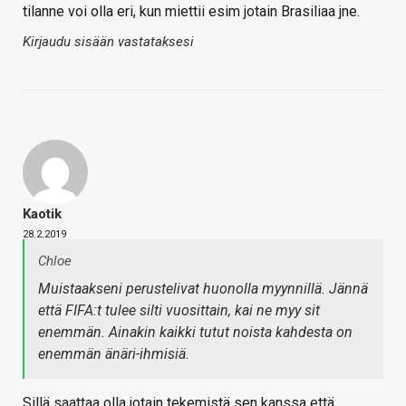
tilanne voi olla eri, kun miettii esim jotain Brasiliaa jne.
Kirjaudu sisään vastataksesi
Kaotik
28.2.2019
Chloe
Muistaakseni perustelivat huonolla myynnillä. Jännä
että FIFA:t tulee silti vuosittain, kai ne myy sit
enemmän. Ainakin kaikki tutut noista kahdesta on
enemmän änäri-ihmisiä.
Sillä saattaa olla jotain tekemistä sen kanssa että