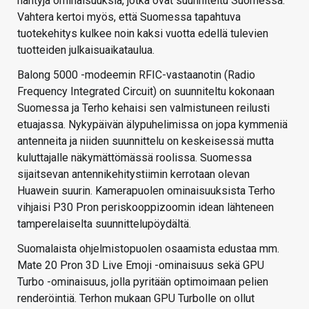
nähtyjä ominaisuuksia, jotka ovat suunniteltu Suomessa.
Vahtera kertoi myös, että Suomessa tapahtuva
tuotekehitys kulkee noin kaksi vuotta edellä tulevien
tuotteiden julkaisuaikataulua.
Balong 5000 -modeemin RFIC-vastaanotin (Radio
Frequency Integrated Circuit) on suunniteltu kokonaan
Suomessa ja Terho kehaisi sen valmistuneen reilusti
etuajassa. Nykypäivän älypuhelimissa on jopa kymmeniä
antenneita ja niiden suunnittelu on keskeisessä mutta
kuluttajalle näkymättömässä roolissa. Suomessa
sijaitsevan antennikehitystiimin kerrotaan olevan
Huawein suurin. Kamerapuolen ominaisuuksista Terho
vihjaisi P30 Pron periskooppizoomin idean lähteneen
tamperelaiselta suunnittelupöydältä.
Suomalaista ohjelmistopuolen osaamista edustaa mm.
Mate 20 Pron 3D Live Emoji -ominaisuus sekä GPU
Turbo -ominaisuus, jolla pyritään optimoimaan pelien
renderöintiä. Terhon mukaan GPU Turbolle on ollut