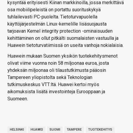
kysyntää erityisesti Kiinan markkinoilla, jossa merkittävä
osa mobiilipeleistä on portattu suorituskykyä
tuhlailevasti PC-puolelta. Tietoturvapuolella
käyttöjärjestelmän Linux-kernelille lisäsuojausta
tarjoavan Kernel integrity protection -ominaisuuden
kehittäminen on ollut pitkälti suomalaisten vastuulla ja
Huawein tietoturvatiimissä on useita vanhoja nokialaisia.
Huawein mukaan Suomen yksikön tuotekehitysmenot
olivat viime vuonna noin 58 miljoonaa euroa, josta
yhdeksän miljoonaa oli tilaustutkimusta pääosin
Tampereen yliopistolta sekä Teknologian
tutkimuskeskus VTT:ltä. Huawei kertoi myös
aikomuksista lisätä investointeja Eurooppaan ja
Suomeen.
HELSINKI
HUAWEI
SUOMI
TAMPERE
TUOTEKEHITYS