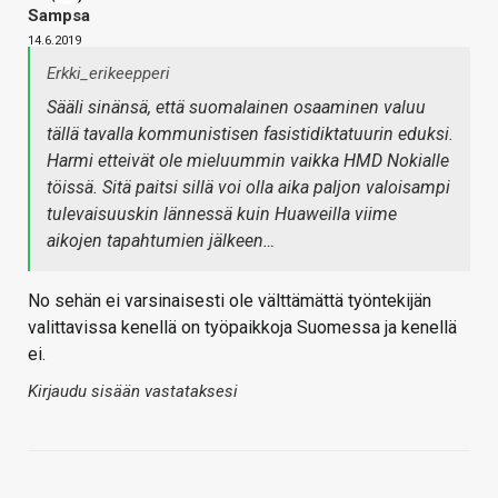
Sampsa
14.6.2019
Erkki_erikeepperi
Sääli sinänsä, että suomalainen osaaminen valuu
tällä tavalla kommunistisen fasistidiktatuurin eduksi.
Harmi etteivät ole mieluummin vaikka HMD Nokialle
töissä. Sitä paitsi sillä voi olla aika paljon valoisampi
tulevaisuuskin lännessä kuin Huaweilla viime
aikojen tapahtumien jälkeen…
No sehän ei varsinaisesti ole välttämättä työntekijän
valittavissa kenellä on työpaikkoja Suomessa ja kenellä
ei.
Kirjaudu sisään vastataksesi