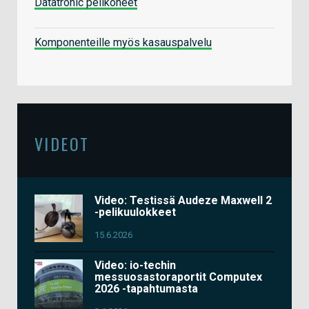
Datatronic pelikoneet
Komponenteille myös kasauspalvelu
VIDEOT
Video: Testissä Audeze Maxwell 2
-pelikuulokkeet
15.6.2026
Video: io-techin
messuosastoraportit Computex
2026 -tapahtumasta