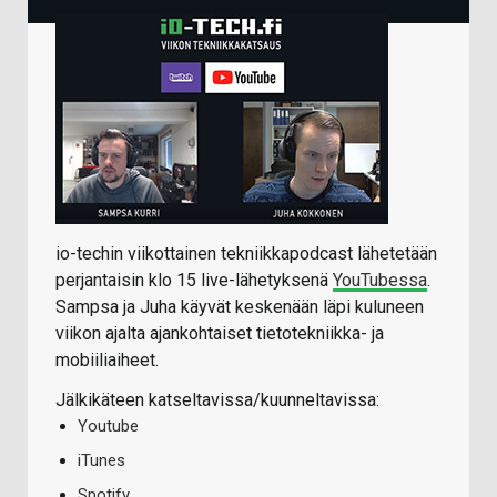
io-techin viikottainen tekniikkapodcast lähetetään
perjantaisin klo 15 live-lähetyksenä
YouTubessa
.
Sampsa ja Juha käyvät keskenään läpi kuluneen
viikon ajalta ajankohtaiset tietotekniikka- ja
mobiiliaiheet.
Jälkikäteen katseltavissa/kuunneltavissa:
Youtube
iTunes
Spotify