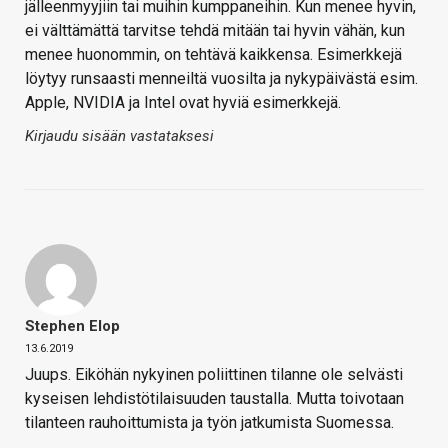
jälleenmyyjiin tai muihin kumppaneihin. Kun menee hyvin,
ei välttämättä tarvitse tehdä mitään tai hyvin vähän, kun
menee huonommin, on tehtävä kaikkensa. Esimerkkejä
löytyy runsaasti menneiltä vuosilta ja nykypäivästä esim.
Apple, NVIDIA ja Intel ovat hyviä esimerkkejä.
Kirjaudu sisään vastataksesi
Stephen Elop
13.6.2019
Juups. Eiköhän nykyinen poliittinen tilanne ole selvästi
kyseisen lehdistötilaisuuden taustalla. Mutta toivotaan
tilanteen rauhoittumista ja työn jatkumista Suomessa.