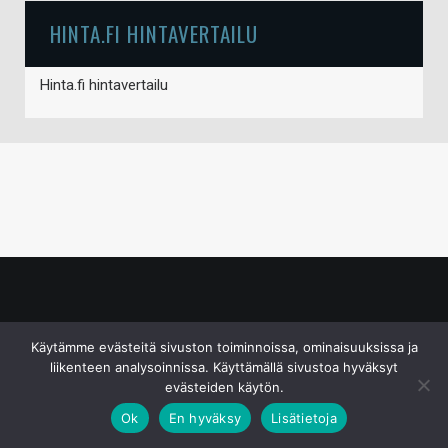
HINTA.FI HINTAVERTAILU
Hinta.fi hintavertailu
© S&J Media Oy
Käytämme evästeitä sivuston toiminnoissa, ominaisuuksissa ja
liikenteen analysoinnissa. Käyttämällä sivustoa hyväksyt
evästeiden käytön.
Ok
En hyväksy
Lisätietoja