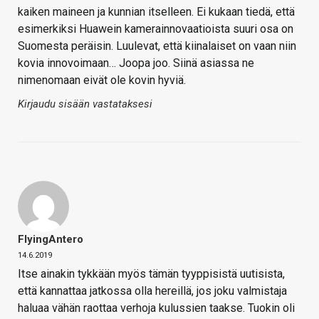
kaiken maineen ja kunnian itselleen. Ei kukaan tiedä, että
esimerkiksi Huawein kamerainnovaatioista suuri osa on
Suomesta peräisin. Luulevat, että kiinalaiset on vaan niin
kovia innovoimaan… Joopa joo. Siinä asiassa ne
nimenomaan eivät ole kovin hyviä.
Kirjaudu sisään vastataksesi
FlyingAntero
14.6.2019
Itse ainakin tykkään myös tämän tyyppisistä uutisista,
että kannattaa jatkossa olla hereillä, jos joku valmistaja
haluaa vähän raottaa verhoja kulussien taakse. Tuokin oli