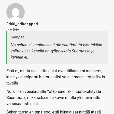
Erkki_erikeepperi
14.6.2019
Sampsa
No sehän ei varsinaisesti ole välttämättä työntekijän
valittavissa kenellä on työpaikkoja Suomessa ja
kenellä ei.
Eipä ei, mutta sääli että asiat ovat tällaiseksi menneet,
kun hyvin helposti historia olisi voinut mennä toisellakin
tavalla.
No, olihan venäläisellä Yotaphonellakin tuotekehitystä
Suomessa, mikä sekään ei kovin mieltä ylentävä juttu
varsinaisesti ollut..
Sehän tässä eniten risoo, että kiinalaiset niittää tässä