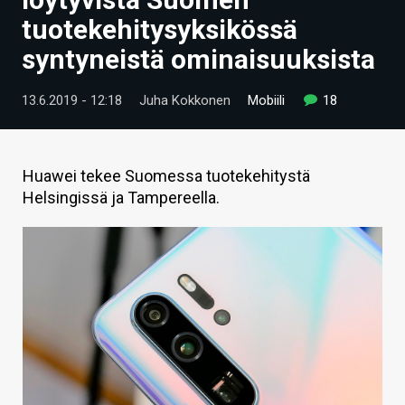
ARTIKKELIT
tuotekehitysyksikössä
syntyneistä ominaisuuksista
VIDEOT
TECHBBS
13.6.2019 - 12:18
Juha Kokkonen
Mobiili
18
TIETOA
HINTA.FI
Huawei tekee Suomessa tuotekehitystä
Helsingissä ja Tampereella.
KAUPPA
VAIHDA TEEMA
HAKU