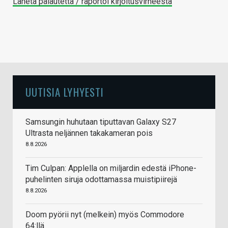
Lähetä palautetta / raportoi kirjoitusvirheestä
UUTISIA LYHYESTI
Samsungin huhutaan tiputtavan Galaxy S27
Ultrasta neljännen takakameran pois
8.8.2026
Tim Culpan: Applella on miljardin edestä iPhone-
puhelinten siruja odottamassa muistipiirejä
8.8.2026
Doom pyörii nyt (melkein) myös Commodore
64:llä