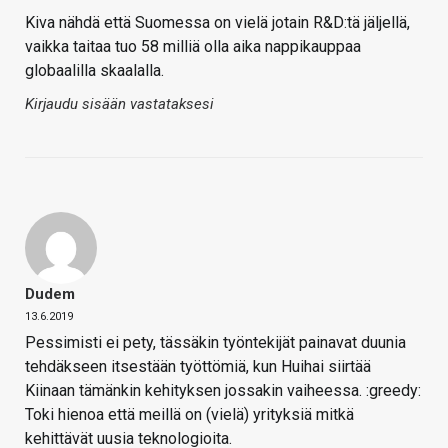
Kiva nähdä että Suomessa on vielä jotain R&D:tä jäljellä,
vaikka taitaa tuo 58 milliä olla aika nappikauppaa
globaalilla skaalalla.
Kirjaudu sisään vastataksesi
Dudem
13.6.2019
Pessimisti ei pety, tässäkin työntekijät painavat duunia
tehdäkseen itsestään työttömiä, kun Huihai siirtää
Kiinaan tämänkin kehityksen jossakin vaiheessa. :greedy:
Toki hienoa että meillä on (vielä) yrityksiä mitkä
kehittävät uusia teknologioita.