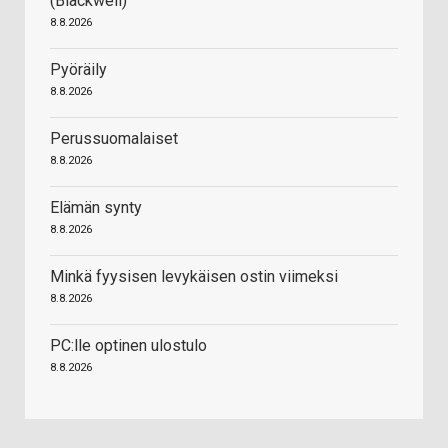
(Blackwell)
8.8.2026
Pyöräily
8.8.2026
Perussuomalaiset
8.8.2026
Elämän synty
8.8.2026
Minkä fyysisen levykäisen ostin viimeksi
8.8.2026
PC:lle optinen ulostulo
8.8.2026