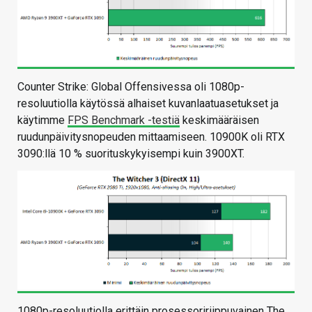
Counter Strike: Global Offensivessa oli 1080p-
resoluutiolla käytössä alhaiset kuvanlaatuasetukset ja
käytimme
FPS Benchmark -testiä
keskimääräisen
ruudunpäivitysnopeuden mittaamiseen. 10900K oli RTX
3090:llä 10 % suorituskykyisempi kuin 3900XT.
1080p-resoluutiolla erittäin prosessoririippuvainen The