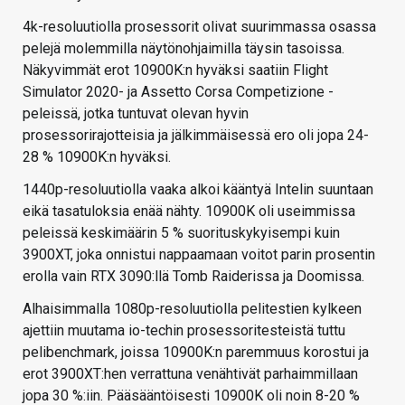
4k-resoluutiolla prosessorit olivat suurimmassa osassa
pelejä molemmilla näytönohjaimilla täysin tasoissa.
Näkyvimmät erot 10900K:n hyväksi saatiin Flight
Simulator 2020- ja Assetto Corsa Competizione -
peleissä, jotka tuntuvat olevan hyvin
prosessorirajotteisia ja jälkimmäisessä ero oli jopa 24-
28 % 10900K:n hyväksi.
1440p-resoluutiolla vaaka alkoi kääntyä Intelin suuntaan
eikä tasatuloksia enää nähty. 10900K oli useimmissa
peleissä keskimäärin 5 % suorituskykyisempi kuin
3900XT, joka onnistui nappaamaan voitot parin prosentin
erolla vain RTX 3090:llä Tomb Raiderissa ja Doomissa.
Alhaisimmalla 1080p-resoluutiolla pelitestien kylkeen
ajettiin muutama io-techin prosessoritesteistä tuttu
pelibenchmark, joissa 10900K:n paremmuus korostui ja
erot 3900XT:hen verrattuna venähtivät parhaimmillaan
jopa 30 %:iin. Pääsääntöisesti 10900K oli noin 8-20 %