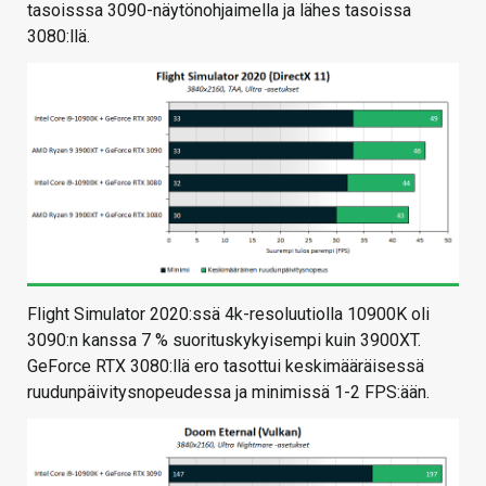
tasoisssa 3090-näytönohjaimella ja lähes tasoissa
3080:llä.
Flight Simulator 2020:ssä 4k-resoluutiolla 10900K oli
3090:n kanssa 7 % suorituskykyisempi kuin 3900XT.
GeForce RTX 3080:llä ero tasottui keskimääräisessä
ruudunpäivitysnopeudessa ja minimissä 1-2 FPS:ään.