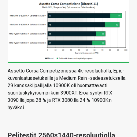
Assetto Corsa Competizonessa 4k-resoluutiolla, Epic-
kuvanlaatuasetuksilla ja Medium Rain -sadeasetuksella.
29 kanssakilpailijalla 10900K oli huomattavasti
suorituskykyisempi kuin 3900XT. Eroa syntyi RTX
3090:llä jopa 28 % ja RTX 3080:llä 24 % 10900K:n
hyväksi.
Pelitestit 2560×1440-resoluutiolla