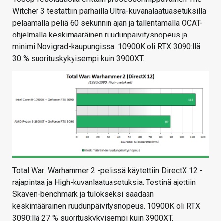
Witcher 3 testattiin parhailla Ultra-kuvanalaatuasetuksilla
pelaamalla peliä 60 sekunnin ajan ja tallentamalla OCAT-
ohjelmalla keskimääräinen ruudunpäivitysnopeus ja
minimi Novigrad-kaupungissa. 10900K oli RTX 3090:llä
30 % suorituskykyisempi kuin 3900XT.
Total War: Warhammer 2 -pelissä käytettiin DirectX 12 -
rajapintaa ja High-kuvanlaatuasetuksia. Testinä ajettiin
Skaven-benchmark ja tulokseksi saadaan
keskimääräinen ruudunpäivitysnopeus. 10900K oli RTX
3090:llä 27 % suorituskykyisempi kuin 3900XT.