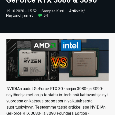
ARTIKKELIT
19.10.2020 - 15:52
Sampsa Kurri
Artikkelit
/
Näytönohjaimet
64
VIDEOT
TECHBBS
TIETOA
HINTA.FI
KAUPPA
VAIHDA TEEMA
NVIDIAn uudet GeForce RTX 30 -sarjan 3080- ja 3090-
näytönohjaimet on jo testattu io-techissä kattavasti ja nyt
HAKU
vuorossa on katsaus prosessorin vaikutuksesta
suorituskykyyn. Testaamme tässä artikkelissa NVIDIAn
GeForce RTX 3080- ja 3090 Founders Edition -