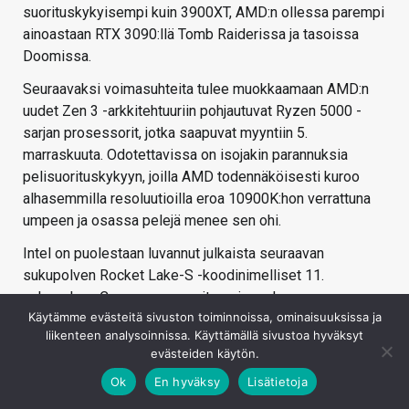
suorituskykyisempi kuin 3900XT, AMD:n ollessa parempi
ainoastaan RTX 3090:llä Tomb Raiderissa ja tasoissa
Doomissa.
Seuraavaksi voimasuhteita tulee muokkaamaan AMD:n
uudet Zen 3 -arkkitehtuuriin pohjautuvat Ryzen 5000 -
sarjan prosessorit, jotka saapuvat myyntiin 5.
marraskuuta. Odotettavissa on isojakin parannuksia
pelisuorituskykyyn, joilla AMD todennäköisesti kuroo
alhasemmilla resoluutioilla eroa 10900K:hon verrattuna
umpeen ja osassa pelejä menee sen ohi.
Intel on puolestaan luvannut julkaista seuraavan
sukupolven Rocket Lake-S -koodinimelliset 11.
sukupolven Core-prosessorit ensi vuoden
Käytämme evästeitä sivuston toiminnoissa, ominaisuuksissa ja
ensimmäisellä neljänneksellä eli tammi-maaliskuussa ja
liikenteen analysoinnissa. Käyttämällä sivustoa hyväksyt
ne sopivat nykyiseen LGA 1200 -kantaan Z490-
evästeiden käytön.
emolevyille. Myös Inteliltä on odotettavissa entistä
Ok
En hyväksy
Lisätietoja
parempaa pelisuorituskykyä uudistetun
prosessoriarkkitehtuurin ja PCI Express 4.0 -tuen myötä.