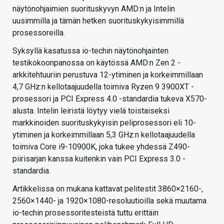
näytönohjaimien suorituskyvyn AMD:n ja Intelin
uusimmilla ja tämän hetken suorituskykyisimmillä
prosessoreilla.
Syksyllä kasatussa io-techin näytönohjainten
testikokoonpanossa on käytössä AMD:n Zen 2 -
arkkitehtuuriin perustuva 12-ytiminen ja korkeimmillaan
4,7 GHz:n kellotaajuudella toimiva Ryzen 9 3900XT -
prosessori ja PCI Express 4.0 -standardia tukeva X570-
alusta. Intelin leiristä löytyy vielä toistaiseksi
markkinoiden suorituskykyisin peliprosessori eli 10-
ytiminen ja korkeimmillaan 5,3 GHz:n kellotaajuudella
toimiva Core i9-10900K, joka tukee yhdessä Z490-
piirisarjan kanssa kuitenkin vain PCI Express 3.0 -
standardia.
Artikkelissa on mukana kattavat pelitestit 3860×2160-,
2560×1440- ja 1920×1080-resoluutioilla sekä muutama
io-techin prosessoritesteistä tuttu erittäin