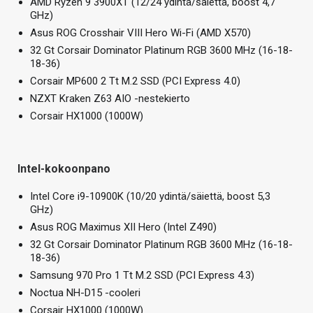
AMD Ryzen 9 3900XT (12/24 ydintä/säiettä, boost 4,7
GHz)
Asus ROG Crosshair VIII Hero Wi-Fi (AMD X570)
32 Gt Corsair Dominator Platinum RGB 3600 MHz (16-18-
18-36)
Corsair MP600 2 Tt M.2 SSD (PCI Express 4.0)
NZXT Kraken Z63 AIO -nestekierto
Corsair HX1000 (1000W)
Intel-kokoonpano
Intel Core i9-10900K (10/20 ydintä/säiettä, boost 5,3
GHz)
Asus ROG Maximus XII Hero (Intel Z490)
32 Gt Corsair Dominator Platinum RGB 3600 MHz (16-18-
18-36)
Samsung 970 Pro 1 Tt M.2 SSD (PCI Express 4.3)
Noctua NH-D15 -cooleri
Corsair HX1000 (1000W)