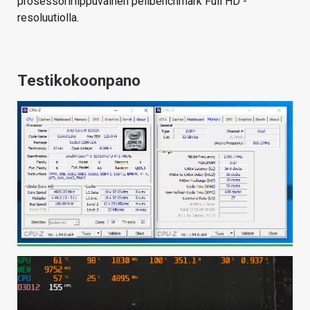
prosessoririippuvainen pelibenchmark Full HD -
resoluutiolla.
Testikokoonpano