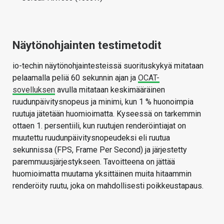
Näytönohjainten testimetodit
io-techin näytönohjaintesteissä suorituskykyä mitataan
pelaamalla peliä 60 sekunnin ajan ja
OCAT-
sovelluksen
avulla mitataan keskimääräinen
ruudunpäivitysnopeus ja minimi, kun 1 % huonoimpia
ruutuja jätetään huomioimatta. Kyseessä on tarkemmin
ottaen 1. persentiili, kun ruutujen renderöintiajat on
muutettu ruudunpäivitysnopeudeksi eli ruutua
sekunnissa (FPS, Frame Per Second) ja järjestetty
paremmuusjärjestykseen. Tavoitteena on jättää
huomioimatta muutama yksittäinen muita hitaammin
renderöity ruutu, joka on mahdollisesti poikkeustapaus.