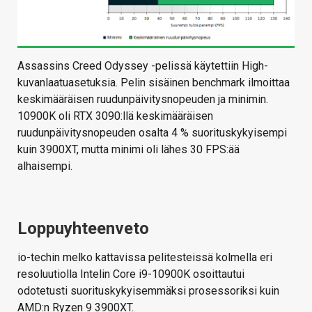
Assassins Creed Odyssey -pelissä käytettiin High-
kuvanlaatuasetuksia. Pelin sisäinen benchmark ilmoittaa
keskimääräisen ruudunpäivitysnopeuden ja minimin.
10900K oli RTX 3090:llä keskimääräisen
ruudunpäivitysnopeuden osalta 4 % suorituskykyisempi
kuin 3900XT, mutta minimi oli lähes 30 FPS:ää
alhaisempi.
Loppuyhteenveto
io-techin melko kattavissa pelitesteissä kolmella eri
resoluutiolla Intelin Core i9-10900K osoittautui
odotetusti suorituskykyisemmäksi prosessoriksi kuin
AMD:n Ryzen 9 3900XT.