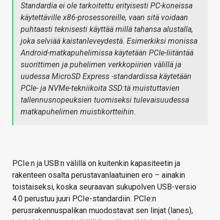
Standardia ei ole tarkoitettu erityisesti PC-koneissa
käytettäville x86-prosessoreille, vaan sitä voidaan
puhtaasti teknisesti käyttää millä tahansa alustalla,
joka selviää kaistanleveydestä. Esimerkiksi monissa
Android-matkapuhelimissa käytetään PCIe-liitäntää
suorittimen ja puhelimen verkkopiirien välillä ja
uudessa MicroSD Express -standardissa käytetään
PCIe- ja NVMe-tekniikoita SSD:tä muistuttavien
tallennusnopeuksien tuomiseksi tulevaisuudessa
matkapuhelimen muistikortteihin.
PCIe:n ja USB:n välillä on kuitenkin kapasiteetin ja
rakenteen osalta perustavanlaatuinen ero – ainakin
toistaiseksi, koska seuraavan sukupolven USB-versio
4.0 perustuu juuri PCIe-standardiin. PCIe:n
perusrakennuspalikan muodostavat sen linjat (lanes),