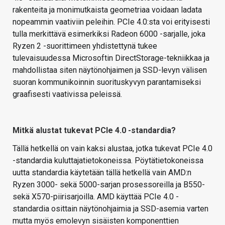
rakenteita ja monimutkaista geometriaa voidaan ladata
nopeammin vaativiin peleihin. PCIe 4.0:sta voi erityisesti
tulla merkittävä esimerkiksi Radeon 6000 -sarjalle, joka
Ryzen 2 -suorittimeen yhdistettynä tukee
tulevaisuudessa Microsoftin DirectStorage-tekniikkaa ja
mahdollistaa siten näytönohjaimen ja SSD-levyn välisen
suoran kommunikoinnin suorituskyvyn parantamiseksi
graafisesti vaativissa peleissä.
Mitkä alustat tukevat PCIe 4.0 -standardia?
Tällä hetkellä on vain kaksi alustaa, jotka tukevat PCIe 4.0
-standardia kuluttajatietokoneissa. Pöytätietokoneissa
uutta standardia käytetään tällä hetkellä vain AMD:n
Ryzen 3000- sekä 5000-sarjan prosessoreilla ja B550-
sekä X570-piirisarjoilla. AMD käyttää PCIe 4.0 -
standardia osittain näytönohjaimia ja SSD-asemia varten
mutta myös emolevyn sisäisten komponenttien