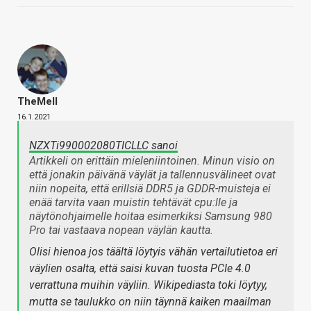
TheMeII
16.1.2021
NZXTi990002080TICLLC sanoi
Artikkeli on erittäin mieleniintoinen. Minun visio on
että jonakin päivänä väylät ja tallennusvälineet ovat
niin nopeita, että erillsiä DDR5 ja GDDR-muisteja ei
enää tarvita vaan muistin tehtävät cpu:lle ja
näytönohjaimelle hoitaa esimerkiksi Samsung 980
Pro tai vastaava nopean väylän kautta.
Olisi hienoa jos täältä löytyis vähän vertailutietoa eri
väylien osalta, että saisi kuvan tuosta PCIe 4.0
verrattuna muihin väyliin. Wikipediasta toki löytyy,
mutta se taulukko on niin täynnä kaiken maailman