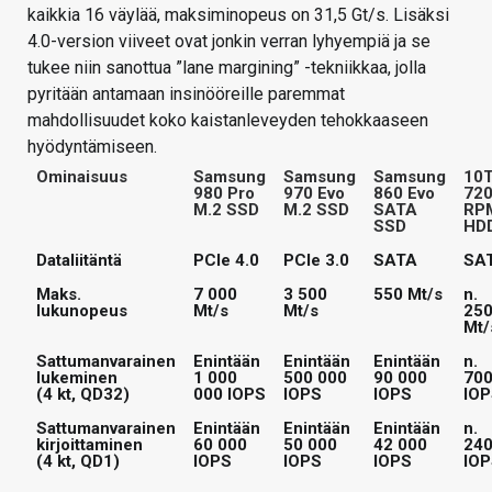
kaikkia 16 väylää, maksiminopeus on 31,5 Gt/s. Lisäksi
4.0-version viiveet ovat jonkin verran lyhyempiä ja se
tukee niin sanottua ”lane margining” -tekniikkaa, jolla
pyritään antamaan insinööreille paremmat
mahdollisuudet koko kaistanleveyden tehokkaaseen
hyödyntämiseen.
Ominaisuus
Samsung
Samsung
Samsung
10T
980 Pro
970 Evo
860 Evo
72
M.2 SSD
M.2 SSD
SATA
RP
SSD
HD
Dataliitäntä
PCIe 4.0
PCIe 3.0
SATA
SA
Maks.
7 000
3 500
550 Mt/s
n.
lukunopeus
Mt/s
Mt/s
25
Mt/
Sattumanvarainen
Enintään
Enintään
Enintään
n.
lukeminen
1 000
500 000
90 000
70
(4 kt, QD32)
000 IOPS
IOPS
IOPS
IO
Sattumanvarainen
Enintään
Enintään
Enintään
n.
kirjoittaminen
60 000
50 000
42 000
24
(4 kt, QD1)
IOPS
IOPS
IOPS
IO