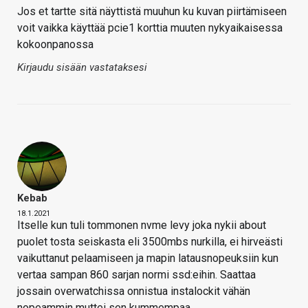
Jos et tartte sitä näyttistä muuhun ku kuvan piirtämiseen
voit vaikka käyttää pcie1 korttia muuten nykyaikaisessa
kokoonpanossa
Kirjaudu sisään vastataksesi
Kebab
18.1.2021
Itselle kun tuli tommonen nvme levy joka nykii about
puolet tosta seiskasta eli 3500mbs nurkilla, ei hirveästi
vaikuttanut pelaamiseen ja mapin latausnopeuksiin kun
vertaa sampan 860 sarjan normi ssd:eihin. Saattaa
jossain overwatchissa onnistua instalockit vähän
nopeammin muttei sen kummempaa.