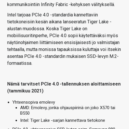
kommunikointiin Infinity Fabric -kehyksen välityksellä.
Intel tarjoaa PCIe 4.0 -standardia kannettaviin
tietokoneisiin kesän aikana lanseeratun Tiger Lake -
alustan muodossa. Koska Tiger Lake on
mobiilisuoritinperhe, PCIe 4.0 sopii käytettäväksi myös
näytönohjaimen liittämiseen ensisijaisesti jo valmistajan
tehtaalla, mutta monissa tapauksissa kuluttaja voi itsekin
asentaa PCIe 4.0 -standardin mukaisen SSD-levyn M.2-
formaatissa.
Nämä tarvitset PCIe 4.0 -tallennuksen aloittamiseen
(tammikuu 2021)
Yhteensopiva emolevy
AMD: Emolevy, jonka ohjauspiirinä on joko X570 tai
B550
Intel: Tiger Lake -sarjan kannettava tietokone