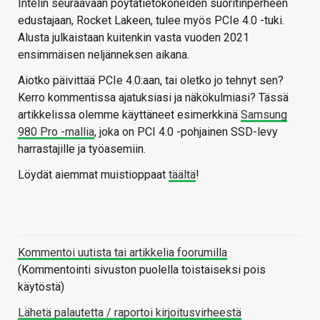
Intelin seuraavaan pöytätietokoneiden suoritinperheen
edustajaan, Rocket Lakeen, tulee myös PCIe 4.0 -tuki.
Alusta julkaistaan kuitenkin vasta vuoden 2021
ensimmäisen neljänneksen aikana.
Aiotko päivittää PCIe 4.0:aan, tai oletko jo tehnyt sen?
Kerro kommentissa ajatuksiasi ja näkökulmiasi? Tässä
artikkelissa olemme käyttäneet esimerkkinä
Samsung
980 Pro -mallia
, joka on PCI 4.0 -pohjainen SSD-levy
harrastajille ja työasemiin.
Löydät aiemmat muistioppaat
täältä
!
Kommentoi uutista tai artikkelia foorumilla
(Kommentointi sivuston puolella toistaiseksi pois
käytöstä)
Lähetä palautetta / raportoi kirjoitusvirheestä