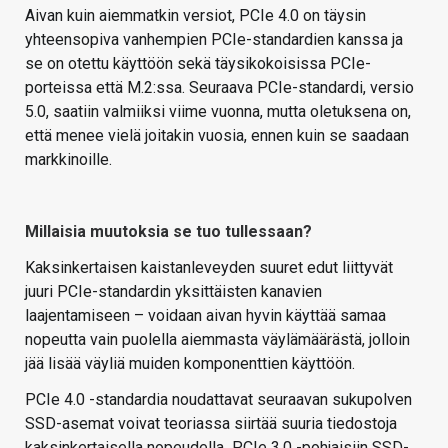
Aivan kuin aiemmatkin versiot, PCIe 4.0 on täysin
yhteensopiva vanhempien PCIe-standardien kanssa ja
se on otettu käyttöön sekä täysikokoisissa PCIe-
porteissa että M.2:ssa. Seuraava PCIe-standardi, versio
5.0, saatiin valmiiksi viime vuonna, mutta oletuksena on,
että menee vielä joitakin vuosia, ennen kuin se saadaan
markkinoille.
Millaisia muutoksia se tuo tullessaan?
Kaksinkertaisen kaistanleveyden suuret edut liittyvät
juuri PCIe-standardin yksittäisten kanavien
laajentamiseen – voidaan aivan hyvin käyttää samaa
nopeutta vain puolella aiemmasta väylämäärästä, jolloin
jää lisää väyliä muiden komponenttien käyttöön.
PCIe 4.0 -standardia noudattavat seuraavan sukupolven
SSD-asemat voivat teoriassa siirtää suuria tiedostoja
kaksinkertaisella nopeudella PCIe 3.0 -pohjaisiin SSD-