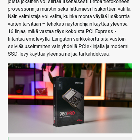
joista jokainen voi siirtää itsenäisesti tietoa tietokoneen
prosessorin ja muistin sekä liittämiesi lisäkorttien välillä.
Näin valmistaja voi valita, kuinka monta väylää lisäkorttia
varten tarvitaan – tehokas näytönohjain käyttää yleensä
16 linjaa, mikä vastaa täysikokoista PCI Express -
liitäntää emolevyllä. Langaton verkkokortti sitä vastoin
selviää useimmiten vain yhdellä PCIe-linjalla ja moderni
SSD-levy käyttää yleensä neljää tai kahdeksaa.