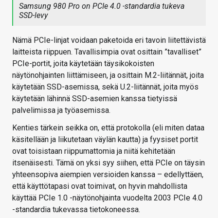
Samsung 980 Pro on PCIe 4.0 -standardia tukeva
SSD-levy
Nämä PCIe-linjat voidaan paketoida eri tavoin liitettävistä
laitteista riippuen. Tavallisimpia ovat osittain ”tavalliset”
PCIe-portit, joita käytetään täysikokoisten
näytönohjainten liittämiseen, ja osittain M.2-liitännät, joita
käytetään SSD-asemissa, sekä U.2-liitännät, joita myös
käytetään lähinnä SSD-asemien kanssa tietyissä
palvelimissa ja työasemissa.
Kenties tärkein seikka on, että protokolla (eli miten dataa
käsitellään ja liikutetaan väylän kautta) ja fyysiset portit
ovat toisistaan riippumattomia ja niitä kehitetään
itsenäisesti. Tämä on yksi syy siihen, että PCIe on täysin
yhteensopiva aiempien versioiden kanssa – edellyttäen,
että käyttötapasi ovat toimivat, on hyvin mahdollista
käyttää PCIe 1.0 -näytönohjainta vuodelta 2003 PCIe 4.0
-standardia tukevassa tietokoneessa.