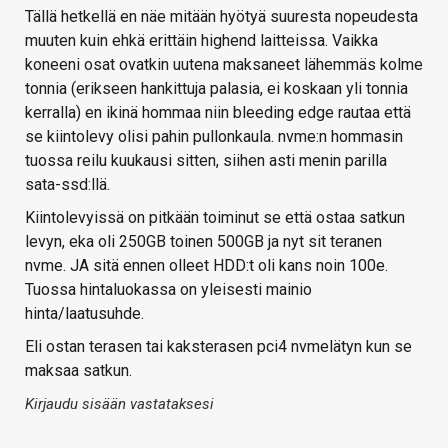
Tällä hetkellä en näe mitään hyötyä suuresta nopeudesta
muuten kuin ehkä erittäin highend laitteissa. Vaikka
koneeni osat ovatkin uutena maksaneet lähemmäs kolme
tonnia (erikseen hankittuja palasia, ei koskaan yli tonnia
kerralla) en ikinä hommaa niin bleeding edge rautaa että
se kiintolevy olisi pahin pullonkaula. nvme:n hommasin
tuossa reilu kuukausi sitten, siihen asti menin parilla
sata-ssd:llä.
Kiintolevyissä on pitkään toiminut se että ostaa satkun
levyn, eka oli 250GB toinen 500GB ja nyt sit teranen
nvme. JA sitä ennen olleet HDD:t oli kans noin 100e.
Tuossa hintaluokassa on yleisesti mainio
hinta/laatusuhde.
Eli ostan terasen tai kaksterasen pci4 nvmelätyn kun se
maksaa satkun.
Kirjaudu sisään vastataksesi