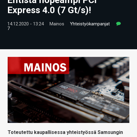
ARTIKKELIT
Express 4.0 (7 Gt/s)!
VIDEOT
14.12.2020 - 13:24
Mainos
Yhteistyökampanjat
7
TECHBBS
TIETOA
HINTA.FI
KAUPPA
VAIHDA TEEMA
HAKU
Toteutettu kaupallisessa yhteistyössä Samsungin