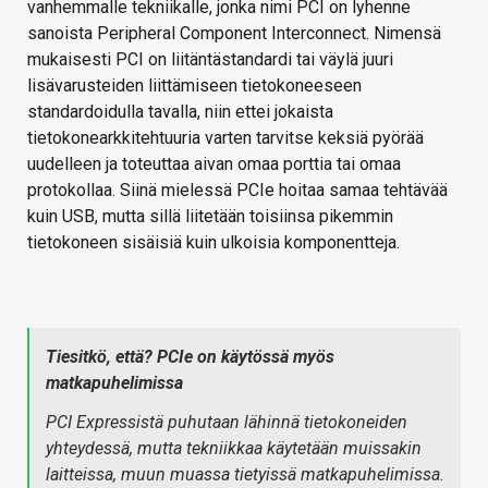
vanhemmalle tekniikalle, jonka nimi PCI on lyhenne
sanoista Peripheral Component Interconnect. Nimensä
mukaisesti PCI on liitäntästandardi tai väylä juuri
lisävarusteiden liittämiseen tietokoneeseen
standardoidulla tavalla, niin ettei jokaista
tietokonearkkitehtuuria varten tarvitse keksiä pyörää
uudelleen ja toteuttaa aivan omaa porttia tai omaa
protokollaa. Siinä mielessä PCIe hoitaa samaa tehtävää
kuin USB, mutta sillä liitetään toisiinsa pikemmin
tietokoneen sisäisiä kuin ulkoisia komponentteja.
Tiesitkö, että? PCIe on käytössä myös
matkapuhelimissa
PCI Expressistä puhutaan lähinnä tietokoneiden
yhteydessä, mutta tekniikkaa käytetään muissakin
laitteissa, muun muassa tietyissä matkapuhelimissa.