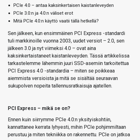
PCIe 4.0 – antaa kaksinkertaisen kaistanleveyden
PCIe 3.0:n ja 4.0:n väliset erot
Mitä PCIe 4.0:n käyttö vaatii tällä hetkellä?
Sen jälkeen, kun ensimmäinen PCI Express -standardi
tuli markkinoille vuonna 2003, uudet versiot – 2.0, sen
jälkeen 3.0 ja nyt viimeksi 4.0 – ovat aina
kaksinkertaistaneet kaistanleveyden. Tässä artikkelissa
tarkastelemme lähemmin juuri SSD-asemiin tarkoitettua
PCI Express 4.0 -standardia – miten se poikkeaa
aiemmista versioista ja mitä se sisältää seuraavan
sukupolven nopeita tallennusratkaisuja ajatellen.
PCI Express – mikä se on?
Ennen kuin siirrymme PCIe 4.0:n yksityiskohtiin,
kannattanee kerrata lyhyesti, mihin PCIe pohjimmiltaan
perustuu ja miten tekniikka on rakennettu. PCIe on jatkoa