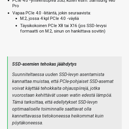
PCIe 4.0 -yhteensopiva SSD, kuten esim. Samsung 980
Pro
Vapaa PCIe 4.0 -liitäntä, jokin seuraavista:
M.2, jossa 4 kpl PCIe 4.0 -väyliä
Täysikokoinen PCIe X8 tai X16 (jos SSD-levysi
formaatti on M.2, sinun on hankittava sovitin)
SSD-asemien tehokas jäähdytys
Suunniteltaessa uuden SSD-levyn asentamista
kannattaa muistaa, että PCIe-pohjaiset SSD-asemat
voivat käyttää tehokkaita ohjauspiirejä, jotka
vuorostaan kehittävät usean watin edestä lämpöä.
Tämä tarkoittaa, että edellytykset SSD-levyn
optimaaliselle toiminnalle saattavat olla
kannettavassa tietokoneessa heikommat kuin
pöytäkoneessa.