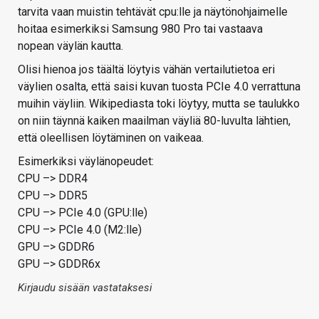
tarvita vaan muistin tehtävät cpu:lle ja näytönohjaimelle
hoitaa esimerkiksi Samsung 980 Pro tai vastaava
nopean väylän kautta.
Olisi hienoa jos täältä löytyis vähän vertailutietoa eri
väylien osalta, että saisi kuvan tuosta PCIe 4.0 verrattuna
muihin väyliin. Wikipediasta toki löytyy, mutta se taulukko
on niin täynnä kaiken maailman väyliä 80-luvulta lähtien,
että oleellisen löytäminen on vaikeaa.
Esimerkiksi väylänopeudet:
CPU –> DDR4
CPU –> DDR5
CPU –> PCIe 4.0 (GPU:lle)
CPU –> PCIe 4.0 (M2:lle)
GPU –> GDDR6
GPU –> GDDR6x
Kirjaudu sisään vastataksesi