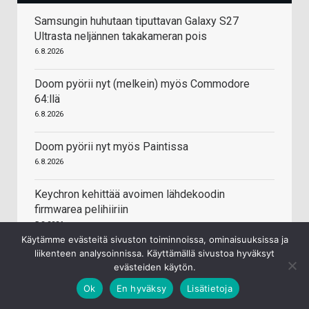
Samsungin huhutaan tiputtavan Galaxy S27
Ultrasta neljännen takakameran pois
6.8.2026
Doom pyörii nyt (melkein) myös Commodore
64:llä
6.8.2026
Doom pyörii nyt myös Paintissa
6.8.2026
Keychron kehittää avoimen lähdekoodin
firmwarea pelihiiriin
5.8.2026
Käytämme evästeitä sivuston toiminnoissa, ominaisuuksissa ja
liikenteen analysoinnissa. Käyttämällä sivustoa hyväksyt
Honor uudisti logonsa
evästeiden käytön.
5.8.2026
Ok
En hyväksy
Lisätietoja
Counterpoint Research: Mobiilijärjestelmäpiirien