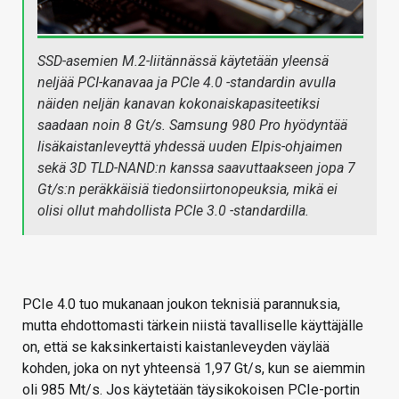
SSD-asemien M.2-liitännässä käytetään yleensä
neljää PCI-kanavaa ja PCIe 4.0 -standardin avulla
näiden neljän kanavan kokonaiskapasiteetiksi
saadaan noin 8 Gt/s. Samsung 980 Pro hyödyntää
lisäkaistanleveyttä yhdessä uuden Elpis-ohjaimen
sekä 3D TLD-NAND:n kanssa saavuttaakseen jopa 7
Gt/s:n peräkkäisiä tiedonsiirtonopeuksia, mikä ei
olisi ollut mahdollista PCIe 3.0 -standardilla.
PCIe 4.0 tuo mukanaan joukon teknisiä parannuksia,
mutta ehdottomasti tärkein niistä tavalliselle käyttäjälle
on, että se kaksinkertaisti kaistanleveyden väylää
kohden, joka on nyt yhteensä 1,97 Gt/s, kun se aiemmin
oli 985 Mt/s. Jos käytetään täysikokoisen PCIe-portin