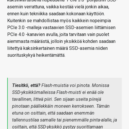
asemiin verrattuna, vaikka kestää vielä jonkin aikaa,
ennen kuin tekniikka saadaan kokonaan käyttöön.
Kuitenkin se mahdollistaa myös kaikkein nopeimpia
PCIe 3.0 -malleja vastaavien SSD-asemien liittämisen
PCIe 4.0 -kanavien avulla, joita tarvitaan vain puolet
aiemmasta määrästä, jolloin yksikköä kohden saadaan
liitettyä kaksinkertainen määrä SSD-asemia niiden
suorituskykyä heikentämättä.
Tiesitkö, että?
Flash-muistia voi pinota. Monissa
SSD-yksikkömalleissa Flash-muisti ei enää ole
tavallinen, litteä piiri. Sen sijaan useita piirejä
pinotaan päällekkäin moneen kerrokseen. Tämän
etuna on osittain, että saadaan enemmän
tallennustilaa samalle tai pienemmälle pinta-alalle, ja
osittain, että SSD-yksikkö pystyy suorittamaan