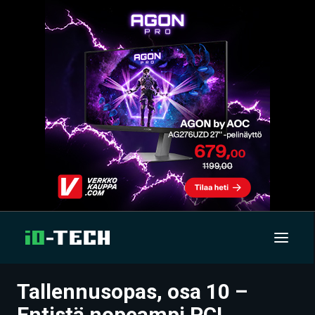
Tallennusopas, osa 10 –
UUTISET
Entistä nopeampi PCI