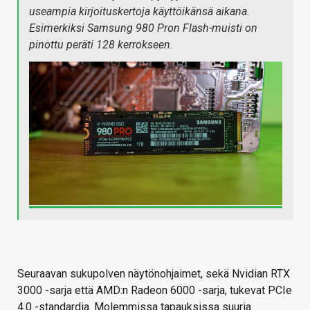
useampia kirjoituskertoja käyttöikänsä aikana.
Esimerkiksi Samsung 980 Pron Flash-muisti on
pinottu peräti 128 kerrokseen.
Seuraavan sukupolven näytönohjaimet, sekä Nvidian RTX
3000 -sarja että AMD:n Radeon 6000 -sarja, tukevat PCIe
4.0 -standardia. Molemmissa tapauksissa suuria