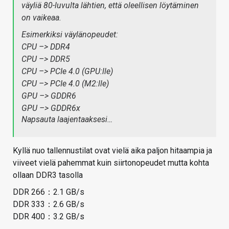
väyliä 80-luvulta lähtien, että oleellisen löytäminen
on vaikeaa.
Esimerkiksi väylänopeudet:
CPU –> DDR4
CPU –> DDR5
CPU –> PCIe 4.0 (GPU:lle)
CPU –> PCIe 4.0 (M2:lle)
GPU –> GDDR6
GPU –> GDDR6x
Napsauta laajentaaksesi…
Kyllä nuo tallennustilat ovat vielä aika paljon hitaampia ja
viiveet vielä pahemmat kuin siirtonopeudet mutta kohta
ollaan DDR3 tasolla
DDR 266：2.1 GB/s
DDR 333：2.6 GB/s
DDR 400：3.2 GB/s