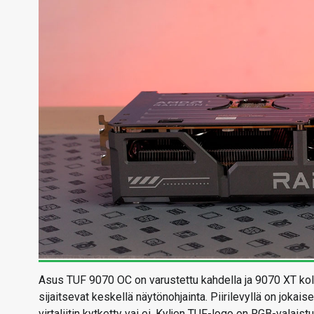
Asus TUF 9070 OC on varustettu kahdella ja 9070 XT kolmel
sijaitsevat keskellä näytönohjainta. Piirilevyllä on jokai
virtaliitin kytketty vai ei. Kyljen TUF-logo on RGB-valaistu