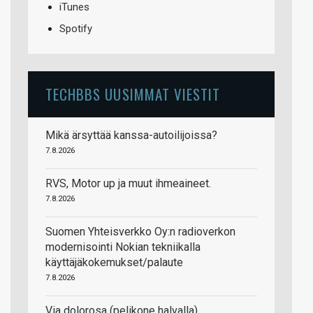
iTunes
Spotify
TECHBBS UUSIMMAT VIESTIT
Mikä ärsyttää kanssa-autoilijoissa?
7.8.2026
RVS, Motor up ja muut ihmeaineet.
7.8.2026
Suomen Yhteisverkko Oy:n radioverkon
modernisointi Nokian tekniikalla
käyttäjäkokemukset/palaute
7.8.2026
Via dolorosa (pelikone halvalla)