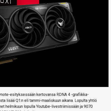
note-esityksessään kertovansa RDNA 4 -grafiikka-
sta lisää Q1:n eli tammi-maaliskuun aikana. Lopulta yhtiö
et helmikuun lopulla Youtube-livestriimissään ja 9070