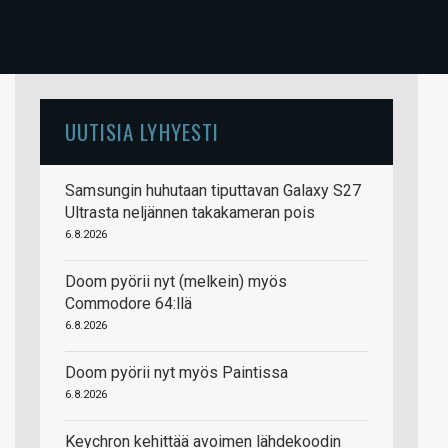
UUTISIA LYHYESTI
Samsungin huhutaan tiputtavan Galaxy S27
Ultrasta neljännen takakameran pois
6.8.2026
Doom pyörii nyt (melkein) myös
Commodore 64:llä
6.8.2026
Doom pyörii nyt myös Paintissa
6.8.2026
Keychron kehittää avoimen lähdekoodin