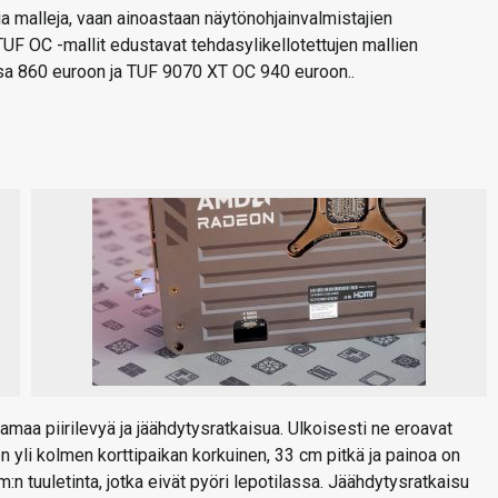
a malleja, vaan ainoastaan näytönohjainvalmistajien
UF OC -mallit edustavat tehdasylikellotettujen mallien
sa 860 euroon ja TUF 9070 XT OC 940 euroon..
a piirilevyä ja jäähdytysratkaisua. Ulkoisesti ne eroavat
 on yli kolmen korttipaikan korkuinen, 33 cm pitkä ja painoa on
n tuuletinta, jotka eivät pyöri lepotilassa. Jäähdytysratkaisu