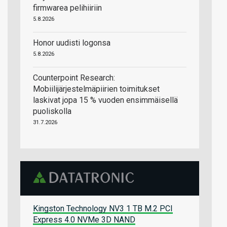
firmwarea pelihiiriin
5.8.2026
Honor uudisti logonsa
5.8.2026
Counterpoint Research:
Mobiilijärjestelmäpiirien toimitukset
laskivat jopa 15 % vuoden ensimmäisellä
puoliskolla
31.7.2026
Kingston Technology NV3 1 TB M.2 PCI
Express 4.0 NVMe 3D NAND