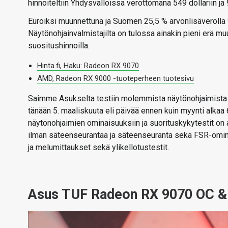
hinnoiteltiin Yhdysvalloissa verottomana 549 dollariin ja 
Euroiksi muunnettuna ja Suomen 25,5 % arvonlisäverolla
Näytönohjainvalmistajilta on tulossa ainakin pieni erä m
suositushinnoilla.
Hinta.fi, Haku: Radeon RX 9070
AMD, Radeon RX 9000 -tuoteperheen tuotesivu
Saimme Asukselta testiin molemmista näytönohjaimista te
tänään 5. maaliskuuta eli päivää ennen kuin myynti alkaa
näytönohjaimien ominaisuuksiin ja suorituskykytestit on
ilman säteenseurantaa ja säteenseuranta sekä FSR-omin
ja melumittaukset sekä ylikellotustestit.
Asus TUF Radeon RX 9070 OC &