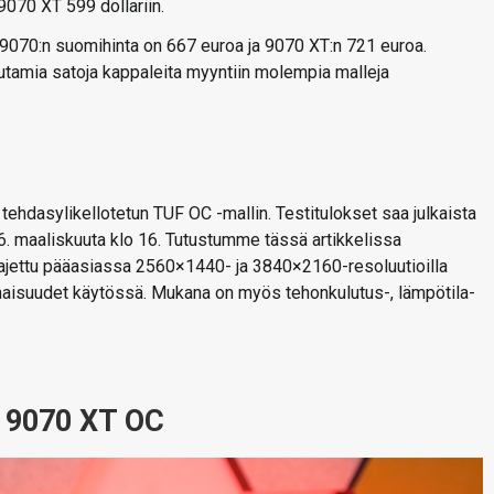
9070 XT 599 dollariin.
 9070:n suomihinta on 667 euroa ja 9070 XT:n 721 euroa.
uutamia satoja kappaleita myyntiin molempia malleja
hdasylikellotetun TUF OC -mallin. Testitulokset saa julkaista
 6. maaliskuuta klo 16. Tutustumme tässä artikkelissa
 ajettu pääasiassa 2560×1440- ja 3840×2160-resoluutioilla
aisuudet käytössä. Mukana on myös tehonkulutus-, lämpötila-
 9070 XT OC