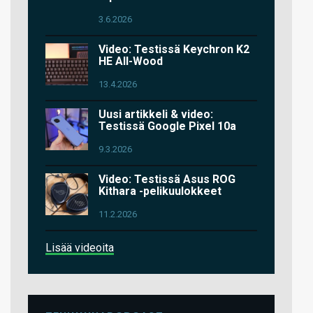
3.6.2026
Video: Testissä Keychron K2
HE All-Wood
13.4.2026
Uusi artikkeli & video:
Testissä Google Pixel 10a
9.3.2026
Video: Testissä Asus ROG
Kithara -pelikuulokkeet
11.2.2026
Lisää videoita