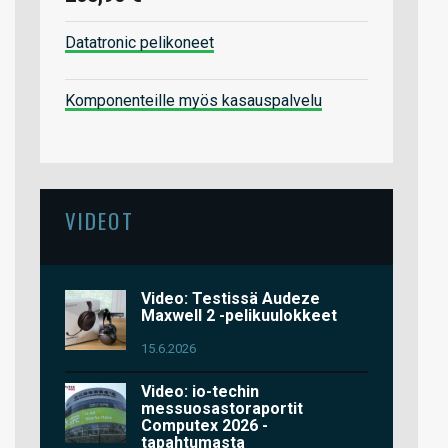
Datatronic pelikoneet
Komponenteille myös kasauspalvelu
VIDEOT
Video: Testissä Audeze
Maxwell 2 -pelikuulokkeet
15.6.2026
Video: io-techin
messuosastoraportit
Computex 2026 -
tapahtumasta