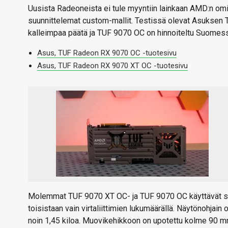
Uusista Radeoneista ei tule myyntiin lainkaan AMD:n omi
suunnittelemat custom-mallit. Testissä olevat Asuksen T
kalleimpaa päätä ja TUF 9070 OC on hinnoiteltu Suomes
Asus, TUF Radeon RX 9070 OC -tuotesivu
Asus, TUF Radeon RX 9070 XT OC -tuotesivu
Molemmat TUF 9070 XT OC- ja TUF 9070 OC käyttävät sama
toisistaan vain virtaliittimien lukumäärällä. Näytönohjain
noin 1,45 kiloa. Muovikehikkoon on upotettu kolme 90 mm: