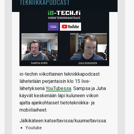
TEKNIIKKAPODCAST
io-techin viikottainen tekniikkapodcast
lähetetään perjantaisin klo 15 live-
lähetyksenä
YouTubessa
. Sampsa ja Juha
käyvät keskenään läpi kuluneen viikon
ajalta ajankohtaiset tietotekniikka- ja
mobiiliaiheet.
Jälkikäteen katseltavissa/kuunneltavissa:
Youtube