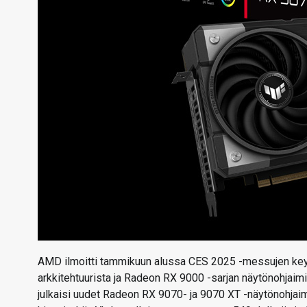
AMD ilmoitti tammikuun alussa CES 2025 -messujen key
arkkitehtuurista ja Radeon RX 9000 -sarjan näytönohjaimi
julkaisi uudet Radeon RX 9070- ja 9070 XT -näytönohjaim