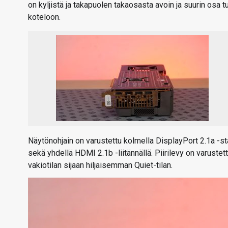
on kyljistä ja takapuolen takaosasta avoin ja suurin osa 
koteloon.
Näytönohjain on varustettu kolmella DisplayPort 2.1a -st
sekä yhdellä HDMI 2.1b -liitännällä. Piirilevy on varuste
vakiotilan sijaan hiljaisemman Quiet-tilan.