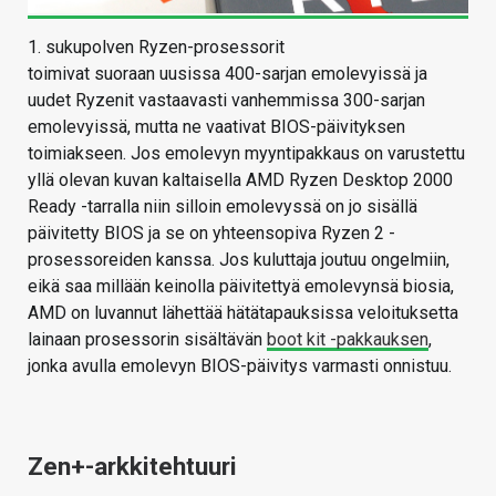
1. sukupolven Ryzen-prosessorit
toimivat suoraan uusissa 400-sarjan emolevyissä ja
uudet Ryzenit vastaavasti vanhemmissa 300-sarjan
emolevyissä, mutta ne vaativat BIOS-päivityksen
toimiakseen. Jos emolevyn myyntipakkaus on varustettu
yllä olevan kuvan kaltaisella AMD Ryzen Desktop 2000
Ready -tarralla niin silloin emolevyssä on jo sisällä
päivitetty BIOS ja se on yhteensopiva Ryzen 2 -
prosessoreiden kanssa. Jos kuluttaja joutuu ongelmiin,
eikä saa millään keinolla päivitettyä emolevynsä biosia,
AMD on luvannut lähettää hätätapauksissa veloituksetta
lainaan prosessorin sisältävän
boot kit -pakkauksen
,
jonka avulla emolevyn BIOS-päivitys varmasti onnistuu.
Zen+-arkkitehtuuri