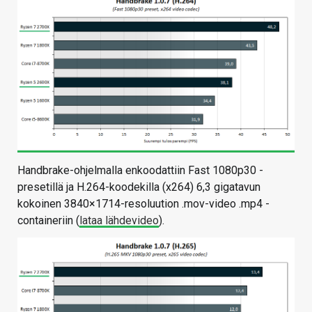
Handbrake-ohjelmalla enkoodattiin Fast 1080p30 -
presetillä ja H.264-koodekilla (x264) 6,3 gigatavun
kokoinen 3840×1714-resoluution .mov-video .mp4 -
containeriin (
lataa lähdevideo
).