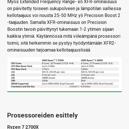
Myös Extended Frequency Range- eli XFR-ominaisuus
on päivitetty toiseen sukupolveen ja lämpötilan salliessa
kellotaajuus voi nousta 25-50 MHz yli Precision Boost 2
-taajuuden. Samalla XFR-ominaisuus on Precision
Boostin tavoin päivittynyt tukemaan 1-2 ytimen sijaan
kaikkia ytimiä. Käytännössä mitä viileämpänä prosessori
toimii, sitä herkemmin se pystyy hyödyntämään XFR2-
ominaisuuden tarjoamaa kellotaajuuslisää.
Prosessoreiden esittely
Ryzen 7 2700X