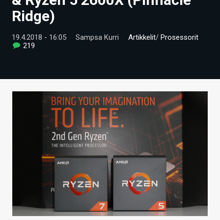
ARTIKKELIT
Ridge)
VIDEOT
19.4.2018 - 16:05
Sampsa Kurri
Artikkelit
/
Prosessorit
219
TECHBBS
TIETOA
HINTA.FI
KAUPPA
VAIHDA TEEMA
HAKU