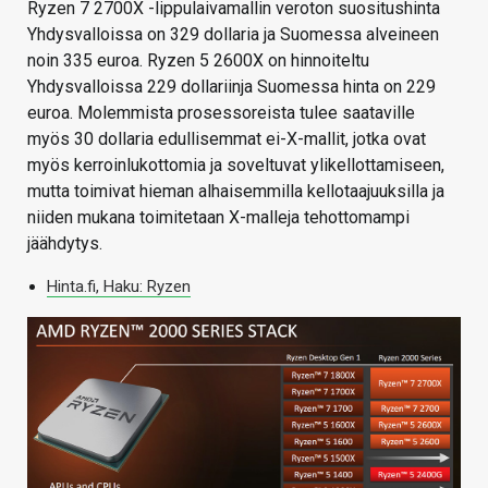
Ryzen 7 2700X -lippulaivamallin veroton suositushinta
Yhdysvalloissa on 329 dollaria ja Suomessa alveineen
noin 335 euroa. Ryzen 5 2600X on hinnoiteltu
Yhdysvalloissa 229 dollariinja Suomessa hinta on 229
euroa. Molemmista prosessoreista tulee saataville
myös 30 dollaria edullisemmat ei-X-mallit, jotka ovat
myös kerroinlukottomia ja soveltuvat ylikellottamiseen,
mutta toimivat hieman alhaisemmilla kellotaajuuksilla ja
niiden mukana toimitetaan X-malleja tehottomampi
jäähdytys.
Hinta.fi, Haku: Ryzen