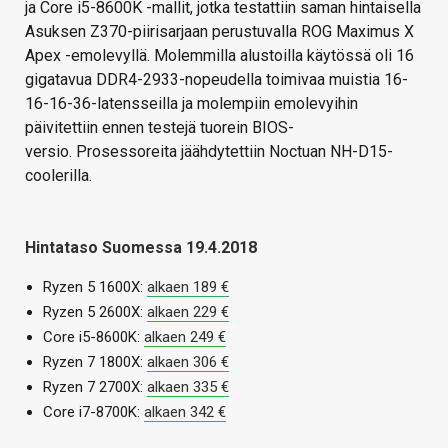
ja Core i5-8600K -mallit, jotka testattiin saman hintaisella
Asuksen Z370-piirisarjaan perustuvalla ROG Maximus X
Apex -emolevyllä. Molemmilla alustoilla käytössä oli 16
gigatavua DDR4-2933-nopeudella toimivaa muistia 16-
16-16-36-latensseilla ja molempiin emolevyihin
päivitettiin ennen testejä tuorein BIOS-
versio. Prosessoreita jäähdytettiin Noctuan NH-D15-
coolerilla.
Hintataso Suomessa 19.4.2018
Ryzen 5 1600X:
alkaen 189 €
Ryzen 5 2600X:
alkaen 229 €
Core i5-8600K:
alkaen 249 €
Ryzen 7 1800X:
alkaen 306 €
Ryzen 7 2700X:
alkaen 335 €
Core i7-8700K:
alkaen 342 €