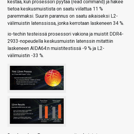
kestää, kun prosessori pyytää (read command) ja hakee
tietoa keskusmuistista on saatu viilattua 11 %
paremmaksi. Suurin parannus on saatu aikaiseksi L2-
välimuistin latenssissa, jonka kerrotaan laskeneen 34 %.
io-techin testeissä prosessori vakiona ja muistit DDR4-
2933-nopeudella keskusmuistin latenssin mitattiin
laskeneen AIDA64:n muistitestissä -9 % ja L2-
välimuistin -33 %.