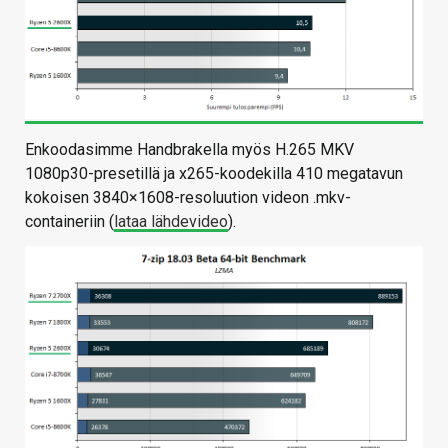
Enkoodasimme Handbrakella myös H.265 MKV
1080p30-presetillä ja x265-koodekilla 410 megatavun
kokoisen 3840×1608-resoluution videon .mkv-
containeriin (
lataa lähdevideo
).