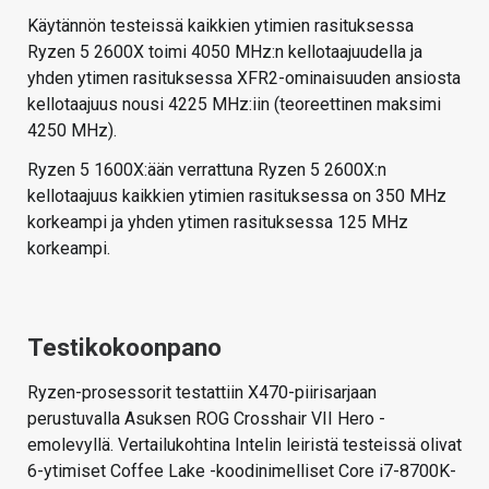
Käytännön testeissä kaikkien ytimien rasituksessa
Ryzen 5 2600X toimi 4050 MHz:n kellotaajuudella ja
yhden ytimen rasituksessa XFR2-ominaisuuden ansiosta
kellotaajuus nousi 4225 MHz:iin (teoreettinen maksimi
4250 MHz).
Ryzen 5 1600X:ään verrattuna Ryzen 5 2600X:n
kellotaajuus kaikkien ytimien rasituksessa on 350 MHz
korkeampi ja yhden ytimen rasituksessa 125 MHz
korkeampi.
Testikokoonpano
Ryzen-prosessorit testattiin X470-piirisarjaan
perustuvalla Asuksen ROG Crosshair VII Hero -
emolevyllä. Vertailukohtina Intelin leiristä testeissä olivat
6-ytimiset Coffee Lake -koodinimelliset Core i7-8700K-