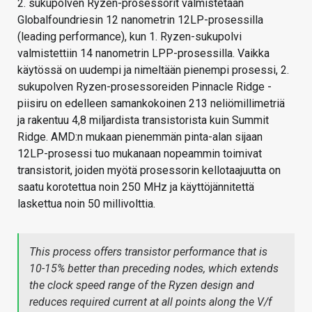
2. sukupolven Ryzen-prosessorit valmistetaan
Globalfoundriesin 12 nanometrin 12LP-prosessilla
(leading performance), kun 1. Ryzen-sukupolvi
valmistettiin 14 nanometrin LPP-prosessilla. Vaikka
käytössä on uudempi ja nimeltään pienempi prosessi, 2.
sukupolven Ryzen-prosessoreiden Pinnacle Ridge -
piisiru on edelleen samankokoinen 213 neliömillimetriä
ja rakentuu 4,8 miljardista transistorista kuin Summit
Ridge. AMD:n mukaan pienemmän pinta-alan sijaan
12LP-prosessi tuo mukanaan nopeammin toimivat
transistorit, joiden myötä prosessorin kellotaajuutta on
saatu korotettua noin 250 MHz ja käyttöjännitettä
laskettua noin 50 millivolttia.
This process offers transistor performance that is
10-15% better than preceding nodes, which extends
the clock speed range of the Ryzen design and
reduces required current at all points along the V/f