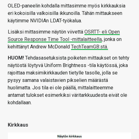
OLED-paneelin kohdalla mittasimme myös kirkkauksia
eri kokoisilla valkoisilla ikkunoilla. Tähän mittaukseen
käytimme NVIDIAn LDAT-työkalua.
Lisäksi mittasimme näytön viivettä
OSRTT- eli Open
Source Response Time Tool -mittalaitteella
, jonka on
kehittänyt Andrew McDonald
TechTeamGB:stä.
HUOM!
Tehdasasetuksista poiketen mittaukset on tehty
näytöstä löytyvä Uniform Brightness -tila käytössä, joka
rajoittaa maksimikirkkauden tietylle tasolle, jolla se
pysyy samana valaistavien pikselien määrästä
huolimatta. Jos tila ei ole päällä, mittalaitteemme
antamat tulokset esimerkiksi väritarkkuudesta eivät ole
kohdallaan.
Kirkkaus