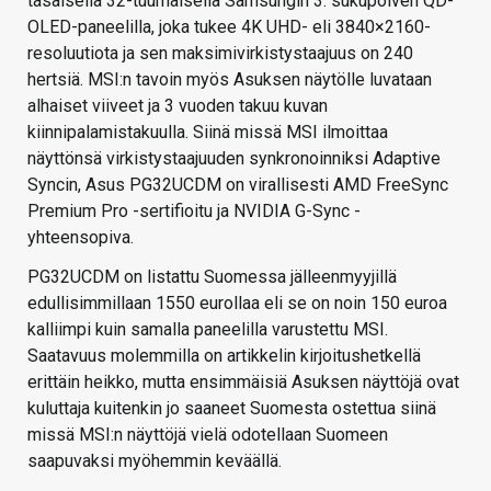
tasaisella 32-tuumaisella Samsungin 3. sukupolven QD-
OLED-paneelilla, joka tukee 4K UHD- eli 3840×2160-
resoluutiota ja sen maksimivirkistystaajuus on 240
hertsiä. MSI:n tavoin myös Asuksen näytölle luvataan
alhaiset viiveet ja 3 vuoden takuu kuvan
kiinnipalamistakuulla. Siinä missä MSI ilmoittaa
näyttönsä virkistystaajuuden synkronoinniksi Adaptive
Syncin, Asus PG32UCDM on virallisesti AMD FreeSync
Premium Pro -sertifioitu ja NVIDIA G-Sync -
yhteensopiva.
PG32UCDM on listattu Suomessa jälleenmyyjillä
edullisimmillaan 1550 eurollaa eli se on noin 150 euroa
kalliimpi kuin samalla paneelilla varustettu MSI.
Saatavuus molemmilla on artikkelin kirjoitushetkellä
erittäin heikko, mutta ensimmäisiä Asuksen näyttöjä ovat
kuluttaja kuitenkin jo saaneet Suomesta ostettua siinä
missä MSI:n näyttöjä vielä odotellaan Suomeen
saapuvaksi myöhemmin keväällä.