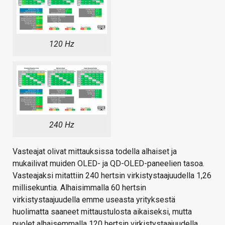
120 Hz
240 Hz
Vasteajat olivat mittauksissa todella alhaiset ja
mukailivat muiden OLED- ja QD-OLED-paneelien tasoa.
Vasteajaksi mitattiin 240 hertsin virkistystaajuudella 1,26
millisekuntia. Alhaisimmalla 60 hertsin
virkistystaajuudella emme useasta yrityksestä
huolimatta saaneet mittaustulosta aikaiseksi, mutta
puolet alhaisemmalla 120 hertsin virkistystaajuudella