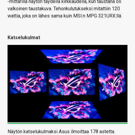
-mittarilla näytön täydellä kirkkaudella, kun taustana oli
valkoinen taustakuva. Tehonkulutukseksi mitattiin 120
wattia, joka on lähes sama kuin MSI:n MPG 321URX:llä.
Katselukulmat
Näytön katselukulmaksi Asus ilmoittaa 178 astetta.