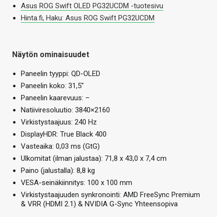
Asus ROG Swift OLED PG32UCDM -tuotesivu
Hinta.fi, Haku: Asus ROG Swift PG32UCDM
Näytön ominaisuudet
Paneelin tyyppi: QD-OLED
Paneelin koko: 31,5″
Paneelin kaarevuus: –
Natiiviresoluutio: 3840×2160
Virkistystaajuus: 240 Hz
DisplayHDR: True Black 400
Vasteaika: 0,03 ms (GtG)
Ulkomitat (ilman jalustaa): 71,8 x 43,0 x 7,4 cm
Paino (jalustalla): 8,8 kg
VESA-seinäkiinnitys: 100 x 100 mm
Virkistystaajuuden synkronointi: AMD FreeSync Premium
& VRR (HDMI 2.1) & NVIDIA G-Sync Yhteensopiva