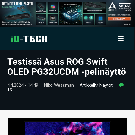
Testissä Asus ROG Swift
UUTISET
OLED PG32UCDM -pelinäyttö
ARTIKKELIT
4.4.2024 - 14:49
Niko Wessman
Artikkelit
/
Näytöt
13
VIDEOT
TECHBBS
TIETOA
HINTA.FI