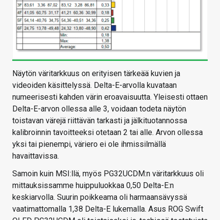
Näytön väritarkkuus on erityisen tärkeää kuvien ja
videoiden käsittelyssä. Delta-E-arvolla kuvataan
numeerisesti kahden värin eroavaisuutta. Yleisesti ottaen
Delta-E-arvon ollessa alle 3, voidaan todeta näytön
toistavan värejä riittävän tarkasti ja jälkituotannossa
kalibroinnin tavoitteeksi otetaan 2 tai alle. Arvon ollessa
yksi tai pienempi, väriero ei ole ihmissilmällä
havaittavissa.
Samoin kuin MSI:llä, myös PG32UCDM:n väritarkkuus oli
mittauksissamme huippuluokkaa 0,50 Delta-E:n
keskiarvolla. Suurin poikkeama oli harmaansävyssä
vaatimattomalla 1,38 Delta-E lukemalla. Asus ROG Swift