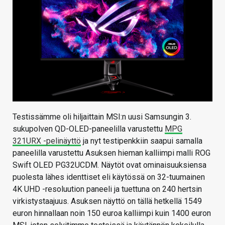
KAUPPA
VAIHDA TEEMA
HAKU
Testissämme oli hiljaittain MSI:n uusi Samsungin 3.
sukupolven QD-OLED-paneelilla varustettu
MPG
321URX -pelinäyttö
ja nyt testipenkkiin saapui samalla
paneelilla varustettu Asuksen hieman kalliimpi malli ROG
Swift OLED PG32UCDM. Näytöt ovat ominaisuuksiensa
puolesta lähes identtiset eli käytössä on 32-tuumainen
4K UHD -resoluution paneeli ja tuettuna on 240 hertsin
virkistystaajuus. Asuksen näyttö on tällä hetkellä 1549
euron hinnallaan noin 150 euroa kalliimpi kuin 1400 euron