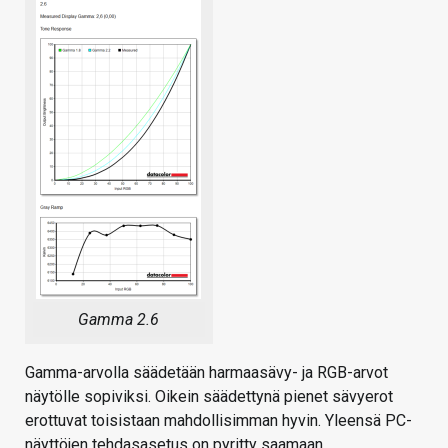
Gamma 2.6
Gamma-arvolla säädetään harmaasävy- ja RGB-arvot
näytölle sopiviksi. Oikein säädettynä pienet sävyerot
erottuvat toisistaan mahdollisimman hyvin. Yleensä PC-
näyttöjen tehdasasetus on pyritty saamaan