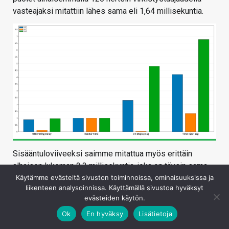
vasteajaksi mitattiin lähes sama eli 1,64 millisekuntia.
Sisääntuloviiveeksi saimme mitattua myös erittäin
alhaisen lukeman 2,3 millisekuntia, joka on täysin sama
kuin MSI:n MPG 321URX:ssä.
Käytämme evästeitä sivuston toiminnoissa, ominaisuuksissa ja
liikenteen analysoinnissa. Käyttämällä sivustoa hyväksyt
evästeiden käytön.
Ok
En hyväksy
Lisätietoja