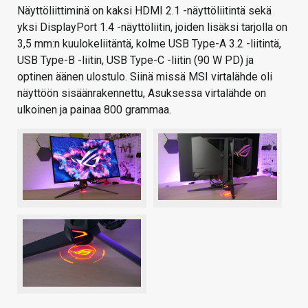
Näyttöliittiminä on kaksi HDMI 2.1 -näyttöliitintä sekä
yksi DisplayPort 1.4 -näyttöliitin, joiden lisäksi tarjolla on
3,5 mm:n kuulokeliitäntä, kolme USB Type-A 3.2 -liitintä,
USB Type-B -liitin, USB Type-C -liitin (90 W PD) ja
optinen äänen ulostulo. Siinä missä MSI virtalähde oli
näyttöön sisäänrakennettu, Asuksessa virtalähde on
ulkoinen ja painaa 800 grammaa.