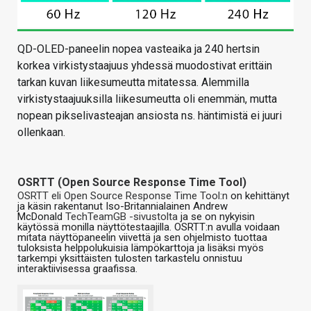
QD-OLED-paneelin nopea vasteaika ja 240 hertsin
korkea virkistystaajuus yhdessä muodostivat erittäin
tarkan kuvan liikesumeutta mitatessa. Alemmilla
virkistystaajuuksilla liikesumeutta oli enemmän, mutta
nopean pikselivasteajan ansiosta ns. häntimistä ei juuri
ollenkaan.
OSRTT (Open Source Response Time Tool)
OSRTT eli Open Source Response Time Tool:n
on kehittänyt
ja käsin rakentanut Iso-Britannialainen Andrew
McDonald
TechTeamGB -sivustolta
ja se on nykyisin
käytössä monilla näyttötestaajilla. OSRTT:n avulla voidaan
mitata näyttöpaneelin viivettä ja sen ohjelmisto tuottaa
tuloksista helppolukuisia lämpökarttoja ja lisäksi myös
tarkempi yksittäisten tulosten tarkastelu onnistuu
interaktiivisessa graafissa.