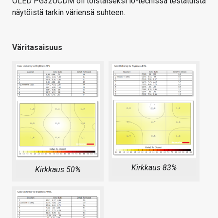
OLED PG32UCDM oli toistaiseksi io-techissä testatuista
näytöistä tarkin väriensä suhteen.
Väritasaisuus
Kirkkaus 83%
Kirkkaus 50%