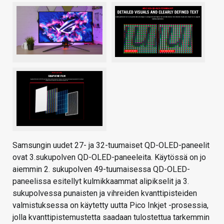
Samsungin uudet 27- ja 32-tuumaiset QD-OLED-paneelit
ovat 3.sukupolven QD-OLED-paneeleita. Käytössä on jo
aiemmin 2. sukupolven 49-tuumaisessa QD-OLED-
paneelissa esitellyt kulmikkaammat alipikselit ja 3.
sukupolvessa punaisten ja vihreiden kvanttipisteiden
valmistuksessa on käytetty uutta Pico Inkjet -prosessia,
jolla kvanttipistemustetta saadaan tulostettua tarkemmin