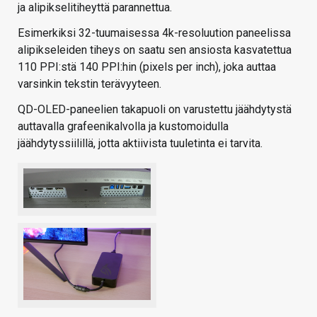
ja alipikselitiheyttä parannettua.
Esimerkiksi 32-tuumaisessa 4k-resoluution paneelissa
alipikseleiden tiheys on saatu sen ansiosta kasvatettua
110 PPI:stä 140 PPI:hin (pixels per inch), joka auttaa
varsinkin tekstin terävyyteen.
QD-OLED-paneelien takapuoli on varustettu jäähdytystä
auttavalla grafeenikalvolla ja kustomoidulla
jäähdytyssiilillä, jotta aktiivista tuuletinta ei tarvita.