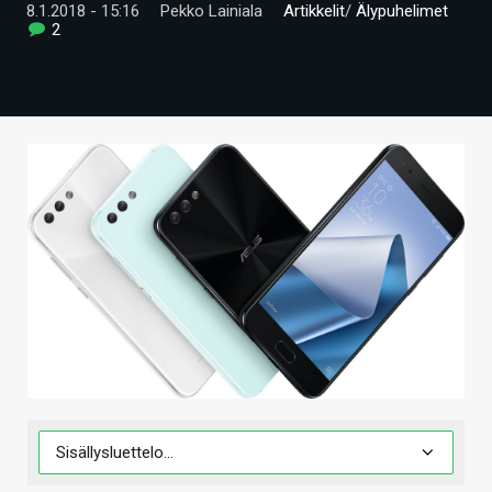
8.1.2018 - 15:16
Pekko Lainiala
Artikkelit
/
Älypuhelimet
ARTIKKELIT
2
VIDEOT
TECHBBS
TIETOA
HINTA.FI
KAUPPA
VAIHDA TEEMA
HAKU