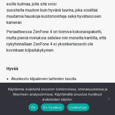
esille kulmaa, jolla sitä voisi
suositella muutoin kuin hyvänä luurina, joka sisältää
muutamia hauskoja kustomointeja sekä hyvätasoisen
kameran.
Periaatteessa ZenFone 4 on toimiva kokonaispaketti,
mutta pieniä miinuksia satelee niin monelta kantilta, että
nykyhinnallaan ZenFone 4 ei yksinkertaisesti ole
kovinkaan kilpailukykyinen.
Hyvää
Akunkesto kilpailevien laitteiden tasolla
Tasavahva kokonaisuus
Käytämme evästeitä sivuston toiminnoissa, ominaisuuksissa ja
Dual-SIM
liikenteen analysoinnissa. Käyttämällä sivustoa hyväksyt
Nopea ja luotettava sormenjälkitunnistin
evästeiden käytön.
Reilu sisäinen tallennustila
Ok
En hyväksy
Lisätietoja
Pääkameran kuvanlaatu