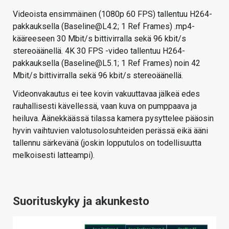
Videoista ensimmäinen (1080p 60 FPS) tallentuu H264-
pakkauksella (Baseline@L4.2; 1 Ref Frames) .mp4-
kääreeseen 30 Mbit/s bittivirralla sekä 96 kbit/s
stereoäänellä. 4K 30 FPS -video tallentuu H264-
pakkauksella (Baseline@L5.1; 1 Ref Frames) noin 42
Mbit/s bittivirralla sekä 96 kbit/s stereoäänellä.
Videonvakautus ei tee kovin vakuuttavaa jälkeä edes
rauhallisesti kävellessä, vaan kuva on pumppaava ja
heiluva. Äänekkäässä tilassa kamera pysyttelee pääosin
hyvin vaihtuvien valotusolosuhteiden perässä eikä ääni
tallennu särkevänä (joskin lopputulos on todellisuutta
melkoisesti latteampi).
Suorituskyky ja akunkesto