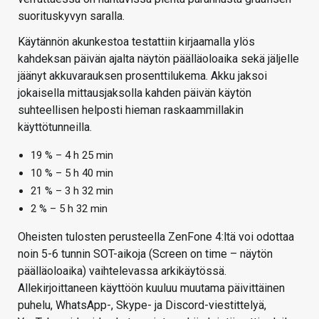
suorituskyvyn saralla.
Käytännön akunkestoa testattiin kirjaamalla ylös
kahdeksan päivän ajalta näytön päälläoloaika sekä jäljelle
jäänyt akkuvarauksen prosenttilukema. Akku jaksoi
jokaisella mittausjaksolla kahden päivän käytön
suhteellisen helposti hieman raskaammillakin
käyttötunneilla.
19 % – 4 h 25 min
10 % – 5 h 40 min
21 % – 3 h 32 min
2 % – 5 h 32 min
Oheisten tulosten perusteella ZenFone 4:ltä voi odottaa
noin 5-6 tunnin SOT-aikoja (Screen on time – näytön
päälläoloaika) vaihtelevassa arkikäytössä.
Allekirjoittaneen käyttöön kuuluu muutama päivittäinen
puhelu, WhatsApp-, Skype- ja Discord-viestittelyä,