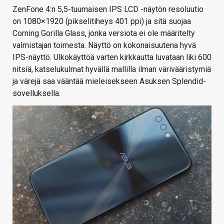
ZenFone 4:n 5,5-tuumaisen IPS LCD -näytön resoluutio
on 1080×1920 (pikselitiheys 401 ppi) ja sitä suojaa
Corning Gorilla Glass, jonka versiota ei ole määritelty
valmistajan toimesta. Näyttö on kokonaisuutena hyvä
IPS-näyttö. Ulkokäyttöä varten kirkkautta luvataan liki 600
nitsiä, katselukulmat hyvällä mallilla ilman värivääristymiä
ja värejä saa vääntää mieleisekseen Asuksen Splendid-
sovelluksella.