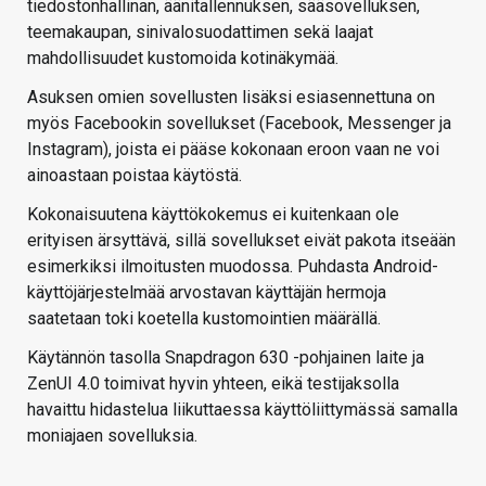
tiedostonhallinan, äänitallennuksen, sääsovelluksen,
teemakaupan, sinivalosuodattimen sekä laajat
mahdollisuudet kustomoida kotinäkymää.
Asuksen omien sovellusten lisäksi esiasennettuna on
myös Facebookin sovellukset (Facebook, Messenger ja
Instagram), joista ei pääse kokonaan eroon vaan ne voi
ainoastaan poistaa käytöstä.
Kokonaisuutena käyttökokemus ei kuitenkaan ole
erityisen ärsyttävä, sillä sovellukset eivät pakota itseään
esimerkiksi ilmoitusten muodossa. Puhdasta Android-
käyttöjärjestelmää arvostavan käyttäjän hermoja
saatetaan toki koetella kustomointien määrällä.
Käytännön tasolla Snapdragon 630 -pohjainen laite ja
ZenUI 4.0 toimivat hyvin yhteen, eikä testijaksolla
havaittu hidastelua liikuttaessa käyttöliittymässä samalla
moniajaen sovelluksia.