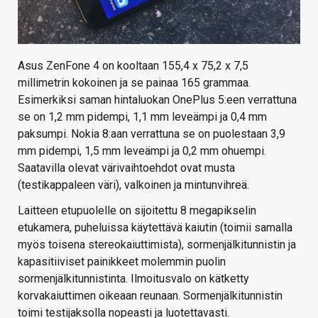
Asus ZenFone 4 on kooltaan 155,4 x 75,2 x 7,5
millimetrin kokoinen ja se painaa 165 grammaa.
Esimerkiksi saman hintaluokan OnePlus 5:een verrattuna
se on 1,2 mm pidempi, 1,1 mm leveämpi ja 0,4 mm
paksumpi. Nokia 8:aan verrattuna se on puolestaan 3,9
mm pidempi, 1,5 mm leveämpi ja 0,2 mm ohuempi.
Saatavilla olevat värivaihtoehdot ovat musta
(testikappaleen väri), valkoinen ja mintunvihreä.
Laitteen etupuolelle on sijoitettu 8 megapikselin
etukamera, puheluissa käytettävä kaiutin (toimii samalla
myös toisena stereokaiuttimista), sormenjälkitunnistin ja
kapasitiiviset painikkeet molemmin puolin
sormenjälkitunnistinta. Ilmoitusvalo on kätketty
korvakaiuttimen oikeaan reunaan. Sormenjälkitunnistin
toimi testijaksolla nopeasti ja luotettavasti.