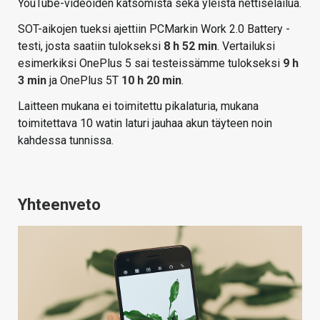
YouTube-videoiden katsomista sekä yleistä nettiselailua.
SOT-aikojen tueksi ajettiin PCMarkin Work 2.0 Battery -
testi, josta saatiin tulokseksi
8 h 52 min
. Vertailuksi
esimerkiksi OnePlus 5 sai testeissämme tulokseksi
9 h
3 min
ja OnePlus 5T
10 h 20 min
.
Laitteen mukana ei toimitettu pikalaturia, mukana
toimitettava 10 watin laturi jauhaa akun täyteen noin
kahdessa tunnissa.
Yhteenveto