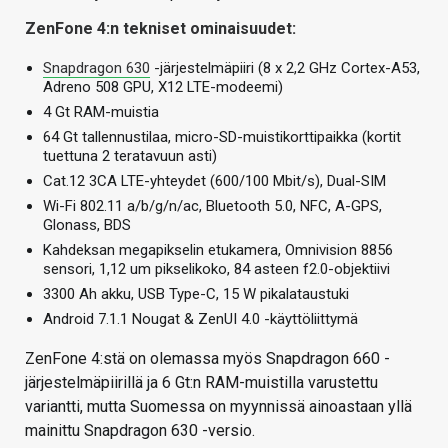
ZenFone 4:n tekniset ominaisuudet:
Snapdragon 630
-järjestelmäpiiri (8 x 2,2 GHz Cortex-A53,
Adreno 508 GPU, X12 LTE-modeemi)
4 Gt RAM-muistia
64 Gt tallennustilaa, micro-SD-muistikorttipaikka (kortit
tuettuna 2 teratavuun asti)
Cat.12 3CA LTE-yhteydet (600/100 Mbit/s), Dual-SIM
Wi-Fi 802.11 a/b/g/n/ac, Bluetooth 5.0, NFC, A-GPS,
Glonass, BDS
Kahdeksan megapikselin etukamera, Omnivision 8856
sensori, 1,12 um pikselikoko, 84 asteen f2.0-objektiivi
3300 Ah akku, USB Type-C, 15 W pikalataustuki
Android 7.1.1 Nougat & ZenUI 4.0 -käyttöliittymä
ZenFone 4:stä on olemassa myös Snapdragon 660 -
järjestelmäpiirillä ja 6 Gt:n RAM-muistilla varustettu
variantti, mutta Suomessa on myynnissä ainoastaan yllä
mainittu Snapdragon 630 -versio.