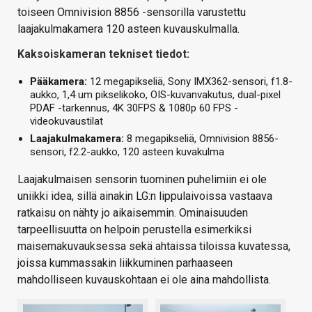
toiseen Omnivision 8856 -sensorilla varustettu
laajakulmakamera 120 asteen kuvauskulmalla.
Kaksoiskameran tekniset tiedot:
Pääkamera:
12 megapikseliä, Sony IMX362-sensori, f1.8-
aukko, 1,4 um pikselikoko, OIS-kuvanvakutus, dual-pixel
PDAF -tarkennus, 4K 30FPS & 1080p 60 FPS -
videokuvaustilat
Laajakulmakamera:
8 megapikseliä, Omnivision 8856-
sensori, f2.2-aukko, 120 asteen kuvakulma
Laajakulmaisen sensorin tuominen puhelimiin ei ole
uniikki idea, sillä ainakin LG:n lippulaivoissa vastaava
ratkaisu on nähty jo aikaisemmin. Ominaisuuden
tarpeellisuutta on helpoin perustella esimerkiksi
maisemakuvauksessa sekä ahtaissa tiloissa kuvatessa,
joissa kummassakin liikkuminen parhaaseen
mahdolliseen kuvauskohtaan ei ole aina mahdollista.