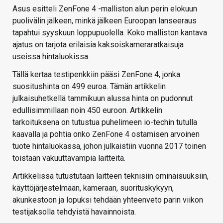
Asus esitteli ZenFone 4 -malliston alun perin elokuun
puolivälin jälkeen, minkä jälkeen Euroopan lanseeraus
tapahtui syyskuun loppupuolella. Koko malliston kantava
ajatus on tarjota erilaisia kaksoiskameraratkaisuja
useissa hintaluokissa.
Tällä kertaa testipenkkiin pääsi ZenFone 4, jonka
suositushinta on 499 euroa. Tämän artikkelin
julkaisuhetkellä tammikuun alussa hinta on pudonnut
edullisimmillaan noin 450 euroon. Artikkelin
tarkoituksena on tutustua puhelimeen io-techin tutulla
kaavalla ja pohtia onko ZenFone 4 ostamisen arvoinen
tuote hintaluokassa, johon julkaistiin vuonna 2017 toinen
toistaan vakuuttavampia laitteita.
Artikkelissa tutustutaan laitteen teknisiin ominaisuuksiin,
käyttöjärjestelmään, kameraan, suorituskykyyn,
akunkestoon ja lopuksi tehdään yhteenveto parin viikon
testijaksolla tehdyistä havainnoista.