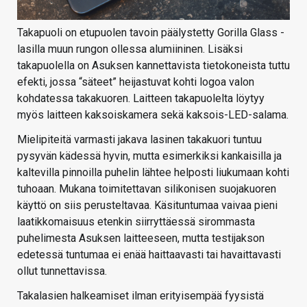
Takapuoli on etupuolen tavoin päälystetty Gorilla Glass -
lasilla muun rungon ollessa alumiininen. Lisäksi
takapuolella on Asuksen kannettavista tietokoneista tuttu
efekti, jossa “säteet” heijastuvat kohti logoa valon
kohdatessa takakuoren. Laitteen takapuolelta löytyy
myös laitteen kaksoiskamera sekä kaksois-LED-salama.
Mielipiteitä varmasti jakava lasinen takakuori tuntuu
pysyvän kädessä hyvin, mutta esimerkiksi kankaisilla ja
kaltevilla pinnoilla puhelin lähtee helposti liukumaan kohti
tuhoaan. Mukana toimitettavan silikonisen suojakuoren
käyttö on siis perusteltavaa. Käsituntumaa vaivaa pieni
laatikkomaisuus etenkin siirryttäessä sirommasta
puhelimesta Asuksen laitteeseen, mutta testijakson
edetessä tuntumaa ei enää haittaavasti tai havaittavasti
ollut tunnettavissa.
Takalasien halkeamiset ilman erityisempää fyysistä