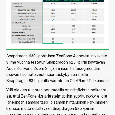
Snapdragon 630 -pohjainen ZenFone 4 asetettiin viivalle
viime vuonna testatun Snapdragon 625 -piiriä käyttävän
Asus ZenFone Zoom S:n ja samaan hintasegmenttiin
osuvan huomattavasti suorituskykyisemmällä
Snapdragon 835 -piirillä varustetun OnePlus 5T:n kanssa.
Yllä olevien tulosten perusteella on nähtävissä selkeästi
se, että ZenFone 4:n järjestelmäpiirin suorituskyky ei ole
läheskään samalla tasolla saman hintaluokan kärkinimien
kanssa, mutta edeltävään Snapdragon 625 -piiriin
verrattaessa on nähtävissä pientä parannusta graafisen