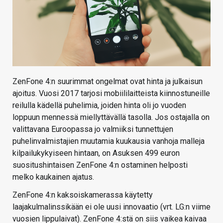
ZenFone 4:n suurimmat ongelmat ovat hinta ja julkaisun
ajoitus. Vuosi 2017 tarjosi mobiililaitteista kiinnostuneille
reilulla kädellä puhelimia, joiden hinta oli jo vuoden
loppuun mennessä miellyttävällä tasolla. Jos ostajalla on
valittavana Euroopassa jo valmiiksi tunnettujen
puhelinvalmistajien muutamia kuukausia vanhoja malleja
kilpailukykyiseen hintaan, on Asuksen 499 euron
suositushintaisen ZenFone 4:n ostaminen helposti
melko kaukainen ajatus.
ZenFone 4:n kaksoiskamerassa käytetty
laajakulmalinssikään ei ole uusi innovaatio (vrt. LG:n viime
vuosien lippulaivat). ZenFone 4:stä on siis vaikea kaivaa