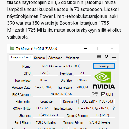
tilassa näytönohjain oli 1,5 desibelin hiljaisempi, mutta
lämpötila nousi kuudella asteella 70 asteeseen. Lisäksi
näytönohjaimen Power Limit -tehonkulutusrajoitus laski
370 watista 350 wattiin ja Boost-kellotaajuus 1755
MHz:stä 1725 MHz:iin, mutta suorituskykyyn sillä ei ollut
vaikutusta.