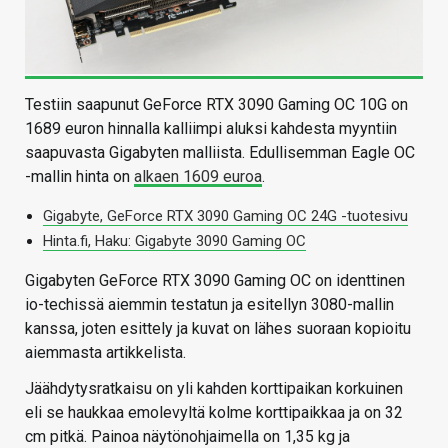
Testiin saapunut GeForce RTX 3090 Gaming OC 10G on
1689 euron hinnalla kalliimpi aluksi kahdesta myyntiin
saapuvasta Gigabyten malliista. Edullisemman Eagle OC
-mallin hinta on
alkaen 1609 euroa
.
Gigabyte, GeForce RTX 3090 Gaming OC 24G -tuotesivu
Hinta.fi, Haku: Gigabyte 3090 Gaming OC
Gigabyten GeForce RTX 3090 Gaming OC on identtinen
io-techissä aiemmin testatun ja esitellyn 3080-mallin
kanssa, joten esittely ja kuvat on lähes suoraan kopioitu
aiemmasta artikkelista.
Jäähdytysratkaisu on yli kahden korttipaikan korkuinen
eli se haukkaa emolevyltä kolme korttipaikkaa ja on 32
cm pitkä. Painoa näytönohjaimella on 1,35 kg ja