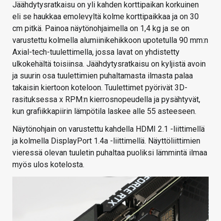
Jäähdytysratkaisu on yli kahden korttipaikan korkuinen
eli se haukkaa emolevyltä kolme korttipaikkaa ja on 30
cm pitkä. Painoa näytönohjaimella on 1,4 kg ja se on
varustettu kolmella alumiinikehikkoon upotetulla 90 mm:n
Axial-tech-tuulettimella, jossa lavat on yhdistetty
ulkokehältä toisiinsa. Jäähdytysratkaisu on kyljistä avoin
ja suurin osa tuulettimien puhaltamasta ilmasta palaa
takaisin kiertoon koteloon. Tuulettimet pyörivät 3D-
rasituksessa x RPM:n kierrosnopeudella ja pysähtyvät,
kun grafiikkapiirin lämpötila laskee alle 55 asteeseen.
Näytönohjain on varustettu kahdella HDMI 2.1 -liittimellä
ja kolmella DisplayPort 1.4a -liittimellä. Näyttöliittimien
vieressä olevan tuuletin puhaltaa puoliksi lämmintä ilmaa
myös ulos kotelosta.