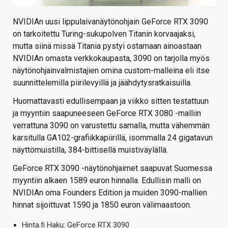
NVIDIAn uusi lippulaivanäytönohjain GeForce RTX 3090
on tarkoitettu Turing-sukupolven Titanin korvaajaksi,
mutta siinä missä Titania pystyi ostamaan ainoastaan
NVIDIAn omasta verkkokaupasta, 3090 on tarjolla myös
näytönohjainvalmistajien omina custom-malleina eli itse
suunnittelemilla piirilevyillä ja jäähdytysratkaisuilla.
Huomattavasti edullisempaan ja viikko sitten testattuun
ja myyntiin saapuneeseen GeForce RTX 3080 -malliin
verrattuna 3090 on varustettu samalla, mutta vähemmän
karsitulla GA102-grafiikkapiirillä, isommalla 24 gigatavun
näyttömuistilla, 384-bittisellä muistiväylällä.
GeForce RTX 3090 -näytönohjaimet saapuvat Suomessa
myyntiin alkaen 1589 euron hinnalla. Edullisin malli on
NVIDIAn oma Founders Edition ja muiden 3090-mallien
hinnat sijoittuvat 1590 ja 1850 euron välimaastoon.
Hinta.fi Haku: GeForce RTX 3090