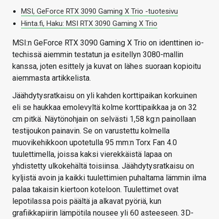
MSI, GeForce RTX 3090 Gaming X Trio -tuotesivu
Hinta.fi, Haku: MSI RTX 3090 Gaming X Trio
MSI:n GeForce RTX 3090 Gaming X Trio on identtinen io-
techissä aiemmin testatun ja esitellyn 3080-mallin
kanssa, joten esittely ja kuvat on lähes suoraan kopioitu
aiemmasta artikkelista.
Jäähdytysratkaisu on yli kahden korttipaikan korkuinen
eli se haukkaa emolevyltä kolme korttipaikkaa ja on 32
cm pitkä. Näytönohjain on selvästi 1,58 kg:n painollaan
testijoukon painavin. Se on varustettu kolmella
muovikehikkoon upotetulla 95 mm:n Torx Fan 4.0
tuulettimella, joissa kaksi vierekkäistä lapaa on
yhdistetty ulkokehältä toisiinsa. Jäähdytysratkaisu on
kyljistä avoin ja kaikki tuulettimien puhaltama lämmin ilma
palaa takaisin kiertoon koteloon. Tuulettimet ovat
lepotilassa pois päältä ja alkavat pyöriä, kun
grafiikkapiirin lämpötila nousee yli 60 asteeseen. 3D-