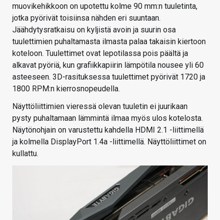
muovikehikkoon on upotettu kolme 90 mm:n tuuletinta,
jotka pyörivät toisiinsa nähden eri suuntaan.
Jäähdytysratkaisu on kyljistä avoin ja suurin osa
tuulettimien puhaltamasta ilmasta palaa takaisin kiertoon
koteloon. Tuulettimet ovat lepotilassa pois päältä ja
alkavat pyöriä, kun grafiikkapiirin lämpötila nousee yli 60
asteeseen. 3D-rasituksessa tuulettimet pyörivät 1720 ja
1800 RPM:n kierrosnopeudella.
Näyttöliittimien vieressä olevan tuuletin ei juurikaan
pysty puhaltamaan lämmintä ilmaa myös ulos kotelosta.
Näytönohjain on varustettu kahdella HDMI 2.1 -liittimellä
ja kolmella DisplayPort 1.4a -liittimellä. Näyttöliittimet on
kullattu.