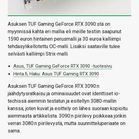
Asuksen TUF Gaming GeForce RTX 3090:stä on
myynnissä kahta eri mallia eli meille testiin saapunut
1590 euron hintainen perusmalli ja 30 euroa kalliimpi
tehdasylikellotettu OC-malli. Lisäksi saataville tulee
selvästi kalliimpi Strix-malli.
Asus, TUF Gaming GeForce RTX 3090 -tuotesivu
Hinta.fi, Haku: Asus TUF Gaming RTX 3090
Asuksen TUF Gaming GeForce RTX 3090:n
jäähdytysratkaisu ja ominaisuudet ovat identtiset io-
techissä aiemmin testatun ja esitellyn 3080-mallin
kanssa, joten kuvat ja esittely on lähes suoraan kopioitu
aiemmasta artikkelista. 3090:n piirilevy poikkeaa jonkin
verran 3080:n piirilevystä, mutta suunnitteluperiaate on
sama.