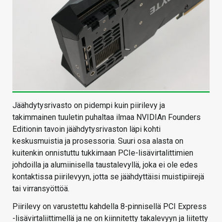
Jäähdytysrivasto on pidempi kuin piirilevy ja
takimmainen tuuletin puhaltaa ilmaa NVIDIAn Founders
Editionin tavoin jäähdytysrivaston läpi kohti
keskusmuistia ja prosessoria. Suuri osa alasta on
kuitenkin onnistuttu tukkimaan PCIe-lisävirtalittimien
johdoilla ja alumiinisella taustalevyllä, joka ei ole edes
kontaktissa piirilevyyn, jotta se jäähdyttäisi muistipiirejä
tai virransyöttöä.
Piirilevy on varustettu kahdella 8-pinnisellä PCI Express
-lisävirtaliittimellä ja ne on kiinnitetty takalevyyn ja liitetty