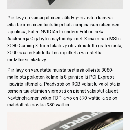
Piirilevy on samanpituinen jäähdytysrivaston kanssa,
eikä takimmainen tuuletin puhalla umpinaisen rakenteen
läpi ilmaa, kuten NVIDIAn Founders Edition sekä
Asuksen ja Gigabyten näytönohjaimet. Siinä missä MSI:n
3080 Gaming X Trion takalevy oli valmistettu grafeenista,
3090:ssä on kahdella lämpöputkella varustettu
metallinen takalevy.
Piirilevy on varustettu muista testissä olleista 3080-
malleista poiketen kolmella 8-pinnisellä PCI Express -
lisävirtaliittimellä. Päädyssä on RGB-valaistu valolista ja
samoin tuulettimien vieressä on pienet valaistut alueet.
Näytönohjaimen vakio TDP-arvo on 370 wattia ja se on
mahdollista nostaa 380 wattiin.