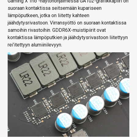
Gaming X Trio -näytönohjaimessa GA102-grafiikkapiiri on
suoraan kontaktissa seitsemään kupariseen
lämpöputkeen, jotka on liitetty kahteen
jäähdytysrivastoon. Virransyöttö on suoraan kontaktissa
samoihin rivastoihin. GDDR6X-muistipiirit ovat
kontaktissa lämpöputkien ja jäähdytysrivastoon liitettyyn
rei’itettyyn alumiinilevyyn.