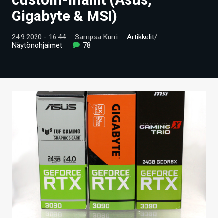
ARTIKKELIT
Gigabyte & MSI)
VIDEOT
24.9.2020 - 16:44
Sampsa Kurri
Artikkelit
/
Näytönohjaimet
78
TECHBBS
TIETOA
HINTA.FI
KAUPPA
VAIHDA TEEMA
HAKU