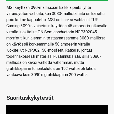
MSI käyttää 3090-mallissaan kaikkia paitsi yhtä
virransyötön vaiheita, kun 3080-mallista niitä on karsittu
pois kolme kappaletta. MSI on lisäksi vaihtanut TUF
Gaming 3090:n vaiheisiin käyttöön 45 ampeerin jatkuvalle
virralle luokitellut ON Semiconductorin NCP302045-
mosfetit, kun aiemmin testaamassamme 3080-mallissa
on käytössä korkeammalle 50 ampeerin virralle
luokitellut NCP302150-mosfetit. Ratkaisu johtuu
todennäköisesti materiaalikustannuksista, sillä 3080-
mallissa on kaksi vaihetta vähemmän, mutta
grafiikkapiiirin tehonkulutus on 192 wattia eli lähes
vastaava kuin 3090:n grafiikkapiirin 200 wattia.
Suorituskykytestit