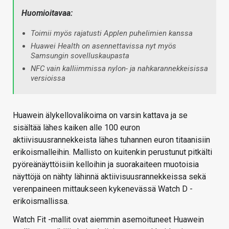
Huomioitavaa:
Toimii myös rajatusti Applen puhelimien kanssa
Huawei Health on asennettavissa nyt myös
Samsungin sovelluskaupasta
NFC vain kalliimmissa nylon- ja nahkarannekkeisissa
versioissa
Huawein älykellovalikoima on varsin kattava ja se
sisältää lähes kaiken alle 100 euron
aktiivisuusrannekkeista lähes tuhannen euron titaanisiin
erikoismalleihin. Mallisto on kuitenkin perustunut pitkälti
pyöreänäyttöisiin kelloihin ja suorakaiteen muotoisia
näyttöjä on nähty lähinnä aktiivisuusrannekkeissa sekä
verenpaineen mittaukseen kykenevässä Watch D -
erikoismallissa.
Watch Fit -mallit ovat aiemmin asemoituneet Huawein