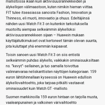
mallistossa ikään kuin aktiivisuusrannekkeiden ja
älykellojen välimaastoon, kuten nimikin hieman viittaa.
FIT tulee itseasiassa sanoista Fashion, Innovation ja
Thinness, eli muoti, innovaatio ja ohuus. Edeltäjiinsä
nähden uusi Watch Fit 3 on kuitenkin tarkoituksella
muotoiltu aiempaa selkeämmin älykelloksi
aktiivisuusrannekkeen sijaan – Huawein mukaan
käyttäjätutkimukset ovat kertoneet tämän olevan suunta,
jota kuluttajat yhä enemmän kaipaavat.
Toisin sanoen uusi Watch Fit 3 on siis entistä
selkeämmin puhdas älykello, vaikkakin ominaisuuksiltaan
ns. ”kevyt”-sellainen, ja tuo samalla toivottua
valinnanvaraa neliskanttisten näyttöjen kategoriaan. 159
euron lähtöhinnallaan kyseessä on Huawein edullisin
älykellovaihtoehto, joka tarjoaa pitkälti vastaavat
ominaisuudet kuin Watch GT -mallisto.
Suomen markkinoilla 159 euron hintaan on tarjolla musta,
vaaleanpunainen ja valkoinen värivaihtoehto