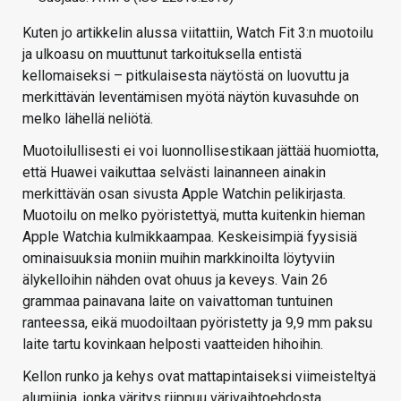
Kuten jo artikkelin alussa viitattiin, Watch Fit 3:n muotoilu
ja ulkoasu on muuttunut tarkoituksella entistä
kellomaiseksi – pitkulaisesta näytöstä on luovuttu ja
merkittävän leventämisen myötä näytön kuvasuhde on
melko lähellä neliötä.
Muotoilullisesti ei voi luonnollisestikaan jättää huomiotta,
että Huawei vaikuttaa selvästi lainanneen ainakin
merkittävän osan sivusta Apple Watchin pelikirjasta.
Muotoilu on melko pyöristettyä, mutta kuitenkin hieman
Apple Watchia kulmikkaampaa. Keskeisimpiä fyysisiä
ominaisuuksia moniin muihin markkinoilta löytyviin
älykelloihin nähden ovat ohuus ja keveys. Vain 26
grammaa painavana laite on vaivattoman tuntuinen
ranteessa, eikä muodoiltaan pyöristetty ja 9,9 mm paksu
laite tartu kovinkaan helposti vaatteiden hihoihin.
Kellon runko ja kehys ovat mattapintaiseksi viimeisteltyä
alumiinia, jonka väritys riippuu värivaihtoehdosta.