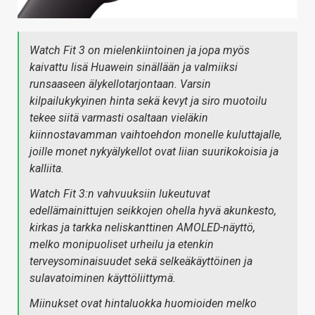
Watch Fit 3 on mielenkiintoinen ja jopa myös
kaivattu lisä Huawein sinällään ja valmiiksi
runsaaseen älykellotarjontaan. Varsin
kilpailukykyinen hinta sekä kevyt ja siro muotoilu
tekee siitä varmasti osaltaan vieläkin
kiinnostavamman vaihtoehdon monelle kuluttajalle,
joille monet nykyälykellot ovat liian suurikokoisia ja
kalliita.
Watch Fit 3:n vahvuuksiin lukeutuvat
edellämainittujen seikkojen ohella hyvä akunkesto,
kirkas ja tarkka neliskanttinen AMOLED-näyttö,
melko monipuoliset urheilu ja etenkin
terveysominaisuudet sekä selkeäkäyttöinen ja
sulavatoiminen käyttöliittymä.
Miinukset ovat hintaluokka huomioiden melko