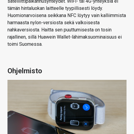
satelliittipaikannusyhteydet. WiFi- tai 4G-yhteyksiä ei
tämän hintaluokan laitteelle tyypillisesti löydy.
Huomionarvoisena seikkana NFC löytyy vain kalliimmista
harmaasta nylon-versiosta sekä valkoisesta
nahkaversiosta. Haitta sen puuttumisesta on tosin
rajallinen, sillä Huawein Wallet-lähimaksuominaisuus ei
toimi Suomessa.
Ohjelmisto