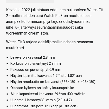
Keväällä 2022 julkaistuun edellisen sukupolven Watch Fit
2 -malliin nähden uusi Watch Fit 3 on muotoilultaan
aiempaa kellomaisempi ja tarjoaa edistyneemmät
urheilu- ja terveysseurantaominaisuudet sekä
tuoreemman ohjelmiston.
Watch Fit 3 tarjoaa edeltäjämalliin nähden seuraavat
muutokset:
Leveys on kasvanut 2,8 mm
Korkeus on pienentynyt 2,8 mm
Paksuus on pienentynyt 0,9 mm
Näytön läpimitta kasvanut 1,74”:sta 1,82”:aan
Näytön resoluutio on kasvanut (336×480 -> 408×480)
Oikeaan kylkeen on lisätty kruunupainike
Akun kapasiteetti kasvanut 292:sta 400 mAh:iin
Uudempi HarmonyOS-versio (2.0->4.2)
Uudemmat TruSport, TruSleep ja TruSeen -