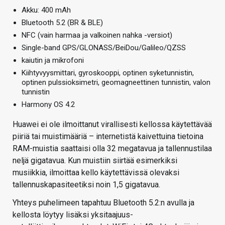
Akku: 400 mAh
Bluetooth 5.2 (BR & BLE)
NFC (vain harmaa ja valkoinen nahka -versiot)
Single-band GPS/GLONASS/BeiDou/Galileo/QZSS
kaiutin ja mikrofoni
Kiihtyvyysmittari, gyroskooppi, optinen syketunnistin,
optinen pulssioksimetri, geomagneettinen tunnistin, valon
tunnistin
Harmony OS 4.2
Huawei ei ole ilmoittanut virallisesti kellossa käytettävää
piiriä tai muistimääriä – internetistä kaivettuina tietoina
RAM-muistia saattaisi olla 32 megatavua ja tallennustilaa
neljä gigatavua. Kun muistiin siirtää esimerkiksi
musiikkia, ilmoittaa kello käytettävissä olevaksi
tallennuskapasiteetiksi noin 1,5 gigatavua.
Yhteys puhelimeen tapahtuu Bluetooth 5.2:n avulla ja
kellosta löytyy lisäksi yksitaajuus-