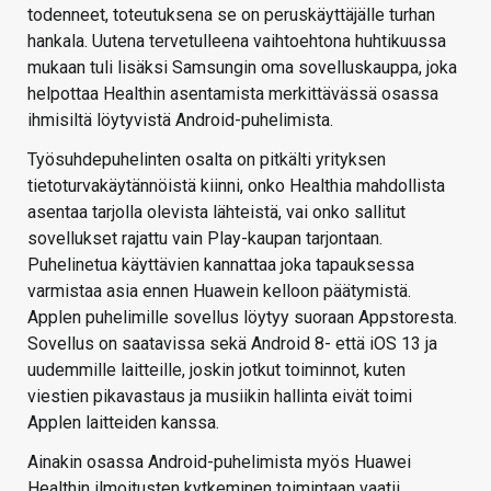
todenneet, toteutuksena se on peruskäyttäjälle turhan
hankala. Uutena tervetulleena vaihtoehtona huhtikuussa
mukaan tuli lisäksi Samsungin oma sovelluskauppa, joka
helpottaa Healthin asentamista merkittävässä osassa
ihmisiltä löytyvistä Android-puhelimista.
Työsuhdepuhelinten osalta on pitkälti yrityksen
tietoturvakäytännöistä kiinni, onko Healthia mahdollista
asentaa tarjolla olevista lähteistä, vai onko sallitut
sovellukset rajattu vain Play-kaupan tarjontaan.
Puhelinetua käyttävien kannattaa joka tapauksessa
varmistaa asia ennen Huawein kelloon päätymistä.
Applen puhelimille sovellus löytyy suoraan Appstoresta.
Sovellus on saatavissa sekä Android 8- että iOS 13 ja
uudemmille laitteille, joskin jotkut toiminnot, kuten
viestien pikavastaus ja musiikin hallinta eivät toimi
Applen laitteiden kanssa.
Ainakin osassa Android-puhelimista myös Huawei
Healthin ilmoitusten kytkeminen toimintaan vaatii