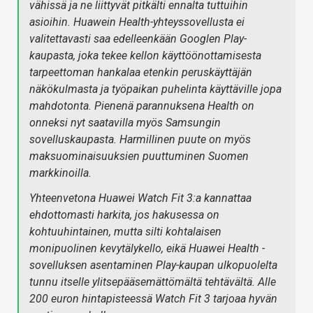
vähissä ja ne liittyvät pitkälti ennalta tuttuihin
asioihin. Huawein Health-yhteyssovellusta ei
valitettavasti saa edelleenkään Googlen Play-
kaupasta, joka tekee kellon käyttöönottamisesta
tarpeettoman hankalaa etenkin peruskäyttäjän
näkökulmasta ja työpaikan puhelinta käyttäville jopa
mahdotonta. Pienenä parannuksena Health on
onneksi nyt saatavilla myös Samsungin
sovelluskaupasta. Harmillinen puute on myös
maksuominaisuuksien puuttuminen Suomen
markkinoilla.
Yhteenvetona Huawei Watch Fit 3:a kannattaa
ehdottomasti harkita, jos hakusessa on
kohtuuhintainen, mutta silti kohtalaisen
monipuolinen kevytälykello, eikä Huawei Health -
sovelluksen asentaminen Play-kaupan ulkopuolelta
tunnu itselle ylitsepääsemättömältä tehtävältä. Alle
200 euron hintapisteessä Watch Fit 3 tarjoaa hyvän