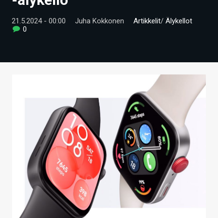
ARTIKKELIT
21.5.2024 - 00:00
Juha Kokkonen
Artikkelit
/
Älykellot
0
VIDEOT
TECHBBS
TIETOA
HINTA.FI
KAUPPA
VAIHDA TEEMA
HAKU