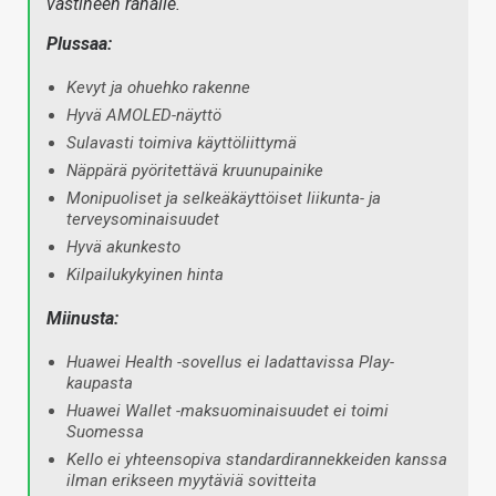
vastineen rahalle.
Plussaa:
Kevyt ja ohuehko rakenne
Hyvä AMOLED-näyttö
Sulavasti toimiva käyttöliittymä
Näppärä pyöritettävä kruunupainike
Monipuoliset ja selkeäkäyttöiset liikunta- ja
terveysominaisuudet
Hyvä akunkesto
Kilpailukykyinen hinta
Miinusta:
Huawei Health -sovellus ei ladattavissa Play-
kaupasta
Huawei Wallet -maksuominaisuudet ei toimi
Suomessa
Kello ei yhteensopiva standardirannekkeiden kanssa
ilman erikseen myytäviä sovitteita