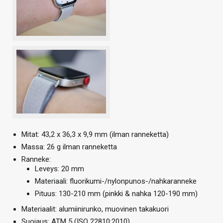
Mitat: 43,2 x 36,3 x 9,9 mm (ilman ranneketta)
Massa: 26 g ilman ranneketta
Ranneke:
Leveys: 20 mm
Materiaali: fluorikumi-/nylonpunos-/nahkaranneke
Pituus: 130-210 mm (pinkki & nahka 120-190 mm)
Materiaalit: alumiinirunko, muovinen takakuori
Suojaus: ATM 5 (ISO 22810:2010)