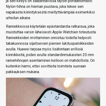
ja sen kireys on säädettävissä täysin portaattomasti.
Nylon-hihna on hieman joustava, joka tekee sen
napakasta kiinnityksestä miellyttävämpää esimerkiksi
urheilun aikana.
Rannekkeissa käytetään epästandardia ratkaisua, joka
muistuttaa varsin läheisesti Apple Watchien toteutusta.
Rannekkeiden irrottaminen onnistuu todella helposti
takakuoressa sijaitsevien pienien lukituspainikkeiden
avulla. Huawei tarjoaa myös lisähintaan erillisiä
kiinnikkeitä, joiden avulla standardinmukaisten 20 mm
rannehihnojen asentaminen kelloon on mahdollista. On
kuitenkin harmi, ettei sovitteita toimiteta suoraan
pakkauksen mukana.