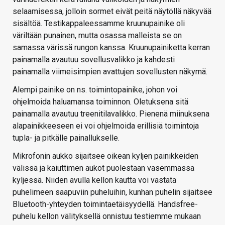
selaamisessa, jolloin sormet eivät peitä näytöllä näkyvää
sisältöä. Testikappaleessamme kruunupainike oli
väriltään punainen, mutta osassa malleista se on
samassa värissä rungon kanssa. Kruunupainiketta kerran
painamalla avautuu sovellusvalikko ja kahdesti
painamalla viimeisimpien avattujen sovellusten näkymä.
Alempi painike on ns. toimintopainike, johon voi
ohjelmoida haluamansa toiminnon. Oletuksena sitä
painamalla avautuu treenitilavalikko. Pienenä miinuksena
alapainikkeeseen ei voi ohjelmoida erillisiä toimintoja
tupla- ja pitkälle painallukselle.
Mikrofonin aukko sijaitsee oikean kyljen painikkeiden
välissä ja kaiuttimen aukot puolestaan vasemmassa
kyljessä. Niiden avulla kellon kautta voi vastata
puhelimeen saapuviin puheluihin, kunhan puhelin sijaitsee
Bluetooth-yhteyden toimintaetäisyydellä. Handsfree-
puhelu kellon välityksellä onnistuu testiemme mukaan