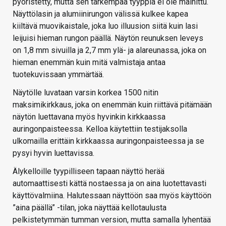
pyöristetty, mutta sen tarkempaa tyyppiä ei ole mainittu.
Näyttölasin ja alumiinirungon välissä kulkee kapea
kiiltävä muovikaistale, joka luo illuusion siitä kuin lasi
leijuisi hieman rungon päällä. Näytön reunuksen leveys
on 1,8 mm sivuilla ja 2,7 mm ylä- ja alareunassa, joka on
hieman enemmän kuin mitä valmistaja antaa
tuotekuvissaan ymmärtää.
Näytölle luvataan varsin korkea 1500 nitin
maksimikirkkaus, joka on enemmän kuin riittävä pitämään
näytön luettavana myös hyvinkin kirkkaassa
auringonpaisteessa. Kelloa käytettiin testijaksolla
ulkomailla erittäin kirkkaassa auringonpaisteessa ja se
pysyi hyvin luettavissa.
Älykelloille tyypilliseen tapaan näyttö herää
automaattisesti kättä nostaessa ja on aina luotettavasti
käyttövalmiina. Halutessaan näyttöön saa myös käyttöön
”aina päällä” -tilan, joka näyttää kellotaulusta
pelkistetymmän tumman version, mutta samalla lyhentää