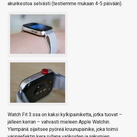
akunkestoa selvästi (testiemme mukaan 4-5 päivään).
Watch Fit 3:ssa on kaksi kylkipainiketta, jotka tuovat –
jälleen kerran – vahvasti mieleen Apple Watchin.
Ylempänä sijaitsee pyöreä kruunupainike, joka toimii
värinäefektin kera rullana valikoiden ja näkymien