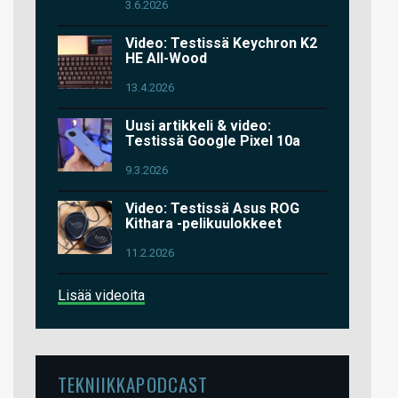
3.6.2026
Video: Testissä Keychron K2
HE All-Wood
13.4.2026
Uusi artikkeli & video:
Testissä Google Pixel 10a
9.3.2026
Video: Testissä Asus ROG
Kithara -pelikuulokkeet
11.2.2026
Lisää videoita
TEKNIIKKAPODCAST