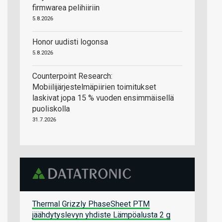
firmwarea pelihiiriin
5.8.2026
Honor uudisti logonsa
5.8.2026
Counterpoint Research:
Mobiilijärjestelmäpiirien toimitukset
laskivat jopa 15 % vuoden ensimmäisellä
puoliskolla
31.7.2026
Thermal Grizzly PhaseSheet PTM
jäähdytyslevyn yhdiste Lämpöalusta 2 g