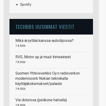
Spotify
TECHBBS UUSIMMAT VIESTIT
Mikä ärsyttää kanssa-autoilijoissa?
7.8.2026
RVS, Motor up ja muut ihmeaineet.
7.8.2026
Suomen Yhteisverkko Oy:n radioverkon
modernisointi Nokian tekniikalla
käyttäjäkokemukset/palaute
7.8.2026
Via dolorosa (pelikone halvalla)
7.8.2026