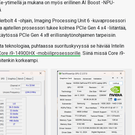
 Xe-ytimellä ja mukana on myös erillinen AI Boost -NPU-
.
rbolt 4 -ohjain, Imaging Processing Unit 6 -kuvaprosessori
laa ajatellen prosessori tukee kolmea PCIe Gen 4 x4 -liitäntää,
äytössä PCIe Gen 4 x8 erillisnäytönohjaimen tarpeisiin.
ta teknologiaa, puhtaassa suorituskyvyssä se häviää Intelin
Core i9-14900HX -mobiiliprosessorille
. Siinä missä Core i9-
itenkin korkeampi.