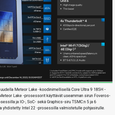
n uudella Meteor Lake -koodinimellisellä Core Ultra 9 185H -
n. Meteor Lake -prosessorit käyttävät useamman sirun Foveros-
osessilla ja IO-, SoC- sekä Graphics-siru TSMC:n 5 ja 6
a yhdistetty Intel 22 -prosessilla valmistetulle pohjasirulle.