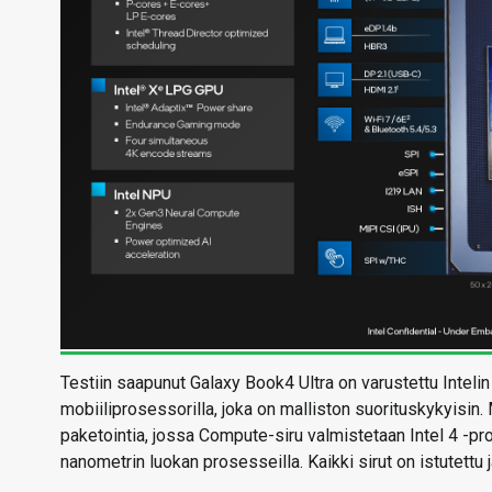
Testiin saapunut Galaxy Book4 Ultra on varustettu Inteli
mobiiliprosessorilla, joka on malliston suorituskykyisi
paketointia, jossa Compute-siru valmistetaan Intel 4 -pr
nanometrin luokan prosesseilla. Kaikki sirut on istutettu j