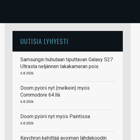
UUTISIA LYHYESTI
Samsungin huhutaan tiputtavan Galaxy S27
Ultrasta neljännen takakameran pois
6.8.2026
Doom pyörii nyt (melkein) myös
Commodore 64:llä
6.8.2026
Doom pyörii nyt myös Paintissa
6.8.2026
Keychron kehittää avoimen lähdekoodin