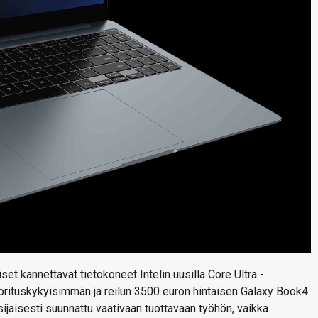
t kannettavat tietokoneet Intelin uusilla Core Ultra -
uorituskykyisimmän ja reilun 3500 euron hintaisen Galaxy Book4
ijaisesti suunnattu vaativaan tuottavaan työhön, vaikka