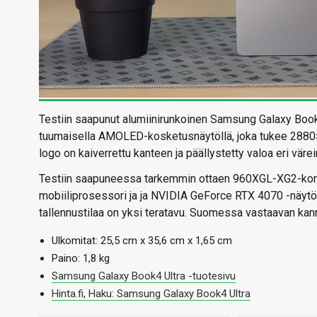
Testiin saapunut alumiinirunkoinen Samsung Galaxy Book4
tuumaisella AMOLED-kosketusnäytöllä, joka tukee 2880×
logo on kaiverrettu kanteen ja päällystetty valoa eri värein
Testiin saapuneessa tarkemmin ottaen 960XGL-XG2-konfi
mobiiliprosessori ja ja NVIDIA GeForce RTX 4070 -näytö
tallennustilaa on yksi teratavu. Suomessa vastaavan kan
Ulkomitat: 25,5 cm x 35,6 cm x 1,65 cm
Paino: 1,8 kg
Samsung Galaxy Book4 Ultra -tuotesivu
Hinta.fi, Haku: Samsung Galaxy Book4 Ultra