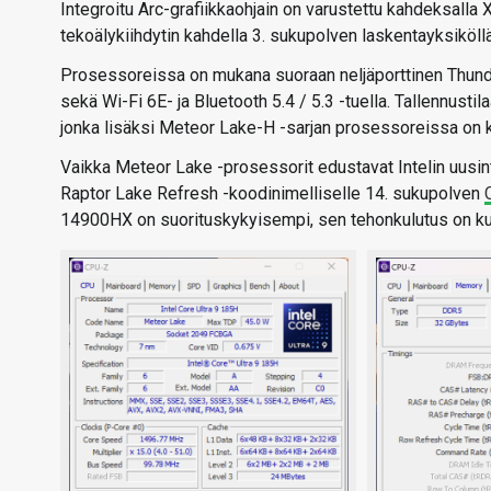
Integroitu Arc-grafiikkaohjain on varustettu kahdeksalla
tekoälykiihdytin kahdella 3. sukupolven laskentayksiköllä
Prosessoreissa on mukana suoraan neljäporttinen Thunde
sekä Wi-Fi 6E- ja Bluetooth 5.4 / 5.3 -tuella. Tallennusti
jonka lisäksi Meteor Lake-H -sarjan prosessoreissa on k
Vaikka Meteor Lake -prosessorit edustavat Intelin uusin
Raptor Lake Refresh -koodinimelliselle 14. sukupolven
14900HX on suorituskykyisempi, sen tehonkulutus on ku