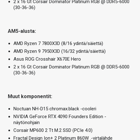
2 x 16 Gt Corsair Dominator Platinum RGB @ DDR5-6000
(30-36-36)
AM5-alusta:
AMD Ryzen 7 7800X3D (8/16 ydintä/säiettä)
AMD Ryzen 9 7950X3D (16/32 ydintä/säiettä)
Asus ROG Crosshair X670E Hero
2 x 16 Gt Corsair Dominator Platinum RGB @ DDR5-6000
(30-36-36)
Muut komponentit:
Noctuan NH-D15 chromax.black -cooleri
NVIDIA GeForce RTX 4090 Founders Edition -
näytönohjain
Corsair MP600 2 Tt M.2 SSD (PCIe 4.0)
Fractal Design Ion+ 2 Platinum 860W .-virtalähde