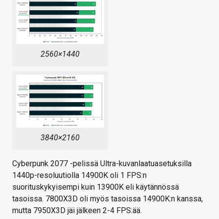
2560×1440
3840×2160
Cyberpunk 2077 -pelissä Ultra-kuvanlaatuasetuksilla
1440p-resoluutiolla 14900K oli 1 FPS:n
suorituskykyisempi kuin 13900K eli käytännössä
tasoissa. 7800X3D oli myös tasoissa 14900K:n kanssa,
mutta 7950X3D jäi jälkeen 2-4 FPS:ää.