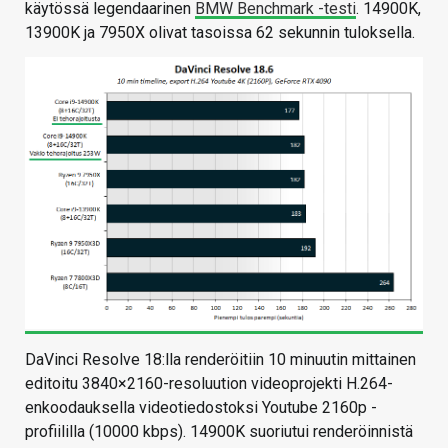
käytössä legendaarinen
BMW Benchmark -testi
. 14900K,
13900K ja 7950X olivat tasoissa 62 sekunnin tuloksella.
DaVinci Resolve 18:lla renderöitiin 10 minuutin mittainen
editoitu 3840×2160-resoluution videoprojekti H.264-
enkoodauksella videotiedostoksi Youtube 2160p -
profiililla (10000 kbps). 14900K suoriutui renderöinnistä