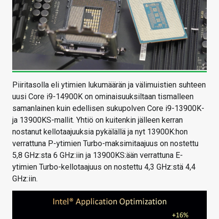
Piiritasolla eli ytimien lukumäärän ja välimuistien suhteen
uusi Core i9-14900K on ominaisuuksiltaan tismalleen
samanlainen kuin edellisen sukupolven Core i9-13900K-
ja 13900KS-mallit. Yhtiö on kuitenkin jälleen kerran
nostanut kellotaajuuksia pykälällä ja nyt 13900K:hon
verrattuna P-ytimien Turbo-maksimitaajuus on nostettu
5,8 GHz:sta 6 GHz:iin ja 13900KS:ään verrattuna E-
ytimien Turbo-kellotaajuus on nostettu 4,3 GHz:stä 4,4
GHz:iin.