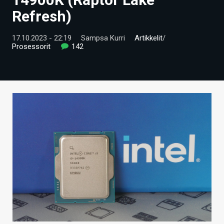
ARTIKKELIT
Refresh)
VIDEOT
17.10.2023 - 22:19
Sampsa Kurri
Artikkelit
/
Prosessorit
142
TECHBBS
TIETOA
HINTA.FI
KAUPPA
VAIHDA TEEMA
HAKU