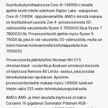
Suorituskykymittauksissa Core i9-14900K:n rinnalle
ajettiin testit Intelin edellisen Raptor Lake -sukupolven
Core i9-13900K -lippulaivamallilla. AMD:n leiristä mukana
on testitulokset uusista Zen 4 -prosessoreista 3D-
välimuistilla varustetuilla Ryzen 9 7950X3D:llä ja Ryzen 7
7800X3D:llä. Prosessoritestit ajettiin myös Ryzen 9
7950X:llä, joka ei ole varustettu 3D-välimuistilla, mutta se
toimii hieman korkeammalla kellotaajuudella kuin
7950X3D.
Prosessoreita jäähdytettiin Noctuan NH-D15
chromax.black -coolerilla ja Asuksen emolevyn biosista
oli käytössä Remove All Limits -asetus, joka poistaa
tehonkulutuksen rajoitukset. Ajoimme
prosessoritesteihin mukaan myös 14900K-tulokset
Intelin vakio 253 watin tehonkulutusrajoituksella.
AMD:n AM5- ja Intel-alustalla käytössä oli kaksi
Corsairin 16 gigatavun Dominator Platinum RGB -