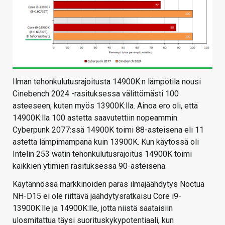
Ilman tehonkulutusrajoitusta 14900K:n lämpötila nousi
Cinebench 2024 -rasituksessa välittömästi 100
asteeseen, kuten myös 13900K:lla. Ainoa ero oli, että
14900K:lla 100 astetta saavutettiin nopeammin.
Cyberpunk 2077:ssä 14900K toimi 88-asteisena eli 11
astetta lämpimämpänä kuin 13900K. Kun käytössä oli
Intelin 253 watin tehonkulutusrajoitus 14900K toimi
kaikkien ytimien rasituksessa 90-asteisena.
Käytännössä markkinoiden paras ilmajäähdytys Noctua
NH-D15 ei ole riittävä jäähdytysratkaisu Core i9-
13900K:lle ja 14900K:lle, jotta niistä saataisiin
ulosmitattua täysi suorituskykypotentiaali, kun