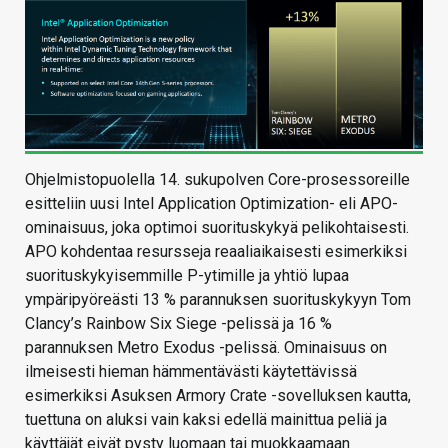
Ohjelmistopuolella 14. sukupolven Core-prosessoreille
esitteliin uusi Intel Application Optimization- eli APO-
ominaisuus, joka optimoi suorituskykyä pelikohtaisesti.
APO kohdentaa resursseja reaaliaikaisesti esimerkiksi
suorituskykyisemmille P-ytimille ja yhtiö lupaa
ympäripyöreästi 13 % parannuksen suorituskykyyn Tom
Clancy’s Rainbow Six Siege -pelissä ja 16 %
parannuksen Metro Exodus -pelissä. Ominaisuus on
ilmeisesti hieman hämmentävästi käytettävissä
esimerkiksi Asuksen Armory Crate -sovelluksen kautta,
tuettuna on aluksi vain kaksi edellä mainittua peliä ja
käyttäjät eivät pysty luomaan tai muokkaamaan