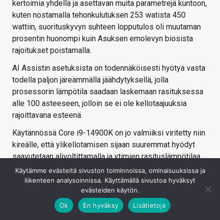
kertoimia yhdellä ja asettavan muita parametrejä kuntoon,
kuten nostamalla tehonkulutuksen 253 watista 450
wattiin, suorituskyvyn suhteen lopputulos oli muutaman
prosentin huonompi kuin Asuksen emolevyn biosista
rajoitukset poistamalla.
AI Assistin asetuksista on todennäköisesti hyötyä vasta
todella paljon järeämmällä jäähdytyksellä, jolla
prosessorin lämpötila saadaan laskemaan rasituksessa
alle 100 asteeseen, jolloin se ei ole kellotaajuuksia
rajoittavana esteenä.
Käytännössä Core i9-14900K on jo valmiiksi viritetty niin
kireälle, että ylikellotamisen sijaan suuremmat hyödyt
saavutetaan alivoltittamalla ja ytimien rasituslämpötilaa
laskemalla, jolloin prosessoriytimet pystyvät toimimaan
Käytämme evästeitä sivuston toiminnoissa, ominaisuuksissa ja
korkeammilla kellotaajuuksilla.
liikenteen analysoinnissa. Käyttämällä sivustoa hyväksyt
evästeiden käytön.
Ok
En hyväksy
Lisätietoja