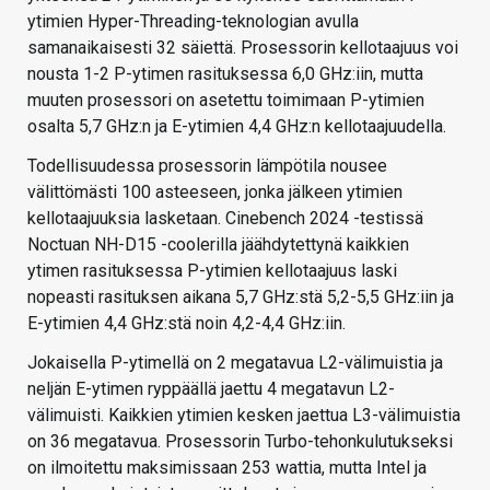
ytimien Hyper-Threading-teknologian avulla
samanaikaisesti 32 säiettä. Prosessorin kellotaajuus voi
nousta 1-2 P-ytimen rasituksessa 6,0 GHz:iin, mutta
muuten prosessori on asetettu toimimaan P-ytimien
osalta 5,7 GHz:n ja E-ytimien 4,4 GHz:n kellotaajuudella.
Todellisuudessa prosessorin lämpötila nousee
välittömästi 100 asteeseen, jonka jälkeen ytimien
kellotaajuuksia lasketaan. Cinebench 2024 -testissä
Noctuan NH-D15 -coolerilla jäähdytettynä kaikkien
ytimen rasituksessa P-ytimien kellotaajuus laski
nopeasti rasituksen aikana 5,7 GHz:stä 5,2-5,5 GHz:iin ja
E-ytimien 4,4 GHz:stä noin 4,2-4,4 GHz:iin.
Jokaisella P-ytimellä on 2 megatavua L2-välimuistia ja
neljän E-ytimen ryppäällä jaettu 4 megatavun L2-
välimuisti. Kaikkien ytimien kesken jaettua L3-välimuistia
on 36 megatavua. Prosessorin Turbo-tehonkulutukseksi
on ilmoitettu maksimissaan 253 wattia, mutta Intel ja