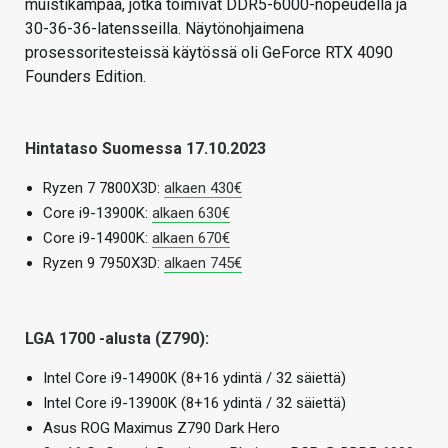
muistikampaa, jotka toimivat DDR5-6000-nopeudella ja
30-36-36-latensseilla. Näytönohjaimena
prosessoritesteissä käytössä oli GeForce RTX 4090
Founders Edition.
Hintataso Suomessa 17.10.2023
Ryzen 7 7800X3D:
alkaen 430€
Core i9-13900K:
alkaen 630€
Core i9-14900K:
alkaen 670€
Ryzen 9 7950X3D:
alkaen 745€
LGA 1700 -alusta (Z790):
Intel Core i9-14900K (8+16 ydintä / 32 säiettä)
Intel Core i9-13900K (8+16 ydintä / 32 säiettä)
Asus ROG Maximus Z790 Dark Hero