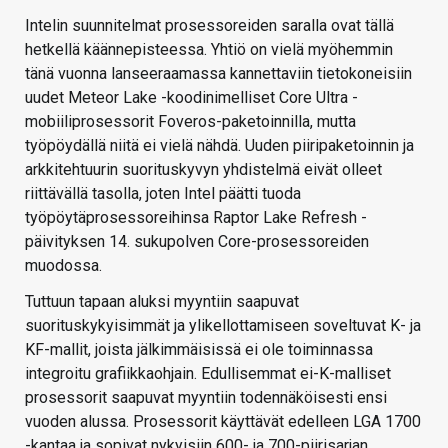
Intelin suunnitelmat prosessoreiden saralla ovat tällä
hetkellä käännepisteessa. Yhtiö on vielä myöhemmin
tänä vuonna lanseeraamassa kannettaviin tietokoneisiin
uudet Meteor Lake -koodinimelliset Core Ultra -
mobiiliprosessorit Foveros-paketoinnilla, mutta
työpöydällä niitä ei vielä nähdä. Uuden piiripaketoinnin ja
arkkitehtuurin suorituskyvyn yhdistelmä eivät olleet
riittävällä tasolla, joten Intel päätti tuoda
työpöytäprosessoreihinsa Raptor Lake Refresh -
päivityksen 14. sukupolven Core-prosessoreiden
muodossa.
Tuttuun tapaan aluksi myyntiin saapuvat
suorituskykyisimmät ja ylikellottamiseen soveltuvat K- ja
KF-mallit, joista jälkimmäisissä ei ole toiminnassa
integroitu grafiikkaohjain. Edullisemmat ei-K-malliset
prosessorit saapuvat myyntiin todennäköisesti ensi
vuoden alussa. Prosessorit käyttävät edelleen LGA 1700
-kantaa ja sopivat nykyisiin 600- ja 700-piirisarjan