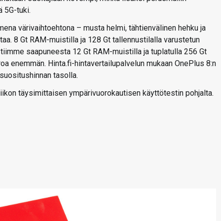
 5G-tuki.
ena värivaihtoehtona – musta helmi, tähtienvälinen hehku ja
aa. 8 Gt RAM-muistilla ja 128 Gt tallennustilalla varustetun
stiimme saapuneesta 12 Gt RAM-muistilla ja tuplatulla 256 Gt
uroa enemmän. Hinta.fi-hintavertailupalvelun mukaan OnePlus 8:n
suositushinnan tasolla.
kon täysimittaisen ympärivuorokautisen käyttötestin pohjalta.