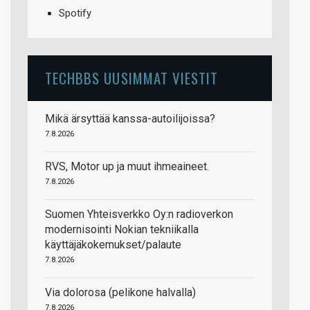
Spotify
TECHBBS UUSIMMAT VIESTIT
Mikä ärsyttää kanssa-autoilijoissa?
7.8.2026
RVS, Motor up ja muut ihmeaineet.
7.8.2026
Suomen Yhteisverkko Oy:n radioverkon
modernisointi Nokian tekniikalla
käyttäjäkokemukset/palaute
7.8.2026
Via dolorosa (pelikone halvalla)
7.8.2026