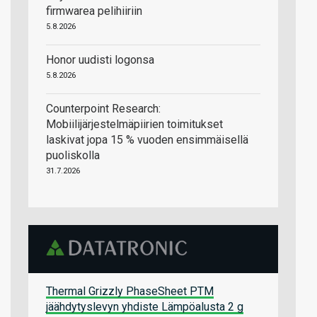
firmwarea pelihiiriin
5.8.2026
Honor uudisti logonsa
5.8.2026
Counterpoint Research:
Mobiilijärjestelmäpiirien toimitukset
laskivat jopa 15 % vuoden ensimmäisellä
puoliskolla
31.7.2026
Thermal Grizzly PhaseSheet PTM
jäähdytyslevyn yhdiste Lämpöalusta 2 g