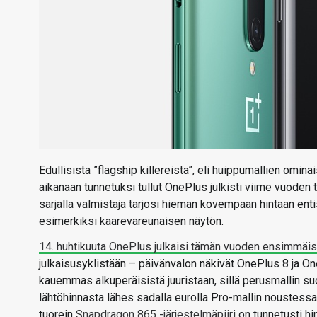
Edullisista ”flagship killereistä”, eli huippumallien omin
aikanaan tunnetuksi tullut OnePlus julkisti viime vuoden
sarjalla valmistaja tarjosi hieman kovempaan hintaan ent
esimerkiksi kaarevareunaisen näytön.
14. huhtikuuta OnePlus julkaisi tämän vuoden ensimmäis
julkaisusyklistään – päivänvalon näkivät OnePlus 8 ja On
kauemmas alkuperäisistä juuristaan, sillä perusmallin s
lähtöhinnasta lähes sadalla eurolla Pro-mallin noustessa
tuorein
Snapdragon 865 -järjestelmäpiiri
on tunnetusti hi