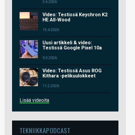
3.6.2026
Video: Testissä Keychron K2
HE All-Wood
13.4.2026
Uusi artikkeli & video:
Testissä Google Pixel 10a
9.3.2026
Video: Testissä Asus ROG
Kithara -pelikuulokkeet
11.2.2026
Lisää videoita
TEKNIIKKAPODCAST