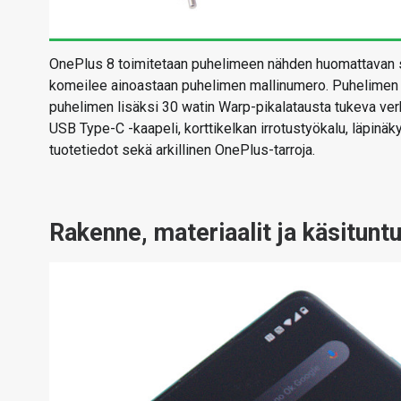
OnePlus 8 toimitetaan puhelimeen nähden huomattavan 
komeilee ainoastaan puhelimen mallinumero. Puhelimen nim
puhelimen lisäksi 30 watin Warp-pikalatausta tukeva ver
USB Type-C -kaapeli, korttikelkan irrotustyökalu, läpinäky
tuotetiedot sekä arkillinen OnePlus-tarroja.
Rakenne, materiaalit ja käsitun