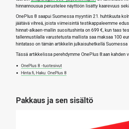
hinnannousua perustelee näyttöön lisätty kaarevuus sekä
OnePlus 8 saapui Suomessa myyntiin 21. huhtikuuta kolm
jäätävä vihreä, joista viimeisintä testikappaleemme edust
hinnat-alkaen-mallin suositushinta on 699 €, kun taas te
tallennustilalla varustetusta mallista saa maksaa 100 e
hintataso on tämän artikkelin julkaisuhetkellä Suomessa 
Tässä artikkelissa perehdymme OnePlus 8:aan kahden vii
OnePlus 8 -tuotesivut
Hinta.fi, Haku: OnePlus 8
Pakkaus ja sen sisältö