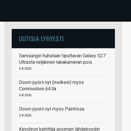
UUTISIA LYHYESTI
Samsungin huhutaan tiputtavan Galaxy S27
Ultrasta neljännen takakameran pois
6.8.2026
Doom pyörii nyt (melkein) myös
Commodore 64:llä
6.8.2026
Doom pyörii nyt myös Paintissa
6.8.2026
Keychron kehittää avoimen lähdekoodin