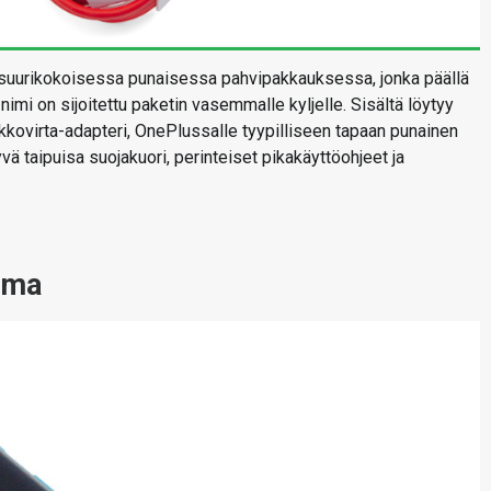
suurikokoisessa punaisessa pahvipakkauksessa, jonka päällä
i on sijoitettu paketin vasemmalle kyljelle. Sisältä löytyy
kkovirta-adapteri, OnePlussalle tyypilliseen tapaan punainen
vä taipuisa suojakuori, perinteiset pikakäyttöohjeet ja
tuma