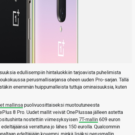
aisuuksia edullisempiin hintaluokkiin tarjoavista puhelimista
 toukokuussa perusmallisarjansa oheen uuden Pro-sarjan. Tällä
istäkin enemmän huippumalleista tuttuja ominaisuuksia, kuten
et mallinsa
puolivuosittaiseksi muotoutuneesta
ePlus 8 Pro. Uudet mallit veivät OnePlussaa jälleen astetta
uositushinta nostettiin viimesyksyisen
7T-mallin
609 euron
 edeltäjäänsä verrattuna jo lähes 150 eurolla. Qualcommin
nnaltaan edeltäjiään kovempi, minkä lisäksi perusmallin