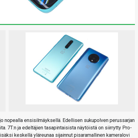
o nopealla ensisilmäyksellä. Edellisen sukupolven perussarjan
. 7T:n ja edeltäjien tasapintaisista näytöistä on siirrytty Pro-
lisäksi keskellä yläreunaa sijainnut pisaramallinen kameralovi