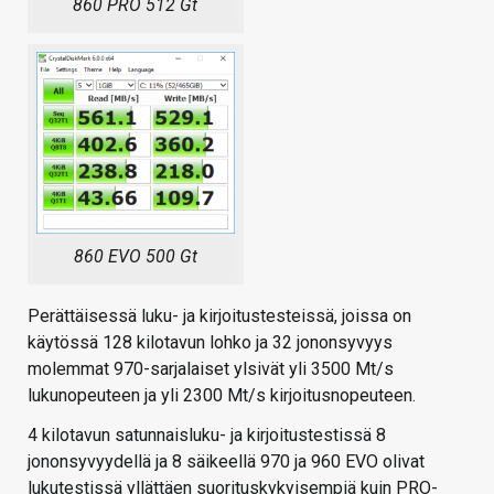
860 PRO 512 Gt
860 EVO 500 Gt
Perättäisessä luku- ja kirjoitustesteissä, joissa on
käytössä 128 kilotavun lohko ja 32 jononsyvyys
molemmat 970-sarjalaiset ylsivät yli 3500 Mt/s
lukunopeuteen ja yli 2300 Mt/s kirjoitusnopeuteen.
4 kilotavun satunnaisluku- ja kirjoitustestissä 8
jononsyvyydellä ja 8 säikeellä 970 ja 960 EVO olivat
lukutestissä yllättäen suorituskykyisempiä kuin PRO-