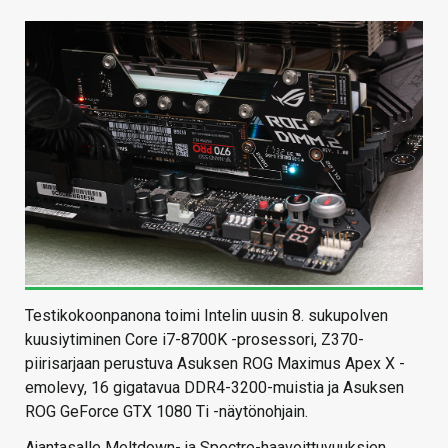
Testikokoonpanona toimi Intelin uusin 8. sukupolven
kuusiytiminen Core i7-8700K -prosessori, Z370-
piirisarjaan perustuva Asuksen ROG Maximus Apex X -
emolevy, 16 gigatavua DDR4-3200-muistia ja Asuksen
ROG GeForce GTX 1080 Ti -näytönohjain.
Ajantasalle Meltdown- ja Spectre-haavoittuvuuksien