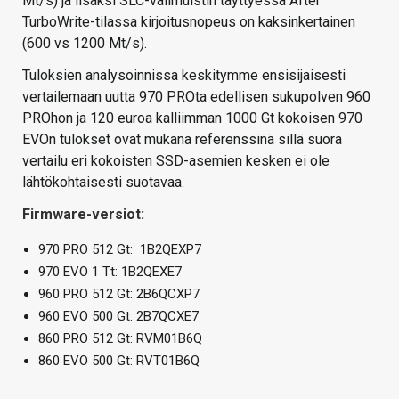
Mt/s) ja lisäksi SLC-välimuistin täyttyessä After
TurboWrite-tilassa kirjoitusnopeus on kaksinkertainen
(600 vs 1200 Mt/s).
Tuloksien analysoinnissa keskitymme ensisijaisesti
vertailemaan uutta 970 PROta edellisen sukupolven 960
PROhon ja 120 euroa kalliimman 1000 Gt kokoisen 970
EVOn tulokset ovat mukana referenssinä sillä suora
vertailu eri kokoisten SSD-asemien kesken ei ole
lähtökohtaisesti suotavaa.
Firmware-versiot:
970 PRO 512 Gt: 1B2QEXP7
970 EVO 1 Tt: 1B2QEXE7
960 PRO 512 Gt: 2B6QCXP7
960 EVO 500 Gt: 2B7QCXE7
860 PRO 512 Gt: RVM01B6Q
860 EVO 500 Gt: RVT01B6Q