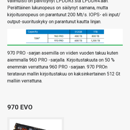
välimuisti on päivittynyt LPDDR3:sta LPDDR4:ään.
Perättäinen lukunopeus on säilynyt samana, mutta
kirjoitusnopeus on parantunut 200 Mt/s. IOPS- eli input/
output-suorituskyky on parantunut kautta linjan.
970 PRO -sarjan asemilla on viiden vuoden takuu kuten
aiemmalla 960 PRO -sarjalla. Kirjoitustakuuta on 50 %
enemmän verrattuna 960 PRO -sarjaan. 970 PROn
teratavun mallin kirjoitustakuu on kaksinkertainen 512 Gt
malliin verrattuna.
970 EVO