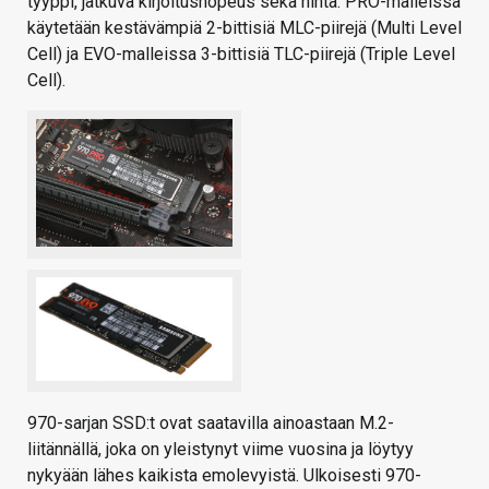
tyyppi, jatkuva kirjoitusnopeus sekä hinta. PRO-malleissa
käytetään kestävämpiä 2-bittisiä MLC-piirejä (Multi Level
Cell) ja EVO-malleissa 3-bittisiä TLC-piirejä (Triple Level
Cell).
970-sarjan SSD:t ovat saatavilla ainoastaan M.2-
liitännällä, joka on yleistynyt viime vuosina ja löytyy
nykyään lähes kaikista emolevyistä. Ulkoisesti 970-