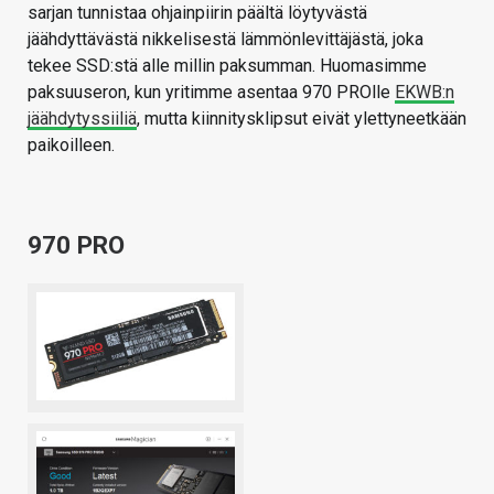
sarjan tunnistaa ohjainpiirin päältä löytyvästä
jäähdyttävästä nikkelisestä lämmönlevittäjästä, joka
tekee SSD:stä alle millin paksumman. Huomasimme
paksuuseron, kun yritimme asentaa 970 PROlle
EKWB:n
jäähdytyssiiliä
, mutta kiinnitysklipsut eivät ylettyneetkään
paikoilleen.
970 PRO