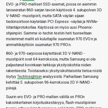
EVO- ja PRO-malliset SSD-asemat, joissa on aiemmin
lanseeratun 860-sarjan tavoin käytössä 4. sukupolven 3D
V-NAND -muistipiirit, mutta SATA-väylän sijaan
tiedonsiirtoon käytetään PCI Express -väylää ja NVMe-
liitäntäprotokollaa. Käytössä on myös uusi Phoenix-
ohjainpiiri. Saimme io-techin testiin heti tuoreeltaan
molemmat mallit eli kuluttajille suunnatun 970 EVO:n ja
ammattikäyttöön suunnatun 970 PRO:n.
860- ja 970-sarjoissa käytettävät 3D V-NAND -
muistipiirit ovat 64-kerroksisia, mutta Samsung ei ole
paljastanut kovinkaan tarkkoja yksityiskohtia niiden
rakenteesta. Toistaiseksi yksityiskohtaisinta tietoa niistä
löytyy
TechInsightsin
analyysistä. Parhaillaan Samsung
kehittää 5. sukupolven 96-kerroksisia 3D V-NAND -
piirejä.
Suurin ero EVO- ja PRO-mallien välillä on PROn
kaksinkertainen kirjoituskestävyys, flash-muistipiirien