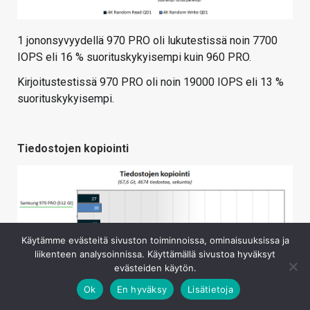
1 jononsyvyydellä 970 PRO oli lukutestissä noin 7700
IOPS eli 16 % suorituskykyisempi kuin 960 PRO.
Kirjoitustestissä 970 PRO oli noin 19000 IOPS eli 13 %
suorituskykyisempi.
Tiedostojen kopiointi
Käytämme evästeitä sivuston toiminnoissa, ominaisuuksissa ja
liikenteen analysoinnissa. Käyttämällä sivustoa hyväksyt
evästeiden käytön.
Ok
En hyväksy
Lisätietoja