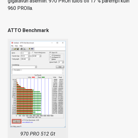
gigatavun asemiin. 970 PROn tulos oli 17 % parempi kuin
960 PROlla.
ATTO Benchmark
970 PRO 512 Gt