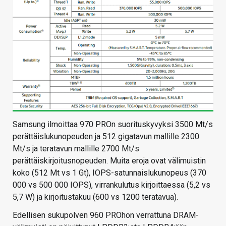
Samsung ilmoittaa 970 PROn suorituskyvyksi 3500 Mt/s
perättäislukunopeuden ja 512 gigatavun mallille 2300
Mt/s ja teratavun mallille 2700 Mt/s
perättäiskirjoitusnopeuden. Muita eroja ovat välimuistin
koko (512 Mt vs 1 Gt), IOPS-satunnaislukunopeus (370
000 vs 500 000 IOPS), virrankulutus kirjoittaessa (5,2 vs
5,7 W) ja kirjoitustakuu (600 vs 1200 teratavua).
Edellisen sukupolven 960 PROhon verrattuna DRAM-