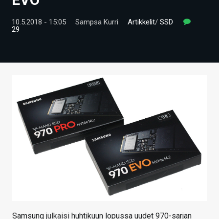
ARTIKKELIT
10.5.2018 - 15:05
Sampsa Kurri
Artikkelit
/
SSD
29
VIDEOT
TECHBBS
TIETOA
HINTA.FI
KAUPPA
VAIHDA TEEMA
HAKU
Samsung
julkaisi
huhtikuun lopussa uudet 970-sarjan