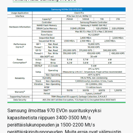
Samsung ilmoittaa 970 EVOn suorituskyvyksi
kapasiteetista riippuen 3400-3500 Mt/s
perättäislukunopeuden ja 1500-2200 Mt/s
perättäiskirjoitusnopeuden. Muita eroja ovat välimuistin