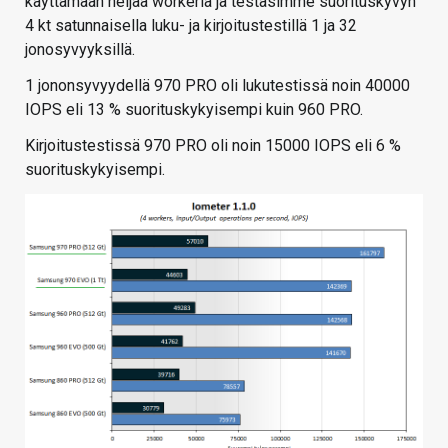
käyttämään neljää workeria ja testasimme suorituskyvyn
4 kt satunnaisella luku- ja kirjoitustestillä 1 ja 32
jonosyvyyksillä.
1 jononsyvyydellä 970 PRO oli lukutestissä noin 40000
IOPS eli 13 % suorituskykyisempi kuin 960 PRO.
Kirjoitustestissä 970 PRO oli noin 15000 IOPS eli 6 %
suorituskykyisempi.