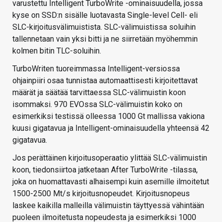
varustettu Intelligent TurboWrite -ominaisuudella, jossa
kyse on SSD:n sisälle luotavasta Single-level Cell- eli
SLC-kirjoitusvälimuistista. SLC-välimuistissa soluihin
tallennetaan vain yksi bitti ja ne siirretään myöhemmin
kolmen bitin TLC-soluihin.
TurboWriten tuoreimmassa Intelligent-versiossa
ohjainpiiri osaa tunnistaa automaattisesti kirjoitettavat
määrät ja säätää tarvittaessa SLC-välimuistin koon
isommaksi. 970 EVOssa SLC-välimuistin koko on
esimerkiksi testissä olleessa 1000 Gt mallissa vakiona
kuusi gigatavua ja Intelligent-ominaisuudella yhteensä 42
gigatavua.
Jos perättäinen kirjoitusoperaatio ylittää SLC-välimuistin
koon, tiedonsiirtoa jatketaan After TurboWrite -tilassa,
joka on huomattavasti alhaisempi kuin asemille ilmoitetut
1500-2500 Mt/s kirjoitusnopeudet. Kirjoitusnopeus
laskee kaikilla malleilla välimuistin täyttyessä vähintään
puoleen ilmoitetusta nopeudesta ja esimerkiksi 1000