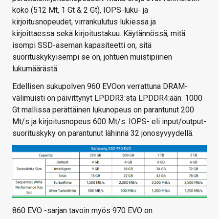
koko (512 Mt, 1 Gt & 2 Gt), IOPS-luku- ja
kirjoitusnopeudet, virrankulutus lukiessa ja
kirjoittaessa sekä kirjoitustakuu. Käytännössä, mitä
isompi SSD-aseman kapasiteetti on, sitä
suorituskykyisempi se on, johtuen muistipiirien
lukumäärästä.
Edellisen sukupolven 960 EVOon verrattuna DRAM-
välimuisti on päivittynyt LPDDR3:sta LPDDR4:ään. 1000
Gt mallissa perättäinen lukunopeus on parantunut 200
Mt/s ja kirjoitusnopeus 600 Mt/s. IOPS- eli input/
output-
suorituskyky on parantunut lähinnä 32 jonosyvyydellä.
860 EVO -sarjan tavoin myös 970 EVO on