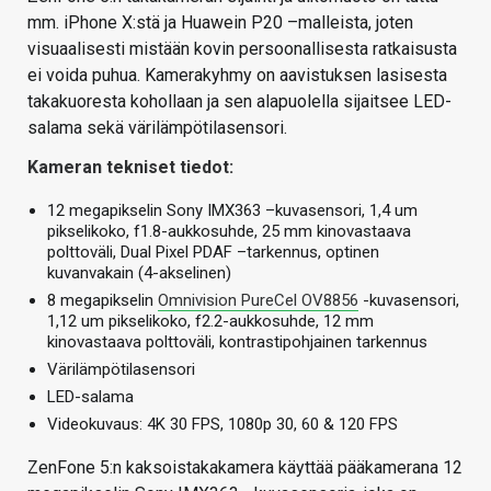
mm. iPhone X:stä ja Huawein P20 –malleista, joten
visuaalisesti mistään kovin persoonallisesta ratkaisusta
ei voida puhua. Kamerakyhmy on aavistuksen lasisesta
takakuoresta kohollaan ja sen alapuolella sijaitsee LED-
salama sekä värilämpötilasensori.
Kameran tekniset tiedot:
12 megapikselin Sony IMX363 –kuvasensori, 1,4 um
pikselikoko, f1.8-aukkosuhde, 25 mm kinovastaava
polttoväli, Dual Pixel PDAF –tarkennus, optinen
kuvanvakain (4-akselinen)
8 megapikselin
Omnivision PureCel OV8856
-kuvasensori,
1,12 um pikselikoko, f2.2-aukkosuhde, 12 mm
kinovastaava polttoväli, kontrastipohjainen tarkennus
Värilämpötilasensori
LED-salama
Videokuvaus: 4K 30 FPS, 1080p 30, 60 & 120 FPS
ZenFone 5:n kaksoistakakamera käyttää pääkamerana 12