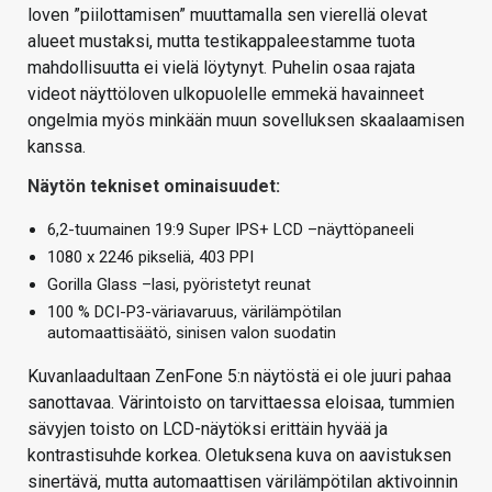
loven ”piilottamisen” muuttamalla sen vierellä olevat
alueet mustaksi, mutta testikappaleestamme tuota
mahdollisuutta ei vielä löytynyt. Puhelin osaa rajata
videot näyttöloven ulkopuolelle emmekä havainneet
ongelmia myös minkään muun sovelluksen skaalaamisen
kanssa.
Näytön tekniset ominaisuudet:
6,2-tuumainen 19:9 Super IPS+ LCD –näyttöpaneeli
1080 x 2246 pikseliä, 403 PPI
Gorilla Glass –lasi, pyöristetyt reunat
100 % DCI-P3-väriavaruus, värilämpötilan
automaattisäätö, sinisen valon suodatin
Kuvanlaadultaan ZenFone 5:n näytöstä ei ole juuri pahaa
sanottavaa. Värintoisto on tarvittaessa eloisaa, tummien
sävyjen toisto on LCD-näytöksi erittäin hyvää ja
kontrastisuhde korkea. Oletuksena kuva on aavistuksen
sinertävä, mutta automaattisen värilämpötilan aktivoinnin