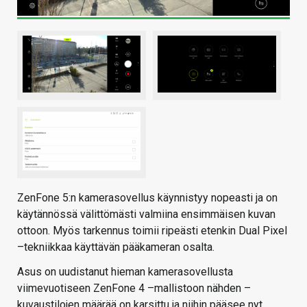
ZenFone 5:n kamerasovellus käynnistyy nopeasti ja on
käytännössä välittömästi valmiina ensimmäisen kuvan
ottoon. Myös tarkennus toimii ripeästi etenkin Dual Pixel
–tekniikkaa käyttävän pääkameran osalta.
Asus on uudistanut hieman kamerasovellusta
viimevuotiseen ZenFone 4 –mallistoon nähden –
kuvaustilojen määrää on karsittu ja niihin pääsee nyt