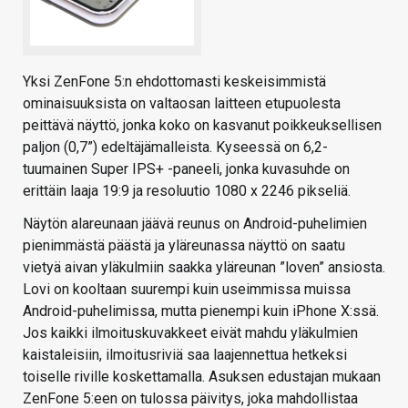
Yksi ZenFone 5:n ehdottomasti keskeisimmistä
ominaisuuksista on valtaosan laitteen etupuolesta
peittävä näyttö, jonka koko on kasvanut poikkeuksellisen
paljon (0,7”) edeltäjämalleista. Kyseessä on 6,2-
tuumainen Super IPS+ -paneeli, jonka kuvasuhde on
erittäin laaja 19:9 ja resoluutio 1080 x 2246 pikseliä.
Näytön alareunaan jäävä reunus on Android-puhelimien
pienimmästä päästä ja yläreunassa näyttö on saatu
vietyä aivan yläkulmiin saakka yläreunan ”loven” ansiosta.
Lovi on kooltaan suurempi kuin useimmissa muissa
Android-puhelimissa, mutta pienempi kuin iPhone X:ssä.
Jos kaikki ilmoituskuvakkeet eivät mahdu yläkulmien
kaistaleisiin, ilmoitusriviä saa laajennettua hetkeksi
toiselle riville koskettamalla. Asuksen edustajan mukaan
ZenFone 5:een on tulossa päivitys, joka mahdollistaa