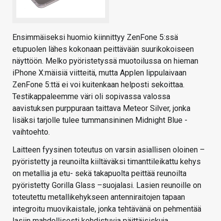
Ensimmäiseksi huomio kiinnittyy ZenFone 5:ssä
etupuolen lähes kokonaan peittävään suurikokoiseen
näyttöön. Melko pyöristetyssä muotoilussa on hieman
iPhone X:mäisiä viitteitä, mutta Applen lippulaivaan
ZenFone 5:ttä ei voi kuitenkaan helposti sekoittaa.
Testikappaleemme väri oli sopivassa valossa
aavistuksen purppuraan taittava Meteor Silver, jonka
lisäksi tarjolle tulee tummansininen Midnight Blue -
vaihtoehto.
Laitteen fyysinen toteutus on varsin asiallisen oloinen –
pyöristetty ja reunoilta kiiltäväksi timanttileikattu kehys
on metallia ja etu- sekä takapuolta peittää reunoilta
pyöristetty Gorilla Glass –suojalasi. Lasien reunoille on
toteutettu metallikehykseen antenniraitojen tapaan
integroitu muovikaistale, jonka tehtävänä on pehmentää
lasiin mahdollisesti kohdistuvia päittäisiskuja.