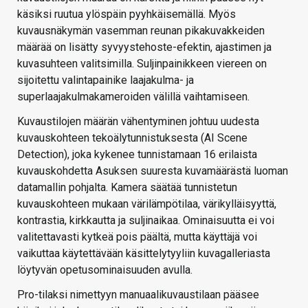
käsiksi ruutua ylöspäin pyyhkäisemällä. Myös
kuvausnäkymän vasemman reunan pikakuvakkeiden
määrää on lisätty syvyystehoste-efektin, ajastimen ja
kuvasuhteen valitsimilla. Suljinpainikkeen viereen on
sijoitettu valintapainike laajakulma- ja
superlaajakulmakameroiden välillä vaihtamiseen.
Kuvaustilojen määrän vähentyminen johtuu uudesta
kuvauskohteen tekoälytunnistuksesta (AI Scene
Detection), joka kykenee tunnistamaan 16 erilaista
kuvauskohdetta Asuksen suuresta kuvamäärästä luoman
datamallin pohjalta. Kamera säätää tunnistetun
kuvauskohteen mukaan värilämpötilaa, värikylläisyyttä,
kontrastia, kirkkautta ja suljinaikaa. Ominaisuutta ei voi
valitettavasti kytkeä pois päältä, mutta käyttäjä voi
vaikuttaa käytettävään käsittelytyyliin kuvagalleriasta
löytyvän opetusominaisuuden avulla.
Pro-tilaksi nimettyyn manuaalikuvaustilaan pääsee