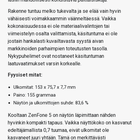
Rakenne tuntuu melko tukevalta ja se elää vain hyvin
vähäisesti voimakkaammin väänneltäessä. Vaikka
kokonaisuudessa ei ole materiaalivalintojen tai
viimeistelyn osalta valittamista, käsituntuma ei ole
jostain hankalasti kuvailtavasta syystä aivan
markkinoiden parhaimpien toteutusten tasolla.
Nykypuhelimet ovat nostaneet käsituntuman
laatuvaatimukset varsin korkealle.
Fyysiset mitat:
Ulkomitat: 153 x 75,7 x 7,7 mm
Paino: 155 grammaa
Näytön ja ulkomittojen suhde: 83,6 %
Kooltaan ZenFone 5 on näytön läpimittaan nähden
hyvinkin kompakti tapaus. Vaikka näyttökoko on kasvanut
edeltäjämallista 0,7 tuumaa, eivät ulkomitat ole
kasvaneet juuri yhtään. Tämä on merkittävästi