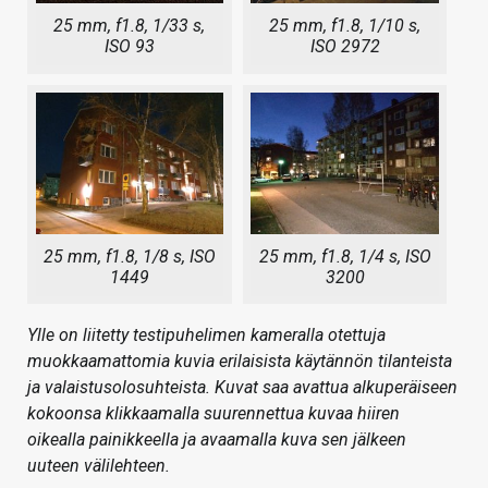
25 mm, f1.8, 1/33 s,
25 mm, f1.8, 1/10 s,
ISO 93
ISO 2972
25 mm, f1.8, 1/8 s, ISO
25 mm, f1.8, 1/4 s, ISO
1449
3200
Ylle on liitetty testipuhelimen kameralla otettuja
muokkaamattomia kuvia erilaisista käytännön tilanteista
ja valaistusolosuhteista. Kuvat saa avattua alkuperäiseen
kokoonsa klikkaamalla suurennettua kuvaa hiiren
oikealla painikkeella ja avaamalla kuva sen jälkeen
uuteen välilehteen.