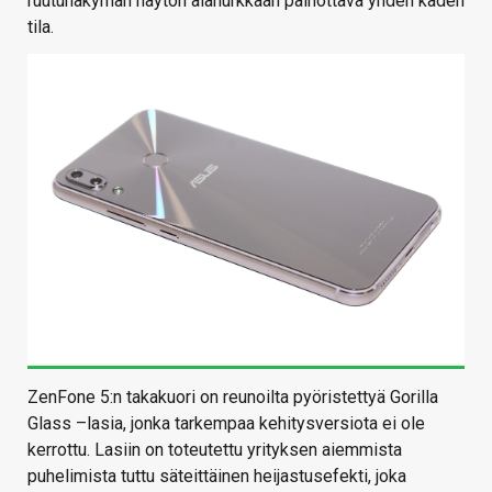
ruutunäkymän näytön alanurkkaan painottava yhden käden
tila.
ZenFone 5:n takakuori on reunoilta pyöristettyä Gorilla
Glass –lasia, jonka tarkempaa kehitysversiota ei ole
kerrottu. Lasiin on toteutettu yrityksen aiemmista
puhelimista tuttu säteittäinen heijastusefekti, joka