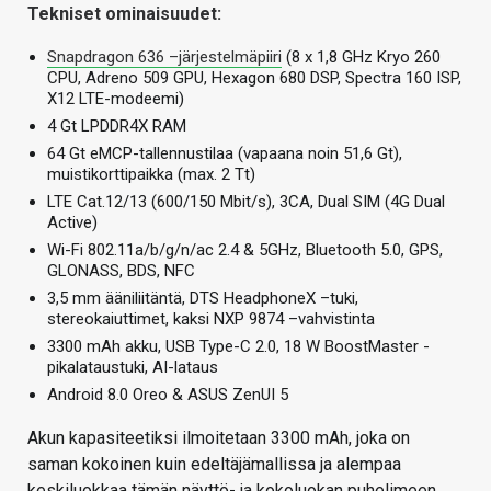
Tekniset ominaisuudet:
Snapdragon 636 –järjestelmäpiiri
(8 x 1,8 GHz Kryo 260
CPU, Adreno 509 GPU, Hexagon 680 DSP, Spectra 160 ISP,
X12 LTE-modeemi)
4 Gt LPDDR4X RAM
64 Gt eMCP-tallennustilaa (vapaana noin 51,6 Gt),
muistikorttipaikka (max. 2 Tt)
LTE Cat.12/13 (600/150 Mbit/s), 3CA, Dual SIM (4G Dual
Active)
Wi-Fi 802.11a/b/g/n/ac 2.4 & 5GHz, Bluetooth 5.0, GPS,
GLONASS, BDS, NFC
3,5 mm ääniliitäntä, DTS HeadphoneX –tuki,
stereokaiuttimet, kaksi NXP 9874 –vahvistinta
3300 mAh akku, USB Type-C 2.0, 18 W BoostMaster -
pikalataustuki, AI-lataus
Android 8.0 Oreo & ASUS ZenUI 5
Akun kapasiteetiksi ilmoitetaan 3300 mAh, joka on
saman kokoinen kuin edeltäjämallissa ja alempaa
keskiluokkaa tämän näyttö- ja kokoluokan puhelimeen.