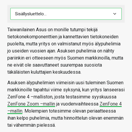
Taiwanilainen Asus on monille tutumpi tekijä
tietokonekomponenttien ja kannettavien tietokoneiden
puolelta, mutta yritys on valmistanut myös älypuhelimia
jo useiden vuosien ajan. Asuksen puhelimia on nähty
pariinkin eri otteeseen myös Suomen markkinoilla, mutta
ne eivät ole saavuttaneet suurempaa suosiota
täkäläisten kuluttajien keskuudessa.
Asuksen älypuhelimien viimeisin uusi tuleminen Suomen
markkinoille tapahtui viime syksynä, kun yritys lanseerasi
ZenFone 4 –malliston, josta testasimme syyskuussa
ZenFone Zoom –mallin
ja vuodenvaihteessa
ZenFone 4
–mallin
. Molempien totesimme olevan periaatteessa
ihan kelpo puhelimia, mutta hinnoittelun olevan enemmän
tai vähemmän pielessä.