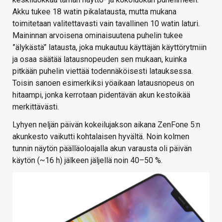
Akku tukee 18 watin pikalatausta, mutta mukana
toimitetaan valitettavasti vain tavallinen 10 watin laturi.
Maininnan arvoisena ominaisuutena puhelin tukee
”älykästä” latausta, joka mukautuu käyttäjän käyttörytmiin
ja osaa säätää latausnopeuden sen mukaan, kuinka
pitkään puhelin viettää todennäköisesti latauksessa.
Toisin sanoen esimerkiksi yöaikaan latausnopeus on
hitaampi, jonka kerrotaan pidentävän akun kestoikää
merkittävästi.
Lyhyen neljän päivän kokeilujakson aikana ZenFone 5:n
akunkesto vaikutti kohtalaisen hyvältä. Noin kolmen
tunnin näytön päälläoloajalla akun varausta oli päivän
käytön (~16 h) jälkeen jäljellä noin 40–50 %.