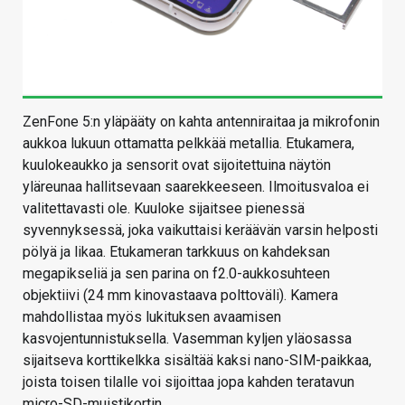
ZenFone 5:n yläpääty on kahta antenniraitaa ja mikrofonin
aukkoa lukuun ottamatta pelkkää metallia. Etukamera,
kuulokeaukko ja sensorit ovat sijoitettuina näytön
yläreunaa hallitsevaan saarekkeeseen. Ilmoitusvaloa ei
valitettavasti ole. Kuuloke sijaitsee pienessä
syvennyksessä, joka vaikuttaisi keräävän varsin helposti
pölyä ja likaa. Etukameran tarkkuus on kahdeksan
megapikseliä ja sen parina on f2.0-aukkosuhteen
objektiivi (24 mm kinovastaava polttoväli). Kamera
mahdollistaa myös lukituksen avaamisen
kasvojentunnistuksella. Vasemman kyljen yläosassa
sijaitseva korttikelkka sisältää kaksi nano-SIM-paikkaa,
joista toisen tilalle voi sijoittaa jopa kahden teratavun
micro-SD-muistikortin.