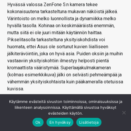
Hyvässä valossa ZenFone 5:n kamera tekee
kokonaisuutena tarkasteltuna mukavan näköistä jälkeä.
Värintoisto on melko luonnollista ja dynamiikka melko
hyvällä tasolla. Kohinaa on keskimääräistä enemmän,
mutta siitä ei ole juuri mitään käytännön haittaa.
Pikselitasolla tarkasteltuna yksityiskohdista voi
huomata, ettei Asus ole sortunut kuvien liialliseen
jälkiterävöintiin, joka on hyvä asia. Puiden oksiin ja muihin
vastaaviin yksityiskohtiin ilmestyy helposti pientä
kromaattista vääristymää. Superlaajakulmakameran
(kolmas esimerkkikuva) jälki on selvästi pehmeämpää ja
vähemmän yksityiskohtaista kuin pääkameralla otetuissa
kuvissa.
Heikossa valossa ZenFone 5 jatkaa melko hyvällä
Käytämme evästeitä sivuston toiminnoissa, ominaisuuksissa ja
laadulla. Kamera pystyy taltioimaan kuvauskohteesta
liikenteen analysoinnissa. Käyttämällä sivustoa hyväksyt
paljon enemmän valoa, kuin mitä ihmissilmä pystyy
evästeiden käytön.
erottamaan ja jopa lähes pimeältä näyttävistä kohteista
Ok
En hyväksy
Lisätietoja
(kuten viimeinen esimerkkikuva) on mahdollista saada