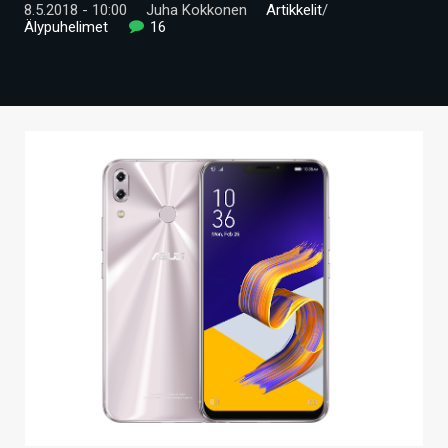
8.5.2018 - 10:00
Juha Kokkonen
Artikkelit
/
ARTIKKELIT
Älypuhelimet
16
VIDEOT
TECHBBS
TIETOA
HINTA.FI
KAUPPA
VAIHDA TEEMA
HAKU