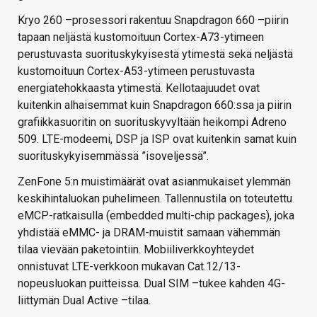
Kryo 260 –prosessori rakentuu Snapdragon 660 –piirin
tapaan neljästä kustomoituun Cortex-A73-ytimeen
perustuvasta suorituskykyisestä ytimestä sekä neljästä
kustomoituun Cortex-A53-ytimeen perustuvasta
energiatehokkaasta ytimestä. Kellotaajuudet ovat
kuitenkin alhaisemmat kuin Snapdragon 660:ssa ja piirin
grafiikkasuoritin on suorituskyvyltään heikompi Adreno
509. LTE-modeemi, DSP ja ISP ovat kuitenkin samat kuin
suorituskykyisemmässä ”isoveljessä”.
ZenFone 5:n muistimäärät ovat asianmukaiset ylemmän
keskihintaluokan puhelimeen. Tallennustila on toteutettu
eMCP-ratkaisulla (embedded multi-chip packages), joka
yhdistää eMMC- ja DRAM-muistit samaan vähemmän
tilaa vievään paketointiin. Mobiiliverkkoyhteydet
onnistuvat LTE-verkkoon mukavan Cat.12/13-
nopeusluokan puitteissa. Dual SIM –tukee kahden 4G-
liittymän Dual Active –tilaa.