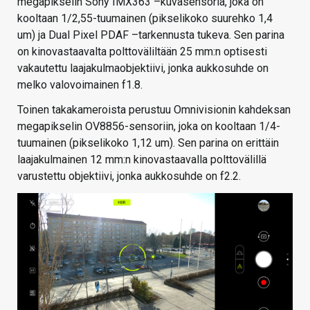
megapikselin Sony IMX363 –kuvasensoria, joka on
kooltaan 1/2,55-tuumainen (pikselikoko suurehko 1,4
um) ja Dual Pixel PDAF –tarkennusta tukeva. Sen parina
on kinovastaavalta polttoväliltään 25 mm:n optisesti
vakautettu laajakulmaobjektiivi, jonka aukkosuhde on
melko valovoimainen f1.8.
Toinen takakameroista perustuu Omnivisionin kahdeksan
megapikselin OV8856-sensoriin, joka on kooltaan 1/4-
tuumainen (pikselikoko 1,12 um). Sen parina on erittäin
laajakulmainen 12 mm:n kinovastaavalla polttovälillä
varustettu objektiivi, jonka aukkosuhde on f2.2.