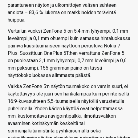
parantuneen näytön ja ulkomittojen välisen suhteen
ansiota – 83,6 % lukema on markkinoiden terävintä
huippua.
Vertailun vuoksi ZenFone 5 on 5,4 mm lyhyempi, 0,1 mm
leveämpi ja 0,1 mm ohuempi kuin samassa hintaluokassa
painiva kuusituumaiseen näyttöön perustuva Nokia 7
Plus. Suosittuun OnePlus 5T:hen verrattuna ZenFone 5
on puolestaan 3,1 mm lyhyempi, 0,7 mm leveämpi ja 0,6
mm paksumpi. 155 gramman paino on tässä
näyttökokoluokassa alimmasta päästä.
Vaikka ZenFone 5:n näytön tuumakoko on varsin suuri, ei
käytettävyys ole juuri sen hankalampaa kuin perinteisellä
16:9-kuvasuhteen 5,5-tuumaisella näytöllä varustetulla
puhelimella. Yhden käden käyttöä ovat helpottamassa
mm. kustomoitava navigointipalkki, ilmoitusvalikon
avaaminen kotinäkymän keskeltä tai
sormenjälkitunnistinta pyyhkäisemällä sekä