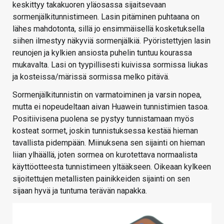
keskittyy takakuoren yläosassa sijaitsevaan
sormenjälkitunnistimeen. Lasin pitäminen puhtaana on
lähes mahdotonta, sillä jo ensimmäisellä kosketuksella
siihen ilmestyy näkyviä sormenjälkiä. Pyöristettyjen lasin
reunojen ja kylkien ansiosta puhelin tuntuu kourassa
mukavalta. Lasi on tyypillisesti kuivissa sormissa liukas
ja kosteissa/märissä sormissa melko pitävä.
Sormenjälkitunnistin on varmatoiminen ja varsin nopea,
mutta ei nopeudeltaan aivan Huawein tunnistimien tasoa.
Positiivisena puolena se pystyy tunnistamaan myös
kosteat sormet, joskin tunnistuksessa kestää hieman
tavallista pidempään. Miinuksena sen sijainti on hieman
liian ylhäällä, joten sormea on kurotettava normaalista
käyttöotteesta tunnistimeen yltääkseen. Oikeaan kylkeen
sijoitettujen metallisten painikkeiden sijainti on sen
sijaan hyvä ja tuntuma terävän napakka.