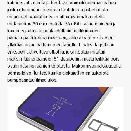
kaksoisvahvistinta ja tuottavat voimakkaimman äänen,
jonka olemme io-techissä testatuista puhelimista
mitanneet. Vakiotilassa maksimivoimakkuudella
mittasimme 30 cm:n päästä 76 dBA:n äänenpaineen ja
kaiutin sijoittuu äänenlaadultaan markkinoiden
parhaimpaan kolmannekseen, vaikka bassotoisto on
ylläkään aivan parhaimpien tasolle. Lisäksi tarjolla on
erikseen aktivoitava ulkotila, joka nostaa mitatun
maksimiäänenpaineen 81 desibeliin, mutta leikkaa pois
osan matalien äänien toistosta. Maksimivoimakkuudella
sormella voi tuntea, kuinka alakaiuttimien aukoista
pumppaantuu ilmaa ulos.