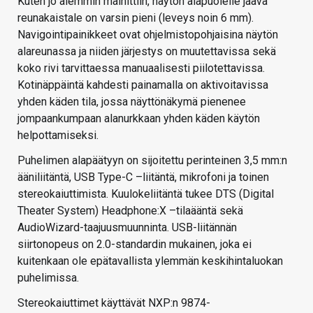
Kuten jo aiemmin mainittiin, näytön alapuolelle jäävä
reunakaistale on varsin pieni (leveys noin 6 mm).
Navigointipainikkeet ovat ohjelmistopohjaisina näytön
alareunassa ja niiden järjestys on muutettavissa sekä
koko rivi tarvittaessa manuaalisesti piilotettavissa.
Kotinäppäintä kahdesti painamalla on aktivoitavissa
yhden käden tila, jossa näyttönäkymä pienenee
jompaankumpaan alanurkkaan yhden käden käytön
helpottamiseksi.
Puhelimen alapäätyyn on sijoitettu perinteinen 3,5 mm:n
ääniliitäntä, USB Type-C –liitäntä, mikrofoni ja toinen
stereokaiuttimista. Kuulokeliitäntä tukee DTS (Digital
Theater System) Headphone:X –tilaääntä sekä
AudioWizard-taajuusmuunninta. USB-liitännän
siirtonopeus on 2.0-standardin mukainen, joka ei
kuitenkaan ole epätavallista ylemmän keskihintaluokan
puhelimissa.
Stereokaiuttimet käyttävät NXP:n 9874-