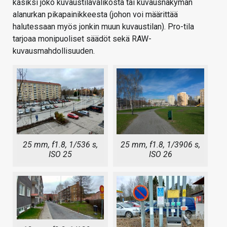
käsiksi joko kuvaustilavalikosta tai kuvausnäkymän
alanurkan pikapainikkeesta (johon voi määrittää
halutessaan myös jonkin muun kuvaustilan). Pro-tila
tarjoaa monipuoliset säädöt sekä RAW-
kuvausmahdollisuuden.
25 mm, f1.8, 1/536 s,
25 mm, f1.8, 1/3906 s,
ISO 25
ISO 26