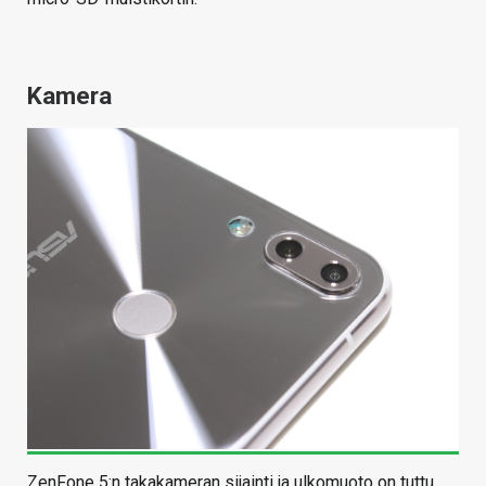
Kamera
ZenFone 5:n takakameran sijainti ja ulkomuoto on tuttu