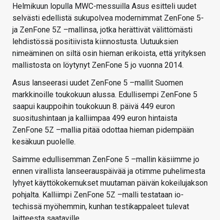
Helmikuun lopulla MWC-messuilla Asus esitteli uudet
selvästi edellistä sukupolvea modernimmat ZenFone 5-
ja ZenFone 5Z –mallinsa, jotka herättivät välittömästi
lehdistössä positiivista kiinnostusta. Uutuuksien
nimeäminen on siltä osin hieman erikoista, että yrityksen
mallistosta on löytynyt ZenFone 5 jo vuonna 2014.
Asus lanseerasi uudet ZenFone 5 –mallit Suomen
markkinoille toukokuun alussa. Edullisempi ZenFone 5
saapui kauppoihin toukokuun 8. päivä 449 euron
suositushintaan ja kalliimpaa 499 euron hintaista
ZenFone 5Z –mallia pitää odottaa hieman pidempään
kesäkuun puolelle.
Saimme edullisemman ZenFone 5 –mallin käsiimme jo
ennen virallista lanseerauspäivää ja otimme puhelimesta
lyhyet käyttökokemukset muutaman päivän kokeilujakson
pohjalta. Kalliimpi ZenFone 5Z –malli testataan io-
techissä myöhemmin, kunhan testikappaleet tulevat
laitteesta saataville.