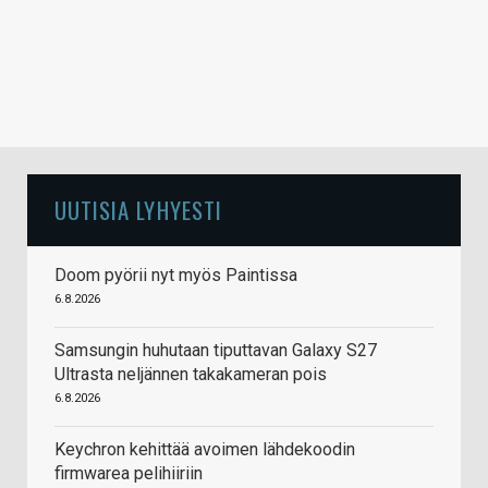
UUTISIA LYHYESTI
Doom pyörii nyt myös Paintissa
6.8.2026
Samsungin huhutaan tiputtavan Galaxy S27
Ultrasta neljännen takakameran pois
6.8.2026
Keychron kehittää avoimen lähdekoodin
firmwarea pelihiiriin