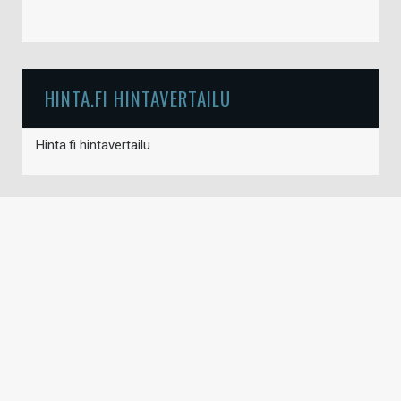
HINTA.FI HINTAVERTAILU
Hinta.fi hintavertailu