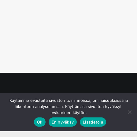
© S&J Media Oy
Käytämme evästeitä sivuston toiminnoissa, ominaisuuksissa ja
liikenteen analysoinnissa. Käyttämällä sivustoa hyväksyt
evästeiden käytön.
Ok
En hyväksy
Lisätietoja
;