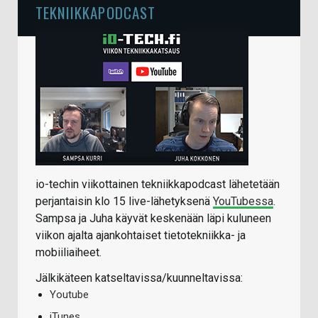
TEKNIIKKAPODCAST
io-techin viikottainen tekniikkapodcast lähetetään
perjantaisin klo 15 live-lähetyksenä
YouTubessa
.
Sampsa ja Juha käyvät keskenään läpi kuluneen
viikon ajalta ajankohtaiset tietotekniikka- ja
mobiiliaiheet.
Jälkikäteen katseltavissa/kuunneltavissa:
Youtube
iTunes