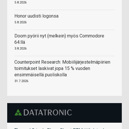
5.8.2026
Honor uudisti logonsa
5.8.2026
Doom pyörii nyt (melkein) myös Commodore
64:llä
3.8.2026
Counterpoint Research: Mobiilijärjestelmäpiirien
toimitukset laskivat jopa 15 % vuoden
ensimmäisellä puoliskolla
31.7.2026