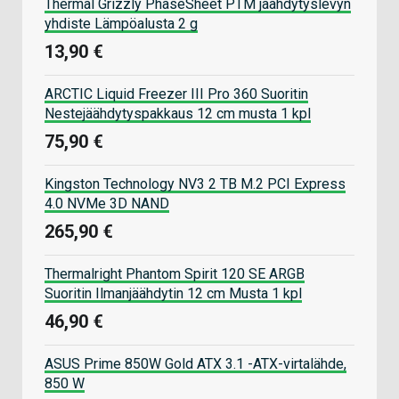
Thermal Grizzly PhaseSheet PTM jäähdytyslevyn
yhdiste Lämpöalusta 2 g
13,90 €
ARCTIC Liquid Freezer III Pro 360 Suoritin
Nestejäähdytyspakkaus 12 cm musta 1 kpl
75,90 €
Kingston Technology NV3 2 TB M.2 PCI Express
4.0 NVMe 3D NAND
265,90 €
Thermalright Phantom Spirit 120 SE ARGB
Suoritin Ilmanjäähdytin 12 cm Musta 1 kpl
46,90 €
ASUS Prime 850W Gold ATX 3.1 -ATX-virtalähde,
850 W