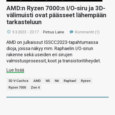
AMD:n Ryzen 7000:n I/O-siru ja 3D-
välimuisti ovat päässeet lähempään
tarkasteluun
9.3.2023 - 23:17
/
Petrus Laine
Kommentit (1)
AMD on julkaissut ISSCC2023-tapahtumassa
dioja, joissa näkyy mm. Raphaelin I/O-sirun
rakenne sekä useiden eri sirujen
valmistusprosessit, koot ja transistoritiheydet.
Lue lisää
3D V-Cachce
AMD
N5
N6
Raphael
Ryzen
Ryzen 7000
Zen 4