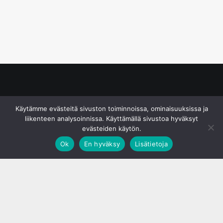
© S&J Media Oy
Käytämme evästeitä sivuston toiminnoissa, ominaisuuksissa ja
liikenteen analysoinnissa. Käyttämällä sivustoa hyväksyt
evästeiden käytön.
Ok
En hyväksy
Lisätietoja
;