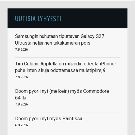
UUTISIA LYHYESTI
Samsungin huhutaan tiputtavan Galaxy S27
Ultrasta neljännen takakameran pois
7.8.2026
Tim Culpan: Applella on miljardin edestä iPhone-
puhelinten siruja odottamassa muistipiirejä
7.8.2026
Doom pyörii nyt (melkein) myös Commodore
64:llä
7.8.2026
Doom pyörii nyt myös Paintissa
6.8.2026