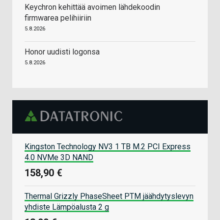
Keychron kehittää avoimen lähdekoodin
firmwarea pelihiiriin
5.8.2026
Honor uudisti logonsa
5.8.2026
Kingston Technology NV3 1 TB M.2 PCI Express
4.0 NVMe 3D NAND
158,90 €
Thermal Grizzly PhaseSheet PTM jäähdytyslevyn
yhdiste Lämpöalusta 2 g