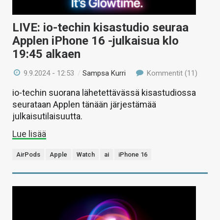
LIVE: io-techin kisastudio seuraa
Applen iPhone 16 -julkaisua klo
19:45 alkaen
9.9.2024 - 12:53
/
Sampsa Kurri
Kommentit (11)
io-techin suorana lähetettävässä kisastudiossa
seurataan Applen tänään järjestämää
julkaisutilaisuutta.
Lue lisää
AirPods
Apple
Watch
ai
iPhone 16