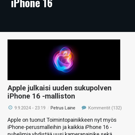
iPhone 16
ARTIKKELIT
VIDEOT
TECHBBS
TIETOA
HINTA.FI
KAUPPA
VAIHDA TEEMA
Apple julkaisi uuden sukupolven
iPhone 16 -malliston
9.9.2024 - 23:19
/
Petrus Laine
Kommentit (132)
HAKU
Apple on tuonut Toimintopainikkeen nyt myös
iPhone-perusmalleihin ja kaikkia iPhone 16 -
puhelimia yhdistää uusi kamerapainike sekä