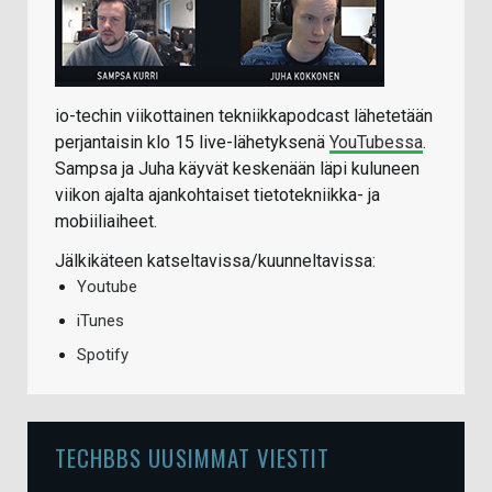
io-techin viikottainen tekniikkapodcast lähetetään
perjantaisin klo 15 live-lähetyksenä
YouTubessa
.
Sampsa ja Juha käyvät keskenään läpi kuluneen
viikon ajalta ajankohtaiset tietotekniikka- ja
mobiiliaiheet.
Jälkikäteen katseltavissa/kuunneltavissa:
Youtube
iTunes
Spotify
TECHBBS UUSIMMAT VIESTIT