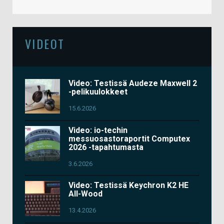
VIDEOT
Video: Testissä Audeze Maxwell 2
-pelikuulokkeet
15.6.2026
Video: io-techin
messuosastoraportit Computex
2026 -tapahtumasta
3.6.2026
Video: Testissä Keychron K2 HE
All-Wood
13.4.2026