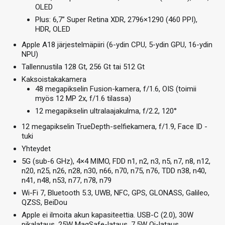
OLED
Plus: 6,7” Super Retina XDR, 2796×1290 (460 PPI),
HDR, OLED
Apple A18 järjestelmäpiiri (6-ydin CPU, 5-ydin GPU, 16-ydin
NPU)
Tallennustila 128 Gt, 256 Gt tai 512 Gt
Kaksoistakakamera
48 megapikselin Fusion-kamera, f/1.6, OIS (toimii
myös 12 MP 2x, f/1.6 tilassa)
12 megapikselin ultralaajakulma, f/2.2, 120°
12 megapikselin TrueDepth-selfiekamera, f/1.9, Face ID -
tuki
Yhteydet
5G (sub-6 GHz), 4×4 MIMO, FDD n1, n2, n3, n5, n7, n8, n12,
n20, n25, n26, n28, n30, n66, n70, n75, n76, TDD n38, n40,
n41, n48, n53, n77, n78, n79
Wi-Fi 7, Bluetooth 5.3, UWB, NFC, GPS, GLONASS, Galileo,
QZSS, BeiDou
Apple ei ilmoita akun kapasiteettia. USB-C (2.0), 30W
pikalataus, 25W MagSafe-lataus, 7,5W Qi-lataus