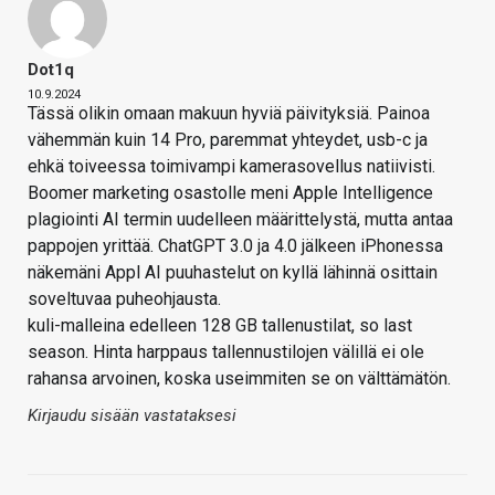
Dot1q
10.9.2024
Tässä olikin omaan makuun hyviä päivityksiä. Painoa
vähemmän kuin 14 Pro, paremmat yhteydet, usb-c ja
ehkä toiveessa toimivampi kamerasovellus natiivisti.
Boomer marketing osastolle meni Apple Intelligence
plagiointi AI termin uudelleen määrittelystä, mutta antaa
pappojen yrittää. ChatGPT 3.0 ja 4.0 jälkeen iPhonessa
näkemäni Appl AI puuhastelut on kyllä lähinnä osittain
soveltuvaa puheohjausta.
kuli-malleina edelleen 128 GB tallenustilat, so last
season. Hinta harppaus tallennustilojen välillä ei ole
rahansa arvoinen, koska useimmiten se on välttämätön.
Kirjaudu sisään vastataksesi