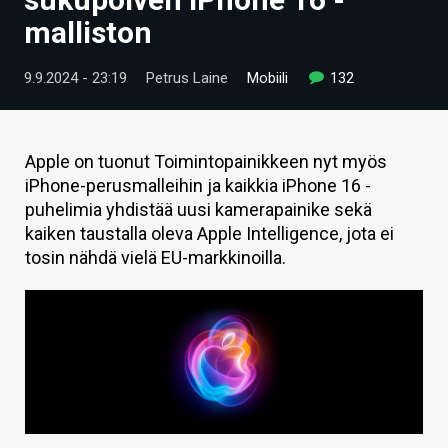
ARTIKKELIT
malliston
VIDEOT
9.9.2024 - 23:19
Petrus Laine
Mobiili
132
TECHBBS
TIETOA
Apple on tuonut Toimintopainikkeen nyt myös
iPhone-perusmalleihin ja kaikkia iPhone 16 -
HINTA.FI
puhelimia yhdistää uusi kamerapainike sekä
kaiken taustalla oleva Apple Intelligence, jota ei
KAUPPA
tosin nähdä vielä EU-markkinoilla.
VAIHDA TEEMA
HAKU