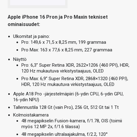
Apple iPhone 16 Pron ja Pro Maxin tekniset
ominaisuudet:
Ulkomitat ja paino:
Pro: 149,6 x 71,5 x 8,25 mm, 199 grammaa
Pro Max: 163 x 77,6 x 8,25 mm, 227 grammaa
Näyttö
Pro: 6,3” Super Retina XDR, 2622×1206 (460 PPI), HDR,
120 Hz mukautuva virkistystaajuus, OLED
Pro Max: 6,9” Super Retina XDR, 2868×1320 (460 PPI),
HDR, 120 Hz mukautuva virkistystaajuus, OLED
Apple A18 Pro -järjestelmäpiiri (6-ydin CPU, 6-ydin GPU,
16-ydin NPU)
Tallennustila 128 Gt (vain Pro), 256 Gt, 512 Gt tai 1 Tt
Kolmoistakamera
48 megapikselin Fusion-kamera, f/1.78, OIS (toimii
myös 12 MP 2x, f/1.6 tilassa)
48 megapikselin ultralaajakulma, f/2.2, 120°