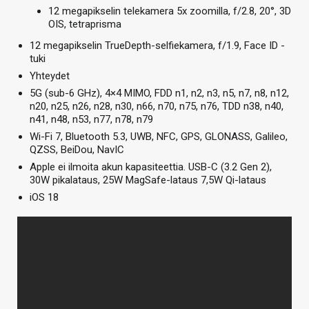
12 megapikselin telekamera 5x zoomilla, f/2.8, 20°, 3D
OIS, tetraprisma
12 megapikselin TrueDepth-selfiekamera, f/1.9, Face ID -
tuki
Yhteydet
5G (sub-6 GHz), 4×4 MIMO, FDD n1, n2, n3, n5, n7, n8, n12,
n20, n25, n26, n28, n30, n66, n70, n75, n76, TDD n38, n40,
n41, n48, n53, n77, n78, n79
Wi-Fi 7, Bluetooth 5.3, UWB, NFC, GPS, GLONASS, Galileo,
QZSS, BeiDou, NavIC
Apple ei ilmoita akun kapasiteettia. USB-C (3.2 Gen 2),
30W pikalataus, 25W MagSafe-lataus 7,5W Qi-lataus
iOS 18