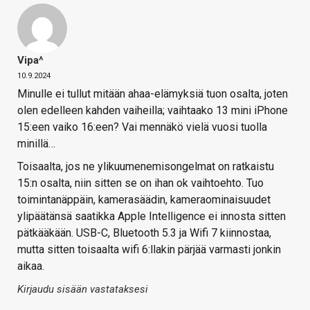
Vipa^
10.9.2024
Minulle ei tullut mitään ahaa-elämyksiä tuon osalta, joten
olen edelleen kahden vaiheilla; vaihtaako 13 mini iPhone
15:een vaiko 16:een? Vai mennäkö vielä vuosi tuolla
minillä…
Toisaalta, jos ne ylikuumenemisongelmat on ratkaistu
15:n osalta, niin sitten se on ihan ok vaihtoehto. Tuo
toimintanäppäin, kamerasäädin, kameraominaisuudet
ylipäätänsä saatikka Apple Intelligence ei innosta sitten
pätkääkään. USB-C, Bluetooth 5.3 ja Wifi 7 kiinnostaa,
mutta sitten toisaalta wifi 6:llakin pärjää varmasti jonkin
aikaa.
Kirjaudu sisään vastataksesi