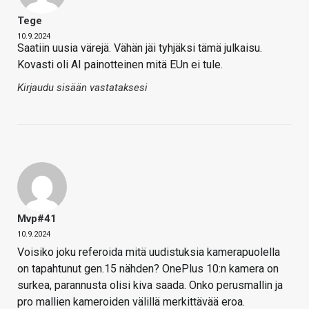
Tege
10.9.2024
Saatiin uusia värejä. Vähän jäi tyhjäksi tämä julkaisu.
Kovasti oli AI painotteinen mitä EUn ei tule.
Kirjaudu sisään vastataksesi
Mvp#41
10.9.2024
Voisiko joku referoida mitä uudistuksia kamerapuolella
on tapahtunut gen.15 nähden? OnePlus 10:n kamera on
surkea, parannusta olisi kiva saada. Onko perusmallin ja
pro mallien kameroiden välillä merkittävää eroa.