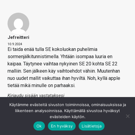
Jefreitteri
10.9.2024
Ei taida enää tulla SE kokoluokan puhelimia
sormenjälkitunnistimella. Yhtään isompaa luuria en
kaipaa. Täytynee vaihtaa nykyinen SE 20 kohta SE 22
malliin. Sen jälkeen käy vaihtoehdot vähiin. Muutenhan
nuo uudet mallit vaikuttaa ihan hyviltä. Noh, kyllä apple
tietää mikä minulle on parhaaksi.
Kirjaudu sisään vastataksesi
Käytämme evästeitä sivuston toiminnoissa, ominaisuuksissa ja
liikenteen analysoinnissa. Käyttämällä sivustoa hyväksyt
evästeiden käytön.
Ok
En hyväksy
Lisätietoja