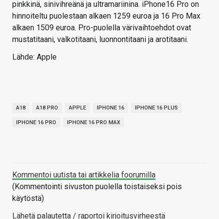
pinkkinä, sinivihreänä ja ultramariinina. iPhone16 Pro on
hinnoiteltu puolestaan alkaen 1259 euroa ja 16 Pro Max
alkaen 1509 euroa. Pro-puolella värivaihtoehdot ovat
mustatitaani, valkotitaani, luonnontitaani ja arotitaani.
Lähde: Apple
A18
A18 PRO
APPLE
IPHONE 16
IPHONE 16 PLUS
IPHONE 16 PRO
IPHONE 16 PRO MAX
Kommentoi uutista tai artikkelia foorumilla
(Kommentointi sivuston puolella toistaiseksi pois
käytöstä)
Lähetä palautetta / raportoi kirjoitusvirheestä