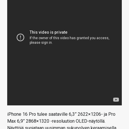
iPhone 16 Pro tulee saataville 6,3” 2622×1206- ja Pro
Max 6,9” 2868×1320 -resoluution OLED-näytöllä.
Näyttöjä suojataan uusimman sukupolven keraamisella