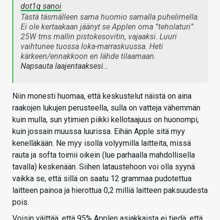
dot1q sanoi
Tästä täsmälleen sama huomio samalla puhelimella.
Ei ole kertaakaan jäänyt se Applen oma ”teholaturi”
25W tms mallin pistokesovitin, vajaaksi. Luuri
vaihtunee tuossa loka-marraskuussa. Heti
kärkeen/ennakkoon en lähde tilaamaan.
Napsauta laajentaaksesi…
Niin monesti huomaa, että keskustelut näistä on aina
raakojen lukujen perusteella, sulla on vatteja vähemmän
kuin mulla, sun ytimien piikki kellotaajuus on huonompi,
kuin jossain muussa luurissa. Eihän Apple sitä myy
kenelläkään. Ne myy isolla volyymilla laitteita, missä
rauta ja softa toimii oikein (lue parhaalla mahdollisella
tavalla) keskenään. Siihen lataustehoon voi olla syynä
vaikka se, että sillä on saatu 12 grammaa pudotettua
laitteen painoa ja hierottua 0,2 milliä laitteen paksuudesta
pois.
Voisin väittää, että 95% Applen asiakkaista ei tiedä, että