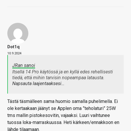
Dot1q
10.9.2024
JRan sanoi
Itsellä 14 Pro käytössä ja en kyllä edes rehellisesti
tiedä, että mihin tarvisin nopeampaa latausta.
Napsauta laajentaaksesi…
Tästä täsmälleen sama huomio samalla puhelimella. Ei
ole kertaakaan jäänyt se Applen oma ”teholaturi” 25W
tms mallin pistokesovitin, vajaaksi. Luuri vaihtunee
tuossa loka-marraskuussa. Heti kärkeen/ennakkoon en
lähde tilaamaan.