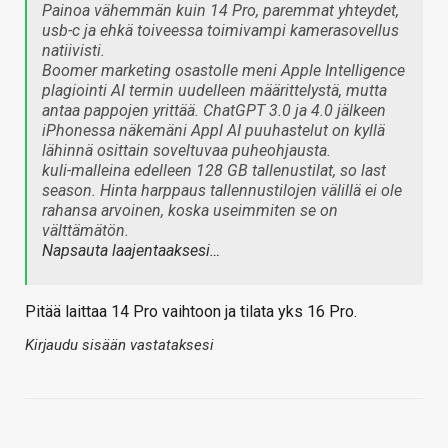
Painoa vähemmän kuin 14 Pro, paremmat yhteydet,
usb-c ja ehkä toiveessa toimivampi kamerasovellus
natiivisti.
Boomer marketing osastolle meni Apple Intelligence
plagiointi AI termin uudelleen määrittelystä, mutta
antaa pappojen yrittää. ChatGPT 3.0 ja 4.0 jälkeen
iPhonessa näkemäni Appl AI puuhastelut on kyllä
lähinnä osittain soveltuvaa puheohjausta.
kuli-malleina edelleen 128 GB tallenustilat, so last
season. Hinta harppaus tallennustilojen välillä ei ole
rahansa arvoinen, koska useimmiten se on
välttämätön.
Napsauta laajentaaksesi…
Pitää laittaa 14 Pro vaihtoon ja tilata yks 16 Pro.
Kirjaudu sisään vastataksesi