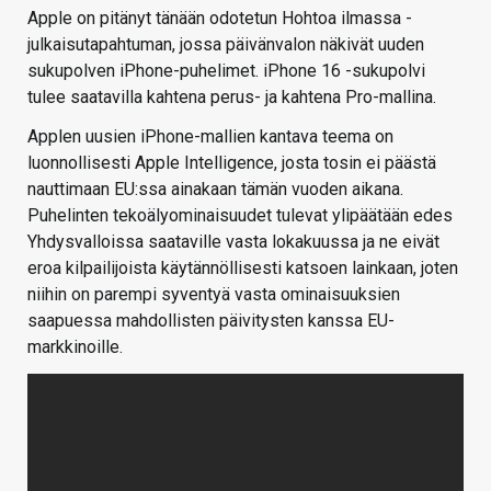
Apple on pitänyt tänään odotetun Hohtoa ilmassa -
julkaisutapahtuman, jossa päivänvalon näkivät uuden
sukupolven iPhone-puhelimet. iPhone 16 -sukupolvi
tulee saatavilla kahtena perus- ja kahtena Pro-mallina.
Applen uusien iPhone-mallien kantava teema on
luonnollisesti Apple Intelligence, josta tosin ei päästä
nauttimaan EU:ssa ainakaan tämän vuoden aikana.
Puhelinten tekoälyominaisuudet tulevat ylipäätään edes
Yhdysvalloissa saataville vasta lokakuussa ja ne eivät
eroa kilpailijoista käytännöllisesti katsoen lainkaan, joten
niihin on parempi syventyä vasta ominaisuuksien
saapuessa mahdollisten päivitysten kanssa EU-
markkinoille.