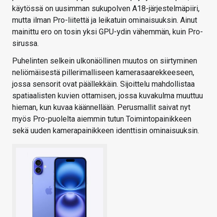
käytössä on uusimman sukupolven A18-järjestelmäpiiri,
mutta ilman Pro-liitettä ja leikatuin ominaisuuksin. Ainut
mainittu ero on tosin yksi GPU-ydin vähemmän, kuin Pro-
sirussa.
Puhelinten selkein ulkonäöllinen muutos on siirtyminen
neliömäisestä pillerimalliseen kamerasaarekkeeseen,
jossa sensorit ovat päällekkäin. Sijoittelu mahdollistaa
spatiaalisten kuvien ottamisen, jossa kuvakulma muuttuu
hieman, kun kuvaa käännellään. Perusmallit saivat nyt
myös Pro-puolelta aiemmin tutun Toimintopainikkeen
sekä uuden kamerapainikkeen identtisin ominaisuuksin.