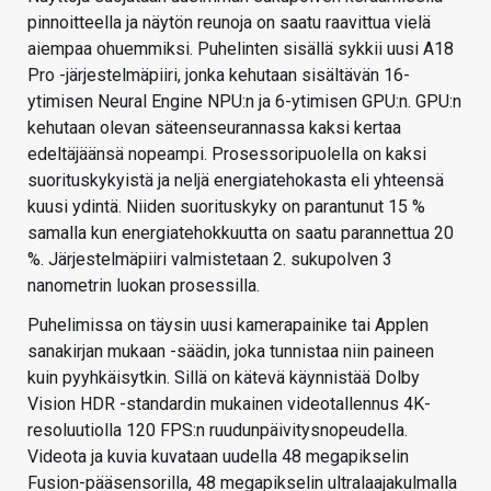
pinnoitteella ja näytön reunoja on saatu raavittua vielä
aiempaa ohuemmiksi. Puhelinten sisällä sykkii uusi A18
Pro -järjestelmäpiiri, jonka kehutaan sisältävän 16-
ytimisen Neural Engine NPU:n ja 6-ytimisen GPU:n. GPU:n
kehutaan olevan säteenseurannassa kaksi kertaa
edeltäjäänsä nopeampi. Prosessoripuolella on kaksi
suorituskykyistä ja neljä energiatehokasta eli yhteensä
kuusi ydintä. Niiden suorituskyky on parantunut 15 %
samalla kun energiatehokkuutta on saatu parannettua 20
%. Järjestelmäpiiri valmistetaan 2. sukupolven 3
nanometrin luokan prosessilla.
Puhelimissa on täysin uusi kamerapainike tai Applen
sanakirjan mukaan -säädin, joka tunnistaa niin paineen
kuin pyyhkäisytkin. Sillä on kätevä käynnistää Dolby
Vision HDR -standardin mukainen videotallennus 4K-
resoluutiolla 120 FPS:n ruudunpäivitysnopeudella.
Videota ja kuvia kuvataan uudella 48 megapikselin
Fusion-pääsensorilla, 48 megapikselin ultralaajakulmalla