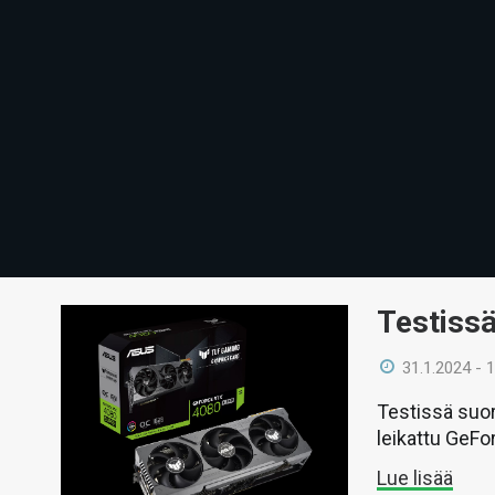
Testiss
31.1.2024 - 
Testissä suo
leikattu GeFo
Lue lisää