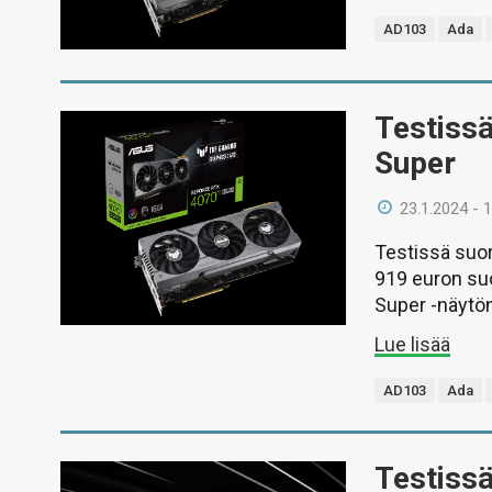
AD103
Ada
Testiss
Super
23.1.2024 - 
Testissä suo
919 euron su
Super -näytön
Lue lisää
AD103
Ada
Testiss