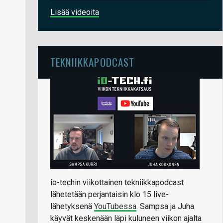
Lisää videoita
TEKNIIKKAPODCAST
io-techin viikottainen tekniikkapodcast
lähetetään perjantaisin klo 15 live-
lähetyksenä
YouTubessa
. Sampsa ja Juha
käyvät keskenään läpi kuluneen viikon ajalta