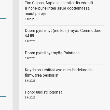
Tim Culpan: Applella on miljardin edestä
iPhone-puhelinten siruja odottamassa
muistipiirejä
8.8.2026
Doom pyörii nyt (melkein) myös Commodore
64:llä
7.8.2026
Doom pyörii nyt myös Paintissa
6.8.2026
Keychron kehittää avoimen lähdekoodin
firmwarea pelihiiriin
5.8.2026
Honor uudisti logonsa
5.8.2026