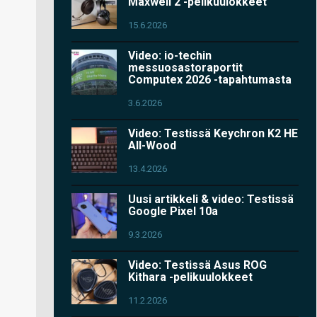
Maxwell 2 -pelikuulokkeet
15.6.2026
Video: io-techin
messuosastoraportit
Computex 2026 -tapahtumasta
3.6.2026
Video: Testissä Keychron K2 HE
All-Wood
13.4.2026
Uusi artikkeli & video: Testissä
Google Pixel 10a
9.3.2026
Video: Testissä Asus ROG
Kithara -pelikuulokkeet
11.2.2026