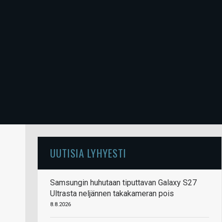
UUTISIA LYHYESTI
Samsungin huhutaan tiputtavan Galaxy S27
Ultrasta neljännen takakameran pois
8.8.2026