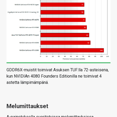
GDDR6X-muistit toimivat Asuksen TUF:lla 72-asteisena,
kun NVIDIAn 4080 Founders Editionilla ne toimivat 4
astetta lämpimämpänä.
Melumittaukset
A-painotuksella suoritetuissa melumittauksissa