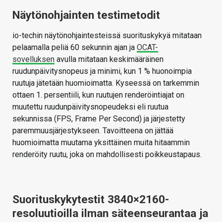
Näytönohjainten testimetodit
io-techin näytönohjaintesteissä suorituskykyä mitataan
pelaamalla peliä 60 sekunnin ajan ja
OCAT-
sovelluksen
avulla mitataan keskimääräinen
ruudunpäivitysnopeus ja minimi, kun 1 % huonoimpia
ruutuja jätetään huomioimatta. Kyseessä on tarkemmin
ottaen 1. persentiili, kun ruutujen renderöintiajat on
muutettu ruudunpäivitysnopeudeksi eli ruutua
sekunnissa (FPS, Frame Per Second) ja järjestetty
paremmuusjärjestykseen. Tavoitteena on jättää
huomioimatta muutama yksittäinen muita hitaammin
renderöity ruutu, joka on mahdollisesti poikkeustapaus.
Suorituskykytestit 3840×2160-
resoluutioilla ilman säteenseurantaa ja