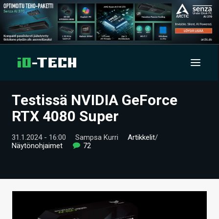
Testissä NVIDIA GeForce
UUTISET
RTX 4080 Super
ARTIKKELIT
31.1.2024 - 16:00
Sampsa Kurri
Artikkelit
/
Näytönohjaimet
72
VIDEOT
TECHBBS
TIETOA
HINTA.FI