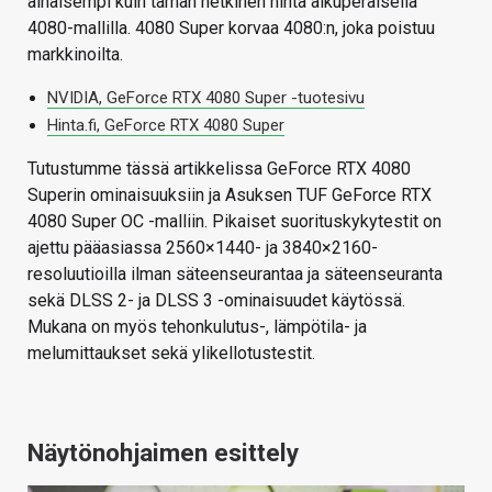
alhaisempi kuin tämän hetkinen hinta alkuperäisellä
4080-mallilla. 4080 Super korvaa 4080:n, joka poistuu
markkinoilta.
NVIDIA, GeForce RTX 4080 Super -tuotesivu
Hinta.fi, GeForce RTX 4080 Super
Tutustumme tässä artikkelissa GeForce RTX 4080
Superin ominaisuuksiin ja Asuksen TUF GeForce RTX
4080 Super OC -malliin. Pikaiset suorituskykytestit on
ajettu pääasiassa 2560×1440- ja 3840×2160-
resoluutioilla ilman säteenseurantaa ja säteenseuranta
sekä DLSS 2- ja DLSS 3 -ominaisuudet käytössä.
Mukana on myös tehonkulutus-, lämpötila- ja
melumittaukset sekä ylikellotustestit.
Näytönohjaimen esittely