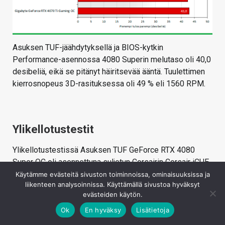
Asuksen TUF-jäähdytyksellä ja BIOS-kytkin
Performance-asennossa 4080 Superin melutaso oli 40,0
desibeliä, eikä se pitänyt häiritsevää ääntä. Tuulettimen
kierrosnopeus 3D-rasituksessa oli 49 % eli 1560 RPM.
Ylikellotustestit
Ylikellotustestissä Asuksen TUF GeForce RTX 4080
Super OC oli asennettuna suljetun Corsairin Corsair iCUE
5000T RGB -kotelon sisälle. Power- ja Temp Target- eli
Käytämme evästeitä sivuston toiminnoissa, ominaisuuksissa ja
liikenteen analysoinnissa. Käyttämällä sivustoa hyväksyt
tehonkulutuksen ja lämpötilan ylärajat nostettiin
evästeiden käytön.
maksimiin eli +10 %:iin ja 88 asteeseen. Tuulettimen
kierrosnopeuden annettiin olla lämpötilan mukaan
Ok
En hyväksy
Lisätietoja
automaattisesti säätyvässä Auto-asennossa. Saavutetut