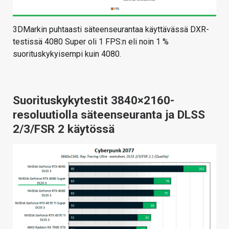
3DMarkin puhtaasti säteenseurantaa käyttävässä DXR-
testissä 4080 Super oli 1 FPS:n eli noin 1 %
suorituskykyisempi kuin 4080.
Suorituskykytestit 3840×2160-
resoluutiolla säteenseuranta ja DLSS
2/3/FSR 2 käytössä