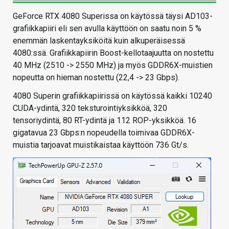
GeForce RTX 4080 Superissa on käytössä täysi AD103-
grafiikkapiiri eli sen avulla käyttöön on saatu noin 5 %
enemmän laskentayksiköitä kuin alkuperäisessä
4080:ssä. Grafiikkapiirin Boost-kellotaajuutta on nostettu
40 MHz (2510 -> 2550 MHz) ja myös GDDR6X-muistien
nopeutta on hieman nostettu (22,4 -> 23 Gbps).
4080 Superin grafiikkapiirissä on käytössä kaikki 10240
CUDA-ydintä, 320 teksturointiyksikköä, 320
tensoriydintä, 80 RT-ydintä ja 112 ROP-yksikköä. 16
gigatavua 23 Gbps:n nopeudella toimivaa GDDR6X-
muistia tarjoavat muistikaistaa käyttöön 736 Gt/s.