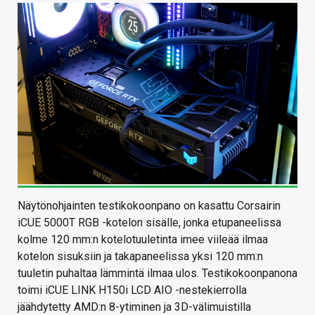
Näytönohjainten testikokoonpano on kasattu Corsairin
iCUE 5000T RGB -kotelon sisälle, jonka etupaneelissa
kolme 120 mm:n kotelotuuletinta imee viileää ilmaa
kotelon sisuksiin ja takapaneelissa yksi 120 mm:n
tuuletin puhaltaa lämmintä ilmaa ulos. Testikokoonpanona
toimi iCUE LINK H150i LCD AIO -nestekierrolla
jäähdytetty AMD:n 8-ytiminen ja 3D-välimuistilla