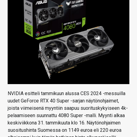
KAUPPA
VAIHDA TEEMA
HAKU
NVIDIA esitteli tammikuun alussa CES 2024 -messuilla
uudet GeForce RTX 40 Super -sarjan näytönohjaimet,
joista viimeisenä myyntiin saapuu suorituskykyiseen 4k-
pelaamiseen suunnattu 4080 Super -malli. Myynti alkaa
keskiviikkona 31. tammikuuta klo 16. Näytönohjaimen
suositushinta Suomessa on 1149 euroa eli 220 euroa