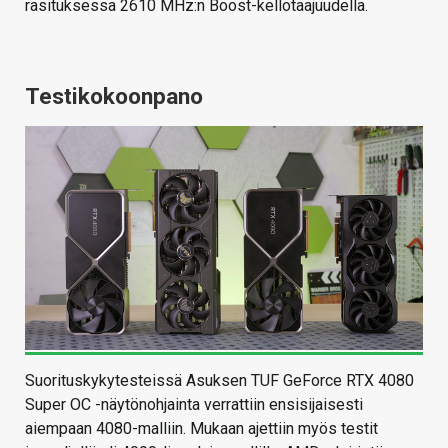
rasituksessa 2610 MHz:n Boost-kellotaajuudella.
Testikokoonpano
Suorituskykytesteissä Asuksen TUF GeForce RTX 4080
Super OC -näytönohjainta verrattiin ensisijaisesti
aiempaan 4080-malliin. Mukaan ajettiin myös testit