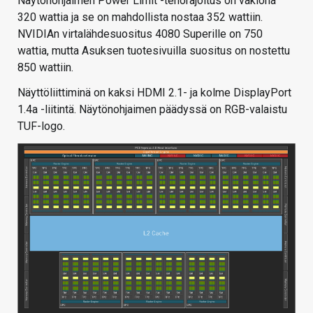
Näytönohjaimen Power Limit -tehorajoitus on vakiona
320 wattia ja se on mahdollista nostaa 352 wattiin.
NVIDIAn virtalähdesuositus 4080 Superille on 750
wattia, mutta Asuksen tuotesivuilla suositus on nostettu
850 wattiin.
Näyttöliittiminä on kaksi HDMI 2.1- ja kolme DisplayPort
1.4a -liitintä. Näytönohjaimen päädyssä on RGB-valaistu
TUF-logo.