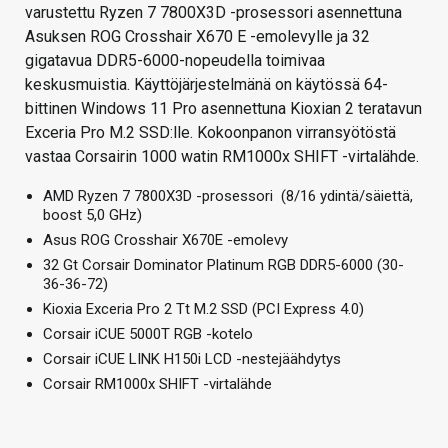
varustettu Ryzen 7 7800X3D -prosessori asennettuna
Asuksen ROG Crosshair X670 E -emolevylle ja 32
gigatavua DDR5-6000-nopeudella toimivaa
keskusmuistia. Käyttöjärjestelmänä on käytössä 64-
bittinen Windows 11 Pro asennettuna Kioxian 2 teratavun
Exceria Pro M.2 SSD:lle. Kokoonpanon virransyötöstä
vastaa Corsairin 1000 watin RM1000x SHIFT -virtalähde.
AMD Ryzen 7 7800X3D -prosessori (8/16 ydintä/säiettä,
boost 5,0 GHz)
Asus ROG Crosshair X670E -emolevy
32 Gt Corsair Dominator Platinum RGB DDR5-6000 (30-
36-36-72)
Kioxia Exceria Pro 2 Tt M.2 SSD (PCI Express 4.0)
Corsair iCUE 5000T RGB -kotelo
Corsair iCUE LINK H150i LCD -nestejäähdytys
Corsair RM1000x SHIFT -virtalähde