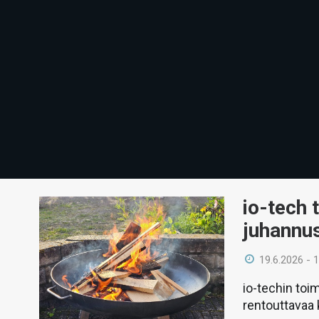
io-tech 
juhannu
19.6.2026 - 
io-techin toim
rentouttavaa 