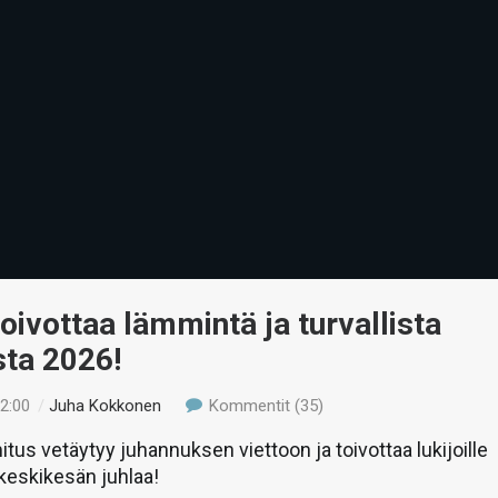
toivottaa lämmintä ja turvallista
sta 2026!
12:00
/
Juha Kokkonen
Kommentit (35)
itus vetäytyy juhannuksen viettoon ja toivottaa lukijoille
keskikesän juhlaa!