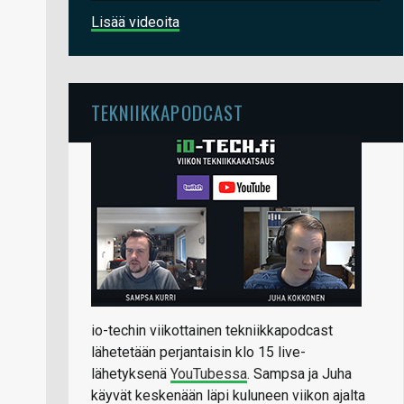
Lisää videoita
TEKNIIKKAPODCAST
io-techin viikottainen tekniikkapodcast
lähetetään perjantaisin klo 15 live-
lähetyksenä
YouTubessa
. Sampsa ja Juha
käyvät keskenään läpi kuluneen viikon ajalta