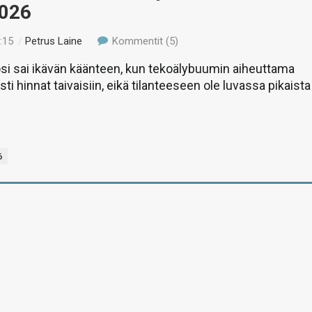
2026
:15
/
Petrus Laine
Kommentit (5)
si sai ikävän käänteen, kun tekoälybuumin aiheuttama
ti hinnat taivaisiin, eikä tilanteeseen ole luvassa pikaista
6