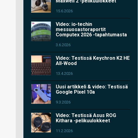
Maxwell 2 -pelikuulokkeet
15.6.2026
Video: io-techin
messuosastoraportit
Computex 2026 -tapahtumasta
3.6.2026
Video: Testissä Keychron K2 HE
All-Wood
13.4.2026
Uusi artikkeli & video: Testissä
Google Pixel 10a
9.3.2026
Video: Testissä Asus ROG
Kithara -pelikuulokkeet
11.2.2026