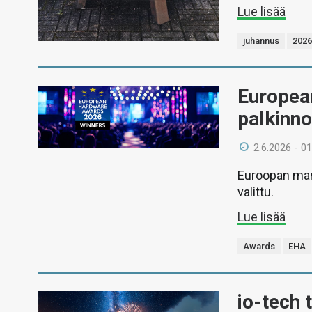
Lue lisää
juhannus
202
Europea
palkinnot
2.6.2026 - 01
Euroopan mar
valittu.
Lue lisää
Awards
EHA
io-tech 