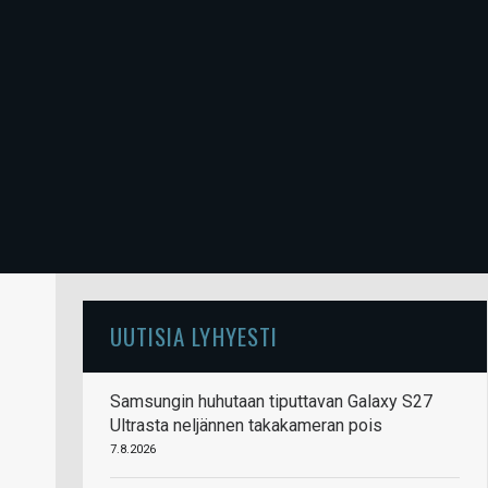
UUTISIA LYHYESTI
Samsungin huhutaan tiputtavan Galaxy S27
Ultrasta neljännen takakameran pois
7.8.2026