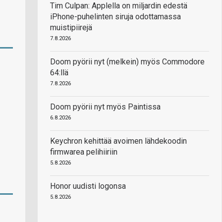
Tim Culpan: Applella on miljardin edestä
iPhone-puhelinten siruja odottamassa
muistipiirejä
7.8.2026
Doom pyörii nyt (melkein) myös Commodore
64:llä
7.8.2026
Doom pyörii nyt myös Paintissa
6.8.2026
Keychron kehittää avoimen lähdekoodin
firmwarea pelihiiriin
5.8.2026
Honor uudisti logonsa
5.8.2026