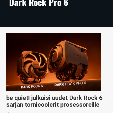
Dark Rock Pro 6
ARTIKKELIT
VIDEOT
TECHBBS
TIETOA
HINTA.FI
KAUPPA
VAIHDA TEEMA
HAKU
be quiet! julkaisi uudet Dark Rock 6 -
sarjan tornicoolerit prosessoreille