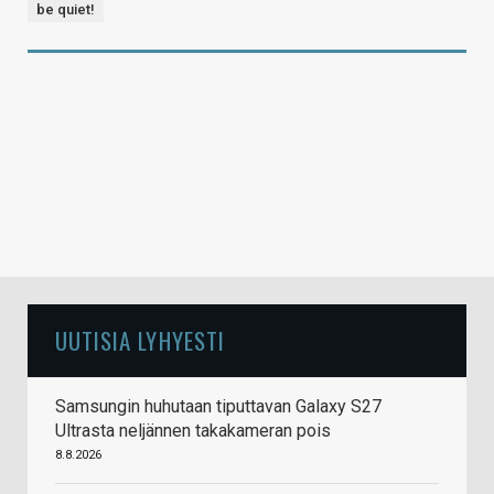
be quiet!
UUTISIA LYHYESTI
Samsungin huhutaan tiputtavan Galaxy S27
Ultrasta neljännen takakameran pois
8.8.2026