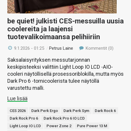
be quiet! julkisti CES-messuilla uusia
coolereita ja laajensi
tuotevalikoimaansa pelihiiriin
9.1.2026 - 01:25
/
Petrus Laine
Kommentit (0)
Saksalaisyrityksen messutarjonnan
keskipisteeksi valittiin Light Loop IO LCD -AIO-
cooleri näytöllisellä prosessoriblokilla, mutta myös
Dark Pro 6 -tornicoolerista tulee näytöllä
varustettu malli.
Lue lisää
CES 2026
Dark Perk Ergo
Dark Perk Sym
Dark Rock 6
Dark Rock Pro 6
Dark Rock Pro 6 IO LCD
Light Loop IO LCD
Power Zone 2
Pure Power 13 M