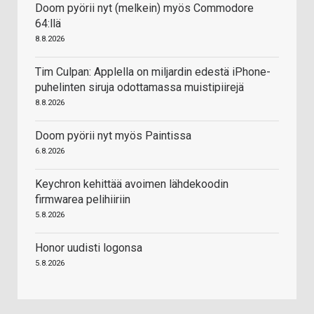
Doom pyörii nyt (melkein) myös Commodore
64:llä
8.8.2026
Tim Culpan: Applella on miljardin edestä iPhone-
puhelinten siruja odottamassa muistipiirejä
8.8.2026
Doom pyörii nyt myös Paintissa
6.8.2026
Keychron kehittää avoimen lähdekoodin
firmwarea pelihiiriin
5.8.2026
Honor uudisti logonsa
5.8.2026