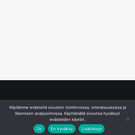
© S&J Media Oy
Käytämme evästeitä sivuston toiminnoissa, ominaisuuksissa ja
liikenteen analysoinnissa. Käyttämällä sivustoa hyväksyt
evästeiden käytön.
Ok
En hyväksy
Lisätietoja