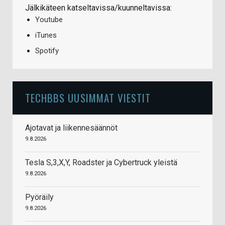
Jälkikäteen katseltavissa/kuunneltavissa:
Youtube
iTunes
Spotify
TECHBBS UUSIMMAT VIESTIT
Ajotavat ja liikennesäännöt
9.8.2026
Tesla S,3,X,Y, Roadster ja Cybertruck yleistä
9.8.2026
Pyöräily
9.8.2026