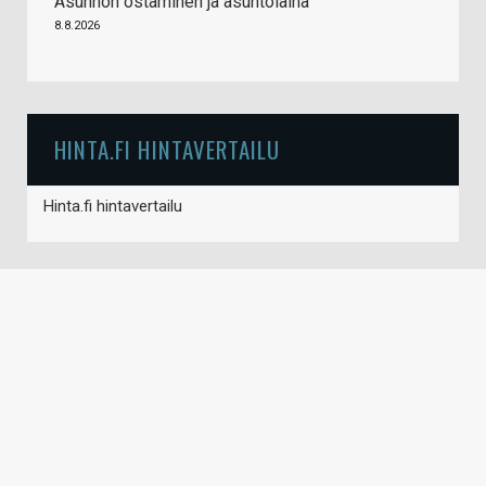
Asunnon ostaminen ja asuntolaina
8.8.2026
HINTA.FI HINTAVERTAILU
Hinta.fi hintavertailu