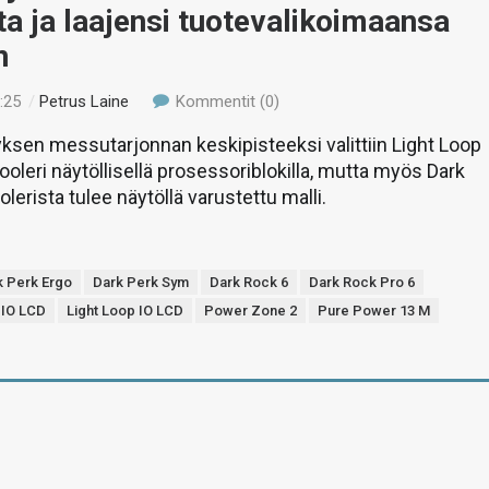
ta ja laajensi tuotevalikoimaansa
n
:25
/
Petrus Laine
Kommentit (0)
yksen messutarjonnan keskipisteeksi valittiin Light Loop
ooleri näytöllisellä prosessoriblokilla, mutta myös Dark
olerista tulee näytöllä varustettu malli.
k Perk Ergo
Dark Perk Sym
Dark Rock 6
Dark Rock Pro 6
 IO LCD
Light Loop IO LCD
Power Zone 2
Pure Power 13 M