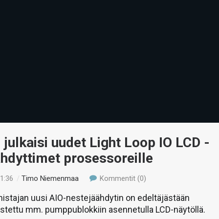
! julkaisi uudet Light Loop IO LCD -
hdyttimet prosessoreille
21:36
/
Timo Niemenmaa
Kommentit (0)
istajan uusi AIO-nestejäähdytin on edeltäjästään
ustettu mm. pumppublokkiin asennetulla LCD-näytöllä.