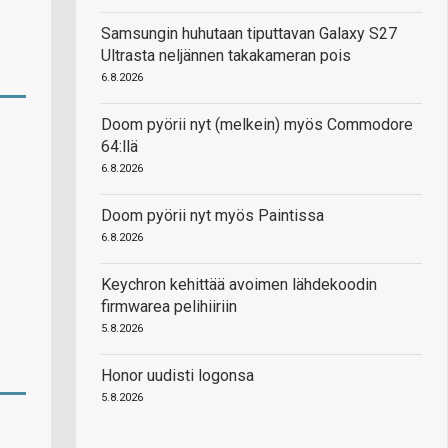
Samsungin huhutaan tiputtavan Galaxy S27
Ultrasta neljännen takakameran pois
6.8.2026
Doom pyörii nyt (melkein) myös Commodore
64:llä
6.8.2026
Doom pyörii nyt myös Paintissa
6.8.2026
Keychron kehittää avoimen lähdekoodin
firmwarea pelihiiriin
5.8.2026
Honor uudisti logonsa
5.8.2026