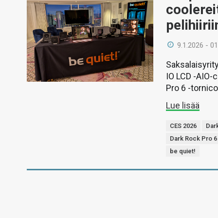
coolerei
pelihiirii
9.1.2026 - 01
Saksalaisyrit
IO LCD -AIO-c
Pro 6 -tornico
Lue lisää
CES 2026
Dar
Dark Rock Pro 6
be quiet!