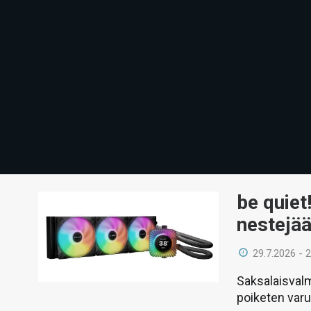
be quiet
nestejää
29.7.2026 - 
Saksalaisvalm
poiketen var