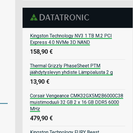
Kingston Technology NV3 1 TB M.2 PCI
Express 4.0 NVMe 3D NAND
158,90 €
Thermal Grizzly PhaseSheet PTM
jäähdytyslevyn yhdiste Lämpöalusta 2 g
13,90 €
Corsair Vengeance CMK32GX5M2B6000C38
muistimoduuli 32 GB 2 x 16 GB DDR5 6000
MHz
479,90 €
Kingston Technology FURY Beast