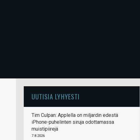
UUTISIA LYHYESTI
Tim Culpan: Applella on miljardin edestä
iPhone-puhelinten siruja odottamassa
muistipiirejä
7.8.2026