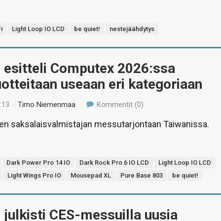
i
Light Loop IO LCD
be quiet!
nestejäähdytys
! esitteli Computex 2026:ssa
otteitaan useaan eri kategoriaan
:13
/
Timo Niemenmaa
Kommentit (0)
en saksalaisvalmistajan messutarjontaan Taiwanissa.
Dark Power Pro 14 IO
Dark Rock Pro 6 IO LCD
Light Loop IO LCD
Light Wings Pro IO
Mousepad XL
Pure Base 803
be quiet!
! julkisti CES-messuilla uusia