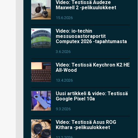
Video: Testissä Audeze
Maxwell 2 -pelikuulokkeet
15.6.2026
Video: io-techin
messuosastoraportit
Computex 2026 -tapahtumasta
3.6.2026
Video: Testissä Keychron K2 HE
All-Wood
13.4.2026
Uusi artikkeli & video: Testissä
Google Pixel 10a
9.3.2026
Video: Testissä Asus ROG
Kithara -pelikuulokkeet
11.2.2026