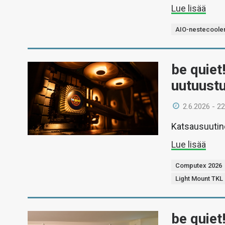
Lue lisää
AIO-nestecooler
be quiet
uutuustu
2.6.2026 - 22
Katsausuutin
Lue lisää
Computex 2026
Light Mount TKL
be quiet