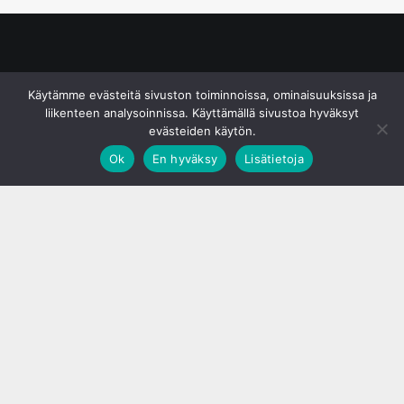
© S&J Media Oy
Käytämme evästeitä sivuston toiminnoissa, ominaisuuksissa ja
liikenteen analysoinnissa. Käyttämällä sivustoa hyväksyt
evästeiden käytön.
Ok
En hyväksy
Lisätietoja
;