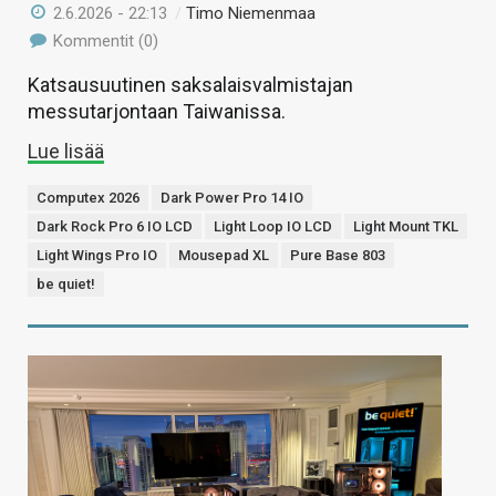
2.6.2026 - 22:13
/
Timo Niemenmaa
Kommentit (0)
Katsausuutinen saksalaisvalmistajan
messutarjontaan Taiwanissa.
Lue lisää
Computex 2026
Dark Power Pro 14 IO
Dark Rock Pro 6 IO LCD
Light Loop IO LCD
Light Mount TKL
Light Wings Pro IO
Mousepad XL
Pure Base 803
be quiet!