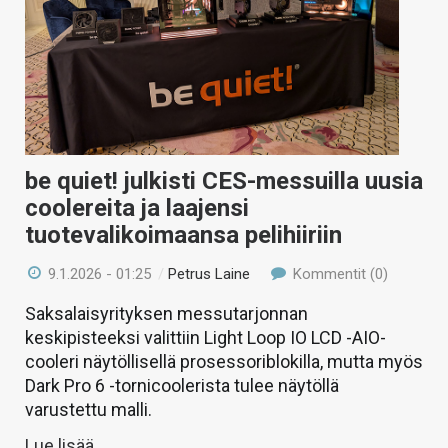
be quiet! julkisti CES-messuilla uusia
coolereita ja laajensi
tuotevalikoimaansa pelihiiriin
9.1.2026 - 01:25
/
Petrus Laine
Kommentit (0)
Saksalaisyrityksen messutarjonnan
keskipisteeksi valittiin Light Loop IO LCD -AIO-
cooleri näytöllisellä prosessoriblokilla, mutta myös
Dark Pro 6 -tornicoolerista tulee näytöllä
varustettu malli.
Lue lisää