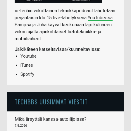
io-techin viikottainen tekniikkapodcast lähetetään
perjantaisin klo 15 live-lähetyksenä
YouTubessa
.
Sampsa ja Juha käyvät keskenään läpi kuluneen
viikon ajalta ajankohtaiset tietotekniikka- ja
mobiiliaiheet.
Jälkikäteen katseltavissa/kuunneltavissa:
Youtube
iTunes
Spotify
TECHBBS UUSIMMAT VIESTIT
Mikä ärsyttää kanssa-autoilijoissa?
7.8.2026