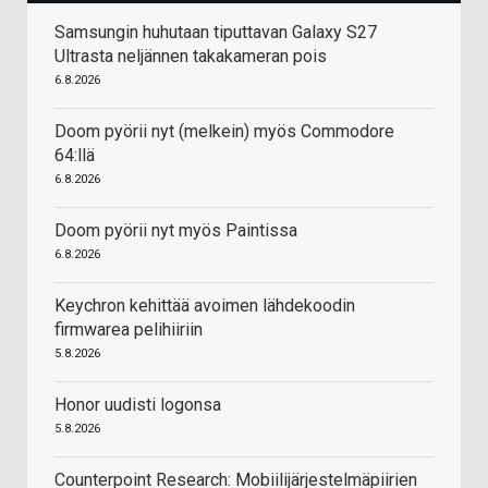
Samsungin huhutaan tiputtavan Galaxy S27
Ultrasta neljännen takakameran pois
6.8.2026
Doom pyörii nyt (melkein) myös Commodore
64:llä
6.8.2026
Doom pyörii nyt myös Paintissa
6.8.2026
Keychron kehittää avoimen lähdekoodin
firmwarea pelihiiriin
5.8.2026
Honor uudisti logonsa
5.8.2026
Counterpoint Research: Mobiilijärjestelmäpiirien