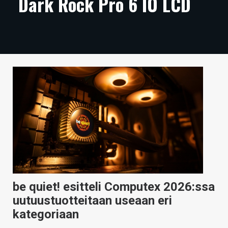
Dark Rock Pro 6 IO LCD
ARTIKKELIT
VIDEOT
TECHBBS
TIETOA
HINTA.FI
KAUPPA
VAIHDA TEEMA
be quiet! esitteli Computex 2026:ssa
HAKU
uutuustuotteitaan useaan eri
kategoriaan