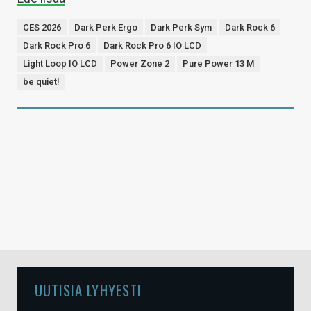
CES 2026
Dark Perk Ergo
Dark Perk Sym
Dark Rock 6
Dark Rock Pro 6
Dark Rock Pro 6 IO LCD
Light Loop IO LCD
Power Zone 2
Pure Power 13 M
be quiet!
UUTISIA LYHYESTI