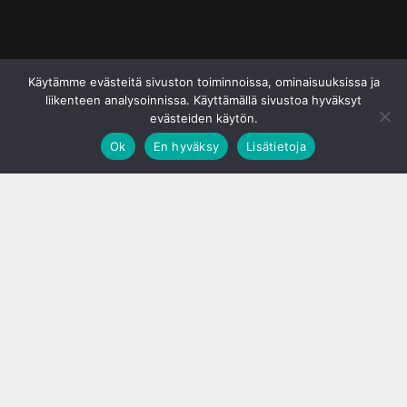
© S&J Media Oy
Käytämme evästeitä sivuston toiminnoissa, ominaisuuksissa ja
liikenteen analysoinnissa. Käyttämällä sivustoa hyväksyt
evästeiden käytön.
Ok
En hyväksy
Lisätietoja
;