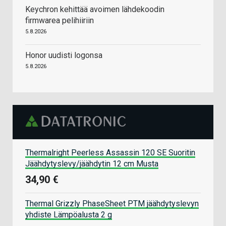
Keychron kehittää avoimen lähdekoodin
firmwarea pelihiiriin
5.8.2026
Honor uudisti logonsa
5.8.2026
Thermalright Peerless Assassin 120 SE Suoritin
Jäähdytyslevy/jäähdytin 12 cm Musta
34,90 €
Thermal Grizzly PhaseSheet PTM jäähdytyslevyn
yhdiste Lämpöalusta 2 g