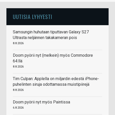
UUTISIA LYHYESTI
Samsungin huhutaan tiputtavan Galaxy S27
Ultrasta neljännen takakameran pois
8.8.2026
Doom pyörii nyt (melkein) myös Commodore
64:llä
8.8.2026
Tim Culpan: Applella on miljardin edestä iPhone-
puhelinten siruja odottamassa muistipiirejä
8.8.2026
Doom pyörii nyt myös Paintissa
6.8.2026