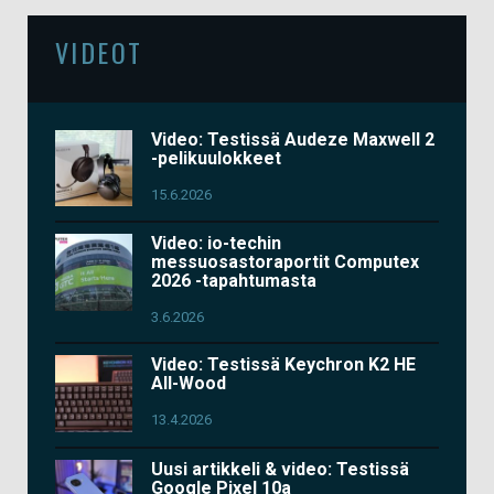
VIDEOT
Video: Testissä Audeze Maxwell 2
-pelikuulokkeet
15.6.2026
Video: io-techin
messuosastoraportit Computex
2026 -tapahtumasta
3.6.2026
Video: Testissä Keychron K2 HE
All-Wood
13.4.2026
Uusi artikkeli & video: Testissä
Google Pixel 10a