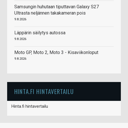
Samsungin huhutaan tiputtavan Galaxy S27
Ultrasta neljännen takakameran pois
9.8.2026
Läppärin säilytys autossa
9.8.2026
Moto GP, Moto 2, Moto 3 - Kisaviikonloput
9.8.2026
HINTA.FI HINTAVERTAILU
Hinta.fi hintavertailu