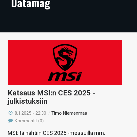
Datamag
ARTIKKELIT
VIDEOT
TECHBBS
TIETOA
HINTA.FI
KAUPPA
VAIHDA TEEMA
Katsaus MSI:n CES 2025 -
julkistuksiin
8.1.2025 - 22:30
/
Timo Niemenmaa
HAKU
Kommentit (0)
MSI:ltä nähtiin CES 2025 -messuilla mm.