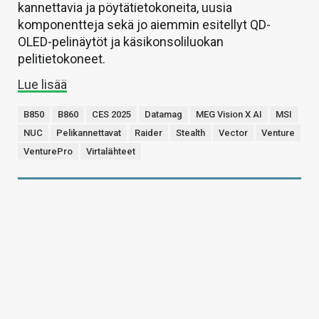
kannettavia ja pöytätietokoneita, uusia
komponentteja sekä jo aiemmin esitellyt QD-
OLED-pelinäytöt ja käsikonsoliluokan
pelitietokoneet.
Lue lisää
B850
B860
CES 2025
Datamag
MEG Vision X AI
MSI
NUC
Pelikannettavat
Raider
Stealth
Vector
Venture
VenturePro
Virtalähteet