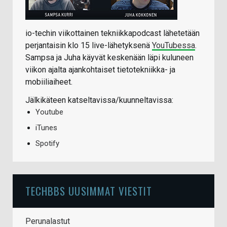
io-techin viikottainen tekniikkapodcast lähetetään
perjantaisin klo 15 live-lähetyksenä
YouTubessa
.
Sampsa ja Juha käyvät keskenään läpi kuluneen
viikon ajalta ajankohtaiset tietotekniikka- ja
mobiiliaiheet.
Jälkikäteen katseltavissa/kuunneltavissa:
Youtube
iTunes
Spotify
TECHBBS UUSIMMAT VIESTIT
Perunalastut