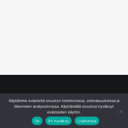
© S&J Media Oy
Käytämme evästeitä sivuston toiminnoissa, ominaisuuksissa ja
liikenteen analysoinnissa. Käyttämällä sivustoa hyväksyt
evästeiden käytön.
Ok
En hyväksy
Lisätietoja