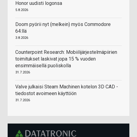
Honor uudisti logonsa
5.8.2026
Doom pyörii nyt (melkein) myös Commodore
64:llä
3.8.2026
Counterpoint Research: Mobiilijärjestelmäpiirien
toimitukset laskivat jopa 15 % vuoden
ensimmäisellä puoliskolla
31.7.2026
Valve julkaisi Steam Machinen kotelon 3D CAD -
tiedostot avoimeen käyttöön
31.7.2026