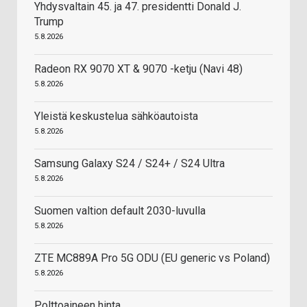
Yhdysvaltain 45. ja 47. presidentti Donald J.
Trump
5.8.2026
Radeon RX 9070 XT & 9070 -ketju (Navi 48)
5.8.2026
Yleistä keskustelua sähköautoista
5.8.2026
Samsung Galaxy S24 / S24+ / S24 Ultra
5.8.2026
Suomen valtion default 2030-luvulla
5.8.2026
ZTE MC889A Pro 5G ODU (EU generic vs Poland)
5.8.2026
Polttoaineen hinta