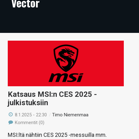
Vector
ARTIKKELIT
VIDEOT
TECHBBS
TIETOA
HINTA.FI
KAUPPA
VAIHDA TEEMA
Katsaus MSI:n CES 2025 -
julkistuksiin
8.1.2025 - 22:30
/
Timo Niemenmaa
HAKU
Kommentit (0)
MSI:ltä nähtiin CES 2025 -messuilla mm.