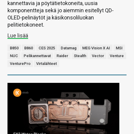
kannettavia ja pöytätietokoneita, uusia
komponentteja sekä jo aiemmin esitellyt QD-
OLED-pelinäytöt ja käsikonsoliluokan
pelitietokoneet.
Lue lisää
B850
B860
CES 2025
Datamag
MEG Vision X AI
MSI
NUC
Pelikannettavat
Raider
Stealth
Vector
Venture
VenturePro
Virtalähteet