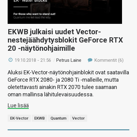
EKWB julkaisi uudet Vector-
nestejäähdytysblokit GeForce RTX
20 -näytönohjaimille
19.10.2018 - 21:56
/
Petrus Laine
Kommentit (6)
Aluksi EK-Vector-näytönohjainblokit ovat saatavilla
GeForce RTX 2080- ja 2080 Ti -malleille, mutta
oletettavasti ainakin RTX 2070 tulee saamaan
oman mallinsa lähitulevaisuudessa.
Lue lisää
EK-Vector
EKWB
Quantum
Vector