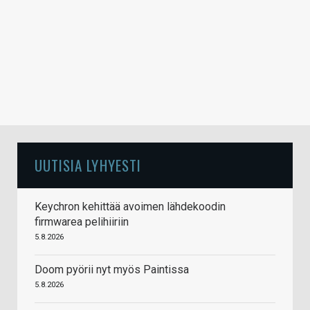
UUTISIA LYHYESTI
Keychron kehittää avoimen lähdekoodin
firmwarea pelihiiriin
5.8.2026
Doom pyörii nyt myös Paintissa
5.8.2026