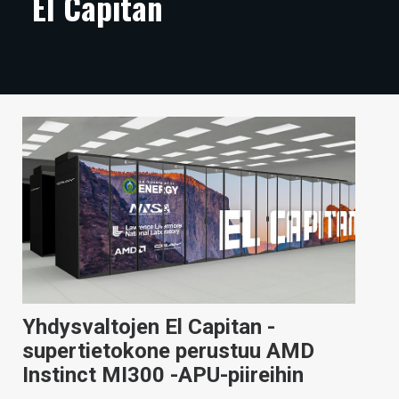
El Capitan
ARTIKKELIT
VIDEOT
TECHBBS
TIETOA
HINTA.FI
KAUPPA
VAIHDA TEEMA
Yhdysvaltojen El Capitan -
HAKU
supertietokone perustuu AMD
Instinct MI300 -APU-piireihin