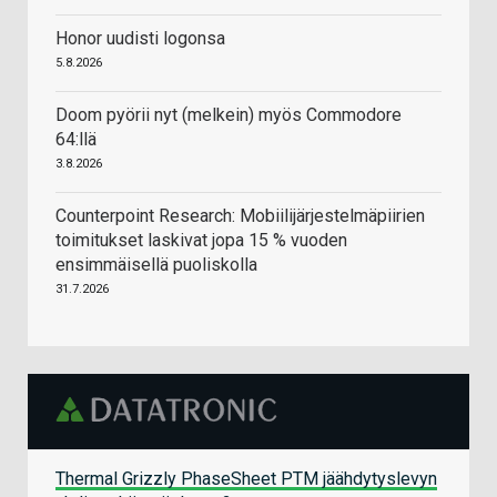
Honor uudisti logonsa
5.8.2026
Doom pyörii nyt (melkein) myös Commodore
64:llä
3.8.2026
Counterpoint Research: Mobiilijärjestelmäpiirien
toimitukset laskivat jopa 15 % vuoden
ensimmäisellä puoliskolla
31.7.2026
Thermal Grizzly PhaseSheet PTM jäähdytyslevyn