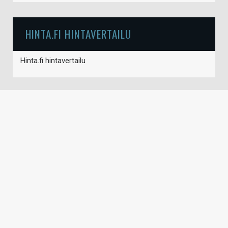
HINTA.FI HINTAVERTAILU
Hinta.fi hintavertailu