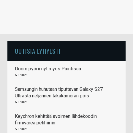
UUTISIA LYHYESTI
Doom pyörii nyt myös Paintissa
6.8.2026
Samsungin huhutaan tiputtavan Galaxy S27
Ultrasta neljännen takakameran pois
6.8.2026
Keychron kehittää avoimen lähdekoodin
firmwarea pelihiiriin
5.8.2026