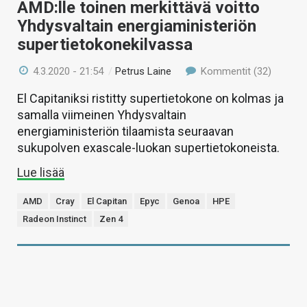
AMD:lle toinen merkittävä voitto
Yhdysvaltain energiaministeriön
supertietokonekilvassa
4.3.2020 - 21:54
/
Petrus Laine
Kommentit (32)
El Capitaniksi ristitty supertietokone on kolmas ja
samalla viimeinen Yhdysvaltain
energiaministeriön tilaamista seuraavan
sukupolven exascale-luokan supertietokoneista.
Lue lisää
AMD
Cray
El Capitan
Epyc
Genoa
HPE
Radeon Instinct
Zen 4