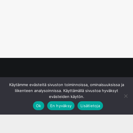
© S&J Media Oy
Käytämme evästeitä sivuston toiminnoissa, ominaisuuksissa ja
liikenteen analysoinnissa. Käyttämällä sivustoa hyväksyt
evästeiden käytön.
Ok
En hyväksy
Lisätietoja
;