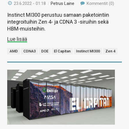
23.6.2022 - 01:18
/
Petrus Laine
Kommentit (0)
Instinct MI300 perustuu samaan paketointiin
integroituihin Zen 4- ja CDNA 3 -siruihin sekä
HBM-muisteihin.
Lue lisää
AMD
CDNA3
DOE
El Capitan
Instinct MI300
Zen 4