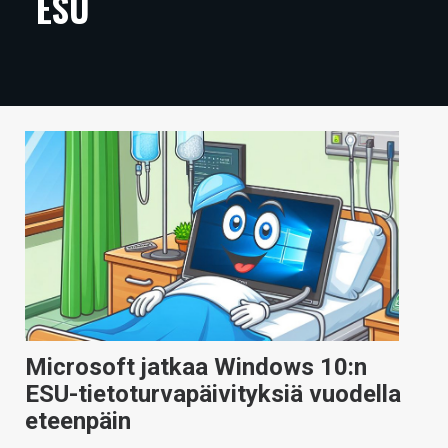
ESU
ARTIKKELIT
VIDEOT
TECHBBS
TIETOA
HINTA.FI
KAUPPA
VAIHDA TEEMA
Microsoft jatkaa Windows 10:n
HAKU
ESU-tietoturvapäivityksiä vuodella
eteenpäin