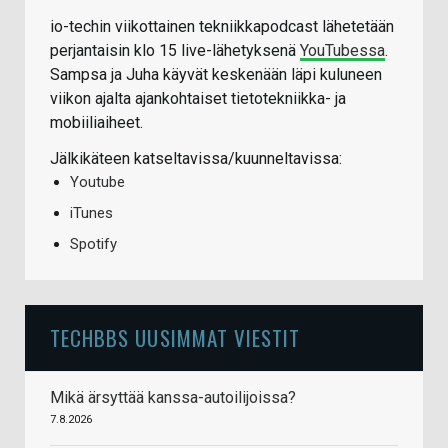
io-techin viikottainen tekniikkapodcast lähetetään
perjantaisin klo 15 live-lähetyksenä
YouTubessa
.
Sampsa ja Juha käyvät keskenään läpi kuluneen
viikon ajalta ajankohtaiset tietotekniikka- ja
mobiiliaiheet.
Jälkikäteen katseltavissa/kuunneltavissa:
Youtube
iTunes
Spotify
TECHBBS UUSIMMAT VIESTIT
Mikä ärsyttää kanssa-autoilijoissa?
7.8.2026