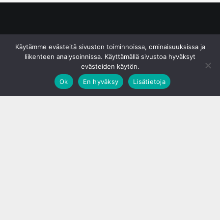
© S&J Media Oy
Käytämme evästeitä sivuston toiminnoissa, ominaisuuksissa ja
liikenteen analysoinnissa. Käyttämällä sivustoa hyväksyt
evästeiden käytön.
Ok
En hyväksy
Lisätietoja
;