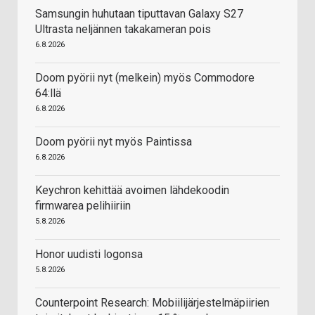
Samsungin huhutaan tiputtavan Galaxy S27
Ultrasta neljännen takakameran pois
6.8.2026
Doom pyörii nyt (melkein) myös Commodore
64:llä
6.8.2026
Doom pyörii nyt myös Paintissa
6.8.2026
Keychron kehittää avoimen lähdekoodin
firmwarea pelihiiriin
5.8.2026
Honor uudisti logonsa
5.8.2026
Counterpoint Research: Mobiilijärjestelmäpiirien