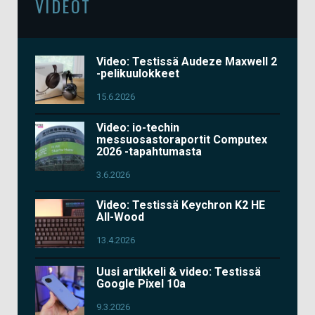
VIDEOT
Video: Testissä Audeze Maxwell 2
-pelikuulokkeet
15.6.2026
Video: io-techin
messuosastoraportit Computex
2026 -tapahtumasta
3.6.2026
Video: Testissä Keychron K2 HE
All-Wood
13.4.2026
Uusi artikkeli & video: Testissä
Google Pixel 10a
9.3.2026