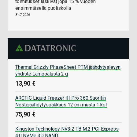
toimitukset laskivat jopa 15 % vuoden
ensimmäisellä puoliskolla
31.7.2026
Thermal Grizzly PhaseSheet PTM jäähdytyslevyn
yhdiste Lämpöalusta 2 g
13,90 €
ARCTIC Liquid Freezer III Pro 360 Suoritin
Nestejäähdytyspakkaus 12 cm musta 1 kpl
75,90 €
Kingston Technology NV3 2 TB M.2 PCI Express
4.0 NVMe 3D NAND