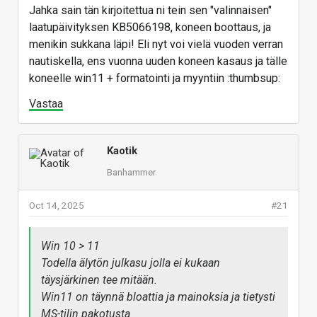
Jahka sain tän kirjoitettua ni tein sen "valinnaisen"
laatupäivityksen KB5066198, koneen boottaus, ja
menikin sukkana läpi! Eli nyt voi vielä vuoden verran
nautiskella, ens vuonna uuden koneen kasaus ja tälle
koneelle win11 + formatointi ja myyntiin :thumbsup:
Vastaa
Kaotik
Banhammer
Oct 14, 2025
#21
Win 10 > 11
Todella älytön julkasu jolla ei kukaan
täysjärkinen tee mitään.
Win11 on täynnä bloattia ja mainoksia ja tietysti
MS-tilin pakotusta