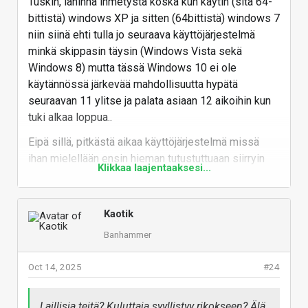
Tuskin, lähinnä ihmetystä koska kun käytin (sitä 64-
bittistä) windows XP ja sitten (64bittistä) windows 7
niin siinä ehti tulla jo seuraava käyttöjärjestelmä
minkä skippasin täysin (Windows Vista sekä
Windows 8) mutta tässä Windows 10 ei ole
käytännössä järkevää mahdollisuutta hypätä
seuraavan 11 ylitse ja palata asiaan 12 aikoihin kun
tuki alkaa loppua..
Eipä sillä, pitkästä aikaa käyttöjärjestelmä missä
ihan mielellään ensin hieman tutustuttuaan siirryin
Klikkaa laajentaaksesi...
sekä Enterprise että Pro versiolla uuteen
käyttöjärjestelmään ihan päivityksenä jo aikaa sitten.
Kaotik
Ei kympissä mitään vikaa ole mutta ei niin paljoa
eroakaan 11 verrattuna että se haittaisi. Tosin jo
Banhammer
pitkään käyttänyt windows god modea joten en
joudu etsimään eri paikoista tai jopa ilman paikkoja
Oct 14, 2025
#24
olevia (esim. vanhaan ohjauspaneelin) asetuksiin. Eli
käytännössä näyttää yhden oletuksena piiloitetun
Laillisia teitä? Kuluttaja syyllistyy rikokseen? Älä