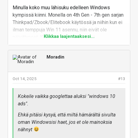
based on over 3 billion
Minulla koko muu lähisuku edelleen Windows
monthly page views.
kympissä kiinni. Monella on 4th Gen - 7th gen sarjan
gs.statcounter.com
Thinkpad/Zbook/Elitebook käytössä ja niihin kun ei
ilman temppuja Win 11 asennu, niin eivät ole
Tuon mukaan koko maailman Windows
Klikkaa laajentaaksesi...
päivittyneet. Koneet itsessään pelittää
koneista olisi Win 7:lla vielä 20% osuus.
erinomaisesti niissä kevyissä toimissa mihin perus
käyttäjä konetta tarvitsee.
Moradin
Pitää varmaan jossain kohtaa sitten käydä joko
auttamassa Win 11 sisään tai päivittää sinne Linux
hieman käyttäjästä riippuen. Tiedän että uuteen
Oct 14, 2025
#13
koneeseen suuri osa heistä ei pysty tai halua
investoida. :/
Kokeile vaikka googlettaa aluksi "windows 10
Vastaa
ads".
Ehkä pitäisi kysyä, että miltä hämärältä sivulta
oman Windowsisi haet, jos et ole mainoksia
nähnyt