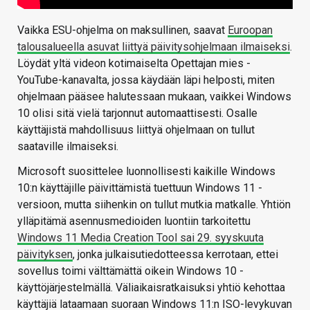
Vaikka ESU-ohjelma on maksullinen, saavat
Euroopan
talousalueella asuvat liittyä päivitysohjelmaan ilmaiseksi
.
Löydät yltä videon kotimaiselta Opettajan mies -
YouTube-kanavalta, jossa käydään läpi helposti, miten
ohjelmaan pääsee halutessaan mukaan, vaikkei Windows
10 olisi sitä vielä tarjonnut automaattisesti. Osalle
käyttäjistä mahdollisuus liittyä ohjelmaan on tullut
saataville ilmaiseksi.
Microsoft suosittelee luonnollisesti kaikille Windows
10:n käyttäjille päivittämistä tuettuun Windows 11 -
versioon, mutta siihenkin on tullut mutkia matkalle. Yhtiön
ylläpitämä asennusmedioiden luontiin tarkoitettu
Windows 11 Media Creation Tool sai 29. syyskuuta
päivityksen
, jonka julkaisutiedotteessa kerrotaan, ettei
sovellus toimi välttämättä oikein Windows 10 -
käyttöjärjestelmällä. Väliaikaisratkaisuksi yhtiö kehottaa
käyttäjiä lataamaan suoraan Windows 11:n ISO-levykuvan