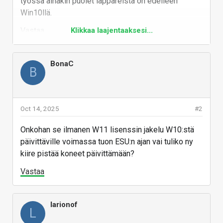
työssä ainakin puolet läppäreistä on edelleen
gs.statcounter.com
Win10llä.
Vastaa
Klikkaa laajentaaksesi...
BonaC
B
Oct 14, 2025
#2
Onkohan se ilmanen W11 lisenssin jakelu W10:stä
päivittäville voimassa tuon ESU:n ajan vai tuliko ny
kiire pistää koneet päivittämään?
Vastaa
larionof
L