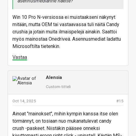
asennusmedianne haette?
Win 10 Pro N-versiossa ei muistaakseni näkynyt
mitään, mutta OEM tai vastaavassa tuli näitä Candy
crushia ja jotain muita ilmaispelejä ainakin. Saattoi
myös mainostaa Onedriveä. Asennusmediat ladattu
Microsoftilta tietenkin.
Vastaa
Alensia
Custom-titteli
Oct 14, 2025
#15
Ainoat "mainokset", mihin kympin kanssa itse olen
törmännyt, on tosiaan nuo mukanatulevat candy
crush -paskeet. Niistäkin pääsee onneksi
kivuttomasti eroon right click - uninstall. Käytän MS-