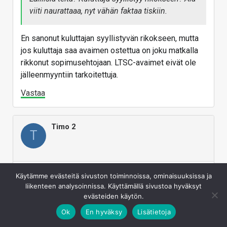
kansion mitä Mikkisoftan omat devaajat ovat
viiti naurattaaa, nyt vähän faktaa tiskiin.
käyttäneet ties miten pitkään.
Vastaa
En sanonut kuluttajan syyllistyvän rikokseen, mutta
jos kuluttaja saa avaimen ostettua on joku matkalla
rikkonut sopimusehtojaan. LTSC-avaimet eivät ole
jälleenmyyntiin tarkoitettuja.
Vastaa
Timo 2
T
Oct 14, 2025
#25
Käytämme evästeitä sivuston toiminnoissa, ominaisuuksissa ja
liikenteen analysoinnissa. Käyttämällä sivustoa hyväksyt
evästeiden käytön.
En sanonut kuluttajan syyllistyvän rikokseen,
Ok
En hyväksy
Lisätietoja
mutta jos kuluttaja saa avaimen ostettua on
joku matkalla rikkonut sopimusehtojaan. LTSC-