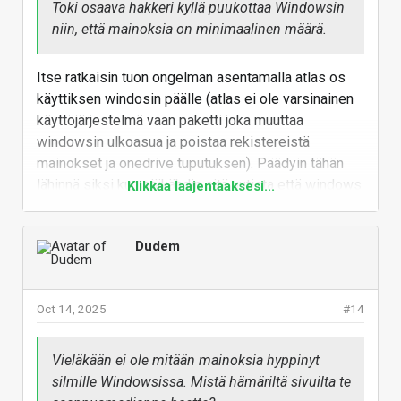
Toki osaava hakkeri kyllä puukottaa Windowsin
niin, että mainoksia on minimaalinen määrä.
Itse ratkaisin tuon ongelman asentamalla atlas os
käyttiksen windosin päälle (atlas ei ole varsinainen
käyttöjärjestelmä vaan paketti joka muuttaa
windowsin ulkoasua ja poistaa rekistereistä
mainokset ja onedrive tuputuksen). Päädyin tähän
lähinnä siksi kun säikähdin sitä uutista että windows
Klikkaa laajentaaksesi...
ottaisi useamman kuvankaappauksen sekunnissa
näytöstä (ominaisuus josta uutisoitiin vuosi sitten
Dudem
mutta josta nousi iso äläkkä ja ms perui sen
ominaisuuden)
Vastaa
Oct 14, 2025
#14
Vieläkään ei ole mitään mainoksia hyppinyt
silmille Windowsissa. Mistä hämäriltä sivuilta te