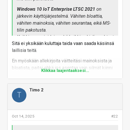
Windows 10 IoT Enterprise LTSC 2021
on
järkevin käyttöjärjestelmä. Vähiten bloattia,
vähiten mainoksia, vähiten seurantaa, eikä MS-
tilin pakotusta.
Kaikkien versioidein sekä kaikkien kielin puhtaat
Sitä ei yksikään kuluttaja taida vaan saada käsiinsä
imaget löytyy massgrave:sta, josta löytyy myös
laillisia teitä.
ilmainen aktivointi-skripta. Sekin jaetaan
kätetävästi Microsoftin itse omistamassa
En myöskään allekirjoita väitteitäsi mainoksista ja
palvelussa, eli Githubissa, avoimena ja
bloatista, paitsi ehkä jos asentaa vain silmät kiinni
Klikkaa laajentaaksesi...
ilmaisena. (googleta "massgrave").
painaen yes yes jokaiseen valinnaiseen optioon.
Win11 vahva skipppppppppppp
Vastaa
Ehkä win12 on sitten taas järkevä, ei voi tietää.
Timo 2
T
Mutta Win10 kannattaa käyttää 2032 saakka
ainakin. 2032 vuoteen saakka tulee
tietoturvapäivitykset tuohon mainitsemaani
Oct 14, 2025
#22
editioon.