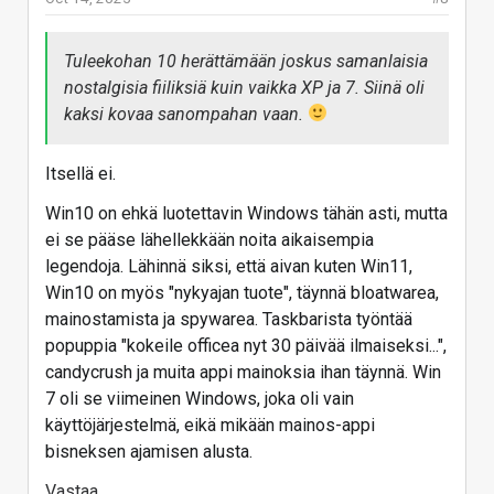
Tuleekohan 10 herättämään joskus samanlaisia
nostalgisia fiiliksiä kuin vaikka XP ja 7. Siinä oli
kaksi kovaa sanompahan vaan.
Itsellä ei.
Win10 on ehkä luotettavin Windows tähän asti, mutta
ei se pääse lähellekkään noita aikaisempia
legendoja. Lähinnä siksi, että aivan kuten Win11,
Win10 on myös "nykyajan tuote", täynnä bloatwarea,
mainostamista ja spywarea. Taskbarista työntää
popuppia "kokeile officea nyt 30 päivää ilmaiseksi...",
candycrush ja muita appi mainoksia ihan täynnä. Win
7 oli se viimeinen Windows, joka oli vain
käyttöjärjestelmä, eikä mikään mainos-appi
bisneksen ajamisen alusta.
Vastaa