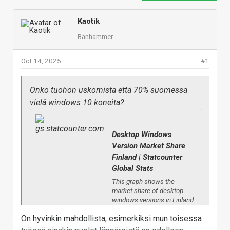
Kaotik
Banhammer
Oct 14, 2025
#1
Onko tuohon uskomista että 70% suomessa
vielä windows 10 koneita?
Desktop Windows
Version Market Share
Finland | Statcounter
Global Stats
This graph shows the
market share of desktop
windows versions in Finland
based on over 3 billion
On hyvinkin mahdollista, esimerkiksi mun toisessa
monthly page views.