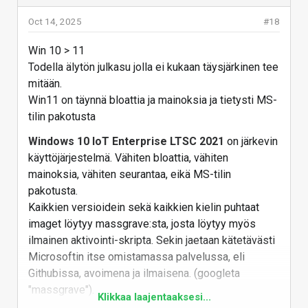
Oct 14, 2025
#18
Win 10 > 11
Todella älytön julkasu jolla ei kukaan täysjärkinen tee
mitään.
Win11 on täynnä bloattia ja mainoksia ja tietysti MS-
tilin pakotusta
Windows 10 IoT Enterprise LTSC 2021
on järkevin
käyttöjärjestelmä. Vähiten bloattia, vähiten
mainoksia, vähiten seurantaa, eikä MS-tilin
pakotusta.
Kaikkien versioidein sekä kaikkien kielin puhtaat
imaget löytyy massgrave:sta, josta löytyy myös
ilmainen aktivointi-skripta. Sekin jaetaan kätetävästi
Microsoftin itse omistamassa palvelussa, eli
Githubissa, avoimena ja ilmaisena. (googleta
"massgrave").
Klikkaa laajentaaksesi...