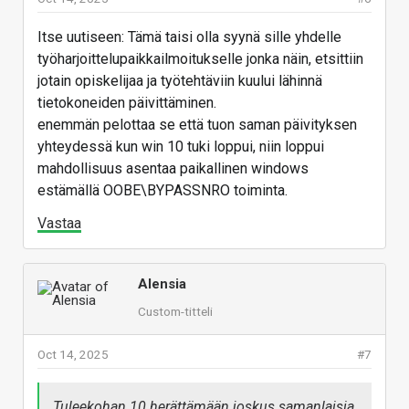
Itse uutiseen: Tämä taisi olla syynä sille yhdelle
työharjoittelupaikkailmoitukselle jonka näin, etsittiin
jotain opiskelijaa ja työtehtäviin kuului lähinnä
tietokoneiden päivittäminen.
enemmän pelottaa se että tuon saman päivityksen
yhteydessä kun win 10 tuki loppui, niin loppui
mahdollisuus asentaa paikallinen windows
estämällä OOBE\BYPASSNRO toiminta.
Vastaa
Alensia
Custom-titteli
Oct 14, 2025
#7
Tuleekohan 10 herättämään joskus samanlaisia