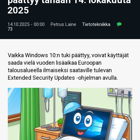
ARTIKKELIT
2025
VIDEOT
14.10.2025 - 00:00
Petrus Laine
Tietotekniikka
73
TECHBBS
TIETOA
Vaikka Windows 10:n tuki päättyy, voivat käyttäjät
HINTA.FI
saada vielä vuoden lisäaikaa Euroopan
talousalueella ilmaiseksi saataville tulevan
KAUPPA
Extended Security Updates -ohjelman avulla.
VAIHDA TEEMA
HAKU