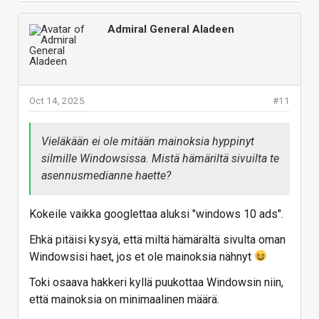
täynnä bloatwarea, mainostamista ja spywarea.
Admiral General Aladeen
Taskbarista työntää popuppia "kokeile officea
nyt 30 päivää ilmaiseksi...", candycrush ja muita
appi mainoksia ihan täynnä. Win 7 oli se
viimeinen Windows, joka oli vain
Vieläkään ei ole mitään mainoksia hyppinyt silmille
Oct 14, 2025
#11
käyttöjärjestelmä, eikä mikään mainos-appi
Windowsissa. Mistä hämäriltä sivuilta te
bisneksen ajamisen alusta.
asennusmedianne haette?
Vieläkään ei ole mitään mainoksia hyppinyt
silmille Windowsissa. Mistä hämäriltä sivuilta te
Vastaa
asennusmedianne haette?
Kokeile vaikka googlettaa aluksi "windows 10 ads".
Ehkä pitäisi kysyä, että miltä hämärältä sivulta oman
Windowsisi haet, jos et ole mainoksia nähnyt
Toki osaava hakkeri kyllä puukottaa Windowsin niin,
että mainoksia on minimaalinen määrä.