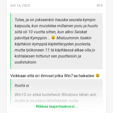
Oct 14, 2025
#10
Tulee, ja on jokseenkin hauska seurata kympin
kaipuuta, kun muistelee millainen poru ja huuto
siitä oli 10 vuotta sitten, kun alkoi Seiskat
päivittyä Kymppiin...
Mieluummin itsekin
käyttäisin kymppiä käytettävyyden puolesta,
mutta työkoneen 11:tä käyttäessä alkaa olla jo
kohtalaisen tottunut sen puutteisiin ja
uudistuksiin.
Veikkaan että eri ihmiset jotka Win7:aa haikailee
Itsellä ei.
Win10 on ehkä luotettavin Windows tähän asti,
mutta ei se pääse lähellekkään noita
Klikkaa laajentaaksesi...
aikaisempia legendoja. Lähinnä siksi, että aivan
kuten Win11, Win10 on myös "nykyajan tuote",