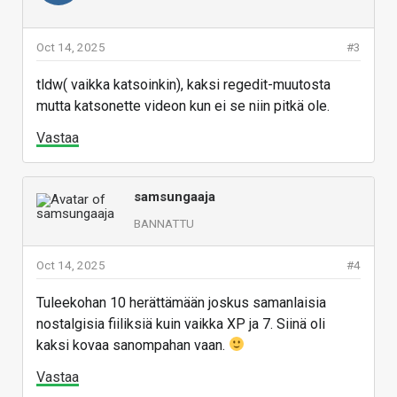
Oct 14, 2025
#3
tldw( vaikka katsoinkin), kaksi regedit-muutosta
mutta katsonette videon kun ei se niin pitkä ole.
Vastaa
samsungaaja
BANNATTU
Oct 14, 2025
#4
Tuleekohan 10 herättämään joskus samanlaisia
nostalgisia fiiliksiä kuin vaikka XP ja 7. Siinä oli
kaksi kovaa sanompahan vaan.
Vastaa