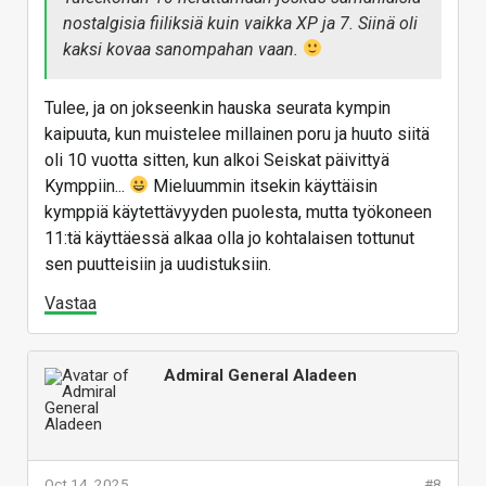
nostalgisia fiiliksiä kuin vaikka XP ja 7. Siinä oli
kaksi kovaa sanompahan vaan.
Tulee, ja on jokseenkin hauska seurata kympin
kaipuuta, kun muistelee millainen poru ja huuto siitä
oli 10 vuotta sitten, kun alkoi Seiskat päivittyä
Kymppiin...
Mieluummin itsekin käyttäisin
kymppiä käytettävyyden puolesta, mutta työkoneen
11:tä käyttäessä alkaa olla jo kohtalaisen tottunut
sen puutteisiin ja uudistuksiin.
Vastaa
Admiral General Aladeen
Oct 14, 2025
#8