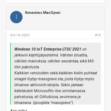
Win11 vahva skipppppppppppp
Ehkä win12 on sitten taas järkevä, ei voi tietää. Mutta
Ihmemies MacGyver
Win10 kannattaa käyttää 2032 saakka ainakin. 2032
I
vuoteen saakka tulee tietoturvapäivitykset tuohon
mainitsemaani editioon.
Vastaa
Oct 14, 2025
#19
Windows 10 IoT Enterprise LTSC 2021
on
järkevin käyttöjärjestelmä. Vähiten bloattia,
vähiten mainoksia, vähiten seurantaa, eikä MS-
tilin pakotusta.
Kaikkien versioidein sekä kaikkien kielin puhtaat
imaget löytyy massgrave:sta, josta löytyy myös
ilmainen aktivointi-skripta. Sekin jaetaan
kätetävästi Microsoftin itse omistamassa
palvelussa, eli Githubissa, avoimena ja
ilmaisena. (googleta "massgrave").