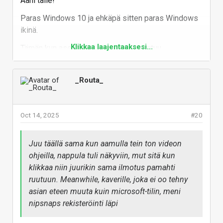
Ääni tälle!
Paras Windows 10 ja ehkäpä sitten paras Windows
ikinä.
Klikkaa laajentaaksesi...
Tämän kun asentaa, niin se juurikin tuntuu
"käyttöjärjestelmälle", eli vain pakollinen tulee
mukana, kaiken lopun saat itse valita mitä asennat
_Routa_
ilman tyrkytystä ja pakotusta.
Ei tosiaan ole täytetty bloatilla eikä mainoksilla,
koska sitä "mainoskauppaa", eli MS Storea ei edes
Oct 14, 2025
#20
tule vakiona mukana (saa kyllä asennettua, jos
oikeasti sen haluaa riesakseen). Kuitenkin offlinena
Juu täällä sama kun aamulla tein ton videon
voi ladata kaikki oleelliset appit, jos tarvitsee sitä
ohjeilla, nappula tuli näkyviin, mut sitä kun
natiivia photo vieweriä, gamebaria pelivideointiin
klikkaa niin juurikin sama ilmotus pamahti
esimerkiksi. Paras vaihtoehto, jos yhtään vanhempi
ruutuun. Meanwhile, kaverille, joka ei oo tehny
rauta. Itsellä tämä myös pelikoneessa.
asian eteen muuta kuin microsoft-tilin, meni
Vastaa
nipsnaps rekisteröinti läpi