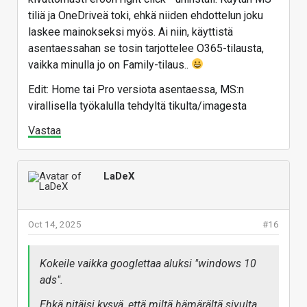
tiliä ja OneDriveä toki, ehkä niiden ehdottelun joku
laskee mainokseksi myös. Ai niin, käyttistä
asentaessahan se tosin tarjottelee O365-tilausta,
vaikka minulla jo on Family-tilaus..
Edit: Home tai Pro versiota asentaessa, MS:n
virallisella työkalulla tehdyltä tikulta/imagesta
Vastaa
LaDeX
Oct 14, 2025
#16
Kokeile vaikka googlettaa aluksi "windows 10
ads".
Ehkä pitäisi kysyä, että miltä hämärältä sivulta