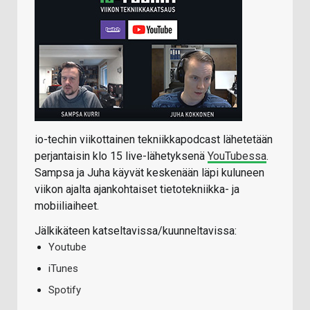
io-techin viikottainen tekniikkapodcast lähetetään
perjantaisin klo 15 live-lähetyksenä
YouTubessa
.
Sampsa ja Juha käyvät keskenään läpi kuluneen
viikon ajalta ajankohtaiset tietotekniikka- ja
mobiiliaiheet.
Jälkikäteen katseltavissa/kuunneltavissa:
Youtube
iTunes
Spotify