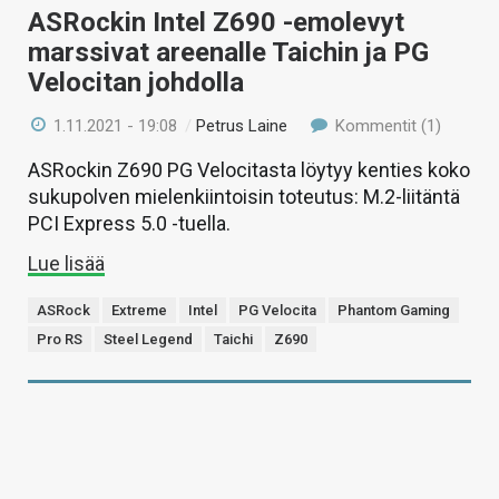
ASRockin Intel Z690 -emolevyt
marssivat areenalle Taichin ja PG
Velocitan johdolla
1.11.2021 - 19:08
/
Petrus Laine
Kommentit (1)
ASRockin Z690 PG Velocitasta löytyy kenties koko
sukupolven mielenkiintoisin toteutus: M.2-liitäntä
PCI Express 5.0 -tuella.
Lue lisää
ASRock
Extreme
Intel
PG Velocita
Phantom Gaming
Pro RS
Steel Legend
Taichi
Z690