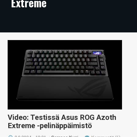
Extreme
ARTIKKELIT
VIDEOT
TECHBBS
TIETOA
HINTA.FI
KAUPPA
VAIHDA TEEMA
HAKU
Video: Testissä Asus ROG Azoth
Extreme -pelinäppäimistö