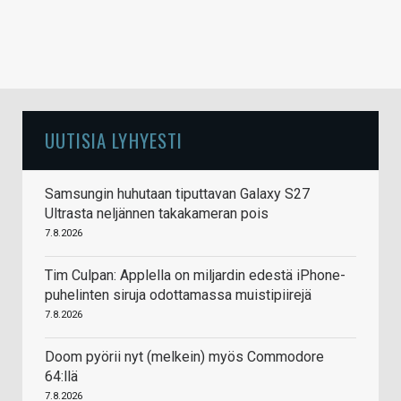
UUTISIA LYHYESTI
Samsungin huhutaan tiputtavan Galaxy S27
Ultrasta neljännen takakameran pois
7.8.2026
Tim Culpan: Applella on miljardin edestä iPhone-
puhelinten siruja odottamassa muistipiirejä
7.8.2026
Doom pyörii nyt (melkein) myös Commodore
64:llä
7.8.2026