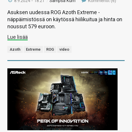
8.9.2024 - 18:21
/
Sampsa Kurri
Kommentit (6)
Asuksen uudessa ROG Azoth Extreme -
näppäimistössä on käytössä hiilikuitua ja hinta on
noussut 579 euroon.
Lue lisää
Azoth
Extreme
ROG
video