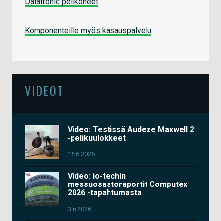
Datatronic pelikoneet
Komponenteille myös kasauspalvelu
VIDEOT
Video: Testissä Audeze Maxwell 2
-pelikuulokkeet
15.6.2026
Video: io-techin
messuosastoraportit Computex
2026 -tapahtumasta
3.6.2026