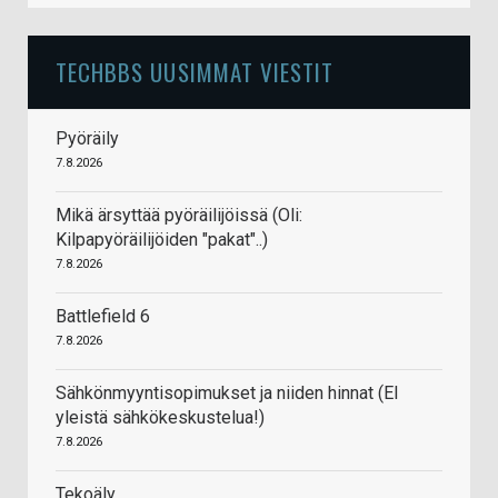
TECHBBS UUSIMMAT VIESTIT
Pyöräily
7.8.2026
Mikä ärsyttää pyöräilijöissä (Oli:
Kilpapyöräilijöiden "pakat"..)
7.8.2026
Battlefield 6
7.8.2026
Sähkönmyyntisopimukset ja niiden hinnat (EI
yleistä sähkökeskustelua!)
7.8.2026
Tekoäly