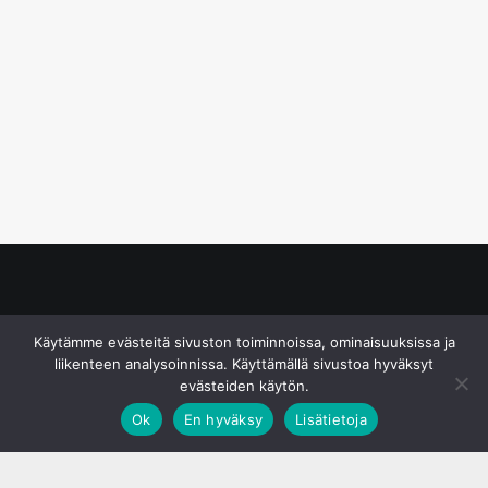
© S&J Media Oy
Käytämme evästeitä sivuston toiminnoissa, ominaisuuksissa ja
liikenteen analysoinnissa. Käyttämällä sivustoa hyväksyt
evästeiden käytön.
Ok
En hyväksy
Lisätietoja
;