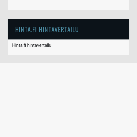
HINTA.FI HINTAVERTAILU
Hinta.fi hintavertailu