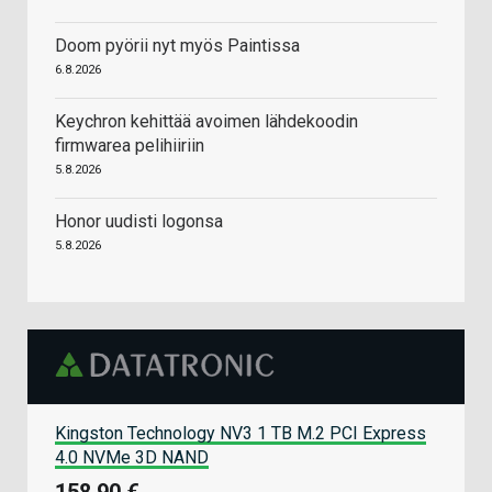
Doom pyörii nyt myös Paintissa
6.8.2026
Keychron kehittää avoimen lähdekoodin
firmwarea pelihiiriin
5.8.2026
Honor uudisti logonsa
5.8.2026
Kingston Technology NV3 1 TB M.2 PCI Express
4.0 NVMe 3D NAND
158,90 €