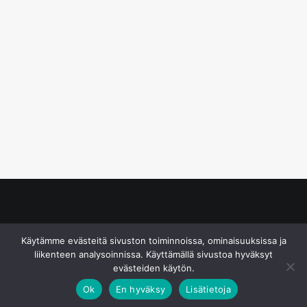
© S&J Media Oy
Käytämme evästeitä sivuston toiminnoissa, ominaisuuksissa ja
liikenteen analysoinnissa. Käyttämällä sivustoa hyväksyt
evästeiden käytön.
Ok
En hyväksy
Lisätietoja