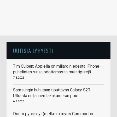
UUTISIA LYHYESTI
Tim Culpan: Applella on miljardin edestä iPhone-
puhelinten siruja odottamassa muistipiirejä
7.8.2026
Samsungin huhutaan tiputtavan Galaxy S27
Ultrasta neljännen takakameran pois
6.8.2026
Doom pyörii nyt (melkein) myös Commodore