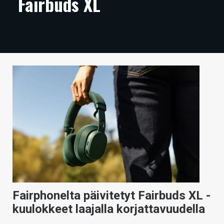
Fairbuds XL
ARTIKKELIT
VIDEOT
TECHBBS
TIETOA
HINTA.FI
KAUPPA
VAIHDA TEEMA
HAKU
Fairphonelta päivitetyt Fairbuds XL -
kuulokkeet laajalla korjattavuudella