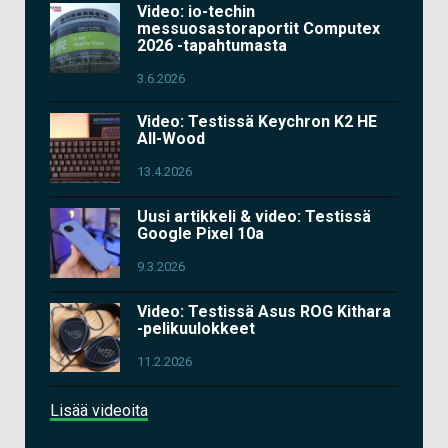
Video: io-techin
messuosastoraportit Computex
2026 -tapahtumasta
3.6.2026
Video: Testissä Keychron K2 HE
All-Wood
13.4.2026
Uusi artikkeli & video: Testissä
Google Pixel 10a
9.3.2026
Video: Testissä Asus ROG Kithara
-pelikuulokkeet
11.2.2026
Lisää videoita