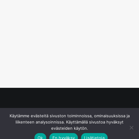
© S&J Media Oy
Käytämme evästeitä sivuston toiminnoissa, ominaisuuksissa ja
liikenteen analysoinnissa. Käyttämällä sivustoa hyväksyt
evästeiden käytön.
Ok
En hyväksy
Lisätietoja