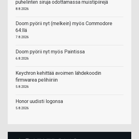
puhelinten siruja odottamassa muistipiirejä
8.8.2026
Doom pyörii nyt (melkein) myös Commodore
64:llä
7.8.2026
Doom pyörii nyt myös Paintissa
6.8.2026
Keychron kehittää avoimen lähdekoodin
firmwarea pelihiiriin
5.8.2026
Honor uudisti logonsa
5.8.2026