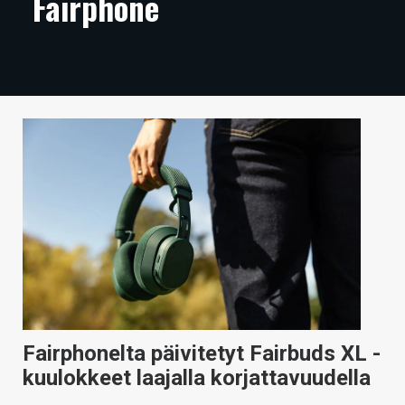
Fairphone
ARTIKKELIT
VIDEOT
TECHBBS
TIETOA
HINTA.FI
KAUPPA
VAIHDA TEEMA
HAKU
Fairphonelta päivitetyt Fairbuds XL -
kuulokkeet laajalla korjattavuudella