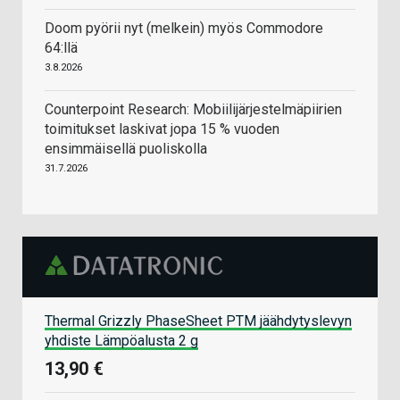
Doom pyörii nyt (melkein) myös Commodore
64:llä
3.8.2026
Counterpoint Research: Mobiilijärjestelmäpiirien
toimitukset laskivat jopa 15 % vuoden
ensimmäisellä puoliskolla
31.7.2026
Thermal Grizzly PhaseSheet PTM jäähdytyslevyn
yhdiste Lämpöalusta 2 g
13,90 €