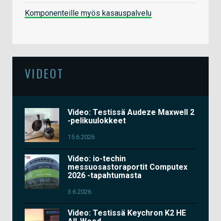
Komponenteille myös kasauspalvelu
VIDEOT
Video: Testissä Audeze Maxwell 2
-pelikuulokkeet
15.6.2026
Video: io-techin
messuosastoraportit Computex
2026 -tapahtumasta
3.6.2026
Video: Testissä Keychron K2 HE