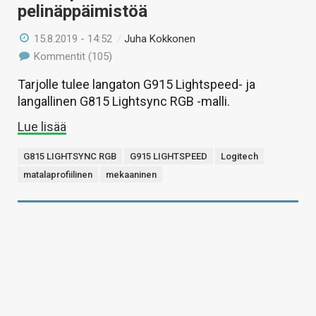
pelinäppäimistöä
15.8.2019 - 14:52
/
Juha Kokkonen
Kommentit (105)
Tarjolle tulee langaton G915 Lightspeed- ja
langallinen G815 Lightsync RGB -malli.
Lue lisää
G815 LIGHTSYNC RGB
G915 LIGHTSPEED
Logitech
matalaprofiilinen
mekaaninen