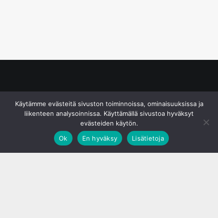
© S&J Media Oy
Käytämme evästeitä sivuston toiminnoissa, ominaisuuksissa ja
liikenteen analysoinnissa. Käyttämällä sivustoa hyväksyt
evästeiden käytön.
Ok
En hyväksy
Lisätietoja
;