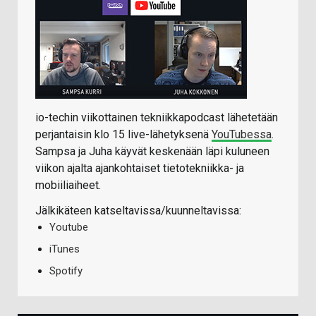
io-techin viikottainen tekniikkapodcast lähetetään
perjantaisin klo 15 live-lähetyksenä
YouTubessa
.
Sampsa ja Juha käyvät keskenään läpi kuluneen
viikon ajalta ajankohtaiset tietotekniikka- ja
mobiiliaiheet.
Jälkikäteen katseltavissa/kuunneltavissa:
Youtube
iTunes
Spotify