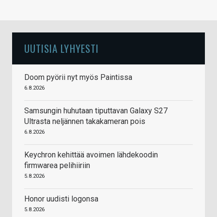
UUTISIA LYHYESTI
Doom pyörii nyt myös Paintissa
6.8.2026
Samsungin huhutaan tiputtavan Galaxy S27
Ultrasta neljännen takakameran pois
6.8.2026
Keychron kehittää avoimen lähdekoodin
firmwarea pelihiiriin
5.8.2026
Honor uudisti logonsa
5.8.2026