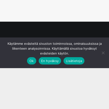
© S&J Media Oy
Käytämme evästeitä sivuston toiminnoissa, ominaisuuksissa ja
liikenteen analysoinnissa. Käyttämällä sivustoa hyväksyt
evästeiden käytön.
Ok
En hyväksy
Lisätietoja
;