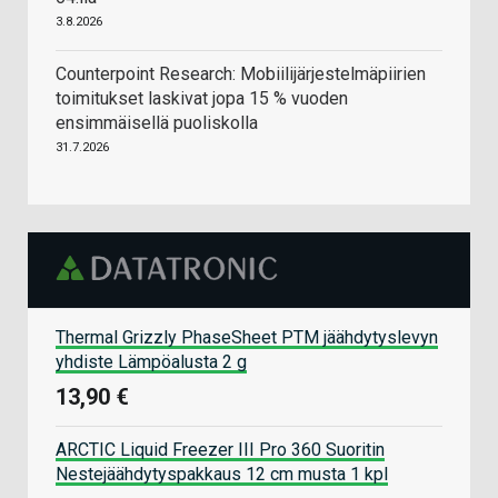
3.8.2026
Counterpoint Research: Mobiilijärjestelmäpiirien
toimitukset laskivat jopa 15 % vuoden
ensimmäisellä puoliskolla
31.7.2026
Thermal Grizzly PhaseSheet PTM jäähdytyslevyn
yhdiste Lämpöalusta 2 g
13,90 €
ARCTIC Liquid Freezer III Pro 360 Suoritin
Nestejäähdytyspakkaus 12 cm musta 1 kpl