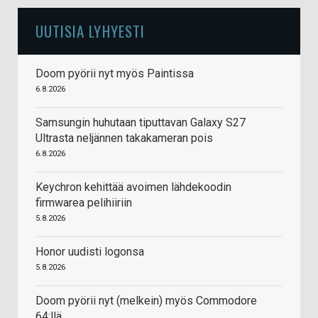
UUTISIA LYHYESTI
Doom pyörii nyt myös Paintissa
6.8.2026
Samsungin huhutaan tiputtavan Galaxy S27
Ultrasta neljännen takakameran pois
6.8.2026
Keychron kehittää avoimen lähdekoodin
firmwarea pelihiiriin
5.8.2026
Honor uudisti logonsa
5.8.2026
Doom pyörii nyt (melkein) myös Commodore
64:llä