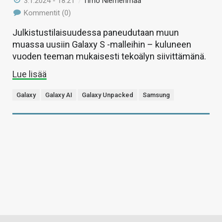
3.1.2024 - 18:21
/
Timo Niemenmaa
Kommentit (0)
Julkistustilaisuudessa paneudutaan muun
muassa uusiin Galaxy S -malleihin – kuluneen
vuoden teeman mukaisesti tekoälyn siivittämänä.
Lue lisää
Galaxy
Galaxy AI
Galaxy Unpacked
Samsung