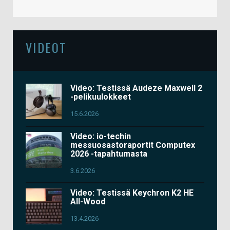
VIDEOT
Video: Testissä Audeze Maxwell 2
-pelikuulokkeet
15.6.2026
Video: io-techin
messuosastoraportit Computex
2026 -tapahtumasta
3.6.2026
Video: Testissä Keychron K2 HE
All-Wood
13.4.2026