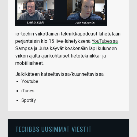
io-techin viikottainen tekniikkapodcast lähetetään
perjantaisin klo 15 live-lähetyksenä
YouTubessa
.
Sampsa ja Juha käyvät keskenään läpi kuluneen
viikon ajalta ajankohtaiset tietotekniikka- ja
mobiiliaiheet.
Jälkikäteen katseltavissa/kuunneltavissa:
Youtube
iTunes
Spotify
TECHBBS UUSIMMAT VIESTIT