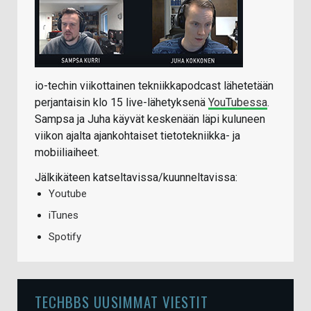
io-techin viikottainen tekniikkapodcast lähetetään
perjantaisin klo 15 live-lähetyksenä
YouTubessa
.
Sampsa ja Juha käyvät keskenään läpi kuluneen
viikon ajalta ajankohtaiset tietotekniikka- ja
mobiiliaiheet.
Jälkikäteen katseltavissa/kuunneltavissa:
Youtube
iTunes
Spotify
TECHBBS UUSIMMAT VIESTIT