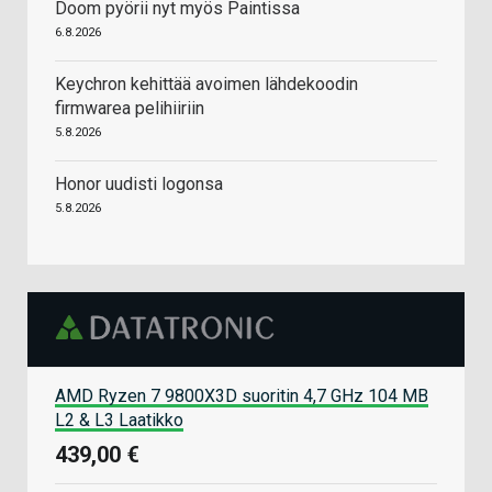
Doom pyörii nyt myös Paintissa
6.8.2026
Keychron kehittää avoimen lähdekoodin
firmwarea pelihiiriin
5.8.2026
Honor uudisti logonsa
5.8.2026
AMD Ryzen 7 9800X3D suoritin 4,7 GHz 104 MB
L2 & L3 Laatikko
439,00 €