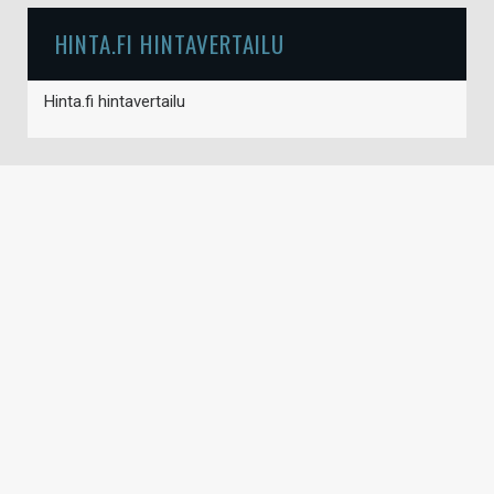
HINTA.FI HINTAVERTAILU
Hinta.fi hintavertailu