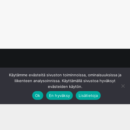
© S&J Media Oy
Käytämme evästeitä sivuston toiminnoissa, ominaisuuksissa ja
liikenteen analysoinnissa. Käyttämällä sivustoa hyväksyt
evästeiden käytön.
Ok
En hyväksy
Lisätietoja
;