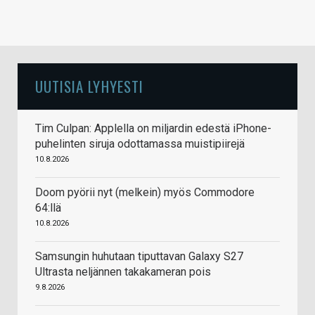
UUTISIA LYHYESTI
Tim Culpan: Applella on miljardin edestä iPhone-
puhelinten siruja odottamassa muistipiirejä
10.8.2026
Doom pyörii nyt (melkein) myös Commodore
64:llä
10.8.2026
Samsungin huhutaan tiputtavan Galaxy S27
Ultrasta neljännen takakameran pois
9.8.2026