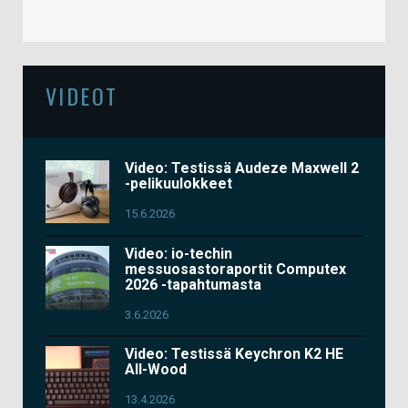
VIDEOT
Video: Testissä Audeze Maxwell 2
-pelikuulokkeet
15.6.2026
Video: io-techin
messuosastoraportit Computex
2026 -tapahtumasta
3.6.2026
Video: Testissä Keychron K2 HE
All-Wood
13.4.2026