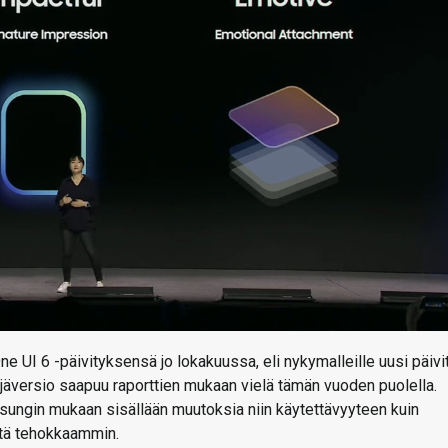
e UI 6 -päivityksensä jo lokakuussa, eli nykymalleille uusi päivi
äversio saapuu raporttien mukaan vielä tämän vuoden puolella.
msungin mukaan sisällään muutoksia niin käytettävyyteen kuin
stä tehokkaammin.