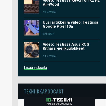
Video: Testissä Keychron K2 HE
All-Wood
13.4.2026
Uusi artikkeli & video: Testissä
Google Pixel 10a
9.3.2026
Video: Testissä Asus ROG
Kithara -pelikuulokkeet
11.2.2026
Lisää videoita
TEKNIIKKAPODCAST