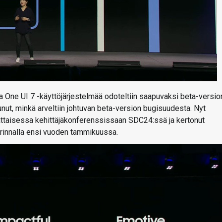
a One UI 7 -käyttöjärjestelmää odoteltiin saapuvaksi beta-versio
unut, minkä arveltiin johtuvan beta-version bugisuudesta. Nyt
attaisessa kehittäjäkonferenssissaan SDC24:ssä ja kertonut
 rinnalla ensi vuoden tammikuussa.