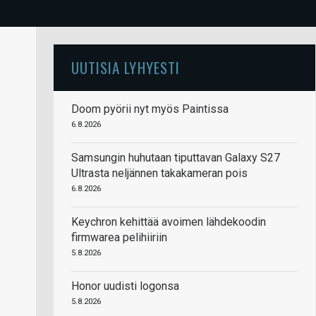
UUTISIA LYHYESTI
Doom pyörii nyt myös Paintissa
6.8.2026
Samsungin huhutaan tiputtavan Galaxy S27
Ultrasta neljännen takakameran pois
6.8.2026
Keychron kehittää avoimen lähdekoodin
firmwarea pelihiiriin
5.8.2026
Honor uudisti logonsa
5.8.2026