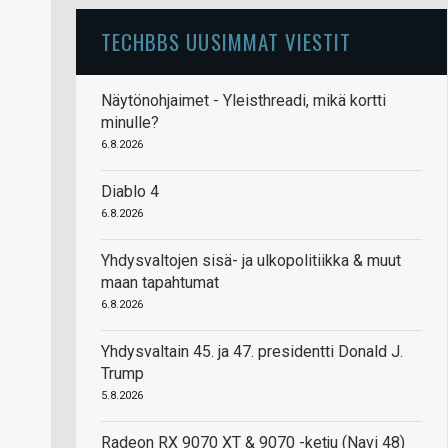
TECHBBS UUSIMMAT VIESTIT
Näytönohjaimet - Yleisthreadi, mikä kortti
minulle?
6.8.2026
Diablo 4
6.8.2026
Yhdysvaltojen sisä- ja ulkopolitiikka & muut
maan tapahtumat
6.8.2026
Yhdysvaltain 45. ja 47. presidentti Donald J.
Trump
5.8.2026
Radeon RX 9070 XT & 9070 -ketju (Navi 48)