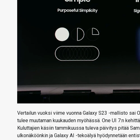
Vertailun vuoksi viime vuonna Galaxy S23 -mallisto sai On
tulee muutaman kuukauden myöhässä. One UI 7:n kehittäj
Kuluttajien käsiin tammikuussa tuleva päivitys pitää Sa
ulkonäköönkin ja Galaxy AI -tekoälyä hyödynnetään enti