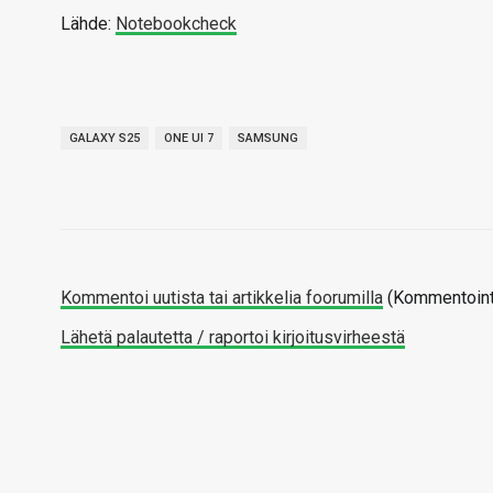
Lähde:
Notebookcheck
GALAXY S25
ONE UI 7
SAMSUNG
Kommentoi uutista tai artikkelia foorumilla
(Kommentointi
Lähetä palautetta / raportoi kirjoitusvirheestä