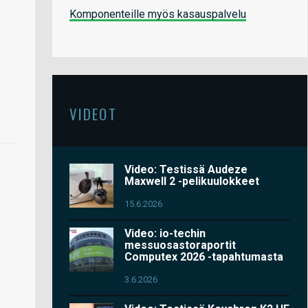
Komponenteille myös kasauspalvelu
VIDEOT
Video: Testissä Audeze
Maxwell 2 -pelikuulokkeet
15.6.2026
Video: io-techin
messuosastoraportit
Computex 2026 -tapahtumasta
3.6.2026