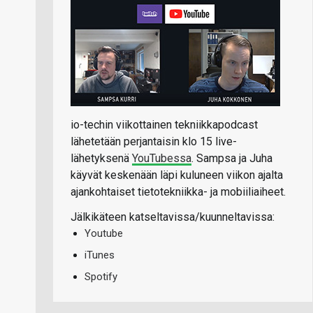
io-techin viikottainen tekniikkapodcast
lähetetään perjantaisin klo 15 live-
lähetyksenä
YouTubessa
. Sampsa ja Juha
käyvät keskenään läpi kuluneen viikon ajalta
ajankohtaiset tietotekniikka- ja mobiiliaiheet.
Jälkikäteen katseltavissa/kuunneltavissa:
Youtube
iTunes
Spotify