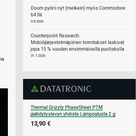
Doom pyörii nyt (melkein) myös Commodore
64:llä
3.8.2026
Counterpoint Research:
Mobiilijärjestelmäpiirien toimitukset laskivat
jopa 15 % vuoden ensimmäisellä puoliskolla
31.7.2026
na
Thermal Grizzly PhaseSheet PTM
jäähdytyslevyn yhdiste Lämpöalusta 2 g
13,90 €