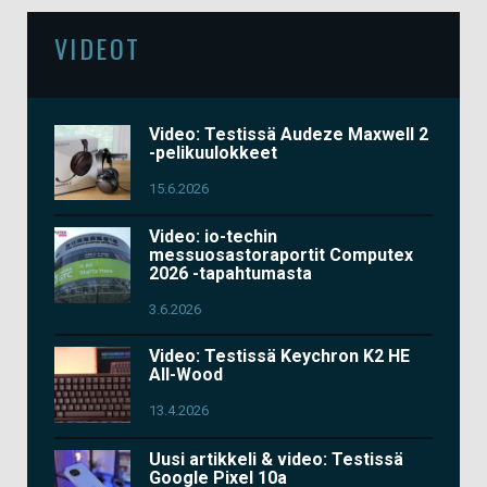
VIDEOT
Video: Testissä Audeze Maxwell 2
-pelikuulokkeet
15.6.2026
Video: io-techin
messuosastoraportit Computex
2026 -tapahtumasta
3.6.2026
Video: Testissä Keychron K2 HE
All-Wood
13.4.2026
Uusi artikkeli & video: Testissä
Google Pixel 10a