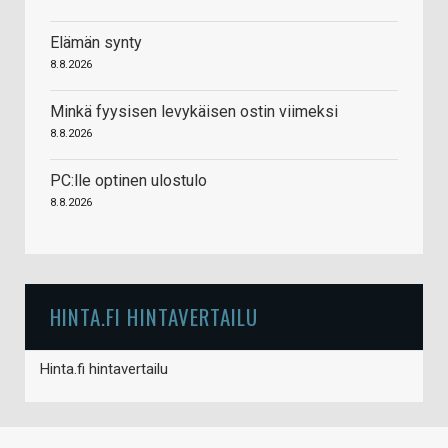
Elämän synty
8.8.2026
Minkä fyysisen levykäisen ostin viimeksi
8.8.2026
PC:lle optinen ulostulo
8.8.2026
HINTA.FI HINTAVERTAILU
Hinta.fi hintavertailu