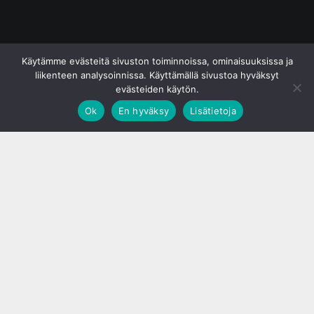
© S&J Media Oy
Käytämme evästeitä sivuston toiminnoissa, ominaisuuksissa ja
liikenteen analysoinnissa. Käyttämällä sivustoa hyväksyt
evästeiden käytön.
Ok
En hyväksy
Lisätietoja
;