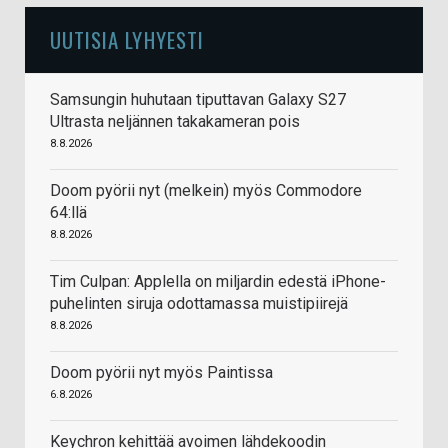
UUTISIA LYHYESTI
Samsungin huhutaan tiputtavan Galaxy S27
Ultrasta neljännen takakameran pois
8.8.2026
Doom pyörii nyt (melkein) myös Commodore
64:llä
8.8.2026
Tim Culpan: Applella on miljardin edestä iPhone-
puhelinten siruja odottamassa muistipiirejä
8.8.2026
Doom pyörii nyt myös Paintissa
6.8.2026
Keychron kehittää avoimen lähdekoodin