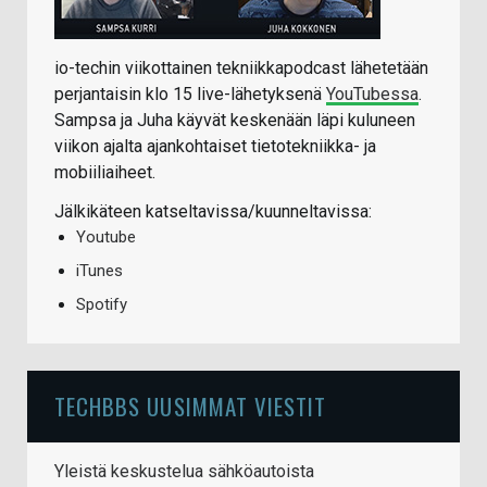
io-techin viikottainen tekniikkapodcast lähetetään
perjantaisin klo 15 live-lähetyksenä
YouTubessa
.
Sampsa ja Juha käyvät keskenään läpi kuluneen
viikon ajalta ajankohtaiset tietotekniikka- ja
mobiiliaiheet.
Jälkikäteen katseltavissa/kuunneltavissa:
Youtube
iTunes
Spotify
TECHBBS UUSIMMAT VIESTIT
Yleistä keskustelua sähköautoista