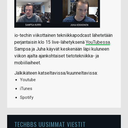
io-techin viikottainen tekniikkapodcast lähetetään
perjantaisin klo 15 live-lähetyksenä
YouTubessa
.
Sampsa ja Juha käyvät keskenään läpi kuluneen
viikon ajalta ajankohtaiset tietotekniikka- ja
mobiiliaiheet.
Jälkikäteen katseltavissa/kuunneltavissa:
Youtube
iTunes
Spotify
TECHBBS UUSIMMAT VIESTIT