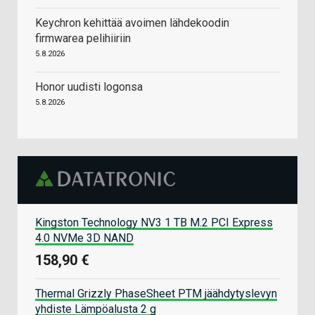
Keychron kehittää avoimen lähdekoodin
firmwarea pelihiiriin
5.8.2026
Honor uudisti logonsa
5.8.2026
Kingston Technology NV3 1 TB M.2 PCI Express
4.0 NVMe 3D NAND
158,90 €
Thermal Grizzly PhaseSheet PTM jäähdytyslevyn
yhdiste Lämpöalusta 2 g