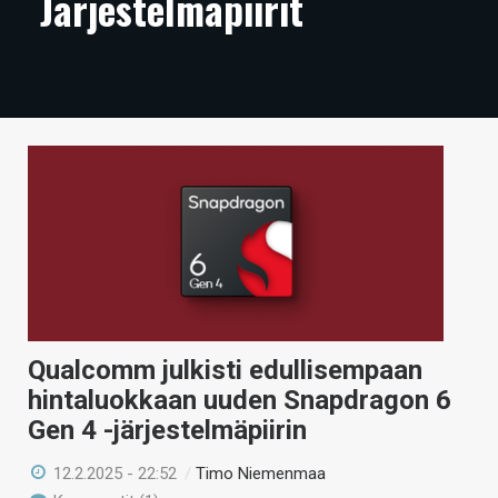
Järjestelmäpiirit
ARTIKKELIT
VIDEOT
TECHBBS
TIETOA
HINTA.FI
KAUPPA
VAIHDA TEEMA
Qualcomm julkisti edullisempaan
hintaluokkaan uuden Snapdragon 6
HAKU
Gen 4 -järjestelmäpiirin
12.2.2025 - 22:52
/
Timo Niemenmaa