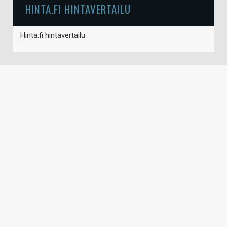
HINTA.FI HINTAVERTAILU
Hinta.fi hintavertailu