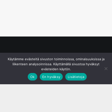
© S&J Media Oy
Käytämme evästeitä sivuston toiminnoissa, ominaisuuksissa ja
liikenteen analysoinnissa. Käyttämällä sivustoa hyväksyt
evästeiden käytön.
Ok
En hyväksy
Lisätietoja
;