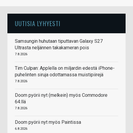
UUTISIA LYHYESTI
Samsungin huhutaan tiputtavan Galaxy S27
Ultrasta neljännen takakameran pois
7.8.2026
Tim Culpan: Applella on miljardin edestä iPhone-
puhelinten siruja odottamassa muistipiirejä
7.8.2026
Doom pyörii nyt (melkein) myös Commodore
64:llä
7.8.2026
Doom pyörii nyt myös Paintissa
6.8.2026