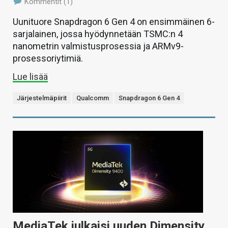
Kommentit (1)
Uunituore Snapdragon 6 Gen 4 on ensimmäinen 6-
sarjalainen, jossa hyödynnetään TSMC:n 4
nanometrin valmistusprosessia ja ARMv9-
prosessoriytimiä.
Lue lisää
Järjestelmäpiirit
Qualcomm
Snapdragon 6 Gen 4
MediaTek julkaisi uuden Dimensity