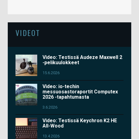
VIDEOT
Video: Testissä Audeze Maxwell 2
-pelikuulokkeet
15.6.2026
Video: io-techin
messuosastoraportit Computex
2026 -tapahtumasta
3.6.2026
Video: Testissä Keychron K2 HE
All-Wood
13.4.2026