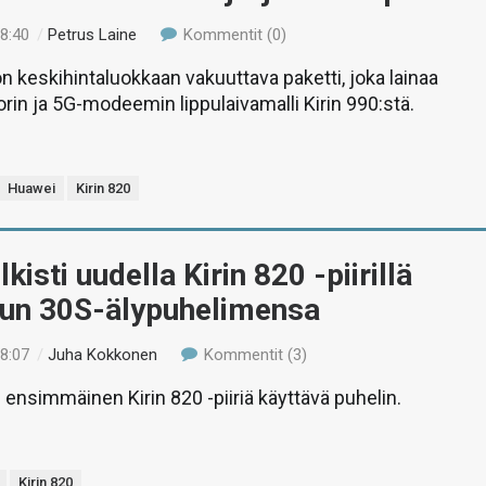
18:40
/
Petrus Laine
Kommentit (0)
on keskihintaluokkaan vakuuttava paketti, joka lainaa
in ja 5G-modeemin lippulaivamalli Kirin 990:stä.
Huawei
Kirin 820
kisti uudella Kirin 820 -piirillä
tun 30S-älypuhelimensa
18:07
/
Juha Kokkonen
Kommentit (3)
ensimmäinen Kirin 820 -piiriä käyttävä puhelin.
Kirin 820