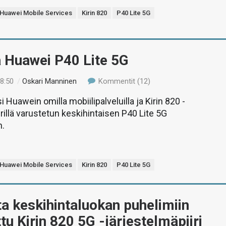
Huawei Mobile Services
Kirin 820
P40 Lite 5G
ä Huawei P40 Lite 5G
18:50
/
Oskari Manninen
Kommentit (12)
i Huawein omilla mobiilipalveluilla ja Kirin 820 -
irillä varustetun keskihintaisen P40 Lite 5G
n.
Huawei Mobile Services
Kirin 820
P40 Lite 5G
a keskihintaluokan puhelimiin
ttu Kirin 820 5G -järjestelmäpiiri