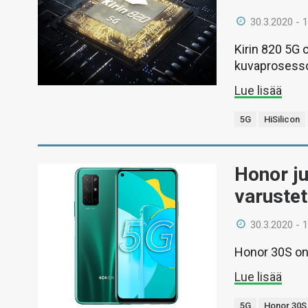
30.3.2020 - 
Kirin 820 5G 
kuvaprosessor
Lue lisää
5G
HiSilicon
Honor jul
varuste
30.3.2020 - 
Honor 30S on 
Lue lisää
5G
Honor 30S