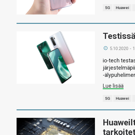
5G
Huawei
Testiss
5.10.2020 - 
io-tech testas
järjestelmäpi
-älypuhelime
Lue lisää
5G
Huawei
Huaweilt
tarkoite