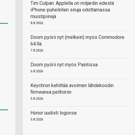
Tim Culpan: Applella on miljardin edestä
iPhone-puhelinten siruja odottamassa
muistipiirejä
8.8.2026
Doom pyörii nyt (melkein) myös Commodore
64:llä
7.8.2026
Doom pyörii nyt myös Paintissa
6.8.2026
Keychron kehittää avoimen lähdekoodin
firmwarea pelihiiriin
5.8.2026
Honor uudisti logonsa
5.8.2026