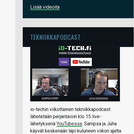
Lisää videoita
TEKNIIKKAPODCAST
io-techin viikottainen tekniikkapodcast
lähetetään perjantaisin klo 15 live-
lähetyksenä
YouTubessa
. Sampsa ja Juha
käyvät keskenään läpi kuluneen viikon ajalta