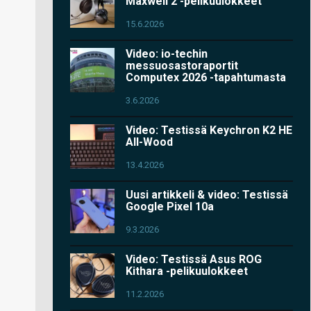
Maxwell 2 -pelikuulokkeet
15.6.2026
Video: io-techin
messuosastoraportit
Computex 2026 -tapahtumasta
3.6.2026
Video: Testissä Keychron K2 HE
All-Wood
13.4.2026
Uusi artikkeli & video: Testissä
Google Pixel 10a
9.3.2026
Video: Testissä Asus ROG
Kithara -pelikuulokkeet
11.2.2026