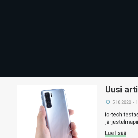
Uusi art
5.10.2020 - 
io-tech testas
järjestelmäpi
Lue lisää