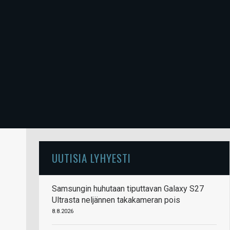
UUTISIA LYHYESTI
Samsungin huhutaan tiputtavan Galaxy S27
Ultrasta neljännen takakameran pois
8.8.2026