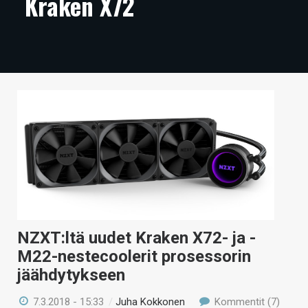
Kraken X72
ARTIKKELIT
VIDEOT
TECHBBS
TIETOA
HINTA.FI
KAUPPA
VAIHDA TEEMA
NZXT:ltä uudet Kraken X72- ja -
M22-nestecoolerit prosessorin
HAKU
jäähdytykseen
7.3.2018 - 15:33
/
Juha Kokkonen
Kommentit (7)