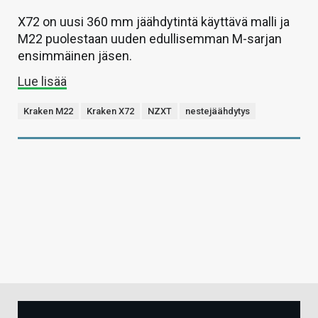
X72 on uusi 360 mm jäähdytintä käyttävä malli ja
M22 puolestaan uuden edullisemman M-sarjan
ensimmäinen jäsen.
Lue lisää
Kraken M22
Kraken X72
NZXT
nestejäähdytys