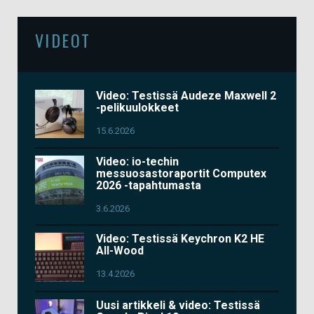
VIDEOT
Video: Testissä Audeze Maxwell 2
-pelikuulokkeet
15.6.2026
Video: io-techin
messuosastoraportit Computex
2026 -tapahtumasta
3.6.2026
Video: Testissä Keychron K2 HE
All-Wood
13.4.2026
Uusi artikkeli & video: Testissä