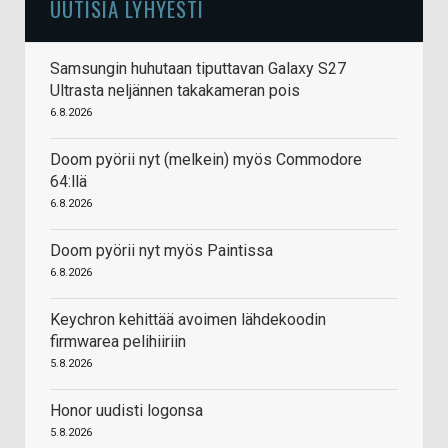
UUTISIA LYHYESTI
Samsungin huhutaan tiputtavan Galaxy S27
Ultrasta neljännen takakameran pois
6.8.2026
Doom pyörii nyt (melkein) myös Commodore
64:llä
6.8.2026
Doom pyörii nyt myös Paintissa
6.8.2026
Keychron kehittää avoimen lähdekoodin
firmwarea pelihiiriin
5.8.2026
Honor uudisti logonsa
5.8.2026