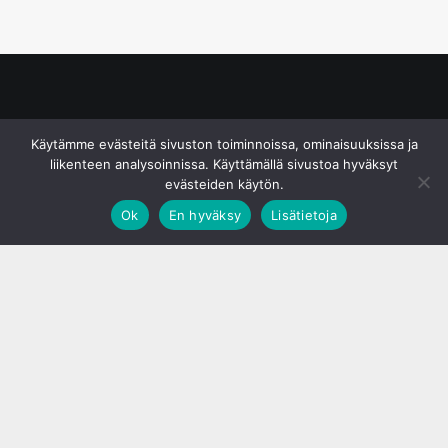
© S&J Media Oy
Käytämme evästeitä sivuston toiminnoissa, ominaisuuksissa ja
liikenteen analysoinnissa. Käyttämällä sivustoa hyväksyt
evästeiden käytön.
Ok
En hyväksy
Lisätietoja
;