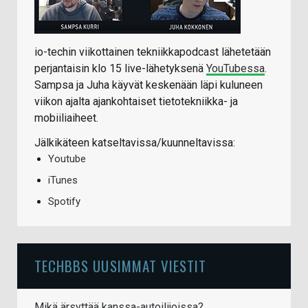
io-techin viikottainen tekniikkapodcast lähetetään
perjantaisin klo 15 live-lähetyksenä
YouTubessa
.
Sampsa ja Juha käyvät keskenään läpi kuluneen
viikon ajalta ajankohtaiset tietotekniikka- ja
mobiiliaiheet.
Jälkikäteen katseltavissa/kuunneltavissa:
Youtube
iTunes
Spotify
TECHBBS UUSIMMAT VIESTIT
Mikä ärsyttää kanssa-autoilijoissa?