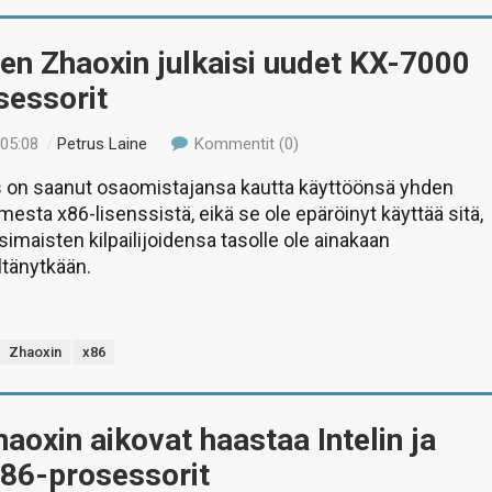
nen Zhaoxin julkaisi uudet KX-7000
sessorit
 05:08
/
Petrus Laine
Kommentit (0)
ys on saanut osaomistajansa kautta käyttöönsä yhden
esta x86-lisenssistä, eikä se ole epäröinyt käyttää sitä,
simaisten kilpailijoidensa tasolle ole ainakaan
ltänytkään.
Zhaoxin
x86
haoxin aikovat haastaa Intelin ja
86-prosessorit