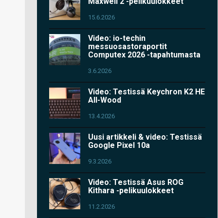
Maxwell 2 -pelikuulokkeet
15.6.2026
Video: io-techin
messuosastoraportit
Computex 2026 -tapahtumasta
3.6.2026
Video: Testissä Keychron K2 HE
All-Wood
13.4.2026
Uusi artikkeli & video: Testissä
Google Pixel 10a
9.3.2026
Video: Testissä Asus ROG
Kithara -pelikuulokkeet
11.2.2026