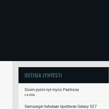
UUTISIA LYHYESTI
Doom pyörii nyt myös Paintissa
6.8.2026
Samsungin huhutaan tiputtavan Galaxy S27