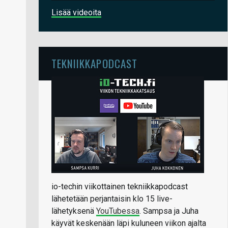
Lisää videoita
TEKNIIKKAPODCAST
io-techin viikottainen tekniikkapodcast
lähetetään perjantaisin klo 15 live-
lähetyksenä
YouTubessa
. Sampsa ja Juha
käyvät keskenään läpi kuluneen viikon ajalta