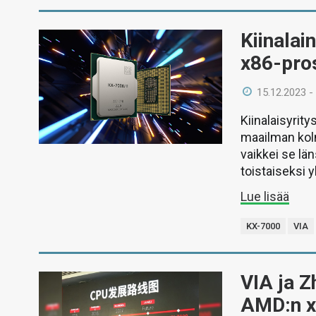
Kiinalai
x86-pro
15.12.2023 -
Kiinalaisyrit
maailman kolm
vaikkei se län
toistaiseksi y
Lue lisää
KX-7000
VIA
VIA ja Z
AMD:n x