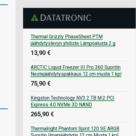
Thermal Grizzly PhaseSheet PTM
jäähdytyslevyn yhdiste Lämpöalusta 2 g
13,90 €
ARCTIC Liquid Freezer III Pro 360 Suoritin
Nestejäähdytyspakkaus 12 cm musta 1 kpl
75,90 €
Kingston Technology NV3 2 TB M.2 PCI
Express 4.0 NVMe 3D NAND
265,90 €
Thermalright Phantom Spirit 120 SE ARGB
Suoritin Ilmanjäähdytin 12 cm Musta 1 kpl