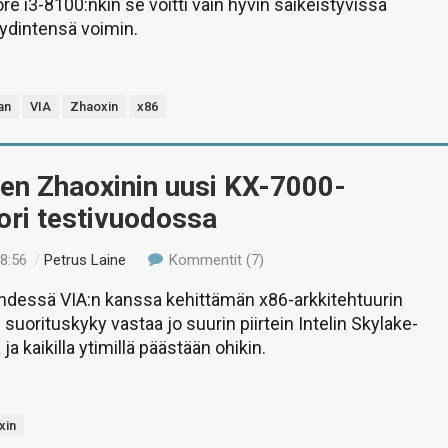
re i3-8100:nkin se voitti vain hyvin säikeistyvissä
äydintensä voimin.
an
VIA
Zhaoxin
x86
sen Zhaoxinin uusi KX-7000-
ori testivuodossa
08:56
/
Petrus Laine
Kommentit (7)
yhdessä VIA:n kanssa kehittämän x86-arkkitehtuurin
suorituskyky vastaa jo suurin piirtein Intelin Skylake-
 ja kaikilla ytimillä päästään ohikin.
xin