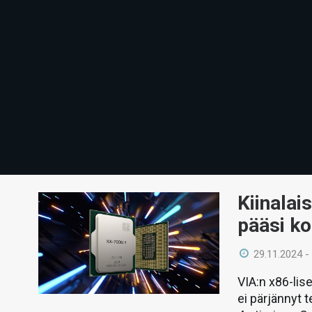
Kiinalai
pääsi k
29.11.2024 -
VIA:n x86-lis
ei pärjännyt 