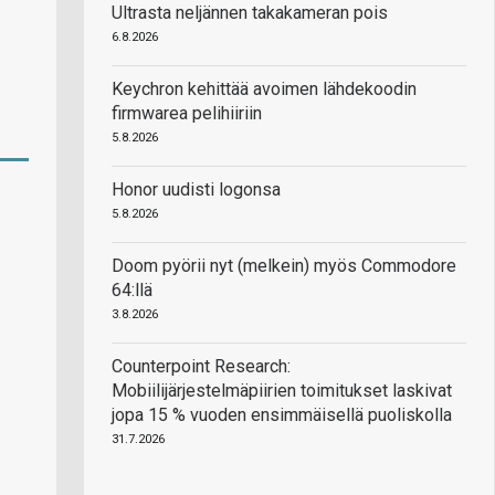
Ultrasta neljännen takakameran pois
6.8.2026
Keychron kehittää avoimen lähdekoodin
firmwarea pelihiiriin
5.8.2026
Honor uudisti logonsa
5.8.2026
Doom pyörii nyt (melkein) myös Commodore
64:llä
3.8.2026
Counterpoint Research:
Mobiilijärjestelmäpiirien toimitukset laskivat
jopa 15 % vuoden ensimmäisellä puoliskolla
31.7.2026