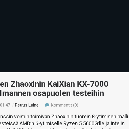
sen Zhaoxinin KaiXian KX-7000
olmannen osapuolen testeihin
 01:47
/
Petrus Laine
Kommentit (0)
enssin voimin toimivan Zhaoxinin tuorein 8-ytiminen malli
testeissä AMD:n 6-ytimiselle Ryzen 5 5600G:lle ja Intelin