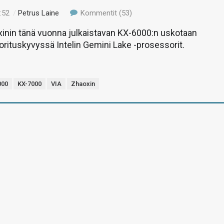
:52
/
Petrus Laine
Kommentit (53)
xinin tänä vuonna julkaistavan KX-6000:n uskotaan
rituskyvyssä Intelin Gemini Lake -prosessorit.
000
KX-7000
VIA
Zhaoxin