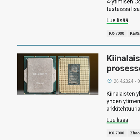
4-ytimisen Co
testeissä lis
Lue lisää
KX-7000
KaiXi
Kiinalai
prosess
26.4.2024 - 
Kiinalaisten 
yhden ytimen 
arkkitehtuuria
Lue lisää
KX-7000
Zhao