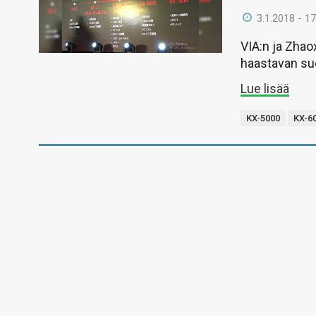
3.1.2018 - 17
VIA:n ja Zhao
haastavan suo
Lue lisää
KX-5000
KX-6